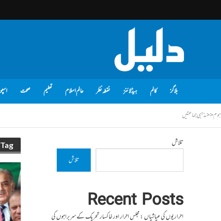
بلاگز
کالم
ہیڈلائنز
نقطہ نظر
عالم اسلام
تعلیم
صحت
اسپو
ہوم
<<
مذہبی جماعتیں
تلاش
Tag - مذہبی جماعتیں
تلاش
Recent Posts
احراریوں کی عیاشیاں : مجلس احرار اور خاکسار تحریک کے سربراہوں کی