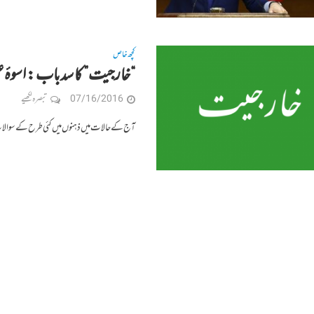
کچھ خاص
“خارجیت” کا سدباب: اسوۂ 
07/16/2016
تبصرہ لکھیے
آج کے حالات میں ذہنوں میں کئی طرح کے سوالات جنم لے رہے ہیں مثلا: ١- “خارجیت” کیا 