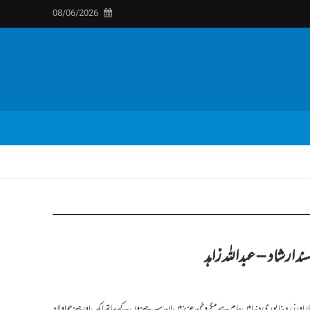
08/06/2026
 ارشاد – عبداللہ زاہد
ار اور زر دینا پوری دنیا میں عام ہے مگر وطن عزیز میں ان سب چیزوں کے ساتھ ایک اور چیز جو اولاد