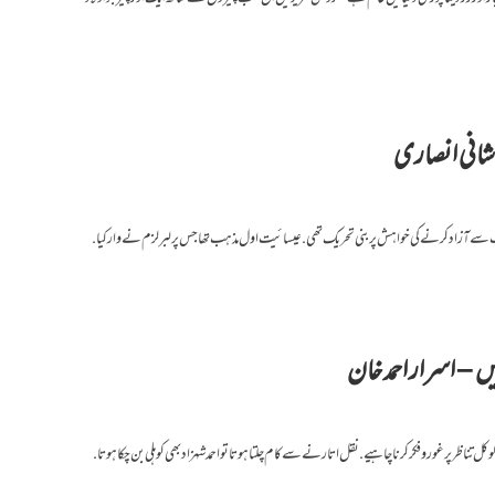
– شانی انصاری
ذہب سے آزاد کرنے کی خواہش پر بنی تحریک تھی. عیسائیت اول مذہب تھا جس پر لبرلزم نے وار کیا.
یں – اسرار احمد خان
ناظر پر غور و فکر کرنا چاہیے. نقل اتارنے سے کام چلتا ہوتا تو احمد شہزاد بھی کوہلی بن چکا ہوتا.