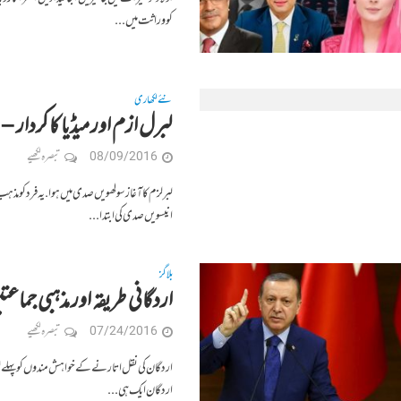
کو وراثت میں...
نئے لکھاری
لبرل ازم اور میڈیا کا کردار 
08/09/2016
تبصرہ لکھیے
لبرلزم کا آغاز سولھویں صدی میں ہوا. یہ فرد کو م
انیسویں صدی کی ابتدا...
بلاگز
اردگانی طریقہ اور مذہبی جماعت
07/24/2016
تبصرہ لکھیے
اردگان کی نقل اتارنے کے خواہش مندوں کو پہلے لوکل ت
اردگان ایک ہی...