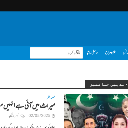
رٹس
طنز و مزاح
وسطی ایشیا
نقطہ نظر
میراث میں آئی ہے انہیں مسند
02/05/2025
تبصرہ لکھیے
اولاد کو میراث میں جاگیریں، جائیدادیں، گھر، کاروب