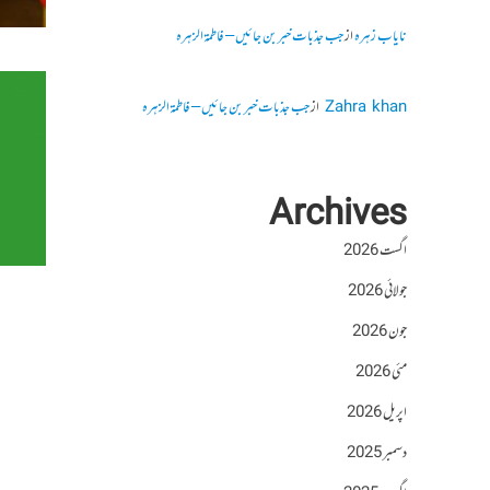
نایاب زہرہ
از
جب جذبات خبر بن جائیں – فاطمۃالزہرہ
Zahra khan
از
جب جذبات خبر بن جائیں – فاطمۃالزہرہ
Archives
اگست 2026
جولائی 2026
جون 2026
مئی 2026
اپریل 2026
دسمبر 2025