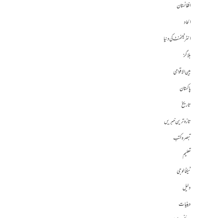
افغانستان
الحاد
انٹرٹینمنٹ کی دنیا
بلاگز
بین الاقوامی
پاکستان
تاریخ
تازہ ترین خبریں
تبصرہ کتب
تعلیم
ٹیکنالوجی
دلیل
دینیات