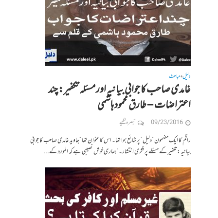
دلیل
مباحث
•
غامدی صاحب کا جوابی بیانیہ اور مسئلہ تکفیر: چند
اعتراضات – طارق محمود ہاشمی
09/23/2016
تبصرہ لکھیے
راقم کا ایک مضمون ”دلیل“ پر شائع ہوا تھا۔ اس کا عنوان تھا ”جاوید غامدی صاحب کا جوابی
بیانیہ: تکفیر کے مسئلے پر فکری انتشار۔“ ہماری خوش نصیبی ہے کہ المورد کے...