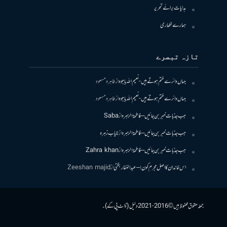
ہدایات برائے تحریر
ہمارے لکھاری
تازہ تبصرے
جہاں دائرے ختم ہوتے ہیں- نعیم اللہ باجوہ
از
طاہرہ مسعود
جہاں دائرے ختم ہوتے ہیں- نعیم اللہ باجوہ
از
طاہرہ مسعود
جب جذبات خبر بن جائیں – فاطمۃالزہرہ
از
Saba
جب جذبات خبر بن جائیں – فاطمۃالزہرہ
از
نایاب زہرہ
جب جذبات خبر بن جائیں – فاطمۃالزہرہ
از
Zahra khan
اس خاندان کا اصل مجرم کون! – عبدالغفار بگٹی
از
Zeeshan majid
جملہ حقوق محفوظ ہیں © 2016-2021 دلیل (ڈاٹ پی کے)۔