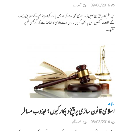
09/06/2016
تبصرے
اہل علم کا یہ حق ہی نہیں ذمہ داری بھی ہے کہ وہ جس بات کو اپنے فہم کے مطابق مذہب
کے خلاف سمجھیں اس پر تنقید کریں۔ اس ذمےداری کا تقاضا ہے کہ اگر کسی فکر پر
تنقید...
دینیات
اسلامی قانون سازی پر چیخ و پکار کیوں؟ مجذوب مسافر
08/03/2016
تبصرہ لکھیے