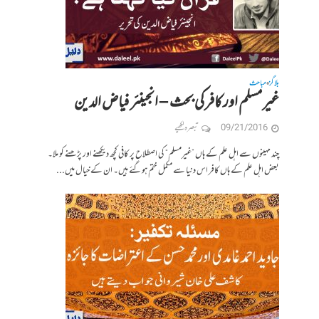
بلاگز
مباحث
•
غیر مسلم اور کافر کی بحث – انجینئر فیاض الدین
09/21/2016
تبصرہ لکھیے
چند مہینوں سے اہل علم کے ہاں ”غیرمسلم“ کی اصطلاح پر کافی کچھ دیکھنے اور پڑھنے کو ملا۔
بعض اہل علم کے ہاں کافر اس دنیا سے مکمل ختم ہوگئے ہیں۔‌ ‌ان کے خیال میں...