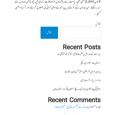
قانون (Law) کسی بھی ریاست کے باشندوں کو معاملات زندگی میں کچھ خاص حدوں کے
اندر رکھنے، ان حدوں کے ٹوٹنے پر پیدا ہونے والی خرابی کی اصلاح کرنے اور آئندہ ایسی
کسی...
تلاش
تلاش
Recent Posts
ریاست کے وسائل پر ملکیت کا حق – ڈاکٹر محمد مشتاق احمد
سو سال بعد – کامران رفیع
پاسبانِ حرمین شریفین – محمد محسن خان راجپوت
دوسرا رخ – آصف امین
منافق کی چار نشانیاں اور ایک سچے مسلمان کا کردار – محمد عدنان
Recent Comments
طاہرہ مسعود
از
جہاں دائرے ختم ہوتے ہیں- نعیم اللہ باجوہ