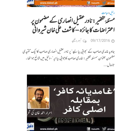
دلیل
مباحث
•
مسئلۂ تکفیر: نادر عقیل انصاری کے مضمون پر
اعتراضات کا جائزہ – کاشف علی خان شیروانی
09/17/2016
تبصرہ لکھیے
جاوید غامدی صاحب کے ”جوابی بیانیے“ پر نادر عقیل انصاری صاحب کا ایک تنقیدی
مضمون بعنوان ”مسئلہ تکفیر: غامدی صاحب کا جوابی بیانیہ“، دلیل میں شائع ہوا تھا۔
تاحال...