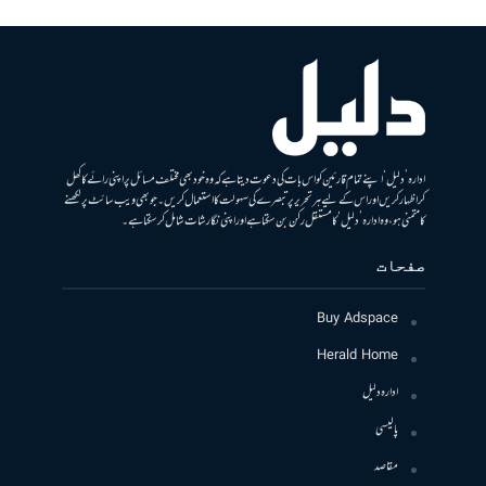
ادارہ ’دلیل‘ اپنے تمام قارئین کو اس بات کی دعوت دیتا ہے کہ وہ خود بھی مختلف مسائل پر اپنی رائے کا کھل
کر اظہار کریں اور اس کے لیے ہر تحریر پر تبصرے کی سہولت کا استعمال کریں۔ جو بھی ویب سائٹ پر لکھنے
کا متمنی ہو، وہ ادارہ ’دلیل‘ کا مستقل رکن بن سکتا ہے اور اپنی نگارشات شامل کرسکتا ہے۔
صفحات
Buy Adspace
Herald Home
ادارہ دلیل
پالیسی
مقاصد