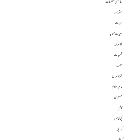
سائنسی معلومات
سفرنامہ
سیرت
سیرت صحابہ
شاعری
شخصیات
صحت
طنز و مزاح
عالم اسلام
عسکری
کالم
کچھ خاص
کراچی