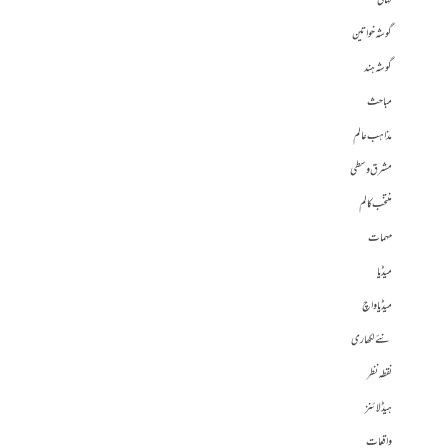
کہانی
گوشہ خواتین
گوشہ ہند
مباحث
مذاہب عالم
مشرق وسطی
منتخب کالم
مہمات
میڈیا
میڈیا واچ
نئے لکھاری
نقطہ نظر
ہیڈلائنز
واقعات