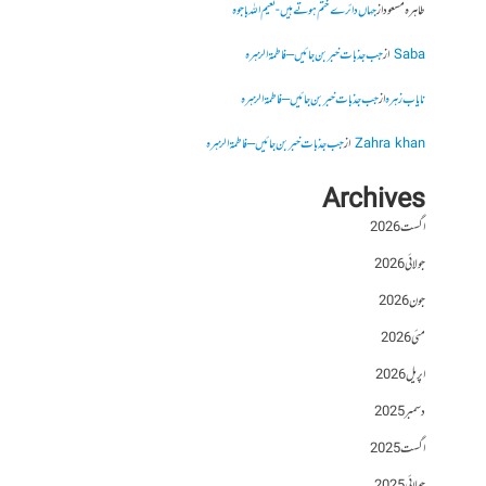
طاہرہ مسعود
از
جہاں دائرے ختم ہوتے ہیں- نعیم اللہ باجوہ
Saba
از
جب جذبات خبر بن جائیں – فاطمۃالزہرہ
نایاب زہرہ
از
جب جذبات خبر بن جائیں – فاطمۃالزہرہ
Zahra khan
از
جب جذبات خبر بن جائیں – فاطمۃالزہرہ
Archives
اگست 2026
جولائی 2026
جون 2026
مئی 2026
اپریل 2026
دسمبر 2025
اگست 2025