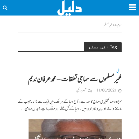
ہوم
<<
غیرمسلم
Tag - غیرمسلم
دلیل
غیر مسلموں سے سماجی تعلقات – محمد عرفان ندیم
11/06/2021
تبصرہ لکھیے
موجودہ عہد تکثیری سماج کا عہد ہے ،آج دنیا کے ہر ملک میں ایک سے زائد مذاہب کے
ماننے والے اور پیرو کار موجود ہیں۔ دنیا کے کئی خطے اور ممالک ایسے ہیںجہاں مقامی...