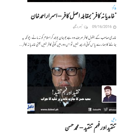
بلاگز
”غامدیانہ کافر“ بمقابلہ اصل کافر – اسرار احمد خان
09/16/2016
تبصرہ لکھیے
غامدی صاحب کے بقول کافر صرف وہ ہے جو جان بوجھ کر اسلام کو نہ مانے، چونکہ یہ
جاننے کا ہمارے پاس کوئی ذریعہ نہیں تو اس دور میں کوئی کافر نہیں یعنی غامدیانہ کافر...
دلیل
تنقید اور فہم تنقید – محمد حسن