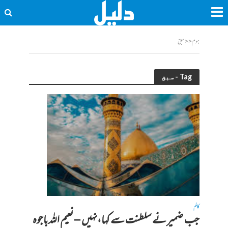
ہوم
<<
سبق
Tag - سبق
کالم
جب ضمیر نے سلطنت سے کہا،نہیں – نعیم اللہ باجوہ