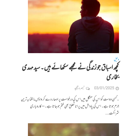
دلیل
کچھ اسباق جو زندگی نے مجھے سکھائے ہیں۔ سید مہدی
بخاری
03/01/2025
تبصرہ لکھیے
۔ کسی دوست کو اس کی مشکل میں اس کی درخواست پر ادھار دے کر واپس مانگنا بدترین
جرم ہوتا ہے۔ اس کی پاداش میں پرانا تعلق بھی ختم ہو جاتا ہے۔ – کاروباری
شراکت...