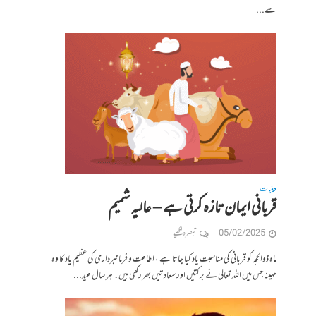
سے...
دینیات
قربانی ایمان تازہ کرتی ہے – عالیہ شمیم
05/02/2025
تبصرہ لکھیے
ماہ ذوالحجہ کو قربانی کی مناسبت یاد کیا جاتا ہے ، اطاعت و فرمانبرداری کی عظیم یاد کا وہ
مہینہ جس میں اللہ تعالی نے برکتیں اور سعادتیں بھر رکھی ہیں۔ ہر سال عید...