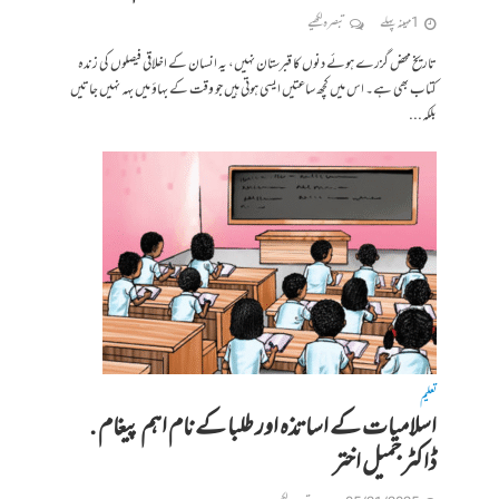
1 مہینہ پہلے
تبصرہ لکھیے
تاریخ محض گزرے ہوئے دنوں کا قبرستان نہیں، یہ انسان کے اخلاقی فیصلوں کی زندہ
کتاب بھی ہے۔ اس میں کچھ ساعتیں ایسی ہوتی ہیں جو وقت کے بہاؤ میں بہہ نہیں جاتیں
بلکہ...
تعلیم
اسلامیات کے اساتذہ اور طلبا کے نام اہم پیغام .
ڈاکٹر جمیل اختر