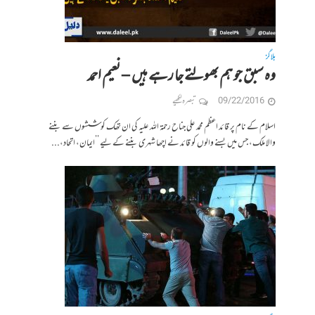
بلاگز
وہ سبق جو ہم بھولتے جا رہے ہیں – نعیم احمد
09/22/2016
تبصرہ لکھیے
اسلام کے نام پر قائد اعظم محمد علی جناح رحمۃ اللہ علیہ کی ان تھک کوششوں سے بننے
والا ملک، جس میں بسنے والوں کو قائد نے اچھا شہری بننے کے لیے ’’ایمان، اتحاد،...