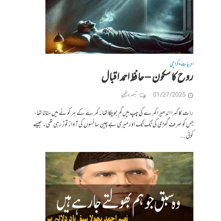
ادبیات
کراچی
•
روح کا سکون – حافظ احمد اقبال
01/27/2025
تبصرہ لکھیے
رات کا گہرا اندھیرا کمرے کی چپ میں گم ہو چکا تھا۔ کمرے کے ہر کونے میں سناٹا تھا،
جس کو صرف گھڑی کی ٹک ٹک اور میری بےچین سانسوں کی آواز توڑ رہی تھی۔ جیسے
کوئی...