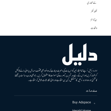
نئے لکھاری
نقطہ نظر
ہیڈلائنز
واقعات
ادارہ ’دلیل‘ اپنے تمام قارئین کو اس بات کی دعوت دیتا ہے کہ وہ خود بھی مختلف مسائل پر اپنی رائے کا کھل
کر اظہار کریں اور اس کے لیے ہر تحریر پر تبصرے کی سہولت کا استعمال کریں۔ جو بھی ویب سائٹ پر لکھنے
کا متمنی ہو، وہ ادارہ ’دلیل‘ کا مستقل رکن بن سکتا ہے اور اپنی نگارشات شامل کرسکتا ہے۔
صفحات
Buy Adspace