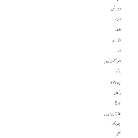
اسپورٹس
اسلام
افسانہ
افغانستان
الحاد
انٹرٹینمنٹ کی دنیا
بلاگز
بین الاقوامی
پاکستان
تاریخ
تازہ ترین خبریں
تبصرہ کتب
تعلیم