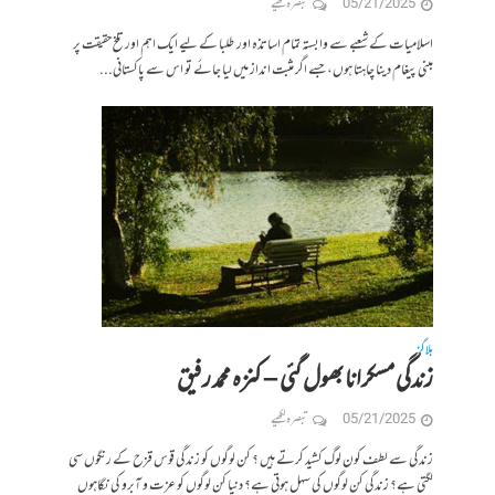
05/21/2025
تبصرہ لکھیے
اسلامیات کے شعبے سے وابستہ تمام اساتذہ اور طلبا کے لیے ایک اہم اور تلخ حقیقت پر
مبنی پیغام دینا چاہتا ہوں، جسے اگر مثبت انداز میں لیا جائے تو اس سے پاکستانی...
بلاگز
زندگی مسکرانا بھول گئی – کنزہ محمد رفیق
05/21/2025
تبصرہ لکھیے
زندگی سے لطف کون لوگ کشید کرتے ہیں ؟ کن لوگوں کو زندگی قوس قزح کے رنگوں سی
لگتی ہے؟ زندگی کن لوگوں کی سہل ہوتی ہے؟ دنیا کن لوگوں کو عزت و آبرو کی نگاہوں