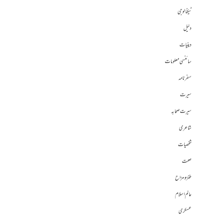
ٹیکنالوجی
دلیل
دینیات
سائنسی معلومات
سفرنامہ
سیرت
سیرت صحابہ
شاعری
شخصیات
صحت
طنز و مزاح
عالم اسلام
عسکری