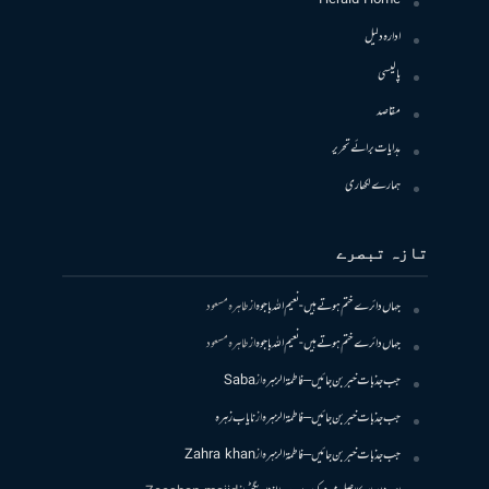
Herald Home
ادارہ دلیل
پالیسی
مقاصد
ہدایات برائے تحریر
ہمارے لکھاری
تازہ تبصرے
جہاں دائرے ختم ہوتے ہیں- نعیم اللہ باجوہ
از
طاہرہ مسعود
جہاں دائرے ختم ہوتے ہیں- نعیم اللہ باجوہ
از
طاہرہ مسعود
جب جذبات خبر بن جائیں – فاطمۃالزہرہ
از
Saba
جب جذبات خبر بن جائیں – فاطمۃالزہرہ
از
نایاب زہرہ
جب جذبات خبر بن جائیں – فاطمۃالزہرہ
از
Zahra khan