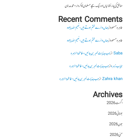
منافق کی چار نشانیاں اور ایک سچے مسلمان کا کردار – محمد عدنان
Recent Comments
طاہرہ مسعود
از
جہاں دائرے ختم ہوتے ہیں- نعیم اللہ باجوہ
طاہرہ مسعود
از
جہاں دائرے ختم ہوتے ہیں- نعیم اللہ باجوہ
Saba
از
جب جذبات خبر بن جائیں – فاطمۃالزہرہ
نایاب زہرہ
از
جب جذبات خبر بن جائیں – فاطمۃالزہرہ
Zahra khan
از
جب جذبات خبر بن جائیں – فاطمۃالزہرہ
Archives
اگست 2026
جولائی 2026
جون 2026
مئی 2026