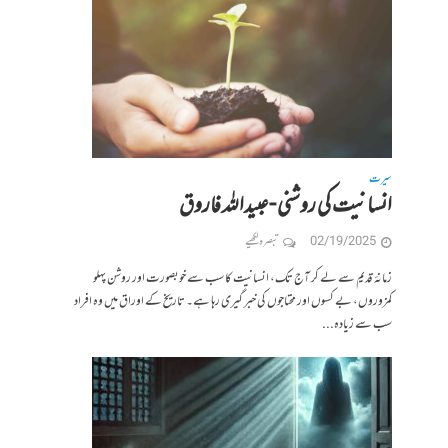
سیرت
انسانیت کی روشنی -عبیداللہ فاروق
02/19/2025
تبصرہ لکھیے
زمانۂ قدیم سے لے کر آج تک، انسانیت کا سب سے خوبصورت اور روشن پہلو
کمزوروں، بے کسوں اور محتاجوں کی خبر گیری رہا ہے۔ تاریخ کے اوراق میں وہ افراد
سب سے زیادہ...