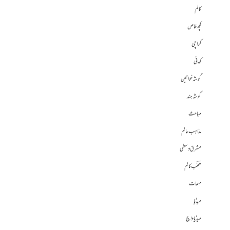
کالم
کچھ خاص
کراچی
کہانی
گوشہ خواتین
گوشہ ہند
مباحث
مذاہب عالم
مشرق وسطی
منتخب کالم
مہمات
میڈیا
میڈیا واچ