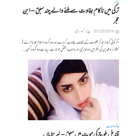
بلاگز
ترکی میں ناکام بغاوت سے ملنے والے چند سبق – ابن
حجر
07/23/2016
تبصرہ لکھیے
اگر کوئی گروہ اٹھ کر حکومت کے خلاف بغاوت کر دے اور وہ گروہ اسلام کا نام لے تو
سیکولرز و ملحدین کی نظر میں وہ خارجی اور واجب القتل ہوتا ہے ، چاہے وہ گروہ کسی...
بلاگز
مہمات
•
قندیل بلوچ کی موت میں سبق – نیر تاباں