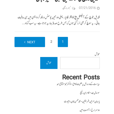
07/21/2016
تبصرہ لکھیے
قندیل بلوچ کے آفیشل پیج کا چکر لگایا۔ پہلی دو تین پوسٹس دیکھ کر واپسی میں ہی عافیت
جانی۔ یہ سوچ کر بھی لرز گئی ہوں کہ جس طرح صدقہ جاریہ ہوتا ہے، یہ سب گناہ...
2
1
NEXT
تلاش
تلاش
Recent Posts
ریاست کے وسائل پر ملکیت کا حق – ڈاکٹر محمد مشتاق احمد
سو سال بعد – کامران رفیع
پاسبانِ حرمین شریفین – محمد محسن خان راجپوت
دوسرا رخ – آصف امین