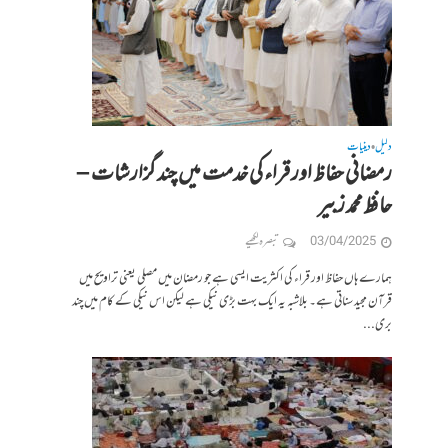
دلیل
دینیات
•
رمضانی حفاظ اور قراء کی خدمت میں چند گزارشات –
حافظ محمد زبیر
03/04/2025
تبصرہ لکھیے
ہمارے ہاں حفاظ اور قراء کی اکثریت ایسی ہے جو رمضان میں مصلی یعنی تراویح میں
قرآن مجید سناتی ہے۔ بلاشبہ یہ ایک بہت بڑی نیکی ہے لیکن اس نیکی کے کام میں چند
بری...