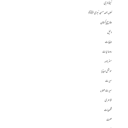
ٹیکنالوجی
خطبہ جمعہ مسجد نبوی ﷺ
دفاع پاکستان
دلیل
دینیات
روحانیات
سفرنامہ
سوشل میڈیا
سیرت
سیرت صحابہ
شاعری
شخصیات
صحت