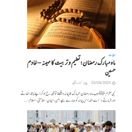
دینیات
ماہ مبارک رمضان ؛ تعلیم و تربیت کا مہینہ – خادم
حسین
03/04/2025
تبصرہ لکھیے
نبی مکرم ﷺ جب ماہِ رمضان المبارک کا چاند دیکھتے تو قبلہ رخ ہو کر اپنے ہاتھ اٹھاتے
اور فرماتے: “اے اللہ! اس چاند کو ہمارے لیے امن، ایمان، سلامتی، اسلام،...