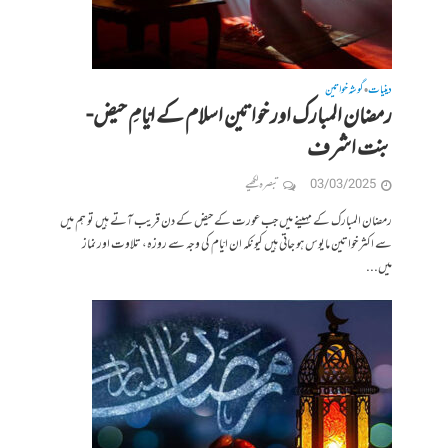
دینیات
گوشہ خواتین
•
رمضان المبارک اور خواتین اسلام کے ایّامِ حیض-
بنت اشرف
03/03/2025
تبصرہ لکھیے
رمضان المبارک کے مہینے میں جب عورت کے حیض کے دن قریب آتے ہیں تو ہم میں
سے اکثر خواتین مایوس ہو جاتی ہیں کیونکہ ان ایّام کی وجہ سے روزہ، تلاوت اور نماز
میں...