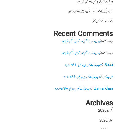
وہ کل جو کبھی آیا ہی نہیں – نعیم اللہ باجوہ
اللہ تعالیٰ کی پناہ طلب کرنے کی جامع دعا – محمد عدنان
ایٹوموسو – محمد جمیل اختر
Recent Comments
طاہرہ مسعود
از
جہاں دائرے ختم ہوتے ہیں- نعیم اللہ باجوہ
طاہرہ مسعود
از
جہاں دائرے ختم ہوتے ہیں- نعیم اللہ باجوہ
Saba
از
جب جذبات خبر بن جائیں – فاطمۃالزہرہ
نایاب زہرہ
از
جب جذبات خبر بن جائیں – فاطمۃالزہرہ
Zahra khan
از
جب جذبات خبر بن جائیں – فاطمۃالزہرہ
Archives
اگست 2026
جولائی 2026