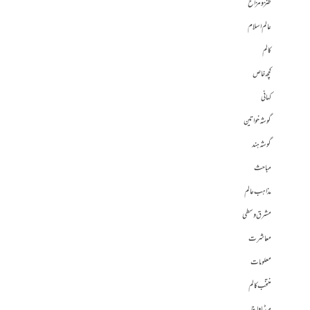
طنز و مزاح
عالم اسلام
کالم
کچھ خاص
کہانی
گوشہ خواتین
گوشہ ہند
مباحث
مذاہب عالم
مشرق وسطی
معاشرت
معلومات
منتخب کالم
میڈیا واچ