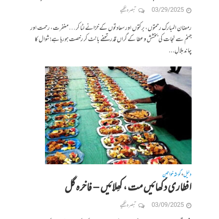
03/29/2025
تبصرہ لکھیے
رمضان المبارک رحمتوں، برکتوں اور سعادتوں کے خزانے لٹا کر… مغفرت، رحمت اور
جہنم سے نجات کی بخشش و عطا کے گراں قدر تحفے بانٹ کر رخصت ہورہا ہے! شوال کا
چاند ہلالِ...
دلیل
گوشہ خواتین
•
افطاری دکھائیں مت ، کھِلائیں – ‎ فاخرہ گل
03/09/2025
تبصرہ لکھیے