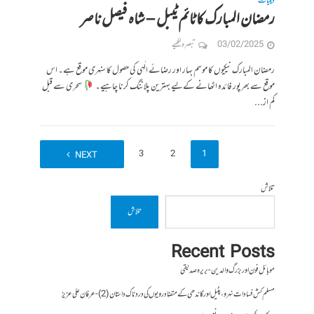
دینیات
رمضان المبارک کا ٹائم ٹیبل – شاہ فیصل ناصر
03/02/2025
تبصرہ لکھیے
رمضان المبارک نیکیوں کا موسم بہار اور رضائے الٰہی کی حصول کا سنہری موقع ہے۔ اس
موقع سے بھرپور فائدہ اٹھانے کےلیے بہترین پلاننگ کرنا چاہیے۔
سحری سے قبل
کم از...
4
3
2
1
NEXT
تلاش
تلاش
Recent Posts
موبائل فون اور بزرگ والدین- بریرہ صدیقی
مسلم کش فسادات نہرو، پٹیل اور گاندھی کے متضاد رویوں کی درد ناک داستان (2)- عرفان علی عزیز