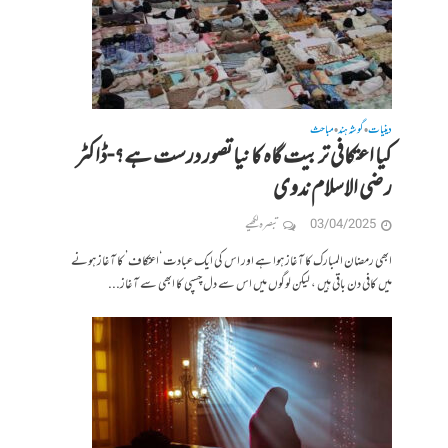
دینیات
گوشہ ہند
مباحث
•
•
کیا اعتکافی تربیت گاہ کا نیا تصور درست ہے؟-ڈاکٹر
رضی الاسلام ندوی
03/04/2025
تبصرہ لکھیے
ابھی رمضان المبارک کا آغاز ہوا ہے اور اس کی ایک عبادت ‘اعتکاف’ کا آغاز ہونے
میں کافی دن باقی ہیں ، لیکن لوگوں میں اس سے دل چسپی کا ابھی سے آغاز...