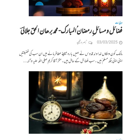
دینیات
فضائل و مسائل ِرمضان ُالمبارک- محمد برھان الحق جلالیؔ
03/03/2025
تبصرہ لکھیے
مالک کون ومکاں خدا وند قدوس نے ہمیں بارہ مہینے عطافرمائے ہیں ان سب کی فضیلتیں
اپنی اپنی جگہ مسلم ّہیں ۔سب فضائل کے حامل ہیں۔ مگر آقا کریم صلی اللّٰہ علیہ وآلہ...