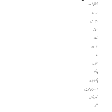
اختلافی نوٹ
ادبیات
اسپورٹس
افسانہ
افسانہ
افغانستان
الحاد
انتخاب
بلاگز
پاکستانیات
تازہ ترین خبریں
تبصرہ کتب
تعلیم