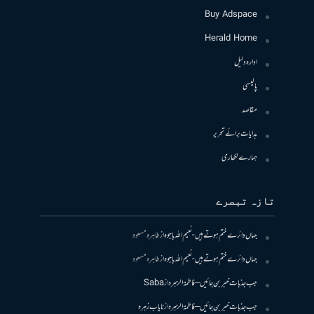
Buy Adspace
Herald Home
ادارہ دلیل
پالیسی
مقاصد
ہدایات برائے تحریر
ہمارے لکھاری
تازہ تبصرے
جہاں دائرے ختم ہوتے ہیں- نعیم اللہ باجوہ
از
طاہرہ مسعود
جہاں دائرے ختم ہوتے ہیں- نعیم اللہ باجوہ
از
طاہرہ مسعود
جب جذبات خبر بن جائیں – فاطمۃالزہرہ
از
Saba
جب جذبات خبر بن جائیں – فاطمۃالزہرہ
از
نایاب زہرہ