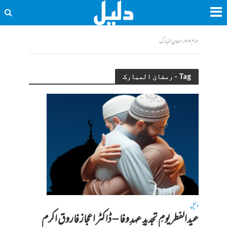
ہوم
<<
رمضان المبارک
Tag - رمضان المبارک
دلیل
عیدالفطر یومِ تجدیدِ عہدِ وفا – ڈاکٹر اعجاز فاروق اکرم