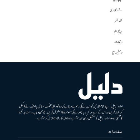
نئے لکھاری
نقطہ نظر
ہیڈلائنز
واقعات
وسطی ایشیا
ادارہ ’دلیل‘ اپنے تمام قارئین کو اس بات کی دعوت دیتا ہے کہ وہ خود بھی مختلف مسائل پر اپنی رائے کا کھل
کر اظہار کریں اور اس کے لیے ہر تحریر پر تبصرے کی سہولت کا استعمال کریں۔ جو بھی ویب سائٹ پر لکھنے
کا متمنی ہو، وہ ادارہ ’دلیل‘ کا مستقل رکن بن سکتا ہے اور اپنی نگارشات شامل کرسکتا ہے۔
صفحات