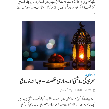
مجھے تصویریں اور وڈیوز بنانے کا بہت شوق ہے، یہاں تک کہ چند سال پہلے تک میں
اکثر مختلف ڈشز کی بھی تصاویر فیس بک پر اپلوڈ کرتی تھی، مثلاً ایک دن ریسٹورنٹ گئے
،...
بلاگز
دینیات
•
سحری کی روشنی اور ہماری غفلت – عبیداللہ فاروق
03/08/2025
تبصرہ لکھیے
رمضان المبارک کی پُرنور ساعتیں جہاں رحمت و مغفرت کی خوشبو سے مہکتی ہیں، وہیں
ایک خاص وقت ایسا بھی آتا ہے جب آسمان کی وسعتوں میں ربِ رحیم کی رحمتیں