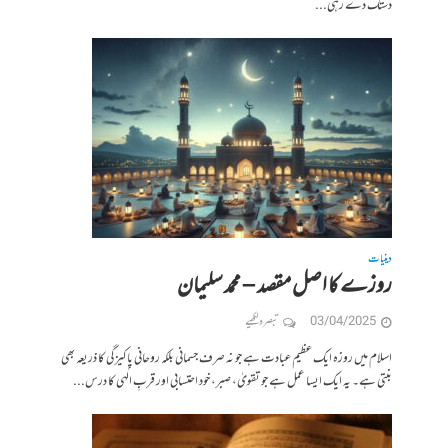
دستک دے رہی...
دینیات
روزے کا اصل مقصد – محمد سلیمان
03/04/2025
تبصرہ لکھیے
اسلام میں روزہ ایک عظیم عبادت ہے جو نہ صرف جسمانی بلکہ روحانی پاکیزگی کا ذریعہ بھی
بنتی ہے۔ یہ ایک ایسا عمل ہے جو تقویٰ، صبر، خود احتسابی اور قربِ الٰہی کا درس...