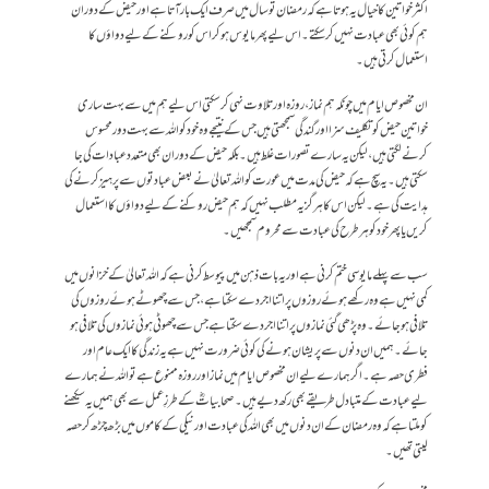
اکثر خواتین کا خیال یہ ہوتا ہے کہ رمضان تو سال میں صرف ایک بار آتا ہے اور حیض کے دوران
ہم کوئی بھی عبادت نہیں کر سکتے۔ اس لیے پھر مایوس ہو کر اس کو روکنے کے لیے دواؤں کا
استعمال کرتی ہیں۔
ان مخصوص ایام میں چونکہ ہم نماز ،روزہ اور تلاوت نہی کر سکتی اس لیے ہم میں سے بہت ساری
خواتین حیض کو تکلیف سزا اور گندگی سمجھتی ہیں جس کے نتیجے وہ خود کو اللہ سے بہت دور محسوس
کرنے لگتی ہیں، لیکن یہ سارے تصورات غلط ہیں۔ بلکہ حیض کے دوران بھی متعدد عبادات کی جا
سکتی ہیں۔ یہ سچ ہے کہ حیض کی مدت میں عورت کو اللہ تعالیٰ نے بعض عبادتوں سے پرہیز کرنے کی
ہدایت کی ہے۔ لیکن اس کا ہر گز یہ مطلب نہیں کہ ہم حیض روکنے کے لیے دواؤں کااستعمال
کریں یا پھر خود کو ہر طرح کی عبادت سے محروم سمجھیں۔
سب سے پہلے مایوسی ختم کرنی ہے اور یہ بات ذہن میں پیوسط کرنی ہے کہ اللہ تعالیٰ کے خزانوں میں
کمی نہیں ہے وہ رکھے ہوئے روزوں پر اتنا اجر دے سکتا ہے، جس سے چھوٹے ہوئے روزوں کی
تلافی ہو جائے۔ وہ پڑھی گئی نمازوں پر اتنا اجر دے سکتا ہے جس سے چھوٹی ہوئی نمازوں کی تلافی ہو
جائے۔ ہمیں ان دنوں سے پریشان ہونے کی کوئی ضرورت نہیں ہے یہ زندگی کا ایک عام اور
فطری حصہ ہے۔اگر ہمارے لیے ان مخصوص ایام میں نماز اور روزہ ممنوع ہے تو اللہ نے ہمارے
لیے عبادت کے متبادل طریقے بھی رکھ دیے ہیں۔صحابیاتؓ کے طرزِ عمل سے بھی ہمیں یہ سیکھنے
کو ملتا ہے کہ وہ رمضان کے ان دنوں میں بھی اللہ کی عبادت اور نیکی کے کاموں میں بڑھ چڑھ کر حصہ
لیتی تھیں۔