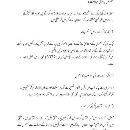
مخصوص ایام کی عبادات:
صحابیاتؓ کی زندگی سے سیکھتے ہوے اب ہم ان عبادت کا تذکرہ کرتے ہیں جو ہم بھی حیض کی
حالت میں بغیر کسی مشقت کے رمضان المبارک میں کر سکتی ہیں۔
1. اللہ کا ذکر اور دعا میں مشغولیت
ایک تو یہ کہ معمول کے مطابق نماز کے وقت پر وضو کریں، جائے نماز پر تشریف رکھیں اور یہ وقت
اللہ کو یاد کرنے کے ساتھ ساتھ اللہ سے ڈھیر ساری دعائیں مانگیں۔
نبی کریم ﷺ نے فرمایا: “الدُّعَاءُ هُوَ الْعِبَادَةُ” (سنن ترمذی: 3372) یعنی دعا ہی اصل عبادت
ہے۔
2. ذکر و ازکار اور توبہ و استغفار کا معمول
دوسری بات یہ کہ آپ ان دنوں اذکار، تسبیحات توبہ و استغفار اور دعاؤں کا اہتمام کر سکتی ہیں۔
بلکہ خود کو ٹاسک دیں کہ ان دنوں میں اتنی اتنی مقدار درود پاک اور استغفار ضرور پڑھنا ہے۔
3. تلاوتِ قرآن پاک کی سماعت
حیض کے حالت میں آپ قرآن کو ہاتھ میں پکڑ کر نہیں پڑھ سکتی لیکن آپ تلاوتِ قرآن سن تو سکتی
ہیں،تو بس پھر جتنی آپ رمضان المبارک میں تلاوت کرتی ہیں، روزانہ کے حساب سے معمول کے