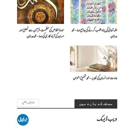
اللہ تعالیٰ کی پناہ طلب کرنے کی جامع دعا – محمد
سورۂ اخلاص کی عظمت، قرآن سے تعلق اور
عدنان
مساجد کی آبادکاری کی دعا – محمد عدنان
عادت اور انسان کی تقدیر – محمد شفیق اعوان
تمام تحاریر دیکھیں
مصنف کے بارے میں
ویب ڈیسک