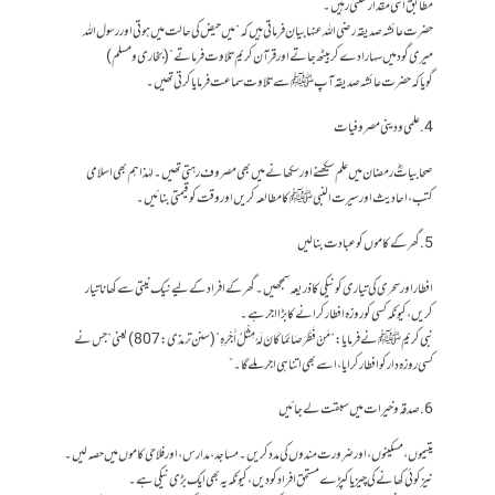
مطابق اتنی مقدار سنتی رہیں۔
حضرت عائشہ صدیقہ رضی الله عنہا بیان فرماتی ہیں کہ “میں حیض کی حالت میں ہوتی اور رسول الله
میری گود میں سہارا دے کر بیٹھ جاتے اور قرآن کریم تلاوت فرماتے”(بخاری و مسلم)
گویا کہ حضرت عائشہ صدیقہ آپﷺ سے تلاوت سماعت فرمایا کرتی تھیں۔
4. علمی و دینی مصروفیات
صحابیاتؓ رمضان میں علم سیکھنے اور سکھانے میں بھی مصروف رہتی تھیں۔لہٰذا ہم بھی اسلامی
کتب، احادیث اور سیرت النبی ﷺ کا مطالعہ کريں اور وقت کو قیمتی بنائیں۔
5. گھر کے کاموں کو عبادت بنا لیں
افطار اور سحری کی تیاری کو نیکی کا ذریعہ سمجھیں۔ گھر کے افراد کے لیے نیک نیتی سے کھانا تیار
کریں، کیونکہ کسی کو روزہ افطار کرانے کا بڑا اجر ہے۔
نبی کریم ﷺ نے فرمایا: “مَنْ فَطَّرَ صَائِمًا كَانَ لَهُ مِثْلُ أَجْرِهِ” (سنن ترمذی: 807) یعنی “جس نے
کسی روزہ دار کو افطار کرایا، اسے بھی اتنا ہی اجر ملے گا۔”
6. صدقہ و خیرات میں سبقت لے جائیں
یتیموں، مسکینوں، اور ضرورت مندوں کی مدد کریں۔مساجد، مدارس، اور فلاحی کاموں میں حصہ لیں۔
نیز کوئی کھانے کی چیز یا کپڑے مستحق افراد کو دیں، کیونکہ یہ بھی ایک بڑی نیکی ہے۔