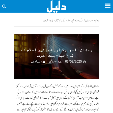
ہوم
<<
رمضان المبارک اور خواتین اسلام کے ایّامِ حیض- بنت اشرف
رمضان المبارک اور خواتین اسلام کے
ایّامِ حیض- بنت اشرف
03/03/2025
تبصرہ لکھیے
ویب ڈیسک
رمضان المبارک کے مہینے میں جب عورت کے حیض کے دن قریب آتے ہیں تو ہم میں سے اکثر
خواتین مایوس ہو جاتی ہیں کیونکہ ان ایّام کی وجہ سے روزہ، تلاوت اور نماز میں رکاوٹ پیدا ہو جاتی
ہے۔ خاص طور پر جب آخری عشرہ کے دنوں میں حیض آ جائے تو ہم خواتین قدرے مایوس ہو کر
بیٹھ جاتی ہیں کہ ہم عبادت کی راتوں سے محروم ہو گیئی ہیں۔اس مایوسی سے بچنے کے لیے بعض
خواتین رمضان المبارک میں حیض روکنے کے لیے دواؤں کا استعمال کرتی ہیں، کیونکہ ہم میں سے