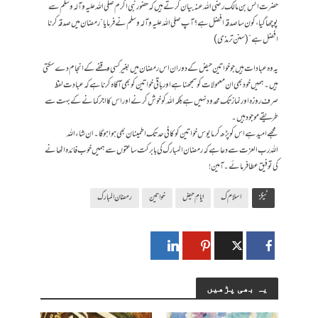
حضرت انس بن مالک رضی اللہ عنہ بیان کرتے ہیں کہ حضور نبی اکرم صلی اللہ علیہ وآلہ وسلم سے
پوچھا گیا،کون سا صدقہ افضل ہے؟ آپ صلی اللہ علیہ وآلہ وسلم نے فرمایا “رمضان میں صدقہ کرنا
افضل ہے”(سنن ترمذی)
یہ وہ عبادات ہیں جو خواتین حیض کے دوران اس رمضان میں بغیر کسی وقفے کے انجام دے سکتی
ہیں۔ ہمیں خود بھی ان معمولات کو سمجھنا ہے اور باقی خواتین کو بھی آگاہ کرنا ہے کہ عبادت لفظ
صرف روزه اور نماز تک محدود نہیں ہے بلکہ اللہ کو خوش کرنے اور اس کا اجر کمانے کے بہت سے
طریقے موجود ہیں۔
مجھے امید ہے اس کو پڑھ کر مایوس خواتین کو کافی حد تک اطمینان بھی ہوا ہوگا۔ان شاء الله
اللہ رب العزت سے دعا ہے کہ رمضان المبارک کی بابرکت ساعتوں سے ہمیں خوب فائدہ اٹھانے
کی توفیق عطا فرمائے۔آمین!
ٹیگز
اسلام ک
ایّامِ حیض
خواتین
رمضان المبارک
یہ بھی پڑھیں