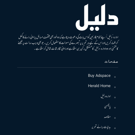
ادارہ ’دلیل‘ اپنے تمام قارئین کو اس بات کی دعوت دیتا ہے کہ وہ خود بھی مختلف مسائل پر اپنی رائے کا کھل
کر اظہار کریں اور اس کے لیے ہر تحریر پر تبصرے کی سہولت کا استعمال کریں۔ جو بھی ویب سائٹ پر لکھنے
کا متمنی ہو، وہ ادارہ ’دلیل‘ کا مستقل رکن بن سکتا ہے اور اپنی نگارشات شامل کرسکتا ہے۔
صفحات
Buy Adspace
Herald Home
ادارہ دلیل
پالیسی
مقاصد
ہدایات برائے تحریر