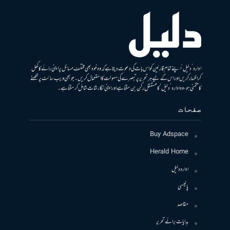
ادارہ ’دلیل‘ اپنے تمام قارئین کو اس بات کی دعوت دیتا ہے کہ وہ خود بھی مختلف مسائل پر اپنی رائے کا کھل
کر اظہار کریں اور اس کے لیے ہر تحریر پر تبصرے کی سہولت کا استعمال کریں۔ جو بھی ویب سائٹ پر لکھنے
کا متمنی ہو، وہ ادارہ ’دلیل‘ کا مستقل رکن بن سکتا ہے اور اپنی نگارشات شامل کرسکتا ہے۔
صفحات
Buy Adspace
Herald Home
ادارہ دلیل
پالیسی
مقاصد
ہدایات برائے تحریر