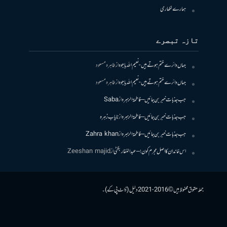
ہمارے لکھاری
تازہ تبصرے
جہاں دائرے ختم ہوتے ہیں- نعیم اللہ باجوہ
از
طاہرہ مسعود
جہاں دائرے ختم ہوتے ہیں- نعیم اللہ باجوہ
از
طاہرہ مسعود
جب جذبات خبر بن جائیں – فاطمۃالزہرہ
از
Saba
جب جذبات خبر بن جائیں – فاطمۃالزہرہ
از
نایاب زہرہ
جب جذبات خبر بن جائیں – فاطمۃالزہرہ
از
Zahra khan
اس خاندان کا اصل مجرم کون! – عبدالغفار بگٹی
از
Zeeshan majid
جملہ حقوق محفوظ ہیں © 2016-2021 دلیل (ڈاٹ پی کے)۔