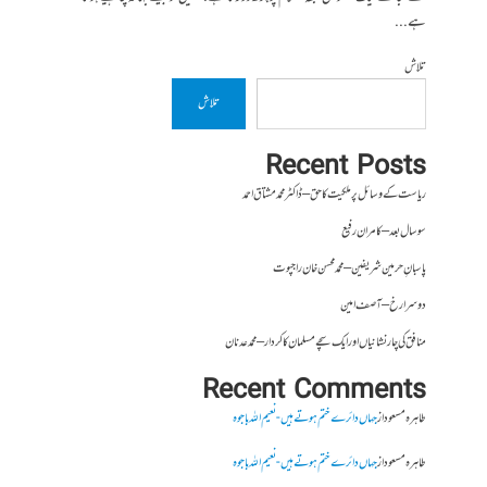
ہے...
تلاش
تلاش
Recent Posts
ریاست کے وسائل پر ملکیت کا حق – ڈاکٹر محمد مشتاق احمد
سو سال بعد – کامران رفیع
پاسبانِ حرمین شریفین – محمد محسن خان راجپوت
دوسرا رخ – آصف امین
منافق کی چار نشانیاں اور ایک سچے مسلمان کا کردار – محمد عدنان
Recent Comments
طاہرہ مسعود
از
جہاں دائرے ختم ہوتے ہیں- نعیم اللہ باجوہ
طاہرہ مسعود
از
جہاں دائرے ختم ہوتے ہیں- نعیم اللہ باجوہ