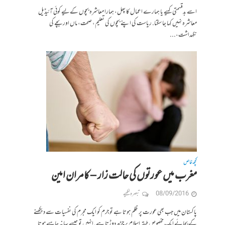
اسے بدقسمتی کہیے یا ہمارے اعمال کا پھل، ہمارا معاشرہ بچوں کےلیے کوئی آئیڈیل
معاشرہ نہیں کہا جا سکتا. ریاست کی اپنے بچوں کی تعلیم، صحت، ماں اور بچے کی
نگہداشت،...
کچھ خاص
مغرب میں عورتوں کی حالت زار – کامران امین
08/09/2016
تبصرہ لکھیے
پاکستان میں جب بھی عورت پر ظلم ہوتا ہے تو جرم کو ایک مجرم کی نفسیات سے دیکھنے
کے بجائے ایک مخصوص طبقہ اسلام پر چڑھ دوڑتا ہے. انہیں تو جیسے بہانہ چاہیے ہوتا