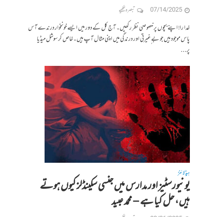
07/14/2025
تبصرہ لکھیے
خدا را! اپنے بچوں پر خصوصی نظر رکھیں۔ آج کل کے دور میں ایسے خونخوار درندے آس
پاس موجود ہیں جو بے ٍغیرتی اور درندگی میں اپنی مثال آپ ہیں۔خاص کر سوشل میڈیا
پر...
ہیڈلائنز
یونیورسٹیز اور مدارس میں جنسی سکینڈلز کیوں ہوتے
ہیں، حل کیا ہے – محمد عبید