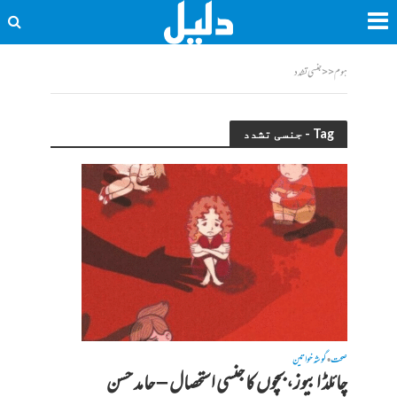
ہوم
<<
جنسی تشدد
Tag - جنسی تشدد
صحت
گوشہ خواتین
•
چائلڈ ابیوز، بچوں کا جنسی استحصال – حامد حسن