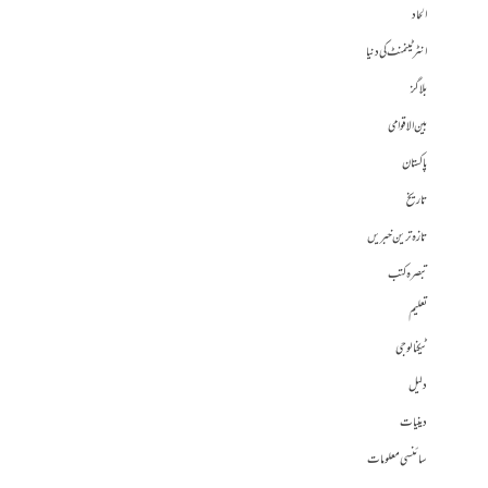
الحاد
انٹرٹینمنٹ کی دنیا
بلاگز
بین الاقوامی
پاکستان
تاریخ
تازہ ترین خبریں
تبصرہ کتب
تعلیم
ٹیکنالوجی
دلیل
دینیات
سائنسی معلومات