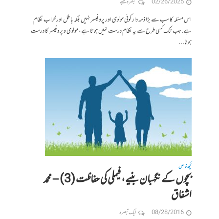
02/26/2025
تبصرہ لکھیے
اس مسئلہ کا سب سے بڑا ذمہ دار کوئی مولوی اور پروفیسر نہیں بلکہ باطل اور خراب نظام
ہے. جب تک کسی طرح سے یہ نظام درست نہیں ہوتا ہے، مولوی و پروفیسر کا درست
ہونا...
کچھ خاص
بچوں کے نگہبان بنیے، فیملی کی حفاظت (3) – محمد
اشفاق
08/28/2016
ایک تبصرہ