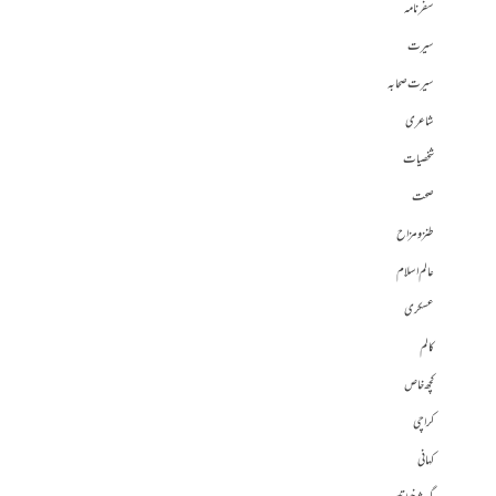
سفرنامہ
سیرت
سیرت صحابہ
شاعری
شخصیات
صحت
طنز و مزاح
عالم اسلام
عسکری
کالم
کچھ خاص
کراچی
کہانی