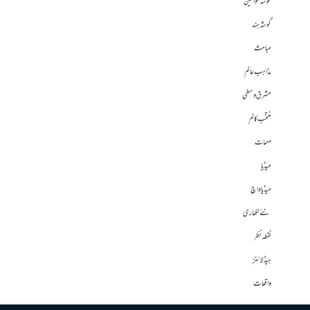
گوشہ خواتین
گوشہ ہند
مباحث
مذاہب عالم
مشرق وسطی
منتخب کالم
مہمات
میڈیا
میڈیا واچ
نئے لکھاری
نقطہ نظر
ہیڈلائنز
واقعات