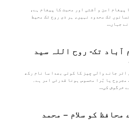
ا پیغام امن و آشتی اور محبت کا پیغام ہے،
سانوں تک محدود نہیں، ہر ذی روح تک محیط
ے جہاں...
 آباد تک- روح اللہ سید
اتر جانے والی چیز کا کوئی بھدا سا نام رکھ
مجروح یا بُرا محسوس ہونا قدرتی امر ہے۔
 خرگوش کی...
محافظ کو سلام – محمد