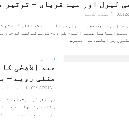
ی لبرل اور عید قرباں – توقیر م
09/12
تبصرہ لکھیے
و سال پہلے جب حضرت ابراہیم علیہ السلام اللہ کے حکم کے
بیٹے اسماعیل علیہ السلام کو ذبح کرنے کے لیے لے جارہے
ہوں پر ابلیس نے انہیں...
کچھ خاص
عید الاضحٰی کا
منفی رویے – م
09/12/2016
تبصرہ لکھیے
قربانی کی ابتدا، حضرت ا
و قابیل کی جانب سے اللہ
کرنے سے ہوئی۔ یہ سب سے..