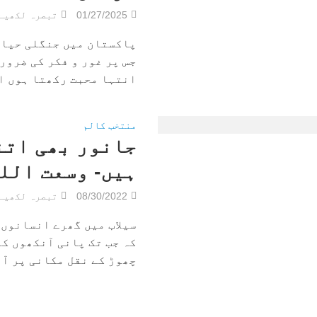
01/27/2025
تبصرہ لکھیے
پاکستان میں جنگلی حیات
جس پر غور و فکر کی ضرور
انتہا محبت رکھتا ہوں اور
منتخب کالم
جانور بھی اتن
ہیں- وسعت الل
08/30/2022
تبصرہ لکھیے
سیلاب میں گھرے انسانوں 
کہ جب تک پانی آنکھوں ک
چھوڑ کے نقل مکانی پر آم