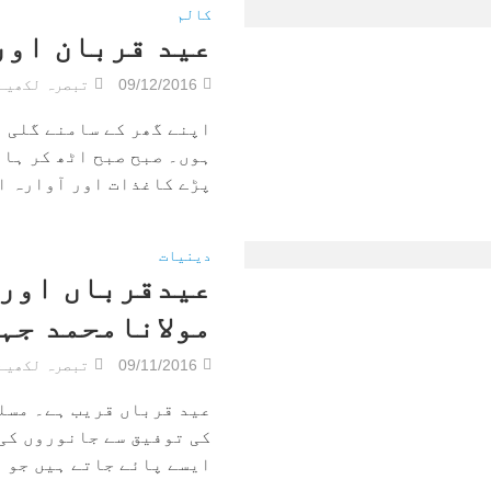
کالم
عید قربان اور
09/12/2016
تبصرہ لکھیے
اپنے گھر کے سامنے گلی م
ہوں۔ صبح صبح اٹھ کر ہات
پڑے کاغذات اور آوارہ اڑ
دینیات
عیدقرباں اور 
مولانامحمد جہ
09/11/2016
تبصرہ لکھیے
عید قرباں قریب ہے۔ مسل
کی توفیق سے جانوروں کی
ایسے پائے جاتے ہیں جو اپ