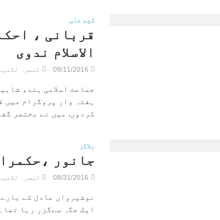
کچھ خاص
قربانی ، احکا
الاسلام ندوی
09/11/2016
تبصرہ لکھیے
جماعت اسلامی ہند، شاہین
ہفتہ وار پروگرام میں ق
کردوں. میں نے مختصر گفتگ
بلاگز
جانور ،حکمران
08/31/2016
تبصرہ لکھیے
نوشیرواں عادل کے بارے 
ایک جگہ سےگزر رہا تھا۔