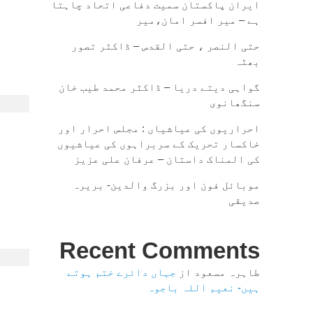
ایران پاکستان سمیت دفاعی اتحاد چاہتا
ہے – میر افسر امان،میر
حتی النصر ، حتی القدس – ڈاکٹر تصور
بھٹہ
گواہی دیتے دریا – ڈاکٹر محمد طیب خان
سنگھانوی
احراریوں کی عیاشیاں : مجلس احرار اور
خاکسار تحریک کے سربراہوں کی عیاشیوں
کی المناک داستان – عرفان علی عزیز
موبائل فون اور بزرگ والدین- بریرہ
صدیقی
Recent Comments
طاہرہ مسعود
از
جہاں دائرے ختم ہوتے
ہیں- نعیم اللہ باجوہ