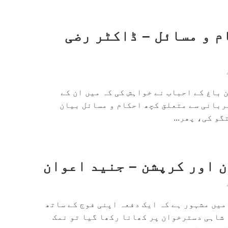
م و مسائل – ڈاکٹر رضی
 باغ کے احباب نے خواہش کی کہ میں ان کے
ربانی سے متعلق کچھ احکام و مسائل بیان
و کی، پھر...
 اور کرپشن – جنید اعوان
میں مشہور ہے کہ ایک دفعہ اپنی فوج کے ساتھ
 شاہی دسترخوان پر کھانا رکھا گیا تو نمک