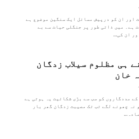
 اور ان کو درپیش مسائل ایک سنگین موضوع ہے
ت ہے۔ میں ذاتی طور پر جنگلی حیات سے بے
 ان کی...
ے ہی مظلوم سیلاب زدگان
ہ خان
کے مددگاروں کو سب سے بڑی شکائیت یہ ہوتی ہے
و نہ چھونے لگے تب تک مصیبت زدگان گھر بار
ادہ...