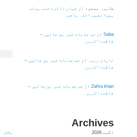
طاہرہ مسعود
از
جہاں دائرے ختم ہوتے
ہیں- نعیم اللہ باجوہ
Saba
از
جب جذبات خبر بن جائیں –
فاطمۃالزہرہ
نایاب زہرہ
از
جب جذبات خبر بن جائیں –
فاطمۃالزہرہ
Zahra khan
از
جب جذبات خبر بن جائیں –
فاطمۃالزہرہ
Archives
اگست 2026
بلاگز