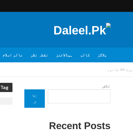
بلاگز
کالم
ہیڈلائنز
نقطہ نظر
عالم اسلام
ہوم
<<
جانور
تلاش
Tag - جانور
تلا
ش
Recent Posts