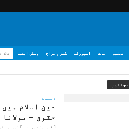
تعلیم
صحت
اسپورٹس
طنز و مزاح
وسطی ایشیا
دینیات
دین اسلام میں
حقوق – مولانا
3 مہینے پہلے
تبصرہ لکھ