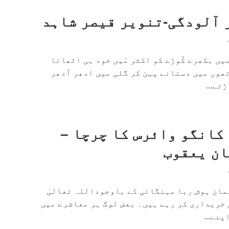
 آلودگی-تنویر قیصر شاہد
یں بکھرے کُوڑے کو اکثر مَیں خود ہی اٹھاتا
ھوں میں دستانے پہن کر گلی میں ادھر اُدھر
تے...
کانگو وائرس کا چرچا –
ان یعقوب
مان ہوش ربا مہنگائی کے باوجوداللہ تعالیٰ
 خریداری کر رہے ہیں۔ بعض لوگ ہر معاشرے میں
نے...