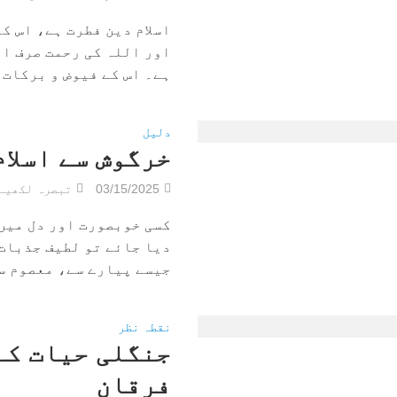
اسلام دین فطرت ہے، اس ک
اور اللہ کی رحمت صرف ان
ہے۔ اس کے فیوض و برکات ن
دلیل
خرگوش سے اسلام
03/15/2025
تبصرہ لکھیے
کسی خوبصورت اور دل میں 
دیا جائے تو لطیف جذبات 
جیسے پیارے سے، معصوم سے
نقطہ نظر
جنگلی حیات کے 
فرقان