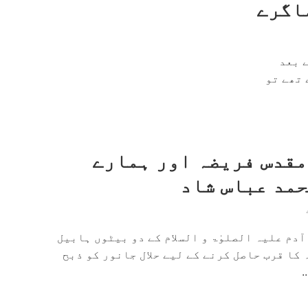
اگرے
 بعد
 تھے تو
 مقدس فریضہ اور ہمارے
حمد عباس شاد
ٓدم علیہ الصلوٰۃ و السلام کے دو بیٹوں ہابیل
 کا قرب حاصل کرنے کے لیے حلال جانور کو ذبح
.