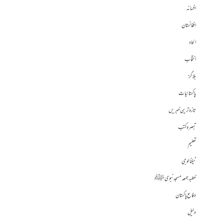
افسانہ
افغانستان
الحاد
انتخاب
بلاگز
پاکستانیات
تازہ ترین خبریں
تبصرہ کتب
تعلیم
ٹیکنالوجی
خطبہ جمعہ مسجد نبوی ﷺ
دفاع پاکستان
دلیل