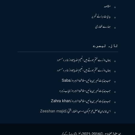
مقاصد
ہدایات برائے تحریر
ہمارے لکھاری
تازہ تبصرے
جہاں دائرے ختم ہوتے ہیں- نعیم اللہ باجوہ
از
طاہرہ مسعود
جہاں دائرے ختم ہوتے ہیں- نعیم اللہ باجوہ
از
طاہرہ مسعود
جب جذبات خبر بن جائیں – فاطمۃالزہرہ
از
Saba
جب جذبات خبر بن جائیں – فاطمۃالزہرہ
از
نایاب زہرہ
جب جذبات خبر بن جائیں – فاطمۃالزہرہ
از
Zahra khan
اس خاندان کا اصل مجرم کون! – عبدالغفار بگٹی
از
Zeeshan majid
جملہ حقوق محفوظ ہیں © 2016-2021 دلیل (ڈاٹ پی کے)۔