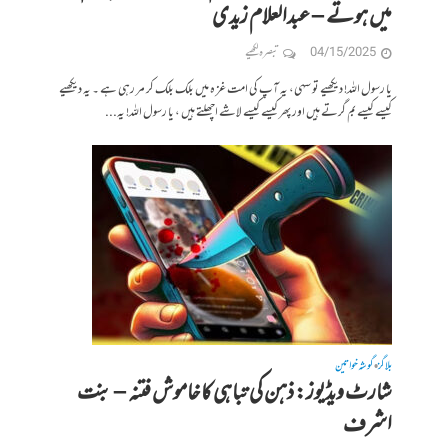
میں ہوتے – عبدالعلام زیدی
04/15/2025
تبصرہ لکھیے
یا رسول اللہ! دیکھیے تو سہی، یہ آپ کی امت غز ہ میں بلک بلک کر مر رہی ہے ۔ یہ دیکھیے
کیسے کیسے بم گرتے ہیں اور پھر کیسے کیسے لاشے اچھلتے ہیں ، یا رسول اللہ! یہ...
بلاگز
گوشہ خواتین
•
شارٹ ویڈیوز: ذہن کی تباہی کا خاموش فتنہ – بنت
اشرف