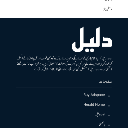
وسطی ایشیا
ادارہ ’دلیل‘ اپنے تمام قارئین کو اس بات کی دعوت دیتا ہے کہ وہ خود بھی مختلف مسائل پر اپنی رائے کا کھل
کر اظہار کریں اور اس کے لیے ہر تحریر پر تبصرے کی سہولت کا استعمال کریں۔ جو بھی ویب سائٹ پر لکھنے
کا متمنی ہو، وہ ادارہ ’دلیل‘ کا مستقل رکن بن سکتا ہے اور اپنی نگارشات شامل کرسکتا ہے۔
صفحات
Buy Adspace
Herald Home
ادارہ دلیل
پالیسی