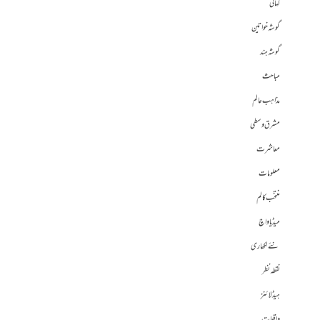
کہانی
گوشہ خواتین
گوشہ ہند
مباحث
مذاہب عالم
مشرق وسطی
معاشرت
معلومات
منتخب کالم
میڈیا واچ
نئے لکھاری
نقطہ نظر
ہیڈلائنز
واقعات