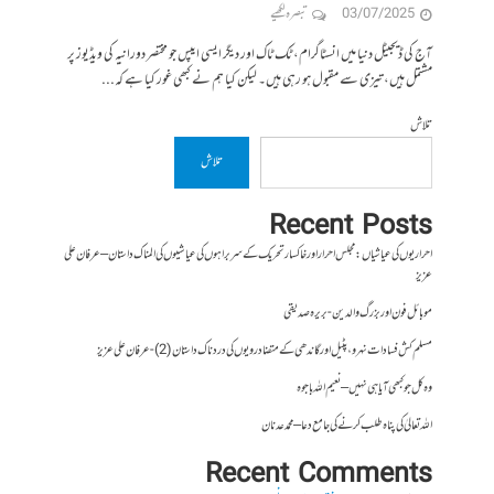
03/07/2025
تبصرہ لکھیے
آج کی ڈیجیٹل دنیا میں انسٹاگرام، ٹک ٹاک اور دیگر ایسی ایپس جو مختصر دورانیہ کی ویڈیوز پر
مشتمل ہیں، تیزی سے مقبول ہو رہی ہیں۔ لیکن کیا ہم نے کبھی غور کیا ہے کہ...
تلاش
تلاش
Recent Posts
احراریوں کی عیاشیاں : مجلس احرار اور خاکسار تحریک کے سربراہوں کی عیاشیوں کی المناک داستان – عرفان علی
عزیز
موبائل فون اور بزرگ والدین- بریرہ صدیقی
مسلم کش فسادات نہرو، پٹیل اور گاندھی کے متضاد رویوں کی درد ناک داستان (2)- عرفان علی عزیز
وہ کل جو کبھی آیا ہی نہیں – نعیم اللہ باجوہ
اللہ تعالیٰ کی پناہ طلب کرنے کی جامع دعا – محمد عدنان
Recent Comments