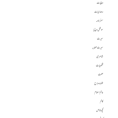
دینیات
روحانیات
سفرنامہ
سوشل میڈیا
سیرت
سیرت صحابہ
شاعری
شخصیات
صحت
طنز و مزاح
عالم اسلام
کالم
کچھ خاص