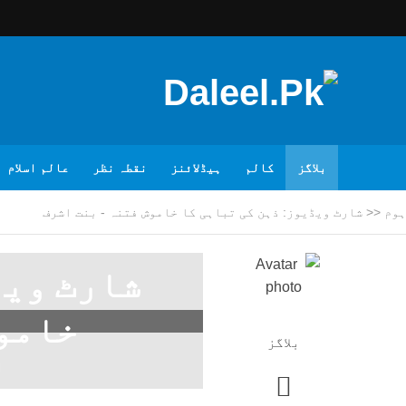
بلاگز
کالم
ہیڈلائنز
نقطہ نظر
عالم اسلام
ہوم
<<
شارٹ ویڈیوز: ذہن کی تباہی کا خاموش فتنہ - بنت اشرف
شارٹ ویڈ
خاموش
بلاگز