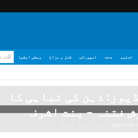
تعلیم
صحت
اسپورٹس
طنز و مزاح
وسطی ایشیا
یوز: ذہن کی تباہی کا
 فتنہ – بنت اشرف
03/07/2025
تبصرہ لکھیے
بلاگز