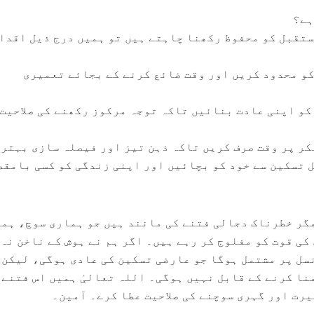
ہے؟
ستقبل کو محفوظ رکھنا چاہتے ہیں تو ہمیں درج ذیل اقدا
 کو محدود کریں اور وقت ضائع کرنے کے بجائے تعمیری
 کو اپنی عادت بنائیں تاکہ توجہ مرکوز رکھنے کی صلاحیت
ل تسکین سے خود کو بچائیں اور اپنی زندگی کو کسی بامقص
گر خطرناک دجالی فتنے کی مانند ہیں جو ہماری سوچ، ہم
کی قوت کو مفلوج کر رہے ہیں۔ اگر ہم نے ہوش کے ناخن نہ 
سل پر مشتمل ہوگا جو عارضی تسکین کی عادی ہوگی، لیکن
نا کرنے کے قابل نہیں ہوگی۔ اللہ تعالیٰ ہمیں اس فتنے 
رت اور گہری سوچنے کی صلاحیت عطا کرے۔ آمین۔