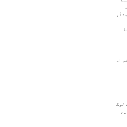
تاً،
ا
و اس
 لوگ
یح