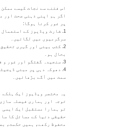
اس فتنے سے نجات کیسے ممکن 
اگر ہم اپنی ذہنی صحت اور م
پر غور کرنا ہوگا:
1. شارٹ ویڈیوز کے استعمال
سرگرمیوں میں لگائیں۔
2. کتب بینی اور گہری تحقیق
بحال ہو۔
3. سنجیدہ گفتگو اور غور و فکر پر وقت صرف کریں تاکہ ذہن تیز اور فیصلہ سازی بہتر ہو۔
4. دھوکہ دہی پر مبنی ڈیجیٹ
سمت میں آگے بڑھائیں۔
یہ مختصر ویڈیوز ایک ہلکے م
توجہ اور ہماری فیصلہ سازی 
تو ہمارا مستقبل ایک ایسی ن
حقیقی دنیا کے مسائل کا سام
محفوظ رکھے، ہمیں حکمت، بصی