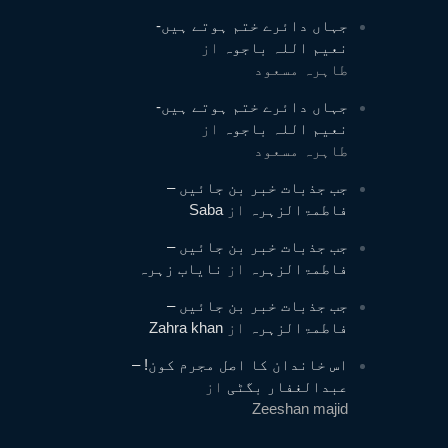
جہاں دائرے ختم ہوتے ہیں-
نعیم اللہ باجوہ
از
طاہرہ مسعود
جہاں دائرے ختم ہوتے ہیں-
نعیم اللہ باجوہ
از
طاہرہ مسعود
جب جذبات خبر بن جائیں –
فاطمۃالزہرہ
از
Saba
جب جذبات خبر بن جائیں –
فاطمۃالزہرہ
از
نایاب زہرہ
جب جذبات خبر بن جائیں –
فاطمۃالزہرہ
از
Zahra khan
اس خاندان کا اصل مجرم کون! –
عبدالغفار بگٹی
از
Zeeshan majid