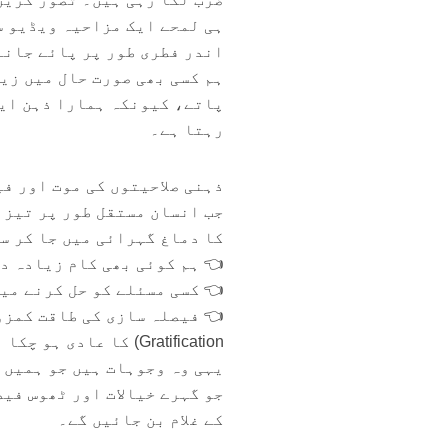
ہی لمحے ایک مزاحیہ ویڈیو س
اندر فطری طور پر پائے جانے
ہم کسی بھی صورت حال میں زی
پاتے، کیونکہ ہمارا ذہن ایک
رہتا ہے۔
ذہنی صلاحیتوں کی موت اور ف
جب انسان مستقل طور پر تیز 
کا دماغ گہرائی میں جا کر سو
👈 ہم کوئی بھی کام زیادہ د
👈 کسی مسئلے کو حل کرنے می
Gratification) کا عادی ہو چکا ہوتا ہے۔
یہی وہ وجوہات ہیں جو ہمیں 
جو گہرے خیالات اور ٹھوس فیص
کے غلام بن جائیں گے۔