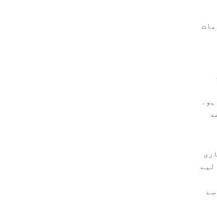
مات
د
اری
لیے
سے