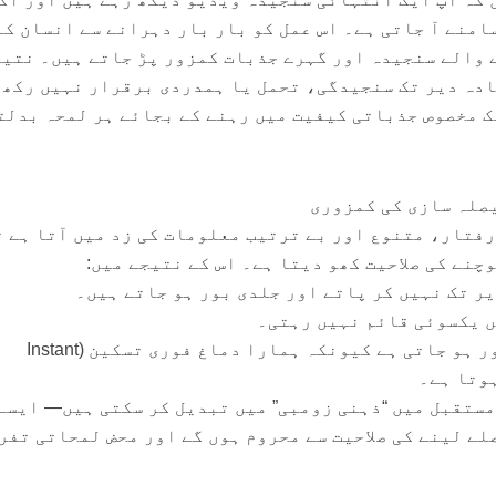
امنے آ جاتی ہے۔ اس عمل کو بار بار دہرانے سے انسان کے
 والے سنجیدہ اور گہرے جذبات کمزور پڑ جاتے ہیں۔ نتیج
ادہ دیر تک سنجیدگی، تحمل یا ہمدردی برقرار نہیں رکھ
 مخصوص جذباتی کیفیت میں رہنے کے بجائے ہر لمحہ بدلت
یصلہ سازی کی کمزوری
رفتار، متنوع اور بے ترتیب معلومات کی زد میں آتا ہے ت
چنے کی صلاحیت کھو دیتا ہے۔ اس کے نتیجے میں:
یر تک نہیں کر پاتے اور جلدی بور ہو جاتے ہیں۔
ں یکسوئی قائم نہیں رہتی۔
👈 فیصلہ سازی کی طاقت کمزور ہو جاتی ہے کیونکہ ہمارا دماغ فوری تسکین (Instant
مستقبل میں “ذہنی زومبی” میں تبدیل کر سکتی ہیں— ایسے
لے لینے کی صلاحیت سے محروم ہوں گے اور محض لمحاتی تفر