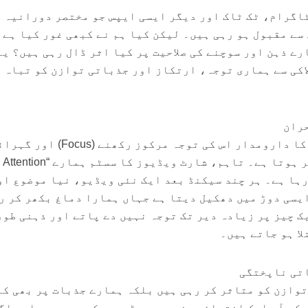
اگرام، ٹک ٹاک اور دیگر ایسی ایپس جو مختصر دورانیہ 
سے مقبول ہو رہی ہیں۔ لیکن کیا ہم نے کبھی غور کیا ہے 
ے ذہن اور سوچنے کی صلاحیت پر کیا اثر ڈال رہی ہیں؟ یہ
اکی سے ہماری توجہ، ارتکاز اور جذباتی توازن کو تباہ 
حران
انسانی ذہانت اور کامیابی کا دارومدار اس کی توجہ مرکوز رکھنے (Focus) 
میں جا کر سوچنے کی صلاحیت پر ہوتا ہے۔ تاہم، شارٹ ویڈیوز کا سسٹم ہمارے “Attention
چا رہا ہے۔ ہر چند سیکنڈ بعد ایک نئی ویڈیو، نیا موضوع او
یسی دوڑ میں دھکیل دیتا ہے جہاں ہمارا دماغ بکھر کر ر
ک چیز پر زیادہ دیر تک توجہ نہیں دے پاتے اور ذہنی طور
ا ہو جاتے ہیں۔
اتی ناپختگی
توازن کو متاثر کر رہی ہیں بلکہ ہمارے جذبات پر بھی ک
 کہ آپ ایک انتہائی سنجیدہ ویڈیو دیکھ رہے ہیں اور اگ