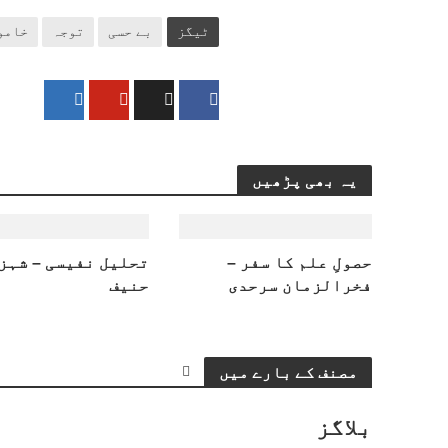
ٹیگز
بے حسی
توجہ
خامو
یہ بھی پڑھیں
حصولِ علم کا سفر –
تحلیل نفیسی – شہز
فخرالزمان سرحدی
حنیف
مصنف کے بارے میں
بلاگز