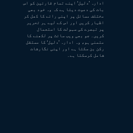
ادارہ ’دلیل‘ اپنے تمام قارئین کو اس
بات کی دعوت دیتا ہے کہ وہ خود بھی
مختلف مسائل پر اپنی رائے کا کھل کر
اظہار کریں اور اس کے لیے ہر تحریر
پر تبصرے کی سہولت کا استعمال
کریں۔ جو بھی ویب سائٹ پر لکھنے کا
متمنی ہو، وہ ادارہ ’دلیل‘ کا مستقل
رکن بن سکتا ہے اور اپنی نگارشات
شامل کرسکتا ہے۔