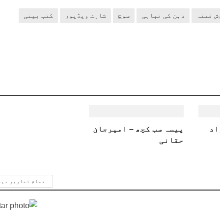
ش فتنہ
ذہن کی تباہی
سوچ
شارٹ ویڈیوز
کتب بینی
اد
پیسہ سب کچھ – امیرجان
حقانی
تمام تحاریر دی