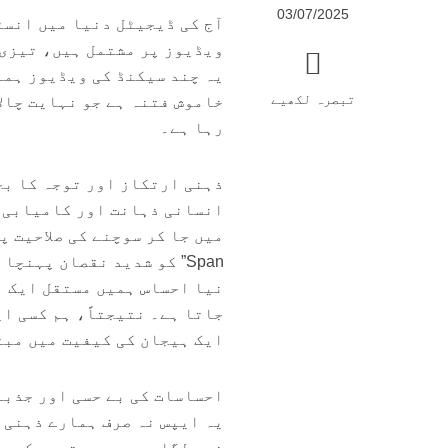
03/07/2025
آج کی ڈیجیٹل دنیا میں انسٹ
ویڈیوز پر مشتمل ہیں، تیزی 
یہ چند سیکنڈ کی ویڈیوز ہمار
تبصرہ لکھیے
خاموش فتنہ ہے جو نہایت چال
رہا ہے۔
ذہنی ارتکاز اور توجہ کا ب
Span” کو شدید نقصان پہن
نیا احساس ہمیں مستقل ایک ا
جاتا ہے۔ نتیجتاً، ہم کسی ای
ایک ہیجان کی کیفیت میں مبتل
احساسات کی بے حسی اور جذب
یہ ایپس نہ صرف ہمارے ذہنی 
ضرب لگا رہی ہیں۔ تصور کریں