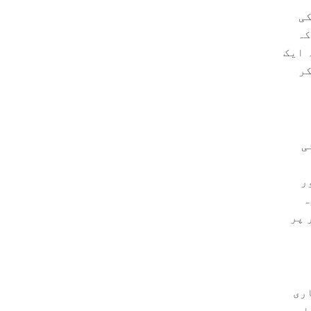
کی
کہ
 ایک
کر
اور گہرائی
ر
ہ
 پر
اری
لے