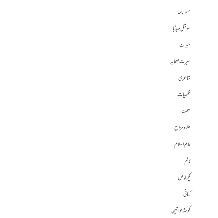
سفرنامہ
سوشل میڈیا
سیرت
سیرت صحابہ
شاعری
شخصیات
صحت
طنز و مزاح
عالم اسلام
کالم
کچھ خاص
کہانی
گوشہ خواتین