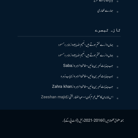
ہدایات برائے تحریر
ہمارے لکھاری
تازہ تبصرے
جہاں دائرے ختم ہوتے ہیں- نعیم اللہ باجوہ
از
طاہرہ مسعود
جہاں دائرے ختم ہوتے ہیں- نعیم اللہ باجوہ
از
طاہرہ مسعود
جب جذبات خبر بن جائیں – فاطمۃالزہرہ
از
Saba
جب جذبات خبر بن جائیں – فاطمۃالزہرہ
از
نایاب زہرہ
جب جذبات خبر بن جائیں – فاطمۃالزہرہ
از
Zahra khan
اس خاندان کا اصل مجرم کون! – عبدالغفار بگٹی
از
Zeeshan majid
جملہ حقوق محفوظ ہیں © 2016-2021 دلیل (ڈاٹ پی کے)۔