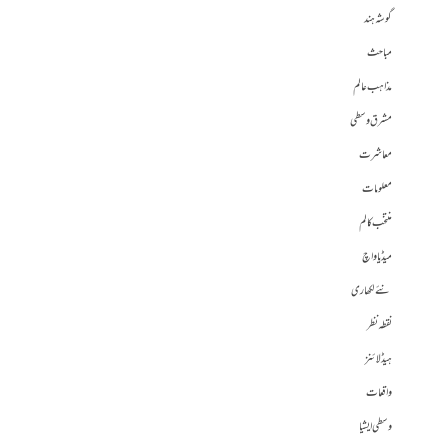
گوشہ ہند
مباحث
مذاہب عالم
مشرق وسطی
معاشرت
معلومات
منتخب کالم
میڈیا واچ
نئے لکھاری
نقطہ نظر
ہیڈلائنز
واقعات
وسطی ایشیا