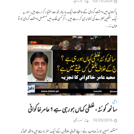
03/13/2025
تبصرہ لکھیے
پاکستان میں دہشت گردی کے واقعات ایک بار پھر شدت اختیار کر رہے ہیں، اور یہ
ایک سنگین خطرے کی نشاندہی کر رہے ہیں۔ اگر کسی ملک میں مسلسل دہشت گردی ہو تو
وہاں نہ...
دلیل
سانحہ کوئٹہ، غلطی کہاں‌ ہو رہی ہے ؟ عامر خاکوانی
10/25/2016
تبصرہ لکھیے
مستنصر حسین تارڑ صاحب نے اپنے شمالی علاقوں کے ایک سفرنامے میں واقعہ لکھا کہ