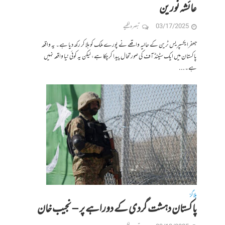
عائشہ نورین
03/17/2025
تبصرہ لکھیے
جعفرایکسپریس ٹرین کے حالیہ واقعے نے پورے ملک کو ہلا کر رکھ دیا ہے۔ یہ واقعہ
پاکستان میں ایک سٹینڈ آف کی صورتحال پیدا کر چکا ہے، لیکن یہ کوئی نیا واقعہ نہیں
ہے۔...
بلاگز
پاکستان دہشت گردی کے دوراہے پر – نجیب خان