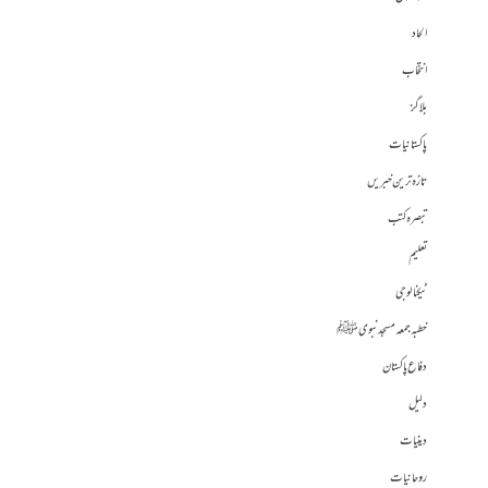
الحاد
انتخاب
بلاگز
پاکستانیات
تازہ ترین خبریں
تبصرہ کتب
تعلیم
ٹیکنالوجی
خطبہ جمعہ مسجد نبوی ﷺ
دفاع پاکستان
دلیل
دینیات
روحانیات