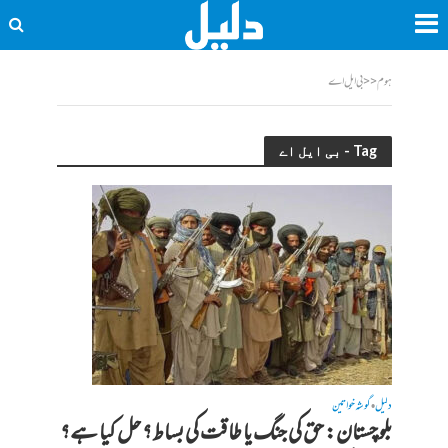
ہوم
<<
بی ایل اے
Tag - بی ایل اے
دلیل
گوشہ خواتین
•
بلوچستان: حق کی جنگ یا طاقت کی بساط؟ حل کیا ہے؟