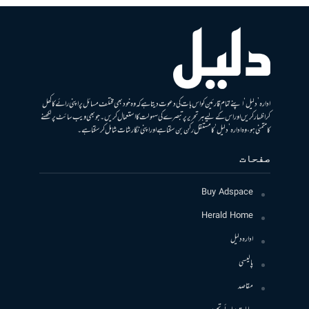
ادارہ ’دلیل‘ اپنے تمام قارئین کو اس بات کی دعوت دیتا ہے کہ وہ خود بھی مختلف مسائل پر اپنی رائے کا کھل
کر اظہار کریں اور اس کے لیے ہر تحریر پر تبصرے کی سہولت کا استعمال کریں۔ جو بھی ویب سائٹ پر لکھنے
کا متمنی ہو، وہ ادارہ ’دلیل‘ کا مستقل رکن بن سکتا ہے اور اپنی نگارشات شامل کرسکتا ہے۔
صفحات
Buy Adspace
Herald Home
ادارہ دلیل
پالیسی
مقاصد