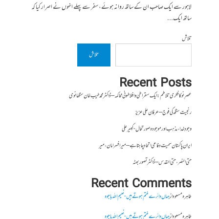
لاہور سے ایک صاحب ان کے ساتھ روانہ ہوئے، سفر سے پہلے انہوں نے اصرار کیا کہ
ساتھ ایک...
تلاش
تلاش
Recent Posts
عصرِ نو کا فکری تلاطم: ایک سقراطی و افلاطونی محاکمہ – ڈاکٹر محمد طیب خان سنگھانوی
رنجیت سنگھ کی فوج – عرفان علی عزیز
وجودِ خدا، مذہب اور موجودہ صورتحال- کبیر علی
ایران پاکستان سمیت دفاعی اتحاد چاہتا ہے – میر افسر امان،میر
حتی النصر ، حتی القدس – ڈاکٹر تصور بھٹہ
Recent Comments
طاہرہ مسعود
از
جہاں دائرے ختم ہوتے ہیں- نعیم اللہ باجوہ
طاہرہ مسعود
از
جہاں دائرے ختم ہوتے ہیں- نعیم اللہ باجوہ