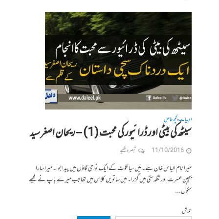
ادبیات
کچھ خاص
•
سیٹھ کی بیٹی اور ڈرائیور کی محبت (1) – ریحان اصغر سید
11/10/2016
تبصرہ لکھیے
میرا نام الیاس خان ہے۔ میں سیالکوٹ کے ایک نواحی گاؤں میں پیدا ہوا۔ میرا سارا
بچپن عسرت اور تنگدستی میں گزرا۔ میں ساتویں کلاس میں تھا جب میرے باپ نے مجھے
سکول...
تلاش