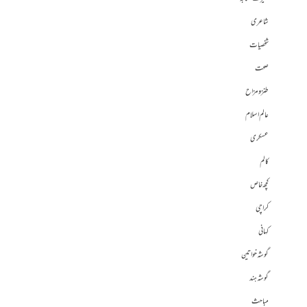
شاعری
شخصیات
صحت
طنز و مزاح
عالم اسلام
عسکری
کالم
کچھ خاص
کراچی
کہانی
گوشہ خواتین
گوشہ ہند
مباحث