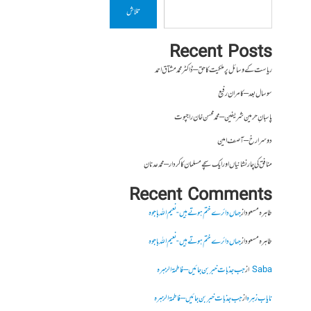
تلاش
Recent Posts
ریاست کے وسائل پر ملکیت کا حق – ڈاکٹر محمد مشتاق احمد
سو سال بعد – کامران رفیع
پاسبانِ حرمین شریفین – محمد محسن خان راجپوت
دوسرا رخ – آصف امین
منافق کی چار نشانیاں اور ایک سچے مسلمان کا کردار – محمد عدنان
Recent Comments
طاہرہ مسعود
از
جہاں دائرے ختم ہوتے ہیں- نعیم اللہ باجوہ
طاہرہ مسعود
از
جہاں دائرے ختم ہوتے ہیں- نعیم اللہ باجوہ
Saba
از
جب جذبات خبر بن جائیں – فاطمۃالزہرہ
نایاب زہرہ
از
جب جذبات خبر بن جائیں – فاطمۃالزہرہ