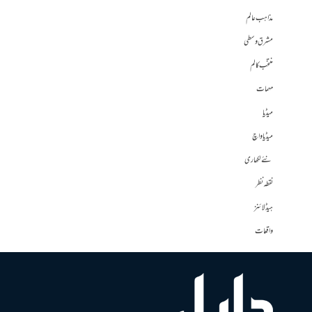
مذاہب عالم
مشرق وسطی
منتخب کالم
مہمات
میڈیا
میڈیا واچ
نئے لکھاری
نقطہ نظر
ہیڈلائنز
واقعات