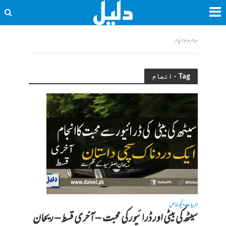
ہوم
<<
انجام
Tag - انجام
ادبیات
کچھ خاص
•
سیٹھ کی بیٹی اور ڈرائیور کی محبت – آخری قسط – ریحان