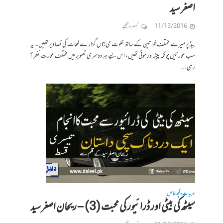
اصغر سید
11/13/2016
تبصرہ لکھیے
بیڈ پر میرے مختلف خواتین کے ساتھ خلوت میcں گزارے لمحات کی تصاویر تھیں۔ یہ
سب عورتیں چونکہ پیشہ ور ہوتی تھیں، اس لیے ہر دوسری تصویر میں مختلف عورت نظر آ
رہی...
ادبیات
کچھ خاص
•
سیٹھ کی بیٹی اور ڈرائیور کی محبت (3) – ریحان اصغر سید