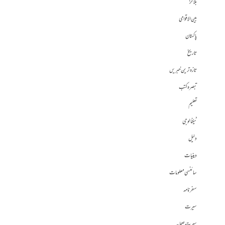
بلاگز
بین الاقوامی
پاکستان
تاریخ
تازہ ترین خبریں
تبصرہ کتب
تعلیم
ٹیکنالوجی
دلیل
دینیات
سائنسی معلومات
سفرنامہ
سیرت
سیرت صحابہ