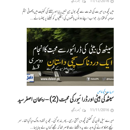
11/12/2016
تبصرہ لکھیے
میں کچھ دیر حیرت کی شدت سے کچھ بول ہی نہیں پایا اور سکتے کی کیفیت میں چھوٹی بیگم
صاحبہ کو تکتا رہا۔ جو اب اپنے دونوں ہاتھوں کی انگلیوں کو گھٹنے پر پھنسائے...
ادبیات
کچھ خاص
•
سیٹھ کی بیٹی اور ڈرائیور کی محبت (2) – ریحان اصغر سید
11/11/2016
تبصرہ لکھیے
میرے سیل فون کی گھنٹی کچھ دیر بجتی رہی۔ پھر بند ہو گئی۔ مجھ پر تشدد روک دیا گیا تھا۔ سر
نیچے جھکا ہونے کی وجہ سے یہ دیکھنے سے قاصر تھا کہ مجھے کہاں لے جایا جا...