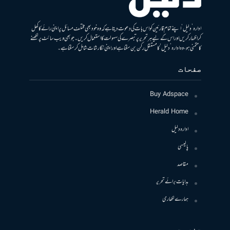
ادارہ ’دلیل‘ اپنے تمام قارئین کو اس بات کی دعوت دیتا ہے کہ وہ خود بھی مختلف مسائل پر اپنی رائے کا کھل
کر اظہار کریں اور اس کے لیے ہر تحریر پر تبصرے کی سہولت کا استعمال کریں۔ جو بھی ویب سائٹ پر لکھنے
کا متمنی ہو، وہ ادارہ ’دلیل‘ کا مستقل رکن بن سکتا ہے اور اپنی نگارشات شامل کرسکتا ہے۔
صفحات
Buy Adspace
Herald Home
ادارہ دلیل
پالیسی
مقاصد
ہدایات برائے تحریر
ہمارے لکھاری