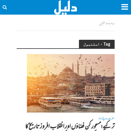
ہوم
<<
استنبول
Tag - استنبول
سفرنامہ
ہیڈلائنز
•
ترکیے؛مسحور کن فضاؤں اور انقلاب افروز تاریخ کا