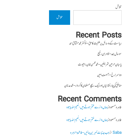
تلاش
تلاش
Recent Posts
ریاست کے وسائل پر ملکیت کا حق – ڈاکٹر محمد مشتاق احمد
سو سال بعد – کامران رفیع
پاسبانِ حرمین شریفین – محمد محسن خان راجپوت
دوسرا رخ – آصف امین
منافق کی چار نشانیاں اور ایک سچے مسلمان کا کردار – محمد عدنان
Recent Comments
طاہرہ مسعود
از
جہاں دائرے ختم ہوتے ہیں- نعیم اللہ باجوہ
طاہرہ مسعود
از
جہاں دائرے ختم ہوتے ہیں- نعیم اللہ باجوہ
Saba
از
جب جذبات خبر بن جائیں – فاطمۃالزہرہ