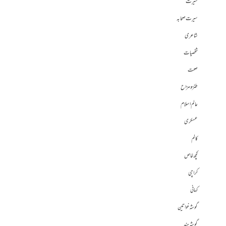
سیرت
سیرت صحابہ
شاعری
شخصیات
صحت
طنز و مزاح
عالم اسلام
عسکری
کالم
کچھ خاص
کراچی
کہانی
گوشہ خواتین
گوشہ ہند