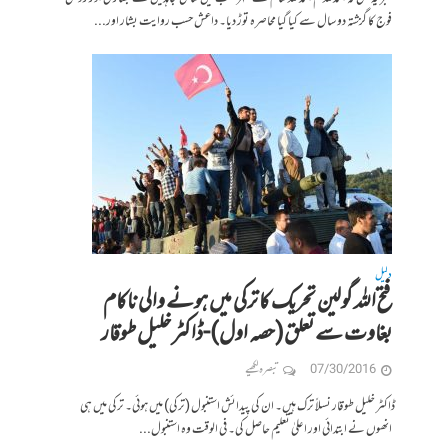
فوج کا گزشتہ دو سال سے کیا گیا محاصرہ توڑ دیا۔ داعش حسب روایت بشار اور...
دلیل
فتح اللہ گولین تحریک کا ترکی میں ہونے والی ناکام
بغاوت سے تعلق(حصہ اول)-ڈاکٹر خلیل طوقار
07/30/2016
تبصرہ لکھیے
ڈاکٹر خلیل طوقار نسلاً ترک ہیں۔ ان کی پیدائش استنبول (ترکی) میں ہوئی۔ ترکی میں ہی
انھوں نے ابتدائی اور اعلیٰ تعلیم حاصل کی۔ فی الوقت وہ استنبول...