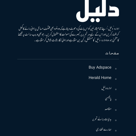
ادارہ ’دلیل‘ اپنے تمام قارئین کو اس بات کی دعوت دیتا ہے کہ وہ خود بھی مختلف مسائل پر اپنی رائے کا کھل
کر اظہار کریں اور اس کے لیے ہر تحریر پر تبصرے کی سہولت کا استعمال کریں۔ جو بھی ویب سائٹ پر لکھنے
کا متمنی ہو، وہ ادارہ ’دلیل‘ کا مستقل رکن بن سکتا ہے اور اپنی نگارشات شامل کرسکتا ہے۔
صفحات
Buy Adspace
Herald Home
ادارہ دلیل
پالیسی
مقاصد
ہدایات برائے تحریر
ہمارے لکھاری