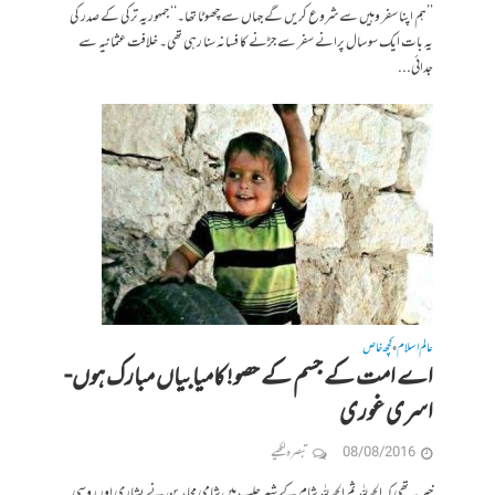
’’ہم اپنا سفر وہیں سے شروع کریں گے جہاں سے چھوٹا تھا۔‘‘ جمہوریہ ترکی کے صدر کی
یہ بات ایک سو سال پرانے سفر سے جڑنے کا فسانہ سنا رہی تھی۔ خلافت عثمانیہ سے
جدائی...
عالم اسلام
کچھ خاص
•
اے امت کے جسم کے حصو! کامیابیاں مبارک ہوں-
اسری غوری
08/08/2016
تبصرہ لکھیے
خبر یہ تھی کہ الحمدللہ ثم الحمد للہ شام کے شہر حلب میں شامی مجاہدین نے بشاری اور روسی