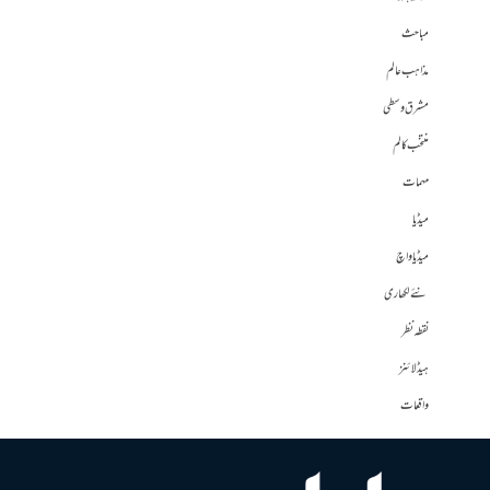
مباحث
مذاہب عالم
مشرق وسطی
منتخب کالم
مہمات
میڈیا
میڈیا واچ
نئے لکھاری
نقطہ نظر
ہیڈلائنز
واقعات