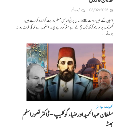
عدنان فاروقی
03/02/2025
تبصرہ لکھیے
اسپین کے تین دوست 500 سال پرانی اندلسی مسلم روایت کو زندہ کر رہے ہیں،
گھوڑوں پر سوار ہو کر مکہ تک حج کے لیے سفر کر رہے ہیں۔ استنبول سے مکہ کی طرف روانہ
ہوئے...
شخصیات
ہیڈلائنز
•
سلطان عبدالحمید اور ضیاء گوکلیپ – ڈاکٹر تصور اسلم
بھٹہ