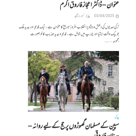
عنوان – ڈاکٹر اعجاز فاروق اکرم
03/04/2025
تبصرہ لکھیے
ترکی صدیوں کی دلکش و دلآویز انقلاب افروز تاریخ کا عنوان ہے۔ ایک قدیم اور جدید ملک
جو بیک وقت ایشیا اور یورپ میں شامل ہے۔ قدیم و جدید تہذیب کا خوبصورت
مجموعہ…...
بلاگز
سپین کے مسلمان گھوڑوں پر حج کےلیے روانہ –