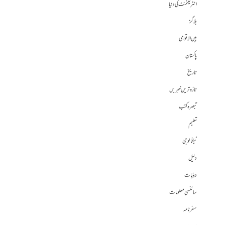
انٹرٹینمنٹ کی دنیا
بلاگز
بین الاقوامی
پاکستان
تاریخ
تازہ ترین خبریں
تبصرہ کتب
تعلیم
ٹیکنالوجی
دلیل
دینیات
سائنسی معلومات
سفرنامہ