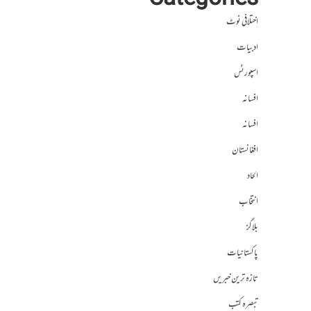
Categories
اختلافی نوٹ
ادبیات
اسپورٹس
افسانہ
افسانہ
افغانستان
الحاد
انتخاب
بلاگز
پاکستانیات
تازہ ترین خبریں
تبصرہ کتب