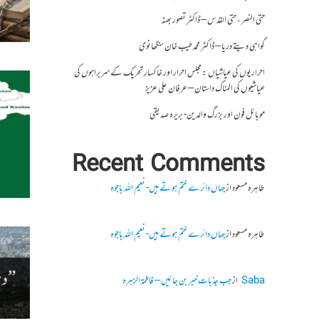
حتی النصر ، حتی القدس – ڈاکٹر تصور بھٹہ
گواہی دیتے دریا – ڈاکٹر محمد طیب خان سنگھانوی
احراریوں کی عیاشیاں : مجلس احرار اور خاکسار تحریک کے سربراہوں کی
عیاشیوں کی المناک داستان – عرفان علی عزیز
موبائل فون اور بزرگ والدین- بریرہ صدیقی
Recent Comments
طاہرہ مسعود
از
جہاں دائرے ختم ہوتے ہیں- نعیم اللہ باجوہ
طاہرہ مسعود
از
جہاں دائرے ختم ہوتے ہیں- نعیم اللہ باجوہ
Saba
از
جب جذبات خبر بن جائیں – فاطمۃالزہرہ