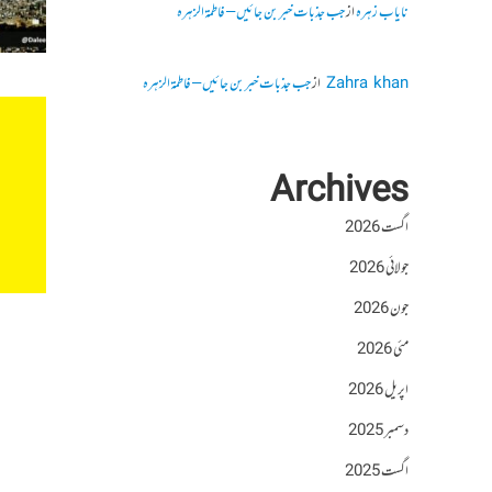
نایاب زہرہ
از
جب جذبات خبر بن جائیں – فاطمۃالزہرہ
Zahra khan
از
جب جذبات خبر بن جائیں – فاطمۃالزہرہ
Archives
اگست 2026
جولائی 2026
جون 2026
مئی 2026
اپریل 2026
دسمبر 2025
اگست 2025