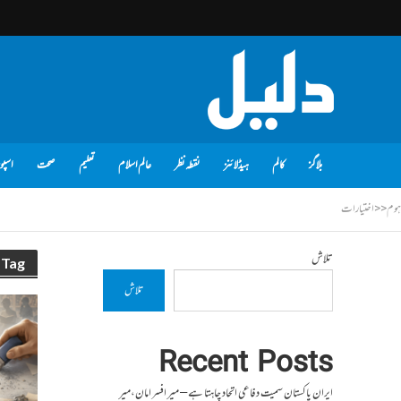
بلاگز
کالم
ہیڈلائنز
نقطہ نظر
عالم اسلام
تعلیم
صحت
اسپو
ہوم
<<
اختیارات
تلاش
Tag - اختیارات
تلاش
Recent Posts
ایران پاکستان سمیت دفاعی اتحاد چاہتا ہے – میر افسر امان،میر