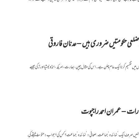
ضلعی حکومتیں ضروری ہیں – عدنان فاروقی
نٹس میں تقسیم کرنا ایک عام چلن ہے۔ اس کی مثال چین، بھارت، امریکہ، انڈونیشیا اور ترکی جیسے
یارات – عمران احمد راجپوت
 نہیں صرف ایک ’نمائندہ‘ جماعت. صحافی: ’نمائندہ‘ جماعت؟ کس کی؟ جواب: متوسط طبقے کی.