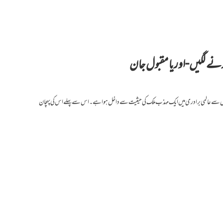
رنے لگیں-اوریا مقبول جان
ائیوں سے عالمی برادری میں ایک مہذب ملک کی حیثیت سے داخل ہوا ہے۔ اس سے پہلے اس کی پہچان