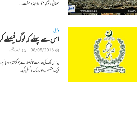
صحافی: تو کیا متوسط طبقہ دہشت...
دلیل
اس سے پہلے کہ لوگ فیصلے ک
08/05/2016
تبصرہ لکھیے
یہ اس ملک کی عدالت کا فیصلہ ہے جو گزشتہ دو دہ
ایک متعصب اور رنگ و نسل کی...