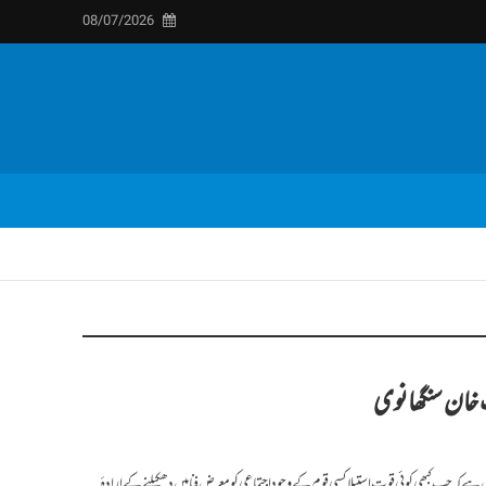
08/07/2026
یب خان سنگھانوی
دل ہے کہ جب کبھی کوئی قوتِ استیلا کسی قوم کے وجودِ اجتماعی کو معرضِ فنا میں دھکیلنے کے ارادۂ