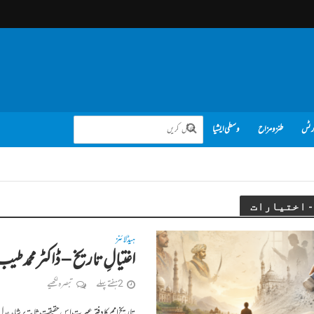
رٹس
طنز و مزاح
وسطی ایشیا
ہیڈلائنز
اغتیالِ تاریخ – ڈاکٹر محمد ط
2 ہفتے پہلے
تبصرہ لکھیے
تاریخِ امم کا دفترِ عبرت اس حقیقتِ ثابتہ پر شاہدِ ع