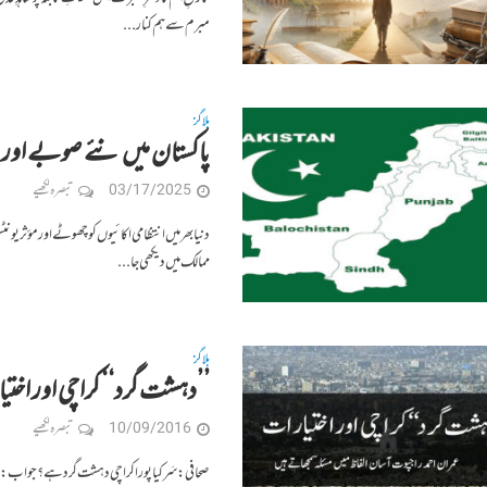
مبرم سے ہم کنار...
بلاگز
پاکستان میں نئے صوبے اور 
03/17/2025
تبصرہ لکھیے
دنیا بھر میں انتظامی اکائیوں کو چھوٹے اور مؤثر یو
ممالک میں دیکھی جا...
بلاگز
’’دہشت گرد‘‘ کراچی اور اخت
10/09/2016
تبصرہ لکھیے
صحافی: سَر کیا پورا کراچی دہشت گرد ہے؟ جواب: