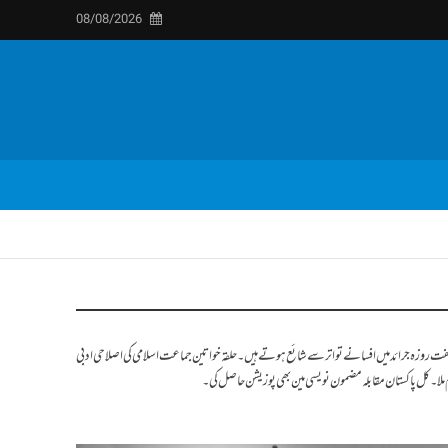
08/08/2026
اہانہ و ہفت روزہ جرائد میں افسانے تواتر سے شائع ہوتے ہیں۔ حلقہ خواتین جماعت اسلامی کی اصلاحی ادبی
 ملا۔ کل پاکستان مقابلہ مضمون نویسی مین بھی پوزیشن حاصل کی۔