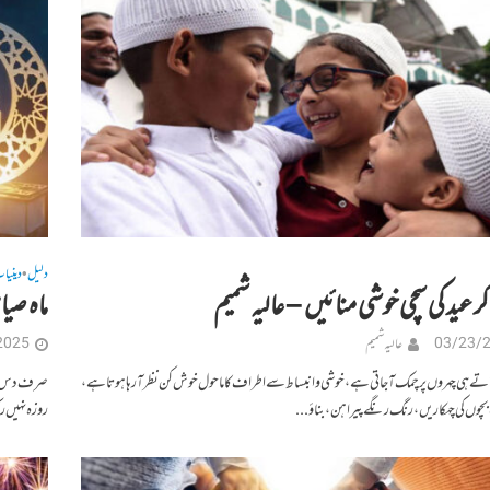
دلیل
دینیا
•
ر عید کی سچی خوشی منائیں – عالیہ شمیم
ماہ صیا
03/23/
عالیہ شمیم
2025
آتے ہی چہروں پر چمک آ جاتی ہے، خوشی و انبساط سے اطراف کا ماحول خوش کن نظر آ رہا ہوتا ہے،
صرف دس منٹ
بچوں کی چہکاریں، رنگ رنگے پیراہن، بناؤ...
روزہ نہیں ر