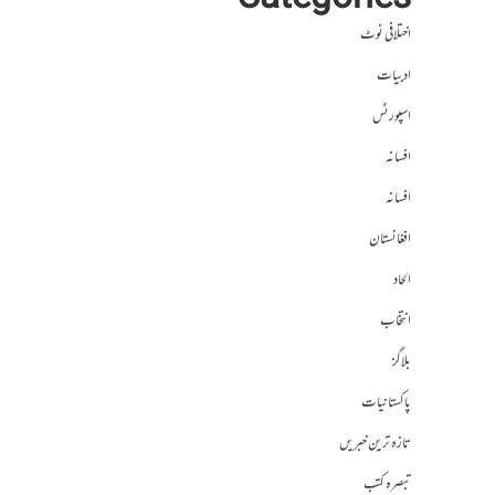
Categories
اختلافی نوٹ
ادبیات
اسپورٹس
افسانہ
افسانہ
افغانستان
الحاد
انتخاب
بلاگز
پاکستانیات
تازہ ترین خبریں
تبصرہ کتب