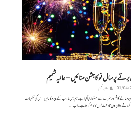
رتے پر سال نو کا جشن منائیں – عالیہ شمیم
01/04/
عالیہ شمیم
شن منانے کا تصور مغرب سے مستعار لیا گیا ہے . ہم جس مذہب کے پیروکار ہیں، اس کی تعلیمات
زرنے والا بردن کاؤنٹ ڈان کا کام کرتا ہے۔اب...