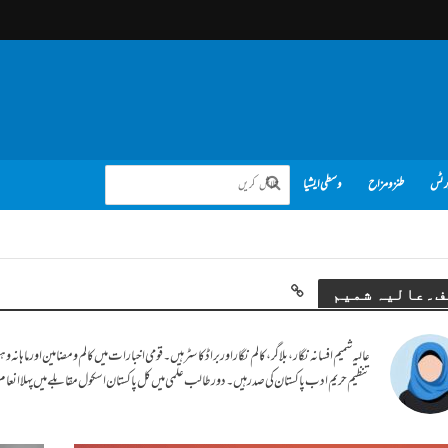
رٹس
طنز و مزاح
وسطی ایشیا
ف۔عالیہ شمیم
عالیہ شمیم افسانہ نگار، بلاگر، کالم نگار اور براڈ کاسٹر ہیں۔ قومی اخبارات میں کالم و مضامین اور م
تنظیم حریم ادب پاکستان کی صدر ہیں۔ دور طالب علمی میں کل پاکستان اسکول مقابلے میں پہلا انعام