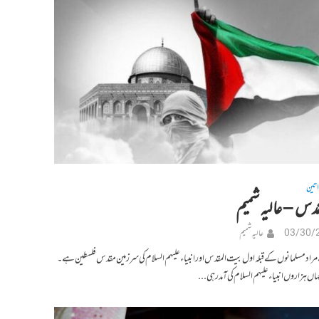
اتین
قدس – عالیہ شمیم
03/30/
عالیہ شمیم
اد مسلمانوں کے قبلہ اول بیت المقدس اور انبیاء علیہم السلام کی سرزمین مقدس فلسطین ہے ۔
اں ہزاروں انبیاء علیہم السلام کی آمد رہی...