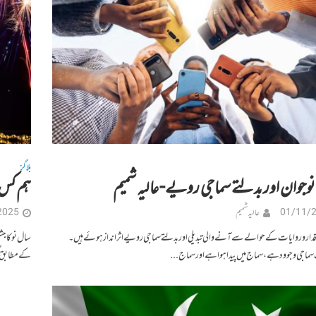
بلاگز
نوجوان اور بدلتے سماجی رویے- عالیہ شمیم
ہم کس ب
01/11/
عالیہ شمیم
2025
قدار و روایات کے حوالے سے آنے والی تبدیلی اور بدلتے سماجی رویے اثر انداز ہوئے ہیں۔
سال نو کا ج
سماجی وجوود ہے، سماج میں پیدا ہوا ہے اور سماج...
کے مطابق گ