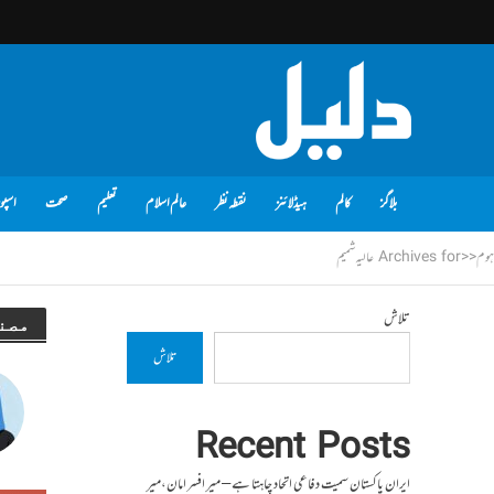
بلاگز
کالم
ہیڈلائنز
نقطہ نظر
عالم اسلام
تعلیم
صحت
اسپو
ہوم
<<
Archives for عالیہ شمیم
تلاش
مصن
تلاش
Recent Posts
ایران پاکستان سمیت دفاعی اتحاد چاہتا ہے – میر افسر امان،میر