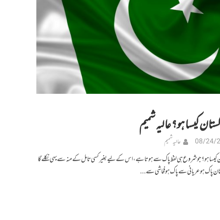
کستان کیسا ہو؟ عالیہ شمیم
08/24/
عالیہ شمیم
ن کیسا ہو؟ جو شروع ہی لفظ پاک سے ہوتا ہے، اس کے لیے بغیر کسی تامل کے منہ سے یہی نکلے گا
ستان پا ک ہو عریانی سے پاک ہو فحاشی سے...