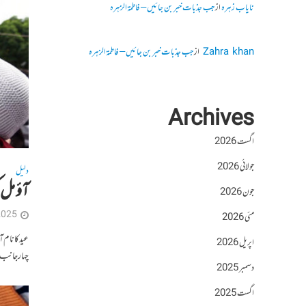
نایاب زہرہ
از
جب جذبات خبر بن جائیں – فاطمۃالزہرہ
Zahra khan
از
جب جذبات خبر بن جائیں – فاطمۃالزہرہ
Archives
اگست 2026
جولائی 2026
دلیل
آؤ مل ک
جون 2026
2025
مئی 2026
عید کا نام 
اپریل 2026
چہار جانب 
دسمبر 2025
اگست 2025