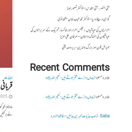
حتی النصر ، حتی القدس – ڈاکٹر تصور بھٹہ
گواہی دیتے دریا – ڈاکٹر محمد طیب خان سنگھانوی
احراریوں کی عیاشیاں : مجلس احرار اور خاکسار تحریک کے سربراہوں کی
عیاشیوں کی المناک داستان – عرفان علی عزیز
موبائل فون اور بزرگ والدین- بریرہ صدیقی
Recent Comments
دینیات
طاہرہ مسعود
از
جہاں دائرے ختم ہوتے ہیں- نعیم اللہ باجوہ
قربانی 
2025
طاہرہ مسعود
از
جہاں دائرے ختم ہوتے ہیں- نعیم اللہ باجوہ
ماہ ذوالحجہ 
نے برکتیں ا
Saba
از
جب جذبات خبر بن جائیں – فاطمۃالزہرہ