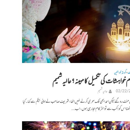
ت
گوشہ خواتین
•
م خواہشات کی تکمیل کا مہینہ؟ عالیہ شمیم
02/22/
عالیہ شمیم
 رہ گئے لیکن احمد ابھی تک سحری کرنے نہیں اٹھا،شریف صاحب نے اپنی بیگم سے کہا۔ کیا
کھنا اس کو! کب سے تو انٹر کام بجا رہی ہوں، اب...