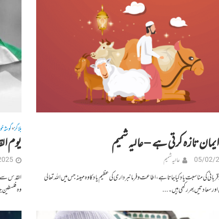
بلاگز
گوشہ خو
•
ایمان تازہ کرتی ہے – عالیہ شمیم
یوم ال
05/02/
عالیہ شمیم
2025
کو قربانی کی مناسبت یاد کیا جاتا ہے ، اطاعت و فرمانبرداری کی عظیم یاد کا وہ مہینہ جس میں اللہ تعالی
القدس سے مر
ور سعادتیں بھر رکھی ہیں۔...
وہ فلسطین جہ