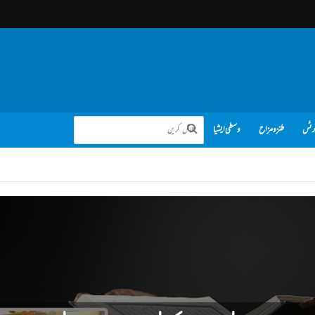
رٹس
طنز و مزاح
وسطی ایشیا