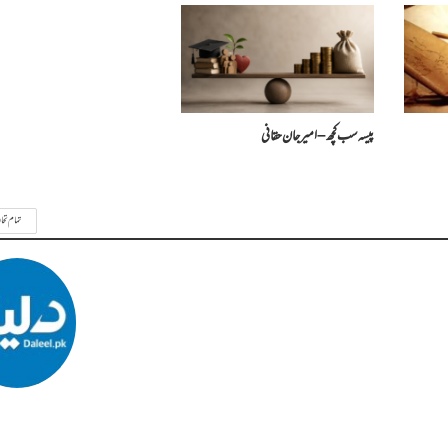
پیسہ سب کچھ – امیرجان حقانی
تمام تحا