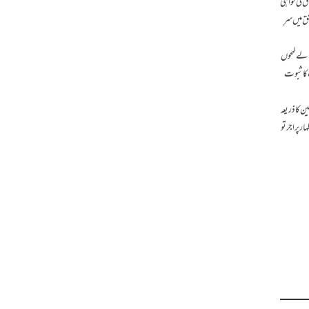
ق کی گواہی
 میں سرِ
الے لمحوں
 کا ثبوت
 کا ذریعہ
پر اجر تو