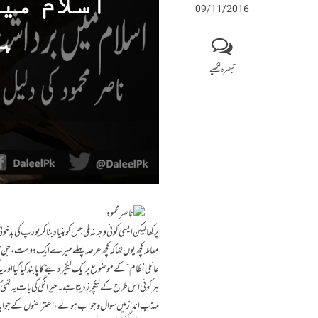
اسلام می
09/11/2016
ہم
تبصرہ لکھیے
پرکھا لیکن ایسی کوئی وجہ نہ ملی جس کو بنیاد بنا کر یورپ کی ب
معاملہ کچھ یوں تھا کہ کچھ عرصہ پہلے میرے ایک دوست، جن ک
عائلی نظام” کے موضوع پر ایک لیکچر دینے کا پابند کیا گیا او
ہر کوئی اس طرح کے لیکچرز دیتا ہے۔ حیرانگی کی بات یہ تھی کہ 
مہذب انداز میں سوال و جواب ہوئے، اعتراضوں کے جوابات پر ک