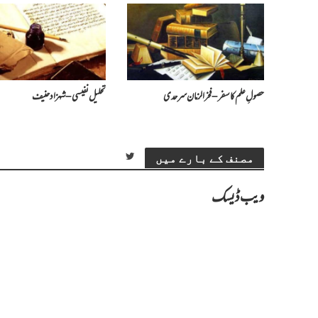
حصولِ علم کا سفر – فخرالزمان سرحدی
تحلیل نفیسی – شہزاد حنیف
مصنف کے بارے میں
ویب ڈیسک