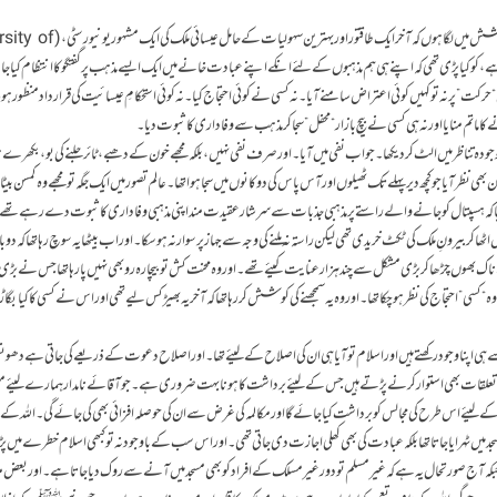
کئی ہفتے بیتنے کے باوجود میں ابھی تک یہ گتھی سلجھانے کی کوشش میں لگا ہوں کہ آخر ایک طاقتور 
میں ہے، کو کیا پڑی تھی کہ اپنے ہی ہم مذہبوں کے لئے انکے اپنے عبادت خانے میں ایک ایسے مذہب پر گفتگو کا انتظام کیا 
“حرکت” پر نہ تو کہیں کوئی اعتراض سامنے آیا۔ نہ کسی نے کوئی احتجاج کیا۔ نہ کوئی استحکامِ عیسائیت کی قرارداد منظور ہو
اتم منایا اور نہ ہی کسی نے بیچ بازار “محفل” سجا کر مذہب سے وفاداری کا ثبوت دیا۔
جودہ تناظر میں الٹ کر دیکھا۔ جواب نفی میں آیا۔ اور صرف نفی نہیں، بلکہ مجھے خون کے دھبے، ٹائر جلنے کی بو، بکھر
ھی نظر آیا جو کچھ دیر پہلے تک ٹھیلوں اور آس پاس کی دوکانوں میں سجا ہوا تھا۔ عالم تصور میں ایک جگہ تو مجھے وہ کمسن بیٹا 
گیا کہ ہسپتال کو جانے والے راستے پر مذہبی جذبات سے سرشار عقیدت مند اپنی مذہبی وفاداری کا ثبوت دے رہے تھے
 کر بیرونِ ملک کی ٹکٹ خریدی تھی لیکن راستہ نہ ملنے کی وجہ سے جہاز پر سوار نہ ہوسکا۔ اور اب بیٹھا یہ سوچ رہا تھا کہ دوب
ک بھوں چڑھا کر بڑی مشکل سے چند ہزار عنایت کیئے تھے۔ اور وہ محنت کش تو بیچارہ رو بھی نہیں پا رہا تھا جس نے بڑ
 “کسی” احتجاج کی نظر ہوچکا تھا۔ اور وہ یہ سمجھنے کی کوشش کر رہا تھا کہ آخر یہ بھیڑ کس لیے تھی اور اس نے کسی کا کیا بگاڑ
ے ہی اپنا وجود رکھتے ہیں اور اسلام تو آیا ہی ان کی اصلاح کے لیئے تھا۔ اور اصلاح دعوت کے ذریعے کی جاتی ہے دھون
لقات بھی استوار کرنے پڑتے ہیں جس کے لیئے برداشت کا ہونا بہت ضروری ہے۔ جو آقائے نامدار ہمارے لیئے 
ہیم کے لیئے اس طرح کی مجالس کو برداشت کیا جائے گا اور مکالمہ کی غرض سے ان کی حوصلہ افزائی بھی کی جائے گی۔ اللہ
میں ٹہرایا جاتا تھا بلکہ عبادت کی بھی کھلی اجازت دی جاتی تھی۔ اور اس سب کے باوجود نہ تو کبھی اسلام خطرے میں پڑا 
آج صورتحال یہ ہے کہ غیر مسلم تو دور غیر مسلک کے افراد کو بھی مسجد میں آنے سے روک دیا جاتا ہے۔ اور بعض م