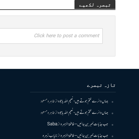
تبصرہ لکھیے
Click here to post a comment
تازہ تبصرے
جہاں دائرے ختم ہوتے ہیں- نعیم اللہ باجوہ
از
طاہرہ مسعود
جہاں دائرے ختم ہوتے ہیں- نعیم اللہ باجوہ
از
طاہرہ مسعود
جب جذبات خبر بن جائیں – فاطمۃالزہرہ
از
Saba
جب جذبات خبر بن جائیں – فاطمۃالزہرہ
از
نایاب زہرہ