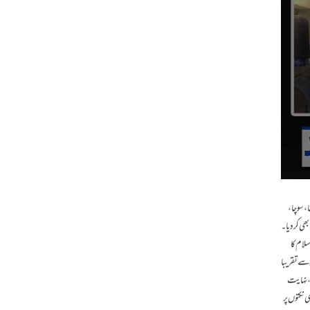
، سوچا،
بھی کر دیا۔
لام کا
 سے تقریبا
ی، نہایت
 نکتوں پر