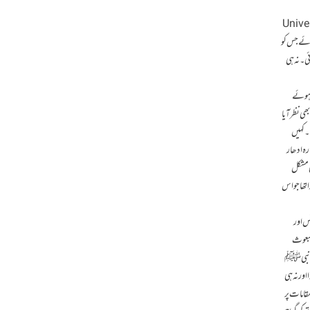
اور بہترین سہولیات کے حامل عیسائی ملک کی ایک مشہور یونیورسٹی،(University of
جائے جس کو
ئی۔ نہ ہی
ے ہوئے
بھی نظر آیا
۔ کہیں
ارہ ادھار
ی مشکل
ا تھا جو اس
س اور
مبعوث
 کے نبی ﷺ
اور نہ ہی
قامات پر