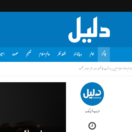
بلاگز
کالم
ہیڈلائنز
نقطہ نظر
عالم اسلام
تعلیم
صحت
اسپو
ہوم
<<
اسلام میں برداشت کا تصور اور ہم - ناصر محمود
ویب ڈیسک