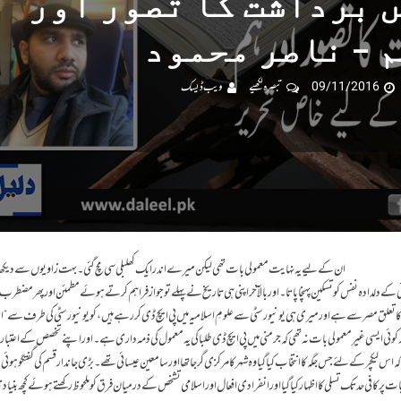
ں برداشت کا تصور اور
 – ناصر محمود
09/11/2016
تبصرہ لکھیے
ویب ڈیسک
ان کے لیے یہ نہایت معمولی بات تھی لیکن میرے اندر ایک کھلبلی سی مچ گئی۔ بہت زاویوں سے دیکھا
دخوئی کے دلدادہ نفس کو تسکین پہنچا پاتا۔ اور بالآخر اپنی ہی تاریخ نے پہلے تو جواز فراہم کرتے ہوئے مطمئن اور پھر مضطرب 
ا تعلق مصر سے ہے اور میری ہی یونیورسٹی سے علومِ اسلامیہ میں پی ایچ ڈی کر رہے ہیں، کو یونیورسٹی کی طرف سے “اس
ر یہ کوئی ایسی غیر معمولی بات نہ تھی کہ جرمنی میں پی ایچ ڈی طلبا کی یہ معمول کی ذمہ داری ہے۔ اور اپنے تخصص کے اعتبار
اس لیکچر کے لئے جس جگہ کا انتخاب کیا گیا وہ شہر کا مرکزی گرجا تھا اور سامعین عیسائی تھے۔ بڑی جاندار قسم کی گفتگو ہوئ
افی حد تک تسلی کا اظہار کیا گیا اور انفرادی افعال اور اسلامی تشخص کے درمیان فرق کو ملحوظ رکھتے ہوئے کچھ بنیادی