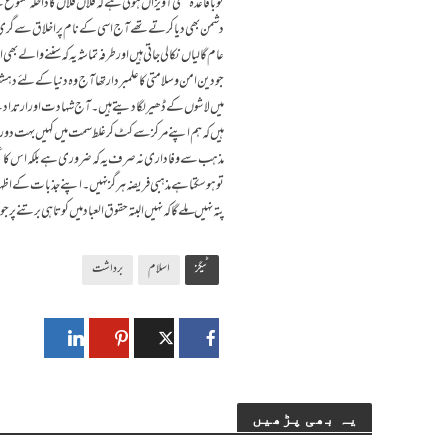
تو باقاعدہ تختی آویزاں ہوتی ہے کہ فلاں فلاں کا داخلہ ممن
دشمن بھی دیا کرتے تھے آج اسی کے نام پر اخلاق سے گری 
عام گالیاں نکالی جاتی ہیں اور طرفہ تماشہ یہ کہ سننے والے بھ
جو دین امن و سلامتی کا علمبردار تھا آج وہ دنیا کے لئے 
میں لاشوں کے ڈھیر لگا دیتے ہیں۔ آج شہادت اور ارتداد ک
ہیں کہ ہم اپنے مرکز سے کٹ کر غلط سمت میں کہیں بہت دور ن
مذہب سے وفاداری نہ صرف یہ کہ ضروری ہے بلکہ اس کا عملی
تو ہو سکتا ہے مذہبی فریضہ ہرگز نہیں۔ اپنے جذبات کے اظہ
پتہ نہیں ملے گا کہ نہیں البتہ حقوق العباد میں کوتاہی برتنے پر
ٹیگز
اسلام
برداشت
یہ بھی پڑھیں