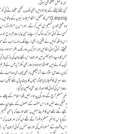
سیر حاصل گفتگو بھی ہوئی۔
Leipzig) جس کا مکمل انتظام عیسائیوں کے ہاتھ 
وہ عملی طور پر تسلیم ہی نہیں کرتے۔ اور اس پر مستزاد کہ اس 
کسی نے کوئی سڑک روک کر اپنے مذہبی جذبات مجروح ہونے کا م
اس واقعہ کو میں نے جتنی بار بھی اپنے ملک اور مذہب کے مو
شیشے، ٹوٹی ہوئی دکانیں اورسڑک پر دور تک بکھرا ہوا وہ سامان ب
جس کا باپ ایمبولینس میں صرف اس لیئے جان کی بازی ہار 
ایک کونے میں سیسکتا ہوا وہ مزدور بھی نظر آیا جس نے قرض اٹھا
کہاں سے مل سکتا ہے؟ کہ پچھلی بار بھی چوہدری صاحب نے نا
سے سبزی کا ٹھیلا بنایا تھا کہ بچوں کا پیٹ پال سکے لیکن اب وہ
سے اس کی کمائی کا واحد ذریعہ بھی چھین لیا گیا۔
غیر مسلم آج کے دور کی پیداوار نہیں بلکہ اسلام کے پہلے س
دھمکی سے نہیں اور اس مقصد کے حصول کے لیے ان سے تع
کیئے گئے تھے ان کا طریقہ ہمیں یہ سیکھاتا ہے کہ باہمی تف
کے پاس جو غیر مسلم وفود آتے تھے ان کو نہ صرف یہ کہ مسجد 
اس وقت کے مسلمانوں کی عزت نفس پر کوئی حرف آیا۔ جبکہ 