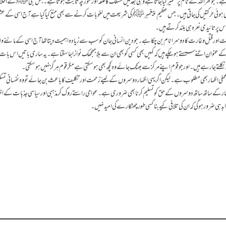
وع ہے۔ جو گھر اللہ کے نام پر تعمیر کیا جاتا ہے وہی بعد میں مسلک کا قلعہ اور مورچہ ثابت ہوتا ہے۔ جس نبی ﷺ کے اخلا
ہوئی حرکتیں کی جاتی ہیں۔ جس عظیم پیغمبر ﷺ کی شریعت میں لغو بات کرنے سے بھی منع کیا گیا ہے آج اسی کے عشق
ی اس پر تائیدی نعرہ ہی بلند کرتے ہیں۔
دہشت اور قتل و غارت کا دوسرا نام بن چکا ہے۔ جو دین انسانی جان کو سب سے زیادہ اہمیت دیتا تھا آج اسی کے ماننے و
ے عنوان اتنے سستے ہو چکے ہیں کہ کہیں بھی کسی کو بھی ان سے بلا جھجھک نوازا جا سکتا ہے۔ یہ ساری باتیں اس بات
کلتے جا رہے ہیں۔ اور جو قوم اپنے مرکز سے بھٹک جائے وہ کچھ بھی ہو سکتی ہے مگر قوم ہرگز نہیں ہو سکتی۔
 اظہار بھی مطلوب ہے۔ لیکن اگر یہی اظہار دوسروں کے لیئے زحمت اور تکلیف کا باعث بن جائے تو وہ نفسانی تسکین
ار کے ساتھ ساتھ دوسروں کے حق کو تسلیم کرنا بھی ضروری ہے۔ عوامی راستے روک کر مذہبی اور سیاسی جذبات کے اظہار 
 جوابدہی ضرور ہو گی کہ ان کی تلافی کیے بنا کسی طور چھٹکارے کی امید نہیں۔