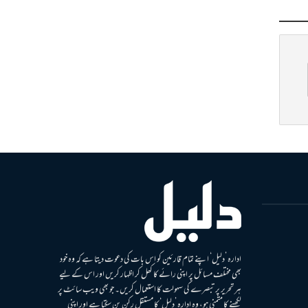
ادارہ ’دلیل‘ اپنے تمام قارئین کو اس بات کی دعوت دیتا ہے کہ وہ خود
بھی مختلف مسائل پر اپنی رائے کا کھل کر اظہار کریں اور اس کے لیے
ہر تحریر پر تبصرے کی سہولت کا استعمال کریں۔ جو بھی ویب سائٹ پر
لکھنے کا متمنی ہو، وہ ادارہ ’دلیل‘ کا مستقل رکن بن سکتا ہے اور اپنی