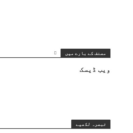
مصنف کے بارے میں
ویب ڈیسک
تبصرہ لکھیے