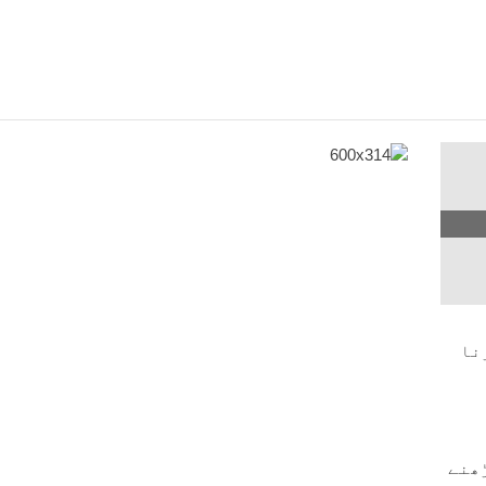
نا
ساء: 136. قرآن کو پڑھنے