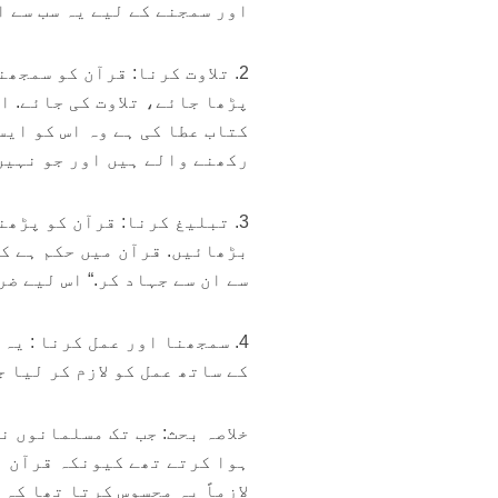
اور سمجنے کے لیے یہ سب سے اہ
2. تلاوت کرنا: قرآن کو سمج
پڑھا جائے، تلاوت کی جائے. ا
کتاب عطا کی ہے وہ اس کو ایس
رکھنے والے ہیں اور جو نہیں م
3. تبلیغ کرنا: قرآن کو پڑھن
بڑھائیں. قرآن میں حکم ہے کہ
سے ان سے جہاد کر.“ اس لیے ض
4. سمجھنا اور عمل کرنا : یہ
کے ساتھ عمل کو لازم کر لیا ج
خلاصہ بحث: جب تک مسلمانوں 
ہوا کرتے تھے کیونکہ قرآن ان
لازماً یہ محسوس کرتا تھا کہ