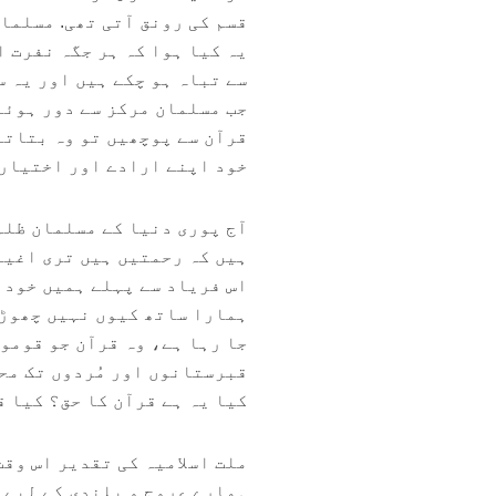
قسم کی رونق آتی تھی. مسلما
یہ کیا ہوا کہ ہر جگہ نفرت ا
سے تباہ ہو چکے ہیں اور یہ س
جب مسلمان مرکز سے دور ہوئے 
قرآن سے پوچھیں تو وہ بتاتا 
خود اپنے ارادے اور اختیار س
آج پوری دنیا کے مسلمان ظلم
ہیں کہ رحمتیں ہیں تری اغیا
اس فریاد سے پہلے ہمیں خود 
ہمارا ساتھ کیوں نہیں چھوڑ 
جا رہا ہے، وہ قرآن جو قوموں
قبرستانوں اور مُردوں تک محد
کیا یہ ہے قرآن کا حق؟ کیا ق
ملت اسلامیہ کی تقدیر اس وقت
ہمارے عروج و بلندی کے لیے 