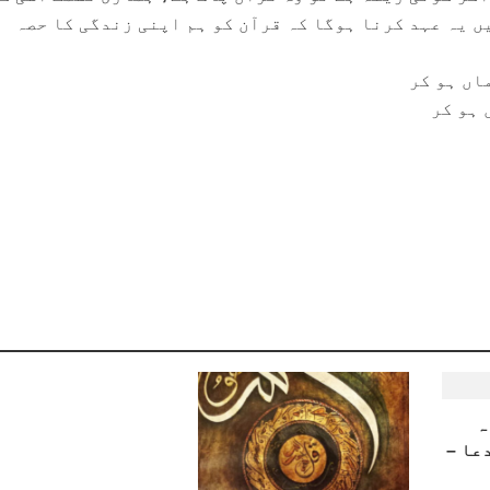
ں یہ عہد کرنا ہوگا کہ قرآن کو ہم اپنی زندگی کا حصہ
اں ہو کر
 ہو کر
ہ
عا –