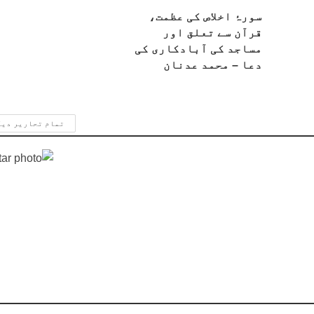
سورۂ اخلاص کی عظمت،
قرآن سے تعلق اور
مساجد کی آبادکاری کی
دعا – محمد عدنان
تمام تحاریر دی