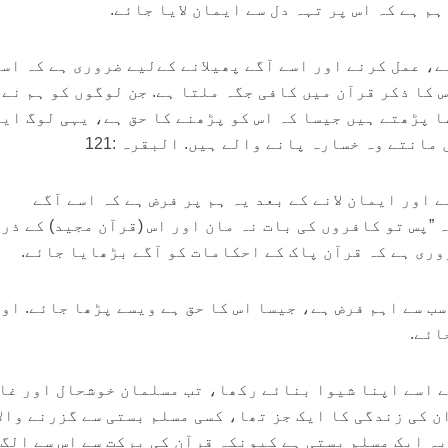
م ہے کہ اس پر تہہ دل سے ایمان لایا جائے.
ھنے، عمل کرنے اور اسے آگے پھیلانے کےلیے ضروری ہے کہ اس
س کا ذکر قرآن میں کافی جگہ ملتا ہے. جن لوگوں کو ہم نے 
ا پڑھتے ہیں جیسا کہ اس کو پڑھنے کا حق ہے، یہی لوگ ای
انتے وہ خسارہ پانے والے ہیں. البقرہ :121
ے اور ایمان لانے کے بعد یہ ہم پر فرض ہے کہ اسے آگے
 ”پس تو کافروں کی بات نہ مان اور اس (قرآن مجید) کے ذر
روری ہے کہ قرآن پاک کے احکامات کو آگے بڑھایا جائے.
 سب سے اہم فرض ہے، جیسا اس کا حق ہے ویسے پڑھا جائے. او
ائے.
نے اسے اپنا شیوا بنائے رکھا، تب مسلمان خوشحال اور غا
 کی زندگی کا ایک جز تھا، کسی مسلم بستی سے گزرنے والا
 یہ ایک مسلم بستی ہے کیونکہ قرآن کی برکت سے اس سے الگ 