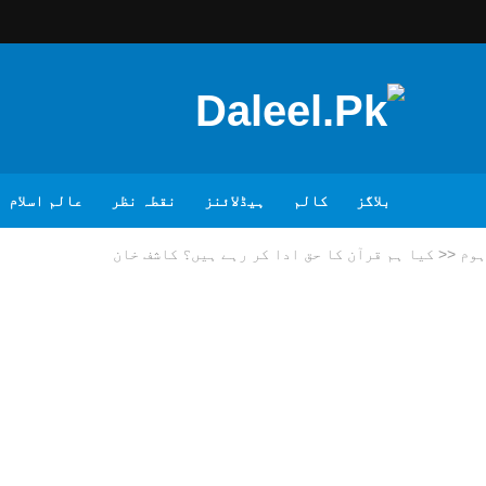
بلاگز
کالم
ہیڈلائنز
نقطہ نظر
عالم اسلام
ہوم
<<
کیا ہم قرآن کا حق ادا کر رہے ہیں؟ کاشف خان