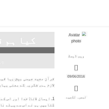
کیا ہم ق
ہ
ویب ڈیسک
6
09/06/2016
قرآن مجید جیسی بیش بہا قیمت
لازم ہے، شکریہ کے معنی یہاں
تبصرہ لکھیے
1. ایمان لانا: خدا اور اس ک