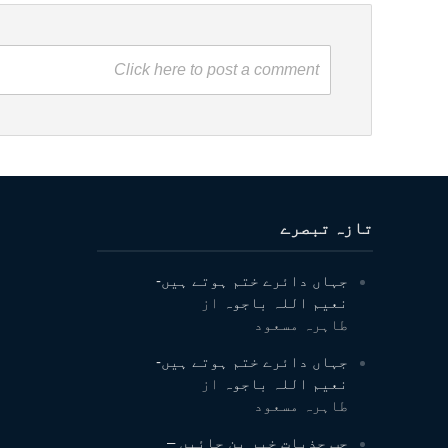
Click here to post a comment
تازہ تبصرے
جہاں دائرے ختم ہوتے ہیں-
نعیم اللہ باجوہ
از
طاہرہ مسعود
جہاں دائرے ختم ہوتے ہیں-
نعیم اللہ باجوہ
از
طاہرہ مسعود
جب جذبات خبر بن جائیں –