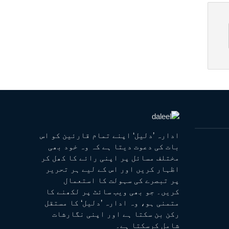
ادارہ ’دلیل‘ اپنے تمام قارئین کو اس
بات کی دعوت دیتا ہے کہ وہ خود بھی
مختلف مسائل پر اپنی رائے کا کھل کر
اظہار کریں اور اس کے لیے ہر تحریر
پر تبصرے کی سہولت کا استعمال
کریں۔ جو بھی ویب سائٹ پر لکھنے کا
متمنی ہو، وہ ادارہ ’دلیل‘ کا مستقل
رکن بن سکتا ہے اور اپنی نگارشات
شامل کرسکتا ہے۔