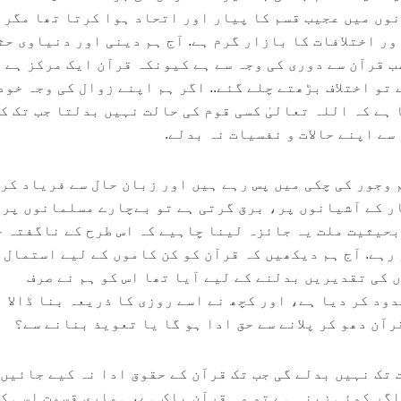
نوں میں عجیب قسم کا پیار اور اتحاد ہوا کرتا تھا مگر 
ور اختلافات کا بازار گرم ہے. آج ہم دینی اور دنیاوی حث
ب قرآن سے دوری کی وجہ سے ہے کیونکہ قرآن ایک مرکز ہے 
تو اختلاف بڑھتے چلے گئے.. اگر ہم اپنے زوال کی وجہ خود
ہے کہ اللہ تعالیٰ کسی قوم کی حالت نہیں بدلتا جب تک ک
ے اپنے حالات و نفسیات نہ بدلے.
 وجور کی چکی میں پس رہے ہیں اور زبان حال سے فریاد کر 
ر کے آشیانوں پر، برق گرتی ہے تو بےچارے مسلمانوں پر،
بحیثیت ملت یہ جائزہ لینا چاہیے کہ اس طرح کے ناگفتہ ح
رہے. آج ہم دیکھیں کہ قرآن کو کن کاموں کے لیے استمال 
 کی تقدیریں بدلنے کے لیے آیا تھا اس کو ہم نے صرف
ود کر دیا ہے، اور کچھ نے اسے روزی کا ذریعہ بنا ڈالا ہ
رآن دھو کر پلانے سے حق ادا ہو گا یا تعویذ بنانے سے؟
 تک نہیں بدلے گی جب تک قرآن کے حقوق ادا نہ کیے جائیں 
اگر کوئی زینہ ہے تو وہ قرآن پاک ہے، ہماری قسمت اسی ک