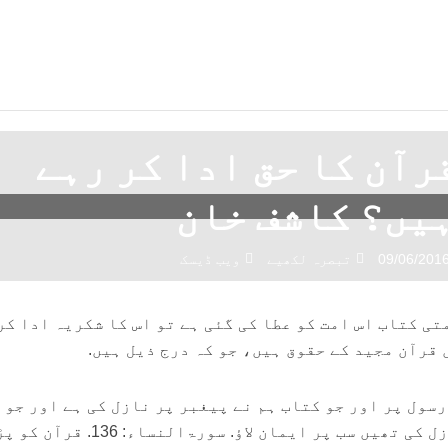
رآن کا حق ادا کر رہے
یں؟ کاشف خان
09/06/201
تبصرہ لکھیے
ویب ڈیسک
ی کتاب اس امت کو عطا کی گئی ہے تو اس کا شکریہ ادا کر
 قرآن مجید کے حقوق ہیں، جو کہ درج ذیل ہیں.
ے رسول پر اور جو کتاب ہم نے پیغبر پر نازل کی ہے اور جو
کتابیں ہم نے اس سے پہلے نازل کی تھیں سب پر ایمان لاؤ. سورۃالن