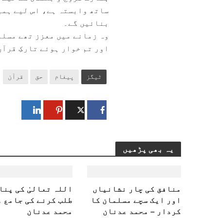
ساتھ وابستہ ہے، اس لیے ہمی
بنائیں گے۔
وہ زمانے میں معزز تھے مسلم
اور تم خوار ہوئے تارکِ قرآں
ٹیگز
پیغام
حق
قرآن
یہ بھی پڑھیں
منافق کی چار نشانیاں
اللہ تعالیٰ کی پنا
اور ایک سچے مسلمان کا
طلب کرنے کی جامع د
کردار – محمد عدنان
محمد عدنان