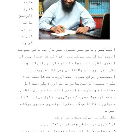
حافظ
شفیق
الرحمٰن
صاحب
وہابی
نہیں،
گو وہ
اتنے غیر وہابی بھی نہیں، بہرحال جس ہائی جمپ سے
انھوں نے کامیابی کی قوس ِ قزح کو جا چھوا ہے، اب
انھیں نظر بد سے بچنے کے لیے غیر وہابیانہ چلے
کشی اور اوراد و وظائف کی بھی اشد ضرورت ہے۔
ایمبیسڈر ہوٹل میں، اعتدال ِصحافت کاتتمۂ شام
مکرم مجیب الرحمن شامی صاحب اور دیگر جید اہل
ِصحافت نے جس طرح سے انھیں اعتماد کے پھول لفظوں
سے لاد اورحرفِ محبت کے موتیوں سے تول دیا ہے تو اب
محبان ِحافظ غالب کے ہمنوا ہونے پر مجبور ہوگئے
ہیں ؎
نظر لگے نہ اس کے دست و بازو کو
لوگ کیوں میرے زخمِ جگر کو دیکھتے ہیں
شامی صاحب کی تائید کوئی معمولی معاملہ نہیں کہ