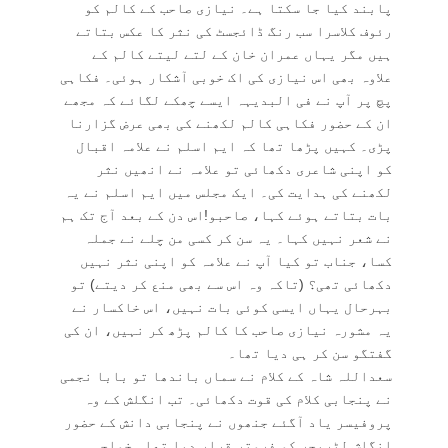
پابند کیا جا سکتا ہے۔ نیازی صاحب کے کالم کو
رئوف کلاسرا سب رنگ ڈائجسٹ کی نثر کا عکس بتاتے
ہیں مگر یہاں عمران خان کے لتے لیتے کالم کے
علاوہ بھی اس نیازی کی اک خوبی آشکار ہوئی۔ فکاہی
پچ پر آپ نے فی البدیہہ ایسے چھکے لگائے کہ مجھے
ان کے حضور فکاہی کالم لکھنے کی بھی عرض گزارنا
پڑی۔ کہیں پڑھا تھا کہ ایم اسلم نے علامہ اقبال
کو اپنی شاعری دکھائی تو علامہ نے انھیں نثر
لکھنے کی ہدایت کی۔ ایک مجلس میں ایم اسلم نے یہ
بات بتاتے ہوئے کہا، صاحبو!اس دن کے بعد آج تک ہم
نے شعر نہیں کہا۔ یہ سن کر کسی من چلے نے جملہ
کسا، جناب تو کیا آپ نے علامہ کو اپنی نثر نہیں
دکھائی تھی؟ (تاکہ وہ اس سے بھی منع کر دیتے) تو
بہرحال یہاں ایسی کوئی بات نہیں، اس خاکسار نے
یہ مشورہ نیازی صاحب کا کالم پڑھ کر نہیں، ان کی
گفتگو سن کر ہی دیا تھا۔
سعداللہ شاہ کے کلام نے سماں باندھا تو بابا نجمی
نے پنجابی کلام کی قوت دکھائی۔ تب انگلش کے وہ
پروفیسر یاد آگئے جنھوں نے پنجابی دانش کے حضور
انگلش لٹریچر کو فروتر قرار دیا تھا۔ خواجہ