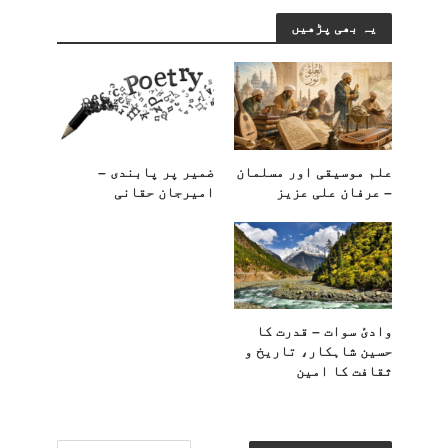
یہ بھی پڑھیں
علم موسیقی اور مسلمان
ضمیر پر پابندی –
– عرفان علی عزیز
امیرجان حقانی
وادیٔ سوات – قدرت کا
حسین شاہکار، تاریخ و
ثقافت کا امین