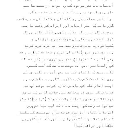
آنجناب صحافت ِموجود کے وہ موجدِ ارجمند سائنس
دان ہیں کہ جنھوں نے کسیلی بات سلیقے سے کہہ
دینے اور صحافت کی ہر کٹھالی و کٹھنائی سے بسلامت
گزرجانے کا ہنر ایجاد اور ایزاد کر دکھایا ہے۔
برجستہ گوئی ہو کہ بذلہ سنجی، نکتہ دانی ہو کہ
کوزہ لفظ میں معنی کی صورت گری و ارزانی و
طغیانی، یہ شخص شخص وحید ہے، یہ فرد فردِ فرید
ہے۔ مجلسوں میں (ماتم کی نہیں، صحافت کی) وہ وقت
بھی آتاہے کہ عزیزانِ مصر ہی نہیں، بازارِ صحافت
کی زلیخائیں بھی اس یوسفِ صحافت کے لیے کیمرہ
نامی سوت کی اٹیاں تھامے محوِ آرزو دیکھی جاتی
ہیں۔ کالمسٹ کلب کی مذکورہ تقریب سے خطاب میں
اپنے آغازِ قلم کی یادیں تازہ کرتے ہوئے آپ نے
فرمایاکہ موجودہ صحافت میں جدید کالم کے موجد
عبدالقادر حسن، نوائے وقت سے جنگ (کرنے؟)گئے تو
تب نوائے وقت کو اپنے محاذ کے لیے نیا توپچی
ڈھونڈنا تھا، اور یوں قرعۂ فال اس قسمت کے سکندر
کے نام نکلا۔ واہ! توگویا یہ البیلا کالم کاریوں
تلاشا اور تراشا گیا!