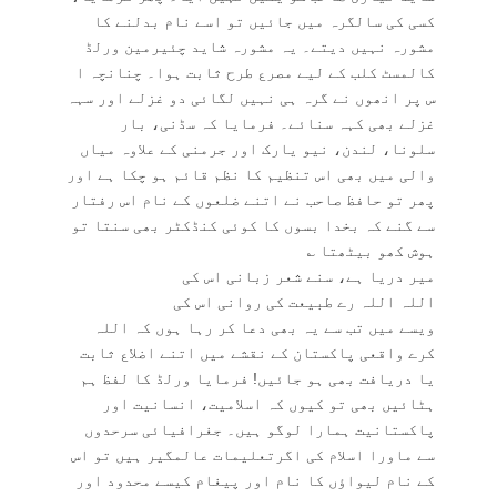
کسی کی سالگرہ میں جائیں تو اسے نام بدلنے کا
مشورہ نہیں دیتے۔ یہ مشورہ شاید چئیرمین ورلڈ
کالمسٹ کلب کے لیے مصرع طرح ثابت ہوا۔ چنانچہ ا
س پر انھوں نے گرہ ہی نہیں لگائی دو غزلے اور سہہ
غزلے بھی کہہ سنائے۔ فرمایا کہ سڈنی، بار
سلونا، لندن، نیو یارک اور جرمنی کے علاوہ میاں
والی میں بھی اس تنظیم کا نظم قائم ہو چکا ہے اور
پھر تو حافظ صاحب نے اتنے ضلعوں کے نام اس رفتار
سے گنے کہ بخدا بسوں کا کوئی کنڈکٹر بھی سنتا تو
ہوش کھو بیٹھتا ؎
میر دریا ہے، سنے شعر زبانی اس کی
اللہ اللہ رے طبیعت کی روانی اس کی
ویسے میں تب سے یہ بھی دعا کر رہا ہوں کہ اللہ
کرے واقعی پاکستان کے نقشے میں اتنے اضلاع ثابت
یا دریافت بھی ہو جائیں! فرمایا ورلڈ کا لفظ ہم
ہٹائیں بھی تو کیوں کہ اسلامیت، انسانیت اور
پاکستانیت ہمارا لوگو ہیں۔ جغرافیائی سرحدوں
سے ماورا اسلام کی اگرتعلیمات عالمگیر ہیں تو اس
کے نام لیواؤں کا نام اور پیغام کیسے محدود اور