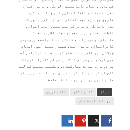
کے علاوہ، جناب حافظ شفیق الرحمٰن ، ناصر اقبال،
سعید کھوکھر، ناصف اعوان، ذبیح اللہ بلگن،
فاروق چوہان، عبدالستار اعوان ، اور لاہور کے
صدر حافظ طارق عزیز کی ٹیم عقیل انجم اعوان،
الطاف احمد، ابن ِ صحرا، سجاد اظہر، معاذ
جانباز، وحید راجہ، ڈاکٹر عبدالباسط، پروفیسر
طاہراقبال، جاہد احمد، شہباز سعید آسی، اسحاق
جیلانی اور قاضی سعد اختر کو بے حد مبارکباد، آخر
میں ایک بار پھر اس خاکسار کو اس کامیاب ایونٹ
پر دوبارہ بے حد مبارکباد، دیکھیے تنظیم کے لیے
کام کم کرنا یا نہ کرنا دہری مبارکباد میں ہرگز
مانع نہیں ہونا چاہیے۔ اللہ حافظ
ٹیگز
کالم نگار
کالم نویس
ورلڈ کالمسٹ کلب