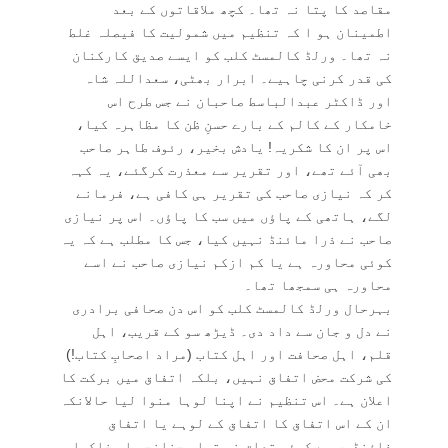
مقاصد کا پتا نہ تھا۔ کچھ ملاقاتوں کے بعد
اطمینان ہو ا کہ تنظیم میں شمولیت کا فیصلہ غلط
نہ تھا۔ ورلڈ کالمسٹ کلب کو ایسے صدیق کارکنان
کی قدر کرنی چاہیے۔ ابرار بھٹی، سعداللہ شاہ
اور ڈاکٹر عبدالباسط صاحبان نے جس طرح اس
خامکار کے کالم کے بارے حسنِ ظن کا مظاہرہ کیا،
اس پر ان کا شکریہ! یادش بخیر، رئوف طاہر صاحب
بھی آئے تھے، اور تقریر سے معذرت کرگئے، یہ کہہ
کر کہ نیازی صاحب کی تقریر ہی کافی ہے، فرمانے
لگے، ہاتھی کے پاؤں میں سب کا پاؤں۔ اس پر نیازی
صاحب نے ذرا مائنڈ نہیں کیا، جس کا مطلب ہے کہ یہ
کوئی محاورہ ہے یا کم ازکم نیازی صاحب نے اسے
محاورہ ہی سمجھا تھا۔
بہرحال ورلڈ کالمسٹ کلب کو اس دن صحافی برادری
نے دل و جان سے داد دی۔ ڈیڑھ سو کے قریب، اہل
قلم، اہل صحافت اور اہل کتاب (مراد اصحابِ کتاب!)
کی شرکت محض اتفاق نہیں، بلکہ اتفاق میں برکت کا
اعلان ہے۔ اس تنظیم نے اپنا لوہا منوا لیا حالانکہ
ان کے اس اتفاق کا اتفاق کے لوہے یا اتفاق
فاؤنڈری سے کوئی تعلق نہ تھا۔ چنانچہ اس خاکسار