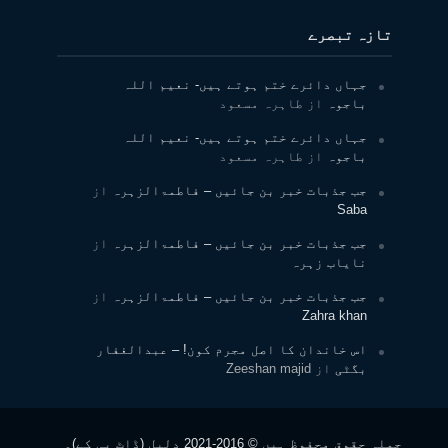
تازہ تبصرے
جہاں دائرے ختم ہوتے ہیں- نعیم اللہ
باجوہ
از
طاہرہ مسعود
جہاں دائرے ختم ہوتے ہیں- نعیم اللہ
باجوہ
از
طاہرہ مسعود
جب جذبات خبر بن جائیں – فاطمۃالزہرہ
از
Saba
جب جذبات خبر بن جائیں – فاطمۃالزہرہ
از
نایاب زہرہ
جب جذبات خبر بن جائیں – فاطمۃالزہرہ
از
Zahra khan
اس خاندان کا اصل مجرم کون! – عبدالغفار
بگٹی
از
Zeeshan majid
جملہ حقوق محفوظ ہیں © 2016-2021 دلیل (ڈاٹ پی کے)۔