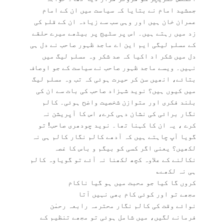
جمشید امام نے بتایا کہ سیاست میں ان کے امام
عمران خان ہیں اور وہی سب سے زیادہ ان کے قلم کی
زد میں رہتے ہیں۔ اس پر سٹیج پر بیٹھے میرے حلقے
کے مسلم لیگی ایم این اے ماجد ظہور صاحب نے دل ہی
دل میں شکر اد اکیا کہ صد شکر وہ مسلم لیگ میں
نہیں۔ ویسے ماجد ظہور صاحب نے سیاست کے جو اوصاف
بتائے، انھیں سن کر حیرت ہوئی کہ تب وہ مسلم لیگ
میں کیوں ہیں؟ نوید شہزاد صاحب کی بات سے ان کی
بلند فکری اور متوازن شخصیت واضح ہوئی۔ کالم
نگار برائی کی نشان دہی کرے، اس کا آپریشن نہ
کرے ، یہ ان کا کہنا تھا۔ نوید چودھری صاحب! تو
گویا آپ چاہتے ہیں کہ آدھے کالم نگار کالم ہی نہ
لکھیں؟ یعنی اگر کسی کو بیگم و باس کا غصہ
نکالنے کے علاوہ کچھ لکھنا نہ آئے تو گویاوہ کالم
ہی نہ لکھے؎
کروں گا کیا جو محبت میں ہو گیا ناکام
مجھے تو اور کوئی کام بھی نہیں آتا
نوائے وقت کی کالم نگار محترمہ رابعہ رحمٰن
فرمانے لگیں، میں شامل ہوئی تو مجھے تنظیم کے