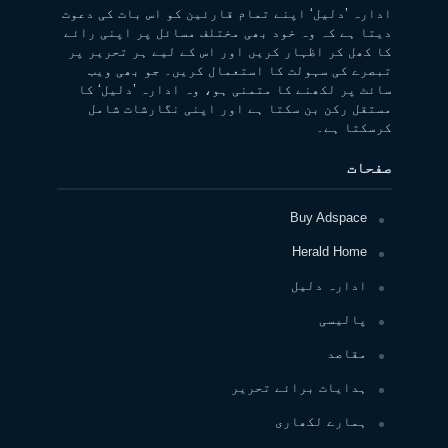
ادارہ ’دلیل‘ اپنے تمام قارئین کو اس بات کی دعوت
دیتا ہے کہ وہ خود بھی مختلف مسائل پر اپنی رائے
کا کھل کر اظہار کریں اور اس کے لیے ہر تحریر پر
تبصرے کی سہولت کا استعمال کریں۔ جو بھی ویب
سائٹ پر لکھنے کا متمنی ہو، وہ ادارہ ’دلیل‘ کا
مستقل رکن بن سکتا ہے اور اپنی نگارشات شامل
کرسکتا ہے۔
صفحات
Buy Adspace
Herald Home
ادارہ دلیل
پالیسی
مقاصد
ہدایات برائے تحریر
ہمارے لکھاری