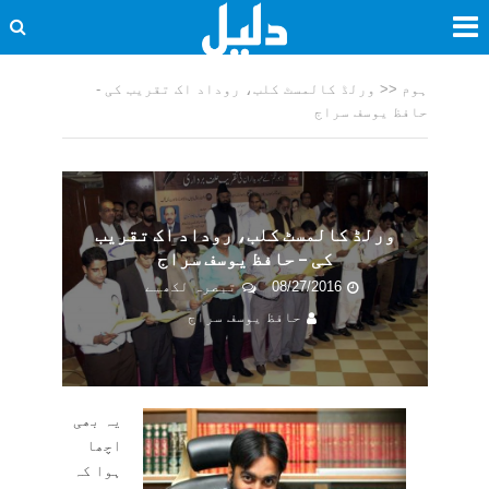
ہوم
<<
ورلڈ کالمسٹ کلب، روداد اک تقریب کی -
حافظ یوسف سراج
ورلڈ کالمسٹ کلب، روداد اک تقریب
کی – حافظ یوسف سراج
08/27/2016
تبصرہ لکھیے
حافظ یوسف سراج
یہ بھی
اچھا
ہوا کہ