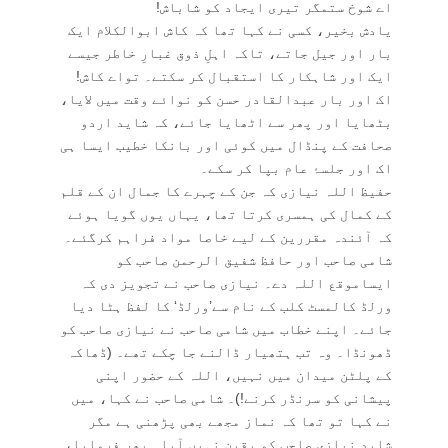
اے شوخ ستمگر تیری ایجاد کو شاباش!
یادش بخیر، کسی نے کہا تھا کہ کاش ابوالکلام ایک
بار اور جیل جاتے، تاکہ اہلِ ذوق غبارِ خاطر جیسے
ایک اور شاہکار کا استقبال کر سکتے۔ تواے کاش!
اک اور بار عبدالقادر حسن کو نوائے وقت میں لایا،
بٹھایا اور پھر سے اٹھایا جائے، کہ شاید اردو
صحافت کے پنڈال میں کوئی اور بانکا خطیب ایسا ہی
اک اور جلسۂ عام بپا کر سکے۔
حفیظ اللہ نیازی کہ جن کے چہرے کا جمال ان کے قلم
کے کمال کی ہمسری کرتا تھا، یہاں یوں گویا ہوئے
کہ آئندہ مقررین کے لیے خاصا مواد فراہم کرگئے۔
شامی صاحب اور حافظ شفیق الرحمن صاحب کو
ایساموقع اللہ دے۔ نیازی صاحب نے تجویز دی کہ
ورلڈ کالمسٹ کلب کے نام سے’ورلڈ‘ کا لفظ ہٹا دیا
جائے۔ اپنے خطاب میں شامی صاحب نے نیازی صاحب کو
ڈھونڈا۔ وہ تب ہتھیار ڈالنے جا چکے تھے۔ (ڈھاکہ
کے پلٹن میدان میں نہیں، اللہ کے حضور اپنی
پیشانی کو سرنڈر کرنے!)۔ شامی صاحب نے کہا، میں
نے کہا تو تھا کہ نماز مجھے بھی پڑھنی ہے مگر
شاید نیازی صاحب کو یقین نہیں آیا۔ پھر فرمایا،