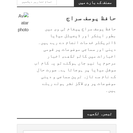
مصنف کے بارے میں
تمام تحاریر دیکھیں
حافظ یوسف سراج
حافظ یوسف سراج پیغام ٹی وی میں
بطور اینکر اور ڈیجیٹل میڈیا
ڈائریکٹر خدمات انجام دے رہے ہیں۔
دینی اور سماجی موضوعات پر قومی
اخبارات میں کالم لکھے، اخبار
مرحوم یا نیم جاں ہوگئے تو یہ کام اب
سوشل میڈیا پر ہوجاتا ہے۔ صورت حال
کے نام سے تازہ ترین سماجی و دینی
موضوعات پر وی لاگز نشر ہوتے رہتے
ہیں۔
تبصرہ لکھیے