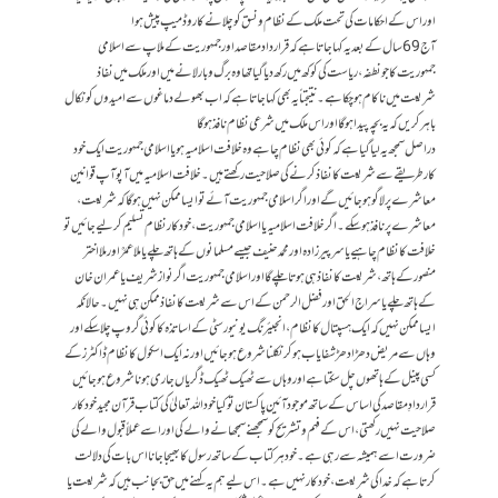
اور اس کے احکامات کی تحت ملک کے نظام و نسق کو چلانے کا روڈ میپ پیش ہوا
آج 69 سال کے بعد یہ کہا جاتا ہے کہ قرارداد مقاصد اور جمہوریت کے ملاپ سے اسلامی
جمہوریت کا جو نطفہ، ریاست کی کوکھ میں رکھ دیا گیا تھا وہ برگ و بار لانے میں اور ملک میں نفاذ
شریعت میں ناکام ہو چکا ہے۔ نتیجتاً یہ بھی کہا جاتا ہے کہ اب بھولے دماغوں سے امیدوں کو نکال
باہر کریں کہ یہ بچہ پیدا ہو گا اور اس ملک میں شرعی نظام نافذ ہو گا
دراصل سمجھ یہ لیا گیا ہے کہ کوئی بھی نظام چاہے وہ خلافت اسلامیہ ہو یا اسلامی جمہوریت ایک خود
کار طریقے سے شریعت کا نفاذ کرنے کی صلاحیت رکھتے ہیں۔ خلافت اسلامیہ میں آپو آپ قوانین
معاشرے پر لاگو ہو جائیں گے اور اگر اسلامی جمہوریت آئے تو ایسا ممکن نہیں ہو گا کہ شریعت،
معاشرے پر نافذ ہو سکے۔ اگر خلافت اسلامیہ یا اسلامی جمہوریت ، خود کار نظام تسلیم کر لیے جائیں تو
خلافت کا نظام چاہیے یاسر پیرزادہ اور محمد حنیف جیسے مسلمانوں کے ہاتھ چلے یا ملا عمرؒ اور ملا اختر
منصور کے ہاتھ، شریعت کا نفاذ ہی ہوتا چلے گا اور اسلامی جمہوریت اگر نواز شریف یا عمران خان
کے ہاتھ چلے یا سراج الحق اور فضل الرحمن کے اس سے شریعت کا نفاذ ممکن ہی نہیں۔ حالانکہ
ایسا ممکن نہیں کہ ایک ہسپتال کا نظام، انجیئرنگ یونیورسٹی کے اساتذہ کا کوئی گروپ چلا سکے اور
وہاں سے مریض دھڑا دھڑ شفا یاب ہو کر نکلنا شروع ہو جائیں اور نہ ایک اسکول کا نظام ڈاکٹرز کے
کسی پینل کے ہاتھوں چل سکتا ہے اور وہاں سے ٹھیک ٹھیک ڈگریاں جاری ہونا شروع ہو جائیں
قرار دادِ مقاصد کی اساس کے ساتھ موجود آئین پاکستان تو کیا خود اللہ تعالیٰ کی کتاب قرآن مجید خود کار
صلاحیت نہیں رکھتی، اس کے فہم و تشریح کو سمجھنے سمجھانے والے کی اور اسے عملاً قبول والے کی
ضرورت اسے ہمیشہ سے رہی ہے۔ خود ہر کتاب کے ساتھ رسول کا بھیجا جانا اس بات کی دلالت
کرتا ہے کہ خدا کی شریعت، خودکار نہیں ہے۔ اس لیے ہم یہ کہنے میں حق بجانب ہیں کہ شریعت یا