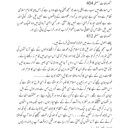
“تصریحات” صفحہ 404
اس معاملے میں سب سے پہلی بات جو سمجھ لینی چاہیے وہ یہ ہے کہ جس چیز کا نام اسلامی
نظام ہے وہ کسی بے ایمان اور بد کردار حکومت کے ہاتھوں سے نہیں چل سکتا۔ کوئی اللہ
سے بے خوف بیورو کریسی اسے نہیں چلا سکتی۔اور کسی ایسی آبادی میں وہ ٹھیک طور پر
نہیں چل سکتا جس کی اخلاقی حالت بالعموم خراب ہو اور خراب کی جاتی رہی ہو۔
“تصریحات” صفحہ 412
پہلے اصول کے بارے میں مولانا مودودیؒ فرماتے ہیں۔
خوب سمجھ لیجیے کہ اللہ جلّ شانہٗ اسلام کی دعوت لے کر اٹھنے والوں کے لیے آزمائشوں کی
بھٹی ضرور گرم کرتا ہے تا کہ کوئی بودا اور خام آدمی اس میدان میں قدم نہ رکھنے پائے۔
اور جو لوگ ایمان کا اقرار کر کے اس راہ پر آ جائیں وہ لازماً اسی بھیر سے گزارے جائیں ،
تاکہ حق و صداقت کے ساتھ ان کا عشق اور دین کی سر بلندی کے لیے ان کا عزم اور
اقامت دین کے لیے ان کا کردار پختہ اور قابلِ اعتماد ہو جائے۔۔۔۔۔۔
خوب جان لیجیے کہ اس سرزمین پر اسلام کا غلبہ اگر ہو سکتا ہے تو اسی طرح ہو سکتا ہے کہ
اس مقصد کے لیے کام کرنے والے اسی بھٹی سے گزریں جس سے دورِ اوّل کے اہل
ایمان گزرے تھے۔ اس کے لیے ناگزیر ہے کہ وہ ہر قربانی دینے، ہر مشقّت اٹھانے،
ہر نقصان بھگتنے اور ہر خطرہ برداشت کرنے کے لیے تیّار ہوں۔ جب تک وہ یہ امتحان
پاس نہ کر لیں گے ان پر ایک دارالسلام کے انتظام کا بوجھ نہیں ڈالا جائے گا۔ کیونکہ وہ
اس بوجھ کو سہار نہ سکیں گے۔۔۔۔اس لیے اس کو اللہ کی رحمت سمجھیے کہ وہ آپ کو پختہ
کرنے کے لیے آزمائشوں کی بھٹی سے گزار رہا ہے اور قبل از وقت آپ پر ذمّہ داریوں