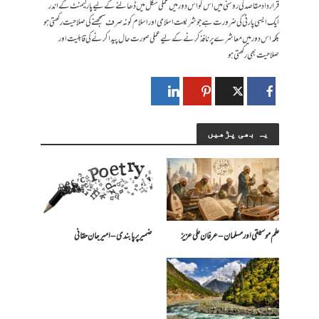
قرار داد مقاصد کی روشنی میں اس کو اس دور میں عملی شکل میں ڈھالنے کے لیے پارلیمنٹ کے اندر
ایک ایسی پارٹی کی ضرورت ہے جو شریعت اسلامی اور اسلام کو نہ صرف سمجھنے کی صلاحیت رکھتی ہو
بلکہ اس دور میں معاشرے پر نافذ کرنے کے لیے عملی صورت حال پیدا کرنے کی قابلیت اور
صلاحیت بھی رکھتی ہو
یہ بھی پڑھیں
علم موسیقی اور مسلمان – عرفان علی عزیز
ضمیر پر پابندی – امیرجان حقانی