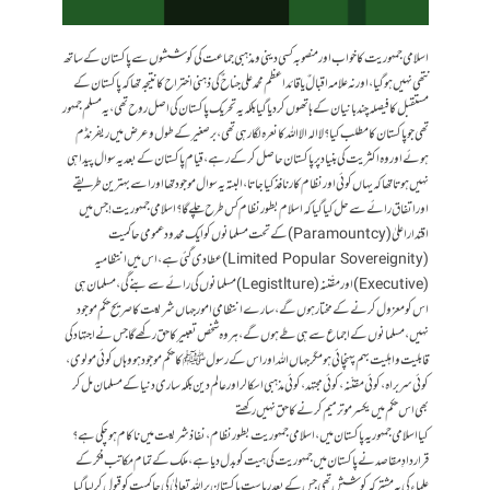
اسلامی جمہوریت کا خواب اور منصوبہ کسی دینی و مذہبی جماعت کی کوششوں سے پاکستان کے ساتھ
نتھی نہیں ہوگیا، اور نہ علامہ اقبالٌ یا قائد اعظم محمد علی جناحٌ کی ذہنی اختراح کا نتیجہ تھا کہ پاکستان کے
مستقبل کا فیصلہ چند بانیان کے ہاتھوں کر دیا گیا بلکہ یہ تحریک پاکستان کی اصل روح تھی، یہ مسلم جمہور
تھی جو پاکستان کا مطلب کیا؟ لاالہ الا اللہ کا نعرہ لگا رہی تھی، برصغیر کے طول و عرض میں ریفرنڈم
ہوئے اور وہ اکثریت کی بنیاد پر پاکستان حاصل کر کے رہے، قیام پاکستان کے بعد یہ سوال پیدا ہی
نہیں ہوتا تھا کہ یہاں کوئی اور نظام کار نافذ کیا جاتا، البتہ یہ سوال موجود تھا اور اسے بہترین طریقے
اور اتفاق رائے سے حل کیا گیا کہ اسلام بطور نظام کس طرح چلے گا؟ اسلامی جمہوریت! جس میں
اقتدار اعلیٰ (Paramountcy) کے تحت مسلمانوں کو ایک محدود عمومی حاکمیت
(Limited Popular Sovereignity) عطا دی گئی ہے، اس میں انتظامیہ
(Executive) اور مقّننہ (Legistlture) مسلمانوں کی رائے سے بنے گی، مسلمان ہی
اس کو معزول کرنے کے مختار ہوں گے، سارے انتظامی امور جہاں شریعت کا صریح حکم موجود
نہیں، مسلمانوں کے اجماع سے ہی طے ہوں گے، ہر وہ شخص تعبیر کا حق رکھے گا جس نے اجتہاد کی
قابلیت و اہلیت بہم پہنچائی ہو مگر جہاں اللہ اور اس کے رسول ﷺ کا حکم موجود ہو وہاں کوئی مولوی،
کوئی سربراہ، کوئی مقنّنہ، کوئی مجتہد، کوئی مذہبی اسکالر اور عالم دین بلکہ ساری دنیا کے مسلمان مل کر
بھی اس حکم میں یکسر مو ترمیم کرنے کا حق نہیں رکھتےـ
کیا اسلامی جمہوریہ پاکستان میں، اسلامی جمہوریت بطور نظام، نفاذ شریعت میں ناکام ہو چکی ہے؟
قرار دادِ مقاصد نے پاکستان میں جمہوریت کی ہیت کو بدل دیا ہے، ملک کے تمام مکاتب فکر کے
علماء کی یہ مشترکہ کوشش تھی جس کے بعد ریاست پاکستان پر اللہ تعالیٰ کی حاکمیت کو قبول کر لیا گیا