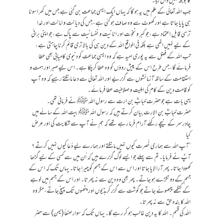
کا بوجھ نہیں ڈال رہا۔
جب اللہ تعالٰی کے علم میں یہ ہو گا کہ یہاں ایک ایسی جماعت بن گئی ہے جس میں کھرا سونا
ہی پایا جاتا ہے اور کھوٹ سے وہ صاف ہو گئی ہے، جس کی دیانت و امانت اور خدا
ترسی قابل اعتماد ہے، جو کبر و نخوت اور انانیت و نفسانیت سے پاک ہے، جو اپنی برائی
کے لیے نہیں اٹھی ہے بلکہ فی الواقع اللہ کے دین ہی کی بالا تری قائم کرنا چاہتی ہے،
تب اللہ کے فضل سے یہ پوری امید ہے کہ وہ ایسی جماعت کو دنیوی کامیابی بھی عطا
فرمائے گا، جس طرح اس کے پیش روؤں کو وہ عطا کر چکا ہے۔ اس لیے صبر اور ہمت و
استقامت کے ساتھ آزمائشوں سے گزریے اور اللہ تعالٰی سے دعا مانگتے رہیے کہ وہ آپ
کو قامت دین کے کام کی اہلیت و صلاحیّت عطا فرمائے۔
یہی بات ہے جو حضرت خبابؓ بن ارت سے رسول اللہ ﷺ نے فرمائی تھی۔
حضرت خبابؓ بن الارت بیان کرتے ہیں کہ رسول اللہ ﷺ بیت اللہ کے سائے میں
چادر سر کے نیچے رکھّے آرام فرما رہے تھے کہ ہم نے آپ سے شکایت کی اور عرض
کیا
“آپ اللہ سے ہماری نُصرت کیوں نہیں مانگتے اور ہمارے لیے دُعا کیوں نہیں کرتے ؟
آپؐ نے فرمایا۔ تم سے پہلے جو ایسے لوگ گزرے ہیں کہ اُن میں سے کسی کے لیے گڑھا
کھودا جاتا۔ پھر آرا لایا جاتا اور اس سے اس کے جسم کو چیرا جاتا۔ یہاں تک کہ اس کے
جسم کے دو ٹکڑے ہو جاتے۔ پھر بھی وہ دین سے نہ پھرتا۔ اور اس کے جسم میں لوہے
کے کنگھے چبھوئے جاتے جو گوشت سے گزر کر ہڈیوں اور پٹھوں تک پہنچ جاتے، مگر وہ
اللہ کا بندہ حق سے نہ پھرتا۔
اللہ کی قسم۔ اللہ کا یہ دین غالب ہو کر رہے گا۔ یہاں تک کہ سوار صنعأ (یمن) سے حضر