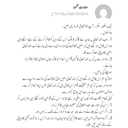
سعادت محمود
08/23/2016 وقت 10:53 صبح
ایک نقطہء نظر۔ آپ کا اتفاق ضروری نہیں۔
دو اُصول۔
1۔ جب اللہ تعالٰی یہ جان لے گا کہ جو لوگ اُس کے دین کو قائم کرنے کے لیے اٹھے ہیں
وہ اس قابل ہو گئے ہیں کہ انہیں خلافت کی ذمّہ داری دے دی جائے تب اللہ تعالٰی
انہیں کامیابی عطا کرے گا۔
2۔ دوسرے یہ کہ یہ اللہ تعالٰی کا کسی قوم پر انعام ہو گا کہ وہاں اسلامی نظام قائم ہو
جائے۔
سوچنے کی باتیں۔
اولاً کیا ہم اس قابل ہو گئے ہیں کہ اللہ تعالٰی ہمیں اپنی خلافت کی امانت سونپ دے
اور وسرے یہ کہ کیا ہم بحیثیّت قوم اس قابل ہیں کہ اللہ تعالٰی ہم پر اپنا انعام کرے۔
دونوں اصولوں کے بارے میں جامع تبصرے۔
کوئی نطام حکومت خواہ کیسا ہی اعلٰی مرتبے کا ہو، اس کے قوانین خواہ کتنے ہی بہتر ہوں اگر
1۔ اس کی عمارت عمدہ اخلاق کی مضبوط بنیاد پر قائم نہ ہو،
2۔ اگر اس کے چلانے والے بلند سیرت و کردار کے مالک نہ ہوں اور
3۔ اگر وہ معاشرہ جس میں اسے قائم کیا گیا ہو ایمان دار اور خدا ترس نہ ہو تو وہ کبھی کامیابی
کے ساتھ نہیں چل سکتا۔