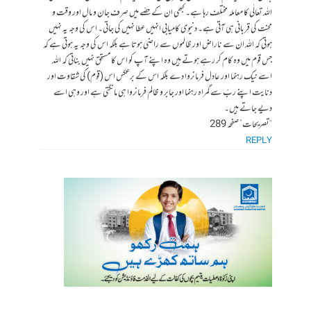
اللہ تعالٰی کا معاملہ مختلف رہا ہے۔ کبھی ان کے حصّے میں صرف جان و مال اور وقت و
محنت کی قربانی ہی آتی ہے۔ دنیوی کامیابی انہیں عطا نہیں کی جاتی۔ اس کی وجہ یہ نہیں
ہوتی کہ اللہ ان سے ناراض اور ظالموں سے راضی ہوتا ہے بلکہ اس کی وجہ یہ ہوتی ہے کہ
جس قوم میں وہ کام کر رہے ہوتے ہیں وہ اپنے آپ کو اس کا مستحق نہیں بناتی کہ اللہ
اسے نیک رہنما اور عادل فرمانروا دے بلکہ اس کے برعکس اس (قوم) کی شقاوت اور
دنایت اپنے ربّ سے گمراہ رہنما اور جابر و ظالم فرمانروا ہی مانگتی ہے اور وہی اسے
دیے جاتے ہیں۔
“تصریحات” صفحہ 289
REPLY