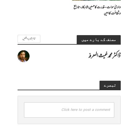
وادیٔ سوات – قدرت کا حسین شاہکار، تاریخ
و ثقافت کا امین
تمام تحاریر دیکھیں
مصنف کے بارے میں
ڈاکٹرمحمدغیث المعرفہ
تبصرے
Click here to post a comment