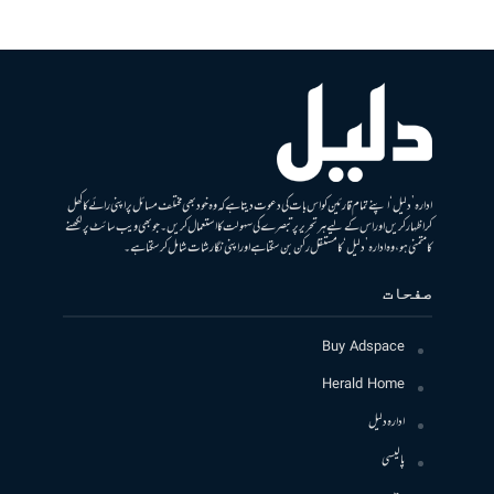
ادارہ ’دلیل‘ اپنے تمام قارئین کو اس بات کی دعوت دیتا ہے کہ وہ خود بھی مختلف مسائل پر اپنی رائے کا کھل
کر اظہار کریں اور اس کے لیے ہر تحریر پر تبصرے کی سہولت کا استعمال کریں۔ جو بھی ویب سائٹ پر لکھنے
کا متمنی ہو، وہ ادارہ ’دلیل‘ کا مستقل رکن بن سکتا ہے اور اپنی نگارشات شامل کرسکتا ہے۔
صفحات
Buy Adspace
Herald Home
ادارہ دلیل
پالیسی