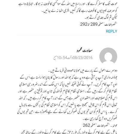
موت تک کا سفر کرے گا۔ اور راستہ میں اللہ کے سوا کسی کا خوف نہ ہو گا۔ البتّہ چرواہے
کو صرف بھیڑیوں کا خوف رہے گا کہ کہیں بکری اٹھا نہ لے جائیں۔
لیکن تم لوگ جلدی کرتے ہو۔
“تصریحات” صفحہ 289 تا 292
REPLY
سعادت محمود
08/23/2016 وقت 10:54 صبح
دوسرے اصول کے بارے میں مولانا مودودیؒ فرماتے ہیں ۔
جو ذمّہ داری آپ پر آتی ہے وہ یہ ہے کہ جو اللہ اور رسولؐ کا بتایا ہؤا راستہ ہے اس کے
اوپر آپ کام کریں۔ آپ نے کوئی ٹھیکہ نہیں لیا کہ اس ملک کے اندر ضرور ہی اسلامی
نظام قائم کر کے رہیں گے۔ اسلامی نظام کا قیام تو اللہ کی تائید اور توفیق پر منحصر ہے اور
اس قوم کی صلاحیت اور استعداد پر منحصر ہے جس کے اندر آپ کام کر رہے ہیں۔ کہ اللہ
تعالٰی اس قوم کو اس قابل سمجھتا ہے یا نہیں کہ اس کو اسلامی نظام کی برکتوں سے مالا مال
کرے۔ یا اس قوم کو ان تجربوں کی ٹھوکریں کھانے کے لیے چھوڑ دے ، جن تجربوں کی
ٹھوکریں وہ آج کھا رہی ہے۔
حوالہ۔ “تصریحات” صفحہ 262
باطل کے لیے کام کرنے والوں کی طرح حق کے لیے کام کرنے والوں کے ساتھ بھی