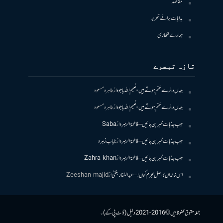
مقاصد
ہدایات برائے تحریر
ہمارے لکھاری
تازہ تبصرے
جہاں دائرے ختم ہوتے ہیں- نعیم اللہ باجوہ
از
طاہرہ مسعود
جہاں دائرے ختم ہوتے ہیں- نعیم اللہ باجوہ
از
طاہرہ مسعود
جب جذبات خبر بن جائیں – فاطمۃالزہرہ
از
Saba
جب جذبات خبر بن جائیں – فاطمۃالزہرہ
از
نایاب زہرہ
جب جذبات خبر بن جائیں – فاطمۃالزہرہ
از
Zahra khan
اس خاندان کا اصل مجرم کون! – عبدالغفار بگٹی
از
Zeeshan majid
جملہ حقوق محفوظ ہیں © 2016-2021 دلیل (ڈاٹ پی کے)۔