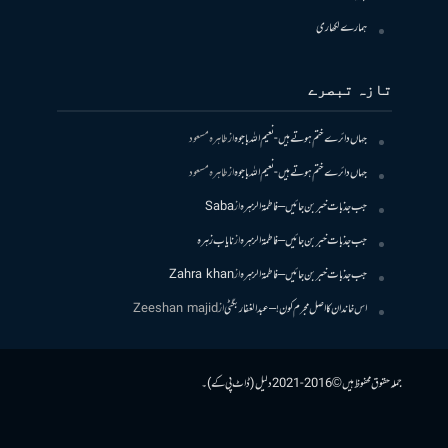
ہمارے لکھاری
تازہ تبصرے
جہاں دائرے ختم ہوتے ہیں- نعیم اللہ باجوہ
از
طاہرہ مسعود
جہاں دائرے ختم ہوتے ہیں- نعیم اللہ باجوہ
از
طاہرہ مسعود
جب جذبات خبر بن جائیں – فاطمۃالزہرہ
از
Saba
جب جذبات خبر بن جائیں – فاطمۃالزہرہ
از
نایاب زہرہ
جب جذبات خبر بن جائیں – فاطمۃالزہرہ
از
Zahra khan
اس خاندان کا اصل مجرم کون! – عبدالغفار بگٹی
از
Zeeshan majid
جملہ حقوق محفوظ ہیں © 2016-2021 دلیل (ڈاٹ پی کے)۔