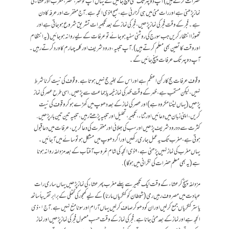
حضرات کرتے ہیں)آپ دوپہر تک منٰی پہنچ جائیں گے یہاں آپ کو ظہر، عصر، مغرب اور عشاء کی
نماز پڑھنی ہے اور رات منیٰ میں ہی گزارنی ہے،صبح ۹ ذی الحجہ ہے. آج مغفرت اور عرفہ کا دن
ہے۔ فجر کے وقت فجر کی نماز پڑھیں، فجر کی نماز کے بعد تکبیرات تشریق شروع ہو جا تی ہے اور
تھوڑا انتظار کریں جب سورج کی روشنی سفید ہوجائے تو عرفات کے لیے روانہ ہوجائیں (یہ انتظام
اور وقت کا تعین بھی معلّم کرتے ہیں).آپ تلبیہ، درود شریف اور کلمہ چہارم کا ورد کرتے رہیں۔
آپ دوپہر تک عرفات پہنچ جائیں گے۔
وقوف عرفات حج کا رکن اعظم ہے اور اس کے بغیر حج نہیں ہوتا ہے. وقوف کی نیت کرنا شرط
نہیں، لیکن مستحب ہے،ظہر کے وقت ظہر کی نماز خیمہ یا جماعت سے پڑھیں. اسی طرح عصر کی نماز
پڑھیں (یہاں لیٹنا مکروہ ہے) اور عصر کی نماز کے بعد دھوپ میں کھڑے ہوکر وقوف کی نیت
کریں، اپنی زبان میں دعائیں اور ثناء، تکبیر، تحلیل اورتلبیہ پڑھتے رہیں، تلبیہ تین تین بار پڑھیں.
کثرت سے ددرود شریف پڑھیں اور سب کی بھلائی اور مغفرت کی دعا کریں، عرفات میں دعا قبول
ہوتی ہے، مغرب تک یہ عمل جاری رکھیں اور اگر دھوپ میں مشکل ہو تو سائے میں آجائیں۔
یہاں مغرب کی نماز نہیں پڑھنی ہے،۹ ذی الحجہ کی شام غروب آفتاب کے بعد مزدلفہ روانہ ہونا
ہے (یہ بھی معلم حضرات کی نگرانی میں ہوگا).
مزدلفہ پہنچ کر عشاء کے وقت ایک تکبیر سے پہلے مغرب پھر عشاء کی نماز پڑھیں یہاں ساری رات
عبادت میں مصروف رہیں رمی (شیطان کو کنکریاں مارنا) کے لیے کھجور کی گٹھلی کے برابر تقریباً ساٹھ
یا ستر کنکریاں جمع کرلیں اور ان کو دھوکر صاف کرلیں یہاں آرام اور سونا منع نہیں ہے. آج۰۱ ذی
الحجہ ہے اور نماز کے بعد منیٰ جانا ہے. فجر کی نماز کے وقت حسبِ معمول فجر کی نماز پڑھیں اور نماز