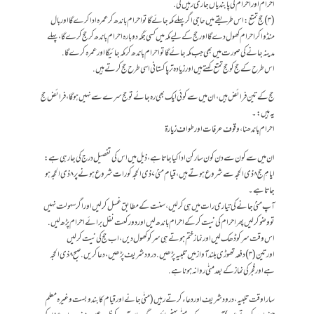
احرام اور احرام کی پابندیاں جاری رہیں گی.
(۳)حج تمتع: اس طریقے میں حاجی اگر پہلے مکہ جائے گا تو احرام باندھ کر عمرہ ادا کرے گا اور بال
منڈواکر احرام کھول دے گا اور حج کے لیے مکہ میں کسی جگہ دوبارہ احرام باندھ کر حج کرے گا،پہلے
مدینہ جانے کی صورت میں بھی جب مکہ جائے گا تو احرام باندھ کر مکہ جائیگا اور عمرہ کرے گا.
اس طرح کے حج کو حج تمتع کہتے ہیں اور زیادہ تر پاکستانی اسی طرح حج کرتے ہیں.
حج کے تین فرائض ہیں،ان میں سے کوئی ایک بھی رہ جائے تو حج سرے سے نہیں ہوگا،فرائض حج
یہ ہیں:۔
احرام باندھنا، وقوف عرفات اور طواف زیارۃ
ان میں سے کون سے دن کون سا رکن اداکیاجاتاہے،ذیل میں اس کی تفصیل درج کی جارہی ہے:
ایامِ حج ۸ ذی الحجہ سے شروع ہوتے ہیں، قیام منیٰ ۷ ذی الحجہ کو رات شروع ہونے پر ۸ ذی الحجہ ہو
جاتاہے۔
آپ منیٰ جانے کی تیاری رات میں ہی کر لیں، سنت کے مطابق غسل کرلیں اوراگر سہولت نہیں
تو وضو کرلیں پھر احرام کی نیت کرکے احرام باندھ لیں اور دو رکعت نفل برائے احرام پڑھ لیں.
اس وقت سر کو ڈھک لیں اور نماز ختم ہوتے ہی سر کو کھول دیں، اب حج کی نیت کرلیں
اورتین(۳) دفعہ تھوڑی بلند آواز میں تلبیہ پڑھیں. درود شریف پڑھیں، دعا کریں. صبح ۸ ذی الحجہ
ہے اور فجر کی نماز کے بعد منٰی روانہ ہونا ہے.
سارا وقت تلبیہ،درود شریف اور دعاء کرتے رہیں (منٰی جانے اور قیام کا بندوبست وغیرہ معلم