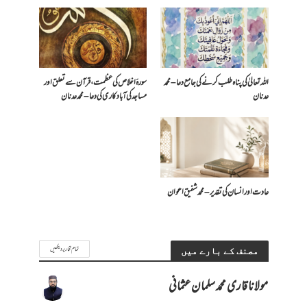
اللہ تعالیٰ کی پناہ طلب کرنے کی جامع دعا – محمد
سورۂ اخلاص کی عظمت، قرآن سے تعلق اور
عدنان
مساجد کی آبادکاری کی دعا – محمد عدنان
عادت اور انسان کی تقدیر – محمد شفیق اعوان
تمام تحاریر دیکھیں
مصنف کے بارے میں
مولانا قاری محمد سلمان عثمانی