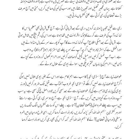
کے بعد تھوڑی دیر تک مزدلفہ میں وقوف کی نیت سے ٹھہریں (یہ واجب ہے) اور وقوفِ مزدلفہ
کہلاتا ہے. یہاں تکبیر تحلیل اور تلبیہ پڑھتے رہیں اور سب کی خیر کی دعائیں کریں،منیٰ میں آج صرف
بڑے شیطان کی رمی کرنی ہے یعنی کنکریاں مارنی ہیں.
رمی سے قبل تلبیہ پڑھنا بند کردیں،رمی کے بعد قربانی کرنی ہے،آج کل قربانی بھی معلم یا اس کا
نمائندہ آپ کی طرف سے کرے گا جو کہ ایگریمنٹ میں لکھاہوتا ہے اور اس کی رقم پیکج میں شامل ہوتی
ہے، قربانی کے بعد جسکی اطلاع آپ کو نمائندہ دے گا آپ کو پورے سر کے بال منڈوانے ہیں
اور افضل ہے کہ استرا پھروالیں اگر چہ آپ کے سر پر پہلے ہی استرا پھرا ہو (عمرہ کا) ،یہ واجب
ہے. اب آپ غسل کرلیں اور میل کچیل کو صاف کرلیں اور احرام کھول کر روز مرہ کے کپڑے
پہن لیں، احرام کی پابندیاں ختم ہوچکی ہیں، سوائے بیوی کے حلال ہونے کے.
طوافِ زیارت آج(۰۱ ذی الحجہ) کا سب سے اہم کام ہے اور اس کے بغیر بیوی حلال نہیں ہوگی
اگر آج طواف زیارت نہیں کرسکے تو ۲۱ ذی الحجہ غروب آفتاب سے قبل تک ضرورکرلیں (ورنہ
بیوی کی پابندی لازم رہے گی). طواف زیارت کے بعد سعی کریں جو دراصل حج کی سعی ہے،یہ سب
آپ روز مرہ کے کپڑوں میں کریں گے۔آج۱۱ ذی الحجہ ہے، آج دوسری رمی کرنی ہے، راستے
میں سب سے پہلے جمرہ اولیٰ (چھوٹا شیطان) آتا ہے۔ پہلے اس کو سات کنکریاں الگ الگ ماریں
اور ہر کنکری پر”بسم اللہ اللہ اکبر“پڑھ کر ماریں، پھر ذرا ہٹ کر دعا کریں. اسی طرح درمیان میں جمرہ
وسطی (در میانی شیطان) آئے گا ”بسم اللہ اللہ اکبر“ کہہ کر اس کی بھی رمی کریں اور ذرا ہٹ کر دعا
کریں.