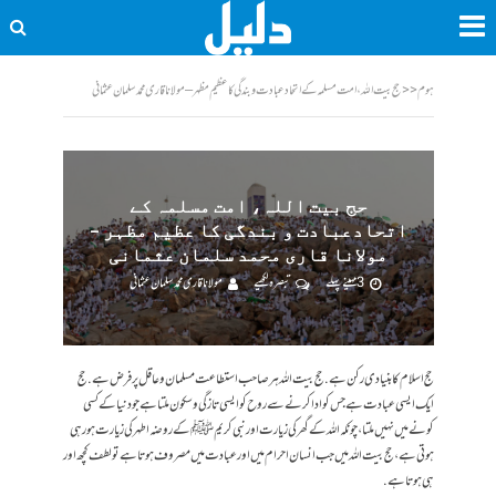
ہوم
<<
حج بیت اللہ، امت مسلمہ کے اتحادعبادت و بندگی کا عظیم مظہر – مولانا قاری محمد سلمان عثمانی
حج بیت اللہ، امت مسلمہ کے
اتحادعبادت و بندگی کا عظیم مظہر –
مولانا قاری محمد سلمان عثمانی
3 مہینے پہلے
تبصرہ لکھیے
مولانا قاری محمد سلمان عثمانی
حج اسلام کا بنیا دی رکن ہے. حج بیت اللہ ہر صاحب استطاعت مسلمان و عاقل پر فرض ہے. حج
ایک ایسی عبادت ہے جس کو ادا کرنے سے روح کو ایسی تازگی و سکون ملتا ہے جو دنیا کے کسی
کونے میں نہیں ملتا، چونکہ اللہ کے گھر کی زیارت اور نبی کریمﷺ کے روضہ اطہر کی زیا رت ہو رہی
ہو تی ہے، حج بیت اللہ میں جب انسان احرام میں اور عبادت میں مصروف ہو تا ہے تو لطف کچھ اور
ہی ہوتا ہے.