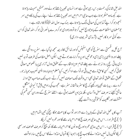
اللہ جل شانہُ کی رحمت برس رہی ہو تی ہے اور انسان تلبیہ پڑھتے ہو ئے وہ رحمتیں سمیٹ رہا ہوتا
ہے. کیسا وہ منظر ہو تا ہے جب حاجی احرام میں اور تلبیہ پڑھتے ہو ئے اپنے رب کی بارگاہ میں سر
بسجود ہو کر اپنے گناہوں کی معافی مانگ رہا ہو تا ہے. جناب رسول اللہ ﷺ کا ارشاد ہے :
جو مسلمان استطاعت کے باوجود حج نہیں کرتا تووہ یہودی ہوکر مرے یا نصرانی ہوکر، اللہ تعالیٰ کو اس
سے کوئی سروکار نہیں.(ترمذی شریف، دارمی)
آج کل بدقسمتی سے سفر حج کوبھی اسٹیٹس کواور نمائش کا ذریعہ سمجھ لیا گیاہے. سفر پر روانگی سے
پہلے اور واپسی پر بڑی بڑی دعوتیں اور پروگرامات ہوتے ہیں، لیکن اصل مقاصد کی طرف توجہ نہیں
دی جاتی. حج پر روانہ ہونے سے پہلے تمام عزیز و اقارب کے حقوق و دل آزاری پر بالخصوص معافی
تلافی کرلیں. کسی کا حق ذمے میں باقی ہوتو اسے ادا کرلیں،کیامعلوم دوبارہ واپسی نصیب ہو یانہ ہو۔
مخلوق کے حقوق تو اللہ تعالیٰ بھی اس وقت تک معاف نہیں کرتے، جب تک صاحبِ حق ادانہ
کردے۔یہ بات بھی یادرکھیے کہ حج کاسفر عاشقانہ سفرہے،محبوب کی راہ میں پیش آنیوالی مشکل
عاشق کیلئے نہ صرف سہل وآسان،بلکہ لذیزو پر لطف ہوتی ہے، اسلئے سفرحج کے دوران کسی قسم کی
مشقت اور تکلیف کو بخوشی برداشت کیجئے .
آپ کایہ عمل اللہ تعالیٰ کے ہاں بڑے اجر اور ثواب کا باعث ہوگا،حج کی تین اقسام ہیں
(۱)حج افراد:۔اس میں حاجی صرف حج کا احرام باندھے گا اور عمرہ نہیں کریگا .
(۲)حج قران:۔اس میں حاجی عمرہ اور حج دونوں کا احرام باندھے گا، مکہ پہنچ کر صرف طواف اور سعی
کریگا لیکن بال نہیں منڈوائے گا جب حج پورا ہوجائیگا تو بال منڈوائے گا اس حج میں سارا وقت