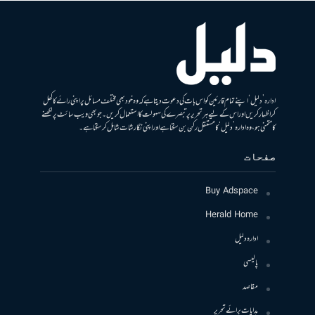
ادارہ ’دلیل‘ اپنے تمام قارئین کو اس بات کی دعوت دیتا ہے کہ وہ خود بھی مختلف مسائل پر اپنی رائے کا کھل
کر اظہار کریں اور اس کے لیے ہر تحریر پر تبصرے کی سہولت کا استعمال کریں۔ جو بھی ویب سائٹ پر لکھنے
کا متمنی ہو، وہ ادارہ ’دلیل‘ کا مستقل رکن بن سکتا ہے اور اپنی نگارشات شامل کرسکتا ہے۔
صفحات
Buy Adspace
Herald Home
ادارہ دلیل
پالیسی
مقاصد
ہدایات برائے تحریر