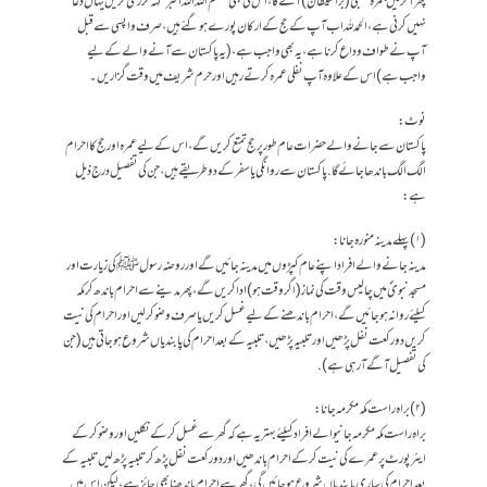
پھر آخر میں جمرہ عقبیٰ (بڑا شیطان) آئے گا، اس کی بھی ”بسم اللہ اللہ اکبر“کہہ کر رمی کریں یہاں دعا
نہیں کرنی ہے،الحمدللہ اب آپ کے حج کے ارکان پورے ہو گئے ہیں، صرف واپسی سے قبل
آپ نے طواف وداع کرنا ہے،یہ بھی واجب ہے، (یہ پاکستان سے آنے والے کے لیے
واجب ہے) اس کے علاوہ آپ نفلی عمرہ کرتے رہیں اور حرم شریف میں وقت گزاریں۔
نوٹ:
پاکستان سے جانے والے حضرات عام طور پر حج تمتع کریں گے، اس کے لیے عمرہ اور حج کا احرام
الگ الگ باندھا جائے گا. پاکستان سے روانگی یا سفر کے دو طریقے ہیں،جن کی تفصیل درج ذیل
ہے :
(۱)پہلے مدینہ منورہ جانا:
مدینہ جانے والے افراد اپنے عام کپڑوں میں مدینہ جائیں گے اور روضہ رسول ﷺ کی زیارت اور
مسجد نبویؐ میں چالیس وقت کی نماز (اگر وقت ہو)ادا کریں گے،پھر مدینے سے احرام باندھ کر مکہ
کیلئے روانہ ہو جائیں گے،احرام باندھنے کے لیے غسل کریں یا صرف وضو کر لیں اور احرام کی نیت
کریں دو رکعت نفل پڑھیں اور تلبیہ پڑھیں،تلبیہ کے بعد احرام کی پابندیاں شروع ہوجاتی ہیں (جن
کی تفصیل آگے آرہی ہے) .
(۲) براہ راست مکہ مکرمہ جانا:
براہ راست مکہ مکرمہ جانیوالے افراد کیلئے بہتر یہ ہے کہ گھر سے غسل کرکے نکلیں اور وضو کرکے
ایئر پورٹ پرعمرے کی نیت کرکے احرام باندھیں اور دو رکعت نفل پڑھ کر تلبیہ پڑھ لیں تلبیہ کے
بعد احرام کی ساری پابندیاں شروع ہو جائیں گی،گھر سے احرام باندھنا بھی جائز ہے،لیکن اس میں