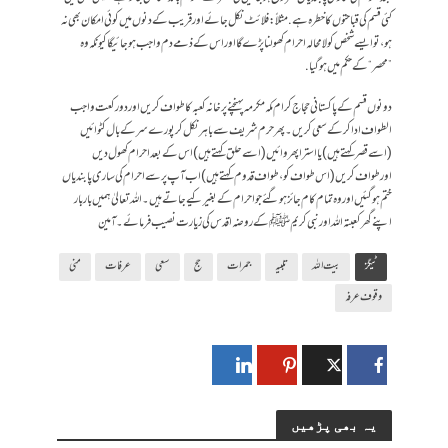
کئی قسم کی قباحتوں کا خطرہ ہے. مثلاً:فلائٹ نکل جائے اور قریب کے دنوں میں کوئی امکان بھی نہ
ہو،تو ایسے شخص کو لامحالہ احرام کھولنا پڑے گا اور اس کے ذمے دم واجب ہو جائیگاکیونکہ وہ
”محصر“کے حکم میں ہوگیا.
دونوں قسم کے پاکستانی حجاج کرام مکہ مکرمہ پہنچنے پر خانہ کعبہ کا طواف کریں اور دو رکعت واجب
الطواف ادا کرکے سعی کریں۔پھر حرم شریف سے باہر نکل کر پورے سر کے بال کٹوائیں
(اسے قصر کہتے ہیں)یا استرا پھروائیں (اسے حلق کہتے ہیں)اس کے بعد احرام کھول دیں
اورطواف کریں (اس طواف کو، طواف قدوم کہتے ہیں) اب آپ پر سے احرام کی ساری پابندیاں
ختم ہوگئیں اور وہ تمام کام جائز ہوگئے جو احرام کے بغیر کیے جاتے ہیں۔اللہ تعالیٰ ہمیں بار بار
اپنے گھر کعبتہ اللہ اور نبی کریمﷺکے روضہ اقدس کی زیارت نصیب فرمائے۔آمین
ٹیگز
بیت اللہ
تلبیہ
جمرات
حج
سعی
عرفات
منی
وقوف عرفہ
یہ بھی پڑھیں