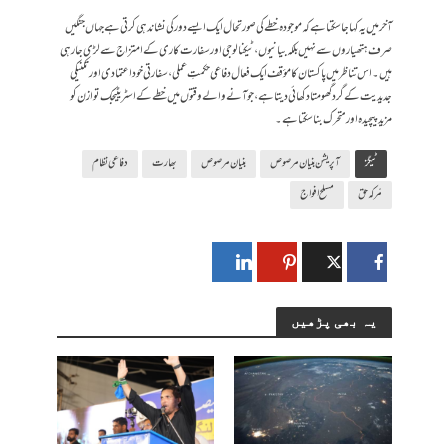
آخر میں یہ کہا جا سکتا ہے کہ موجودہ خطے کی صورتحال ایک ایسے دور کی نشاندہی کرتی ہے جہاں جنگیں
صرف ہتھیاروں سے نہیں بلکہ بیانیوں، ٹیکنالوجی اور سفارت کاری کے امتزاج سے لڑی جا رہی
ہیں۔ اس تناظر میں پاکستان کا مؤقف ایک فعال دفاعی حکمتِ عملی، سفارتی خود اعتمادی اور تکنیکی
جدیدیت کے گرد گھومتا دکھائی دیتا ہے، جو آنے والے وقتوں میں خطے کے اسٹریٹیجک توازن کو
مزید پیچیدہ اور متحرک بنا سکتا ہے۔
ٹیگز
آپریشن بنیان مرصوص
بنیان مرصوص
بھارت
دفاعی نظام
مّرکہ حق
مسلح افواج
یہ بھی پڑھیں