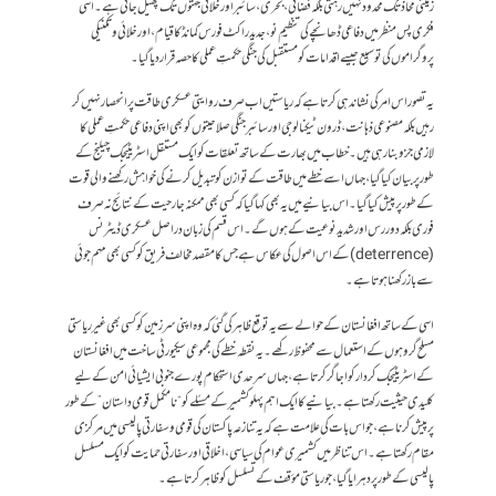
زمینی محاذ تک محدود نہیں رہتی بلکہ فضائی، بحری، سائبر اور خلائی جہتوں تک پھیل جاتی ہے۔ اسی
فکری پس منظر میں دفاعی ڈھانچے کی تنظیمِ نو، جدید راکٹ فورس کمانڈ کا قیام، اور خلائی و تکنیکی
پروگراموں کی توسیع جیسے اقدامات کو مستقبل کی جنگی حکمتِ عملی کا حصہ قرار دیا گیا۔
یہ تصور اس امر کی نشاندہی کرتا ہے کہ ریاستیں اب صرف روایتی عسکری طاقت پر انحصار نہیں کر
رہیں بلکہ مصنوعی ذہانت، ڈرون ٹیکنالوجی اور سائبر جنگی صلاحیتوں کو بھی اپنی دفاعی حکمتِ عملی کا
لازمی جزو بنا رہی ہیں۔خطاب میں بھارت کے ساتھ تعلقات کو ایک مستقل اسٹریٹیجک چیلنج کے
طور پر بیان کیا گیا، جہاں اسے خطے میں طاقت کے توازن کو تبدیل کرنے کی خواہش رکھنے والی قوت
کے طور پر پیش کیا گیا۔ اس بیانیے میں یہ بھی کہا گیا کہ کسی بھی ممکنہ جارحیت کے نتائج نہ صرف
فوری بلکہ دور رس اور شدید نوعیت کے ہوں گے۔ اس قسم کی زبان دراصل عسکری ڈیٹرنس
(deterrence) کے اس اصول کی عکاس ہے جس کا مقصد مخالف فریق کو کسی بھی مہم جوئی
سے باز رکھنا ہوتا ہے۔
اسی کے ساتھ افغانستان کے حوالے سے یہ توقع ظاہر کی گئی کہ وہ اپنی سرزمین کو کسی بھی غیر ریاستی
مسلح گروہوں کے استعمال سے محفوظ رکھے۔ یہ نقطہ خطے کی مجموعی سیکیورٹی ساخت میں افغانستان
کے اسٹریٹیجک کردار کو اجاگر کرتا ہے، جہاں سرحدی استحکام پورے جنوبی ایشیائی امن کے لیے
کلیدی حیثیت رکھتا ہے۔بیانیے کا ایک اہم پہلو کشمیر کے مسئلے کو “نامکمل قومی داستان” کے طور
پر پیش کرنا ہے، جو اس بات کی علامت ہے کہ یہ تنازعہ پاکستان کی قومی و سفارتی پالیسی میں مرکزی
مقام رکھتا ہے۔ اس تناظر میں کشمیری عوام کی سیاسی، اخلاقی اور سفارتی حمایت کو ایک مسلسل
پالیسی کے طور پر دہرایا گیا، جو ریاستی مؤقف کے تسلسل کو ظاہر کرتا ہے۔