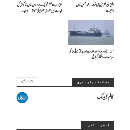
افق نو پر فکری بازیافت – محمد محسن خان
حق دو بہاولنگر تحریک، ارسلان خان خاکوانی کی
راجپوت
قیادت میں عوامی حقوق کی آواز – ابو حیدر
آبنائے ہرمز، ابن خلدون اور بدلتی ہوئی عالمی
سیاست – افتخار گیلانی
تمام تحاریر دیکھیں
مصنف کے بارے میں
کالم ڈیسک
تبصرہ لکھیے