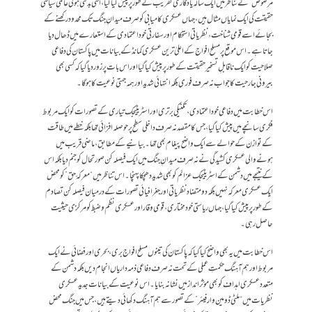
مرصوص” کے تناظر میں ایک سالہ یادگاری تقریب کے طور پر پیش کیا گیا، اسی بدلتی ہوئی عالمی سیاسی
حقیقت کی ایک نمایاں مثال ہیں، جہاں عسکری کامیابی کو صرف میدانِ جنگ تک محدود رکھنے کے
بجائے اسے قومی شناخت، نظریاتی استحکام اور سفارتی خود اعتمادی کے استعارے میں ڈھال دیا
جاتا ہے۔اس موقع پر مسلح افواج کے اعلیٰ ترین عسکری کمانڈ کے بیانات میں پاکستان کی دفاعی
صلاحیت کو ایک ناقابلِ تسخیر حقیقت کے طور پر پیش کیا گیا اور اس بات پر زور دیا گیا کہ کسی بھی
بیرونی جارحیت کا جواب نہ صرف فوری بلکہ انتہائی شدید اور ہمہ جہتی نوعیت کا ہوگا۔
اس خطابت میں دفاعی خود اعتمادی، تکنیکی برتری اور اسٹریٹیجک تیاری کے تصورات کو ایک مربوط
فکری سانچے میں پیش کیا گیا، جس کا مقصد نہ صرف داخلی سطح پر حوصلہ افزائی تھا بلکہ خطے میں طاقت
کے توازن کے حوالے سے ایک واضح پیغام بھی تھا۔بیانیے کے مطابق، ماضی قریب میں
ہونے والی عسکری کشیدگی نے نہ صرف میدانِ جنگ میں ایک فیصلہ کن صورتحال کو جنم دیا بلکہ اس
کے نتیجے میں دشمن کے اسٹریٹیجک عزائم کو بھی شدید دھچکا پہنچا۔ اس تناظر میں “معرکۂ حق” کو محض
ایک عسکری معرکہ نہیں بلکہ دو متضاد نظریاتی اور جغرافیائی تصورات کے درمیان فیصلہ کن تصادم
کے طور پر پیش کیا گیا، جہاں ریاستی خودمختاری، قومی وقار اور عسکری نظم و ضبط کو مرکزی حیثیت
حاصل رہی۔
اس خطابت میں یہ بھی واضح کیا گیا کہ پاکستان کی تینوں مسلح افواج بری، بحری اور فضائی نے ایک
مربوط اور ہم آہنگ حکمتِ عملی کے تحت نہ صرف دفاعی ذمہ داریاں انجام دیں بلکہ دشمن کے
متعدد عسکری اہداف کو بھی مؤثر انداز میں نشانہ بنایا۔ اس نوعیت کے بیانات جدید عسکری
نظریات میں “ملٹی ڈومین وارفیئر” کے تصور سے ہم آہنگ دکھائی دیتے ہیں، جس میں جنگ محض