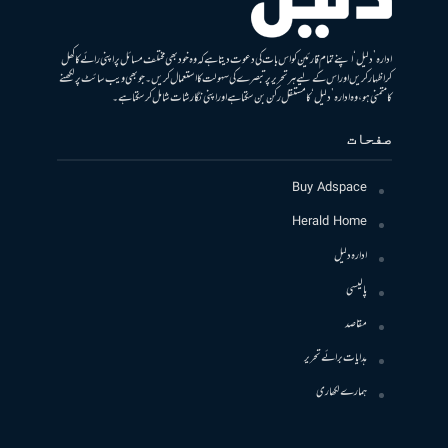
ادارہ ’دلیل‘ اپنے تمام قارئین کو اس بات کی دعوت دیتا ہے کہ وہ خود بھی مختلف مسائل پر اپنی رائے کا کھل
کر اظہار کریں اور اس کے لیے ہر تحریر پر تبصرے کی سہولت کا استعمال کریں۔ جو بھی ویب سائٹ پر لکھنے
کا متمنی ہو، وہ ادارہ ’دلیل‘ کا مستقل رکن بن سکتا ہے اور اپنی نگارشات شامل کرسکتا ہے۔
صفحات
Buy Adspace
Herald Home
ادارہ دلیل
پالیسی
مقاصد
ہدایات برائے تحریر
ہمارے لکھاری