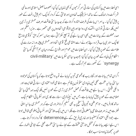
اسی خطابت میں پاکستان کی سفارتی سرگرمیوں کو بھی نمایاں کیا گیا، خصوصاً بعض اسلامی اور عالمی
شراکت دار ممالک کے ساتھ اسٹریٹیجک تعاون اور ثالثی کے کردار کو ایک اہم پیش رفت کے طور
پر پیش کیا گیا۔ یہ امر اس بات کی طرف اشارہ کرتا ہے کہ جدید ریاستی طاقت صرف عسکری برتری پر
نہیں بلکہ سفارتی توازن، اقتصادی روابط اور بین الاقوامی اتحادوں پر بھی منحصر ہے۔وزیراعظم اور
صدر مملکت کے بیانات میں بھی اسی بیانیے کی توسیع نظر آتی ہے، جہاں “معرکۂ حق” کو قومی تاریخ
کا ایک سنہری باب قرار دیتے ہوئے اسے اجتماعی فتح، قومی اتحاد اور عسکری پیشہ ورانہ مہارت کی
علامت کے طور پر پیش کیا گیا۔ ان خطابات میں عوام اور افواج کے درمیان ہم آہنگی کو ریاستی
استحکام کی بنیاد کے طور پر بیان کیا گیا، جو جدید سیاسی نظریات میں “civil-military
synergy” کے تصور سے ہم آہنگ ہے۔
اگر ان تمام بیانات اور تقاریب کا مجموعی تجزیہ کیا جائے تو یہ واضح ہوتا ہے کہ پاکستان کی موجودہ
ریاستی بیانیہ حکمتِ عملی تین بنیادی ستونوں پر قائم ہے: دفاعی خود اعتمادی، سفارتی فعّالیت اور
داخلی یکجہتی۔ اس بیانیے میں طاقت کو محض عسکری برتری کے طور پر نہیں بلکہ ایک ہمہ جہتی ریاستی
صلاحیت کے طور پر پیش کیا جا رہا ہے، جس میں ٹیکنالوجی، سفارت کاری اور نظریاتی استحکام ایک
ساتھ کارفرما ہیں۔تاہم علمی و تجزیاتی سطح پر یہ بھی تسلیم کرنا ضروری ہے کہ ہر عسکری بیانیہ اپنی
فطرت میں نہ صرف دفاعی یا معلوماتی ہوتا ہے بلکہ اس میں ایک علامتی اور نفسیاتی پہلو بھی شامل ہوتا
ہے، جو داخلی اعتماد کو مضبوط اور خارجی فریق کے لیے deterrence کا کردار ادا کرتا ہے۔
اس لیے ایسے بیانات کو مکمل تاریخی حقیقت کے بجائے ریاستی حکمتِ عملی کے ابلاغی اظہار کے
طور پر سمجھنا زیادہ مناسب ہوگا۔