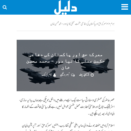
ہوم
<<
معرکۂ حق اور پاکستان کی دفاعی حکمتِ عملی کا نیا دور – محمد محسن خان
معرکۂ حق اور پاکستان کی دفاعی
حکمتِ عملی کا نیا دور – محمد محسن
خان
3 مہینے پہلے
تبصرہ لکھیے
کالم ڈیسک
عصرِ حاضر کی عسکری و سفارتی سیاست ایک ایسے مرحلے میں داخل ہو چکی ہے جہاں بیانیہ سازی،
اسٹریٹیجک ابلاغ اور علامتی خطابت محض ضمنی عوامل نہیں رہے بلکہ ریاستی طاقت کے اظہار کا
بنیادی ذریعہ بن چکے ہیں۔
اسلام آباد میں منعقد ہونے والی حالیہ اعلیٰ سطحی تقاریب، جنہیں “معرکۂ حق” اور “آپریشن بنیان