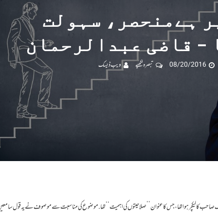
ر ہےمنحصر، سہولت
 – قاضی عبدالرحمان
08/20/2016
تبصرہ لکھیے
ویب ڈیسک
احب کا لیکچر ہوا تھا، جس کاعنوان ’’صلاحیتوں کی اہمیت‘‘ تھا. موضوع کی مناسبت سے موصوف نے یہ قول سامعی