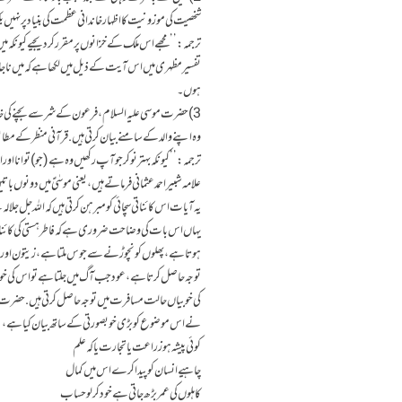
شخصیت کی موزونیت کا اظہار خاندانی عظمت کی بنیاد پر نہیں 
ترجمہ: ’’مجھے اس ملک کے خزانوں پر مقرر کر دیجیے کیونک
تفسیرمظہری میں اس آیت کےذیل میں لکھاہےکہ میں ناجائ
ہوں۔
3) حضرت موسی علیہ السلام، فرعون کے شر سے بچنے کی خاط
وہ اپنے والد کے سامنے بیان کرتی ہیں. قرآنی منظر کے مطابق 
ترجمہ:’’ کیونکہ بہتر نوکر جو آپ رکھیں وہ ہے (جو) توانا ا
علامہ شبیراحمدعثمانی فرماتے ہیں، یعنی موسٰیؑ میں دونوں ب
یہ آیات اس کائناتی سچائی کو مبرہن کرتی ہیں کہ اللہ جل جلا
یہاں اس بات کی وضاحت ضروری ہے کہ فاطر ہستی کی کائنات 
ہوتا ہے، پھلوں کو نچوڑنے سےجوس ملتا ہے، زیتون اور سرس
توجہ حاصل کرتا ہے، عود جب آگ میں جلتا ہے تو اس کی خو
کی خوبیاں حالت مسافرت میں توجہ حاصل کرتی ہیں. حضرت یو
نے اس موضوع کو بڑی خوبصورتی کےساتھ بیان کیاہے،
کوئی پیشہ ہو زراعت یا تجارت یا کہ علم
چاہیے انسان کو پیدا کرے اس میں کمال
کاہلوں کی عمر بڑھ جاتی ہے خود کر لو حساب