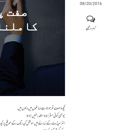
08/20/2016
صفت پ
کاملنا
تبصرہ لکھیے
کچھ وصف تو ہوتا ہےدماغوں میں دلوں میں
یونہی کوئی سقراط و سکندر نہیں ہوتا
انٹرمیڈیٹ کے زمانے میں سوشل گیدرنگ کے موقع پرایک ص