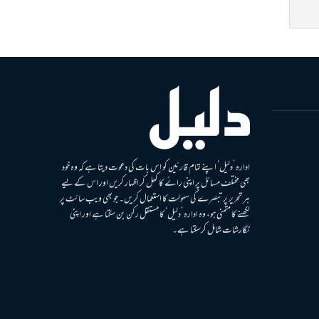
ادارہ ’دلیل‘ اپنے تمام قارئین کو اس بات کی دعوت دیتا ہے کہ وہ خود
بھی مختلف مسائل پر اپنی رائے کا کھل کر اظہار کریں اور اس کے لیے
ہر تحریر پر تبصرے کی سہولت کا استعمال کریں۔ جو بھی ویب سائٹ پر
لکھنے کا متمنی ہو، وہ ادارہ ’دلیل‘ کا مستقل رکن بن سکتا ہے اور اپنی
نگارشات شامل کرسکتا ہے۔