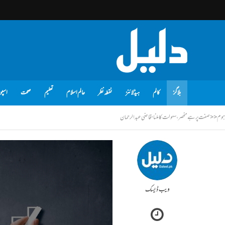
بلاگز
کالم
ہیڈلائنز
نقطہ نظر
عالم اسلام
تعلیم
صحت
اسپو
ہوم
<<
صفت پر ہےمنحصر، سہولت کاملنا - قاضی عبدالرحمان
ویب ڈیسک