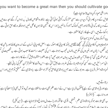
 you want to become a great man then you should cultivate go
 اور اعلی معیار کو پروان چڑھاناچاہیے)
کے در پر کامرانی اگرچہ دیر سے سہی مگر ناک رگڑتی ہوئی آتی ہے. ناکارہ اشخاص کا حال ’یہ ناداں گرگئے سجدے می
در پر کاسہ گدائی پکڑنا اور جبیں کو خاک آلود کرنا نہیں پڑتا. اس کا نشیمن شاہوں کا محل نہیں ہوتا بلکہ درگاہ حق ہوتی ہے.
راستہ دکھاتے ہیں. اسی لیے فارسی کامقولہ ہے،
 کرو کہ جہاں کو عزیز ہو جائو)
چیزوں کو کامیابی کی کنجی سمجھنے لگتے ہیں جو کہ کامیابی کا دھوکہ ہے، اصل کامیابی انسان کے اندرون کا بننا اور باطن ک
ن شخص، اپنوں اور غیروں کی نظر میں یکساں محبوب ہوتا ہے. اس کی صحبت، راحت کا سبب ہوتی ہے. یہ شخصیت کی تعم
. اس موضوع پر کئی آیات قرآنیہ شاہد عدل ہیں. یہاں صرف تین آیات بطور استشہاد پیش کرنے کا ارادہ ہے.
 کو بادشاہ مقرر فرمایا ہے۔ وہ بولے کہ اسے ہم پر بادشاہی کا حق کیونکر ہوسکتا ہے، بادشاہی کے مستحق تو ہم ہیں اور 
ر بتاتے ہیں.
 ہے اور (بادشاہی کے لیے) منتخب فرمایا ہے اس نے اسے علم بھی بہت سا بخشا ہے اور تن و توش بھی (بڑا عطا کیا ہے) 
ور دانا ہے.‘‘ (البقرہ)
ے یہ بھی ثابت ہوا کہ بادشاہ ذی علم، شکیل، قوی، طاقتور اور بڑے دِل و دماغ والا ہونا چاہیے۔ (ابن کثیر)
سف علیہ السلام کو اپنا مصاحب خاص بنایا اور عہدہ کی پیشکش کی تو وزیرخزانہ کے عہدے کے لیے آپ علیہ السلام 