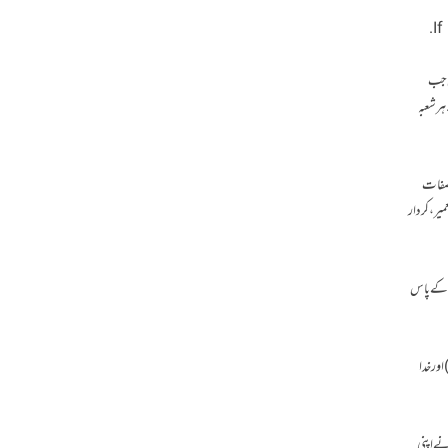
If
ں جب
 ہرشعبہ
ا صفات
یر، کردار
اس کے پاس
اور خدا
نے اپنی