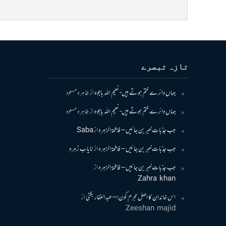
تازہ تبصرے
جہاں دائرے ختم ہوتے ہیں- نعیم اللہ باجوہ
از
طاہرہ مسعود
جہاں دائرے ختم ہوتے ہیں- نعیم اللہ باجوہ
از
طاہرہ مسعود
جب جذبات خبر بن جائیں – فاطمۃالزہرہ
از
Saba
جب جذبات خبر بن جائیں – فاطمۃالزہرہ
از
نایاب زہرہ
جب جذبات خبر بن جائیں – فاطمۃالزہرہ
از
Zahra khan
اس خاندان کا اصل مجرم کون! – عبدالغفار بگٹی
از
Zeeshan majid