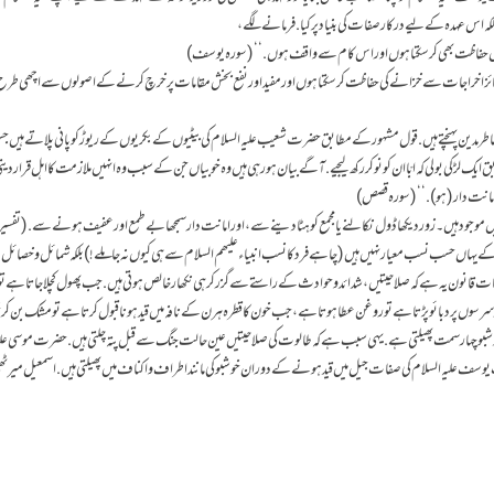
بلکہ اس عہدہ کےلیے درکار صفات کی بنیاد پر کیا. فرمانےلگے،
ہ میں حفاظت بھی کرسکتا ہوں اور اس کام سے واقف ہوں.‘‘ (سورہ یوسف)
ز اخراجات سے خزانے کی حفاظت کرسکتا ہوں اور مفید اور نفع بخش مقامات پر خرچ کرنے کے اصولوں سے اچھی طر
ر مدین پہنچتے ہیں. قول مشہور کے مطابق حضرت شعیب علیہ السلام کی بیٹیوں کے بکریوں کے ریوڑ کو پانی پلاتے ہیں 
ایک لڑکی بولی کہ ابّا ان کو نوکر رکھ لیجیے. آگے بیان ہو رہی ہیں وہ خوبیاں جن کے سبب وہ انہیں ملازمت کا اہل قرار د
ور امانت دار (ہو).‘‘ (سورہ قصص)
اتیں موجود ہیں۔ زور دیکھا ڈول نکالنے یا مجمع کو ہٹا دینے سے، اور امانت دار سمجھا بے طمع اور عفیف ہونے سے. (تفسی
لہ کے یہاں حسب نسب معیار نہیں ہیں (چاہے فرد کا نسب انبیاء علیھم السلام سے ہی کیوں نہ جاملے!) بلکہ شمائل و خصائل م
قانون یہ ہے کہ صلاحیتیں، شدائد و حوادث کے راستے سے گزر کر ہی نکھار خالص ہوتی ہیں. جب پھول کچلا جاتا ہے تو 
وں پر دبائو پڑتا ہے تو روغن عطا ہوتا ہے، جب خون کا قطرہ ہرن کے نافہ میں قید ہونا قبول کرتا ہے تو مشک بن کر
شبو چہار سمت پھیلتی ہے. یہی سبب ہے کہ طالوت کی صلاحیتیں عین حالت جنگ سے قبل پتہ چلتی ہیں. حضرت موسی علی
سف علیہ السلام کی صفات جیل میں قید ہونے کے دوران خوشبو کی مانند اطراف و اکناف میں پھیلتی ہیں. اسمعیل میرٹ