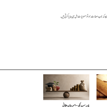
 ہے کہ جب صفات ہو تو سہولیات مل ہی جایا کرتی ہیں.
پیسہ سب کچھ – امیرجان حقانی