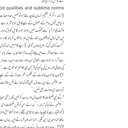
کےگوش گذار کیاتھا.
od qualities and sublime norms.
(ترجمہ: اگر تم عظیم انسان بننا چاہتے ہو تو تمہیں عمدہ صفات
دنیامیں قبول عام کےحصول کےلیے قابل ہونا شرط ہے. قابل 
وقت قیام آیا‘ سے مختلف نہیں ہوتا. جوہر قابل کو ہرکہ ومہ کے 
میں اہل کمال کو پلکوں پر بٹھاتے ہیں اور نااہلوں کو باہر کا 
’کسب کمال کن کہ عزیز جہاں شوی‘ (اپنے کام میں ایسا کمال پیدا
ہمارے معاشرے میں پنپتا ایک عام مغالطہ یہ ہے کہ باہر موجود 
سے آراستہ ہونا ہے. اخلاق حمیدہ اور صفات سعیدہ سے مزی
کی صفائی اور روح کی پاکیزگی قرآن مجید کا اہم موضوع ہے
1) جب غاصب جالوت کے ظلم و ستم سے لڑنے کے لیے بنی اسرائیل میں سے کسی کو بادشاہ بنانے کی ضرورت پیش آتی ہے، اس وقت کا منظر قرآن محکم کی زبانی سنیے،
’’اور پیغمبر نے ان سے (یہ بھی) کہا کہ خدا نے تم پر طالوت
تو بہت سی دولت بھی نہیں.‘‘
آگے نبی فضیلت کا سبب مال و اسباب کو نہیں بلکہ باطنی معیا
’’پیغمبر نے کہا کہ ترجمہ:’’خدا نے اس کو تم پر فضیلت دی
(کو اختیار ہے) جسے چاہے بادشاہی بخشے۔ وہ بڑا کشائش والا ا
حافظ عمادالدین ابن کثیررحمتہ اللہ علیہ فرماتے ہیں، یہاں س
2) جیل سے باعزت رہائی کے بعد، جب بادشاہ نے حضرت یو