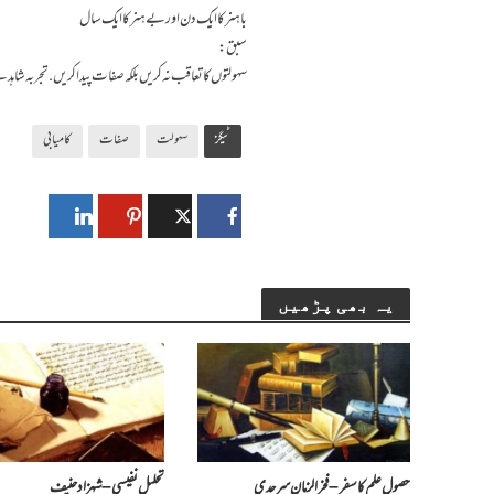
با ہنر کا ایک دن اور بے ہنر کا ایک سال
سبق:
سہولتوں کا تعاقب نہ کریں بلکہ صفات پیدا کریں. تجربہ شاہد
ٹیگز
سہولت
صفات
کامیابی
یہ بھی پڑھیں
حصولِ علم کا سفر – فخرالزمان سرحدی
تحلیل نفیسی – شہزاد حنیف