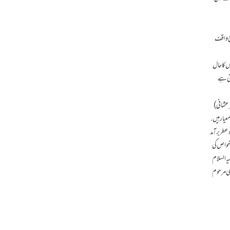
ح واقف
جس کاحال
یتی ہے
رعثمانی)
عیار ہیں.
عطر برآمد
 خواص کی
ہ السلام
ھی مرحوم