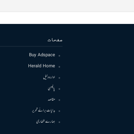
صفحات
Buy Adspace
Herald Home
ادارہ دلیل
پالیسی
مقاصد
ہدایات برائے تحریر
ہمارے لکھاری