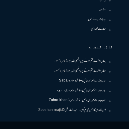
مقاصد
ہدایات برائے تحریر
ہمارے لکھاری
تازہ تبصرے
جہاں دائرے ختم ہوتے ہیں- نعیم اللہ باجوہ
از
طاہرہ مسعود
جہاں دائرے ختم ہوتے ہیں- نعیم اللہ باجوہ
از
طاہرہ مسعود
جب جذبات خبر بن جائیں – فاطمۃالزہرہ
از
Saba
جب جذبات خبر بن جائیں – فاطمۃالزہرہ
از
نایاب زہرہ
جب جذبات خبر بن جائیں – فاطمۃالزہرہ
از
Zahra khan
اس خاندان کا اصل مجرم کون! – عبدالغفار بگٹی
از
Zeeshan majid