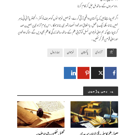
. دوسروں کے ساتھ مل جل کر کام کرنا
اگر ہم چاہتے ہیں کہ پاکستان واقعی ترقی کرے ، تو ہمیں نوجوانوں کو صرف ڈاکٹر، انجینئر یا آئی ٹی ماہر
نہیں بنانا ، بلکہ ایک باعمل ، با اخلاق اور خود انحصار شہری بنانا ہوگا۔ اس یوم آزادی پر ہمیں یہ عہد
کرنا چاہیے کہ ہم اپنی نوجوان نسل کو کتابی علم کے ساتھ ساتھ زندگی کا علم بھی دیں گے، تاکہ وہ خود پر
اور اپنی قوم پر فخر کر سکیں ۔
ٹیگز
آزادی
پاکستان
نوجوان
ہمارا رول
یہ بھی پڑھیں
حصولِ علم کا سفر – فخرالزمان سرحدی
تحلیل نفیسی – شہزاد حنیف