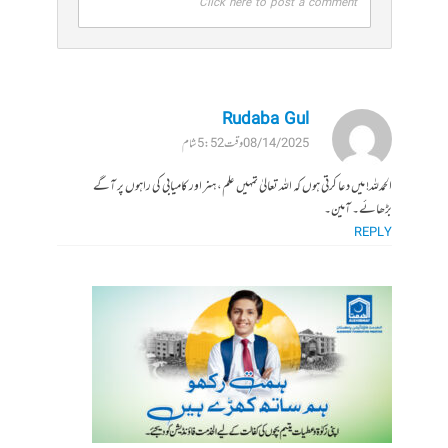
Click here to post a comment
Rudaba Gul
08/14/2025 وقت 5:52 شام
الحمدللہ! میں دعا کرتی ہوں کہ اللہ تعالیٰ تمہیں علم، ہنر اور کامیابی کی راہوں پر آگے
بڑھائے۔ آمین۔
REPLY