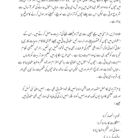
پڑھائی میں اچھے ہوتے ہیں بلکہ اخلاقی طور پر بھی مضبوط کردار کے مالک ہوتے ہیں ۔دوسرا ، فن لینڈ
میں بچوں کو سادہ اور فطری ماحول میں پرورش دی جاتی ہے۔ وہاں اسکول جانے کی عمر 7 سال سے
شروع ہوتی ہے لیکن اس سے پہلے بچوں کو آزادی سے سوچنے، کھیلنے اور سوال کرنے کا موقع دیا
جاتا ہے۔
علاوہ ازیں ، جرمنی میں بچے بچپن سے ہی آزاد فیصلے لینے کی تربیت حاصل کرتے ہیں ۔ ان کے
اسکولوں میں بچوں کو مختلف پیشہ ورانہ مہارتیں سکھائی جاتی ہیں جیسے لکڑی کا کام ، دھات کاری یا
سلائی کڑھائی تاکہ اگر وہ اعلیٰ تعلیم کی طرف نہ بھی جائیں تو خود کفیل بن سکیں ۔ جرمن تعلیمی نظام
تجربات کو تھیوری سے زیادہ اہمیت دیتا ہے۔ اسی طرح سنگا پور میں تعلیم اور تربیت کو یکساں
اہمیت دی جاتی ہے۔ بچوں کو اسکول میں اخلاقیات ، باہمی احترام اور خود نظم وضبط سکھایا جاتا ہے
۔ وہاں اتحانات اور نتائج اہم ضرور ہیں ، لیکن ان کے ساتھ ساتھ بچوں کی شخصیت سازی پر بھی بھر
پور توجہ دی جاتی ہے۔
یوم آزادی کا اصل مقصد صرف جشن منانا نہیں بلکہ خود احتسابی بھی ہے۔ ہمیں اپنی نئی نسل کو
صرف تعلیمی کامیابیوں تک محدود نہیں رکھنا ، بلکہ انہیں زندگی کی بنیادی مہارتیں بھی سکھانی ہیں
جیسے :
. خود پر انحصار کرنا
. مشکلات کا سامنا کرنا
. صفائی اور نظم وضبط اپنانا
. وقت کی پابندی