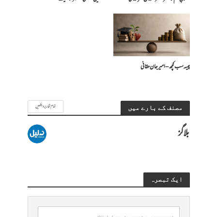
پیسہ سب کچھ – امیرجان حقانی
تمام تحاریر دیکھیں
مصنف کے بارے میں
بلاگز
ایک تبصرہ