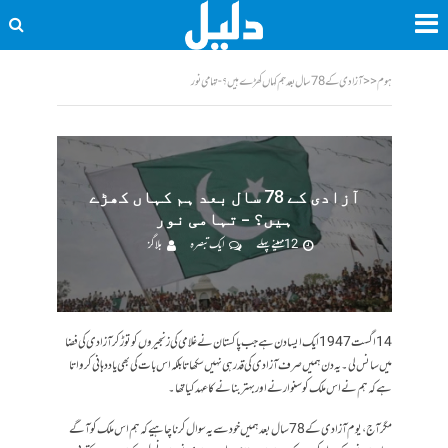
ہوم
<<
آزادی کے 78 سال بعد ہم کہاں کھڑے ہیں؟ - تہامی نور
آزادی کے 78 سال بعد ہم کہاں کھڑے
ہیں؟ – تہامی نور
12 مہینے پہلے
ایک تبصرہ
بلاگز
14 اگست 1947 ایک ایسا دن ہے جب پاکستان نے غلامی کی زنجیروں کو توڑ کر آزادی کی فضا
میں سانس لی۔ یہ دن ہمیں صرف آزادی کی قدر ہی نہیں سکھاتا بلکہ اس بات کی بھی یاد دہانی کرواتا
ہے کہ ہم نے اس ملک کو سنوارنے اور بہتر بنانے کا عہد کیا تھا ۔
مگر آج ، یوم آزادی کے 78 سال بعد ہمیں خود سے یہ سوال کرنا چاہیے کہ ہم اس ملک کو آگے