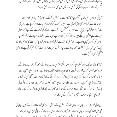
لے جانے کے لیے کس حد تک تیار ہیں ؟ خاص طور پر ہماری نوجوان نسل ۔ کیا وہ صرف کتابی
تعلیم تک محدود ہے یا زندگی کی حقیقی مہارتوں میں بھی مہارت رکھتی ہے؟
آج کی نوجوان نسل شدید تعلیمی دباؤ کا شکار ہے ۔ اسکول ، کوچنگ سینٹرز ، آن لائن کلاسز اور
امتحانات کے گرد گھومتی ہوئی زندگی نے انہیں عملی زندگی کی مہارتوں سے دور کر دیا ہے ۔ ان کی
ساری توانائی گریڈز ، جی پی اے اور اسائنمنٹس پر مرکوز ہے ، اور زندگی گزارنے کے بنیادی اصول
ان کے لیے اجنبی بن چکے ہیں ۔ مثلاً اگر کوئی نلکا خراب ہو جائے یا پنکھا بند ہو جائے تو فوراً پلمبر یا
الیکٹریشن کو فون کیا جاتا ہے ۔ نئی نسل کا ہاتھ سے کوئی چھوٹا سا کام کرنا یا کسی مسئلے کا خود حل نکالنا
ایک “غیر ضروری” مشقت سمجھا جاتا ہے ۔ یہ روش نہ صرف خود انحصاری کو ختم کرتی ہے بلکہ ذہنی
پختگی کو بھی روکتی ہے ۔
آج کا نوجوان ایک دن اکیلا نہیں گزار سکتا ۔ اگر انٹرنیٹ بند ہو جائے ، موبائل خراب ہو جائے یا
کوئی چھوٹا مسئلہ بھی درپیش ہو ، تو وہ مایوسی اور پریشانی کا شکار ہو جاتا ہے۔ وجہ ؟ انہیں بچپن سے
مسائل کا سامنا کرنے کی تربیت ہی نہیں دی گئی ۔دیگر ممالک کی تربیتی صرف تعلیم نہیں ، کردار
سازی کی مثالیں بھی ہیں۔ سب سے پہلے ، جاپان میں بچوں کو ابتدائی عمر سے ہی صفائی ، وقت کی
پابندی ، خاموشی سے سننے اور دوسروں کے جذبات کا خیال رکھنے کی تربیت دی جاتی ہے۔ وہاں
اسکول میں بچے نہ صرف تعلیم حاصل کرتے ہیں بلکہ ہر
دن اپنی کلاسز ، راہداریاں اور یہاں تک کہ اسکول کے واش رومز بھی خود صاف کرتے ہیں۔ جاپانی
کلچر میں اجتماعی ذمہ داریوں کو بہت اہم سمجھا جاتا ہے ۔ یہی وجہ ہے کہ جاپانی نوجوان نہ صرف