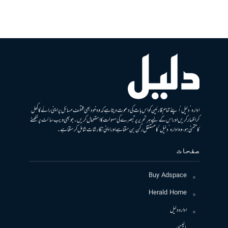
ادارہ ’دلیل‘ اپنے تمام قارئین کو اس بات کی دعوت دیتا ہے کہ وہ خود بھی مختلف مسائل پر اپنی رائے کا کھل
کر اظہار کریں اور اس کے لیے ہر تحریر پر تبصرے کی سہولت کا استعمال کریں۔ جو بھی ویب سائٹ پر لکھنے
کا متمنی ہو، وہ ادارہ ’دلیل‘ کا مستقل رکن بن سکتا ہے اور اپنی نگارشات شامل کرسکتا ہے۔
صفحات
Buy Adspace
Herald Home
ادارہ دلیل
پالیسی