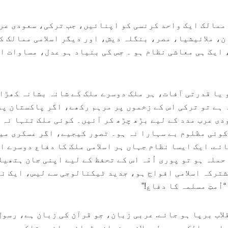
 ممالک ایک واحد کرنسی کو اپنائیں، جب ترکی، سعودی عر
 ملائیشیا، مصر، بنگلہ دیش، اور دیگر اسلامی ممالک ک
 ایک ہی معاشی نظام ہو ۔ جس کی بنیاد ہو عدل، مساوات ا
 یا قدرتی آفات، ہر ملک دوسرے ملک کے شانہ بشانہ کھڑا
 ہے تو ترکی اس کے زخموں پر مرہم رکھے، اگر پاکستان پر
دی عرب مدد کے لیے بڑھ چڑھ کر آئیں۔ کوئی ملک تنہا نہ 
کوئی مظلوم بے سہارا نہ ہو۔ تصور کیجیے، اگر عسکری می
ئے. ایک ایسا نظام جہاں ہر اسلامی ملک کا دفاع دوسرے اس
حملہ ہو تو پوری اُمّہ اس کے تحفظ کے لیے اپنی جان ہتھیل
شترکہ اسلامی افواج ہو، جدید ٹیکنالوجی سے لیس، ایک ن
اُمتِ مسلمہ کا دفاع!”
اب برپا ہو جائے. عربی زبان، جو قرآن کی زبان ہے، رسول
لم ممالک میں بطور لازمی زبان پڑھائی جائے، تاکہ ہر