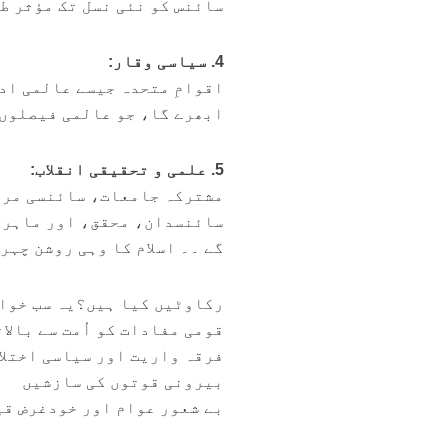
سائنس کو نئی نسل تک مؤثر ط
4. سیاسی وقار:
اقوامِ متحدہ جیسے عالمی ادا
ابھرے گا، جو عالمی فیصلوں 
5. علمی و تحقیقی انقلاب:
مشترکہ جامعات، سائنسی مرا
سائنسدان، محقق، اور ماہرین
گے ۔۔ اسلام کا وہی روشن چہر
رکاوٹیں کیا ہیں؟یہ سب خواب
قومی مفادات کو اُمت سے بالا
فرقہ واریت اور سیاسی اختلا
بیرونی قوتوں کی سازشیں
بے شعور عوام اور خودغرض ق