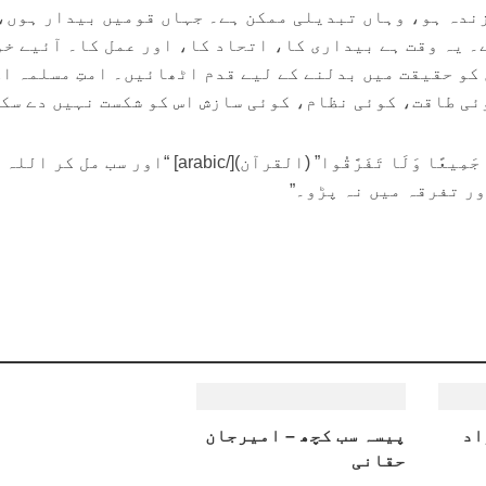
زندہ ہو، وہاں تبدیلی ممکن ہے۔ جہاں قومیں بیدار ہوں،
ے۔ یہ وقت ہے بیداری کا، اتحاد کا، اور عمل کا۔ آئیے خ
کو حقیقت میں بدلنے کے لیے قدم اٹھائیں۔ امتِ مسلمہ ا
وئی طاقت، کوئی نظام، کوئی سازش اس کو شکست نہیں دے سک
[arabic]”وَاعْتَصِمُوا بِحَبْلِ اللَّهِ جَمِيعًا وَلَا تَفَرَّقُوا” (القرآن)[/arabic] “اور سب مل
ور تفرقہ میں نہ پڑو۔”
اد
پیسہ سب کچھ – امیرجان
حقانی