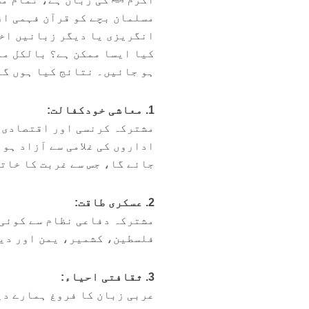
مسلمان بچے کو قرآن فہمی از
انگریزی یا دیگر زبانیں اخت
کیا ایسا ممکن ہے؟ بالکل مم
ہو جائیں۔ نتائج کیا ہوں گے
1. معاشی خودکفالت:
مشترکہ کرنسی اور اقتصادی ت
اداروں کی غلامی سے آزاد ہو 
جائے گا، جس سے غربت کا خات
2. عسکری طاقت:
مشترکہ دفاعی نظام سے کوئی 
فلسطین، کشمیر، یمن اور دیگ
3. ثقافتی احیاء:
عربی زبان کا فروغ ہمارے دی