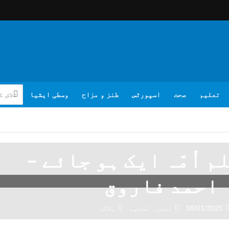
تعلیم
صحت
اسپورٹس
طنز و مزاح
وسطی ایشیا
م اُمّہ ایک ہو جائے –
احمد فاروق
08/01/2025
تبصرہ لکھیے
بلاگز