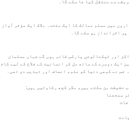
ریقے سے منتقل کیا جا سکے گا۔
روں میں مسلم ممالک کا ایک متحدہ بلاک ایک مؤثر آواز ب
پر اثرانداز ہو سکے گا۔
کز اور ٹیکنالوجی پارکس قائم ہوں گے جہاں مسلمان
 ایک دوسرے کے ساتھ مل کر انسانیت کے فلاح کے لیے کام 
ہ جس نے کبھی دنیا کو علم، انصاف اور تہذیب دی تھی۔
 حقیقت بن سکتے ہیں، مگر کچھ رکاوٹیں ہیں:
تر سمجھنا
فات
یادت