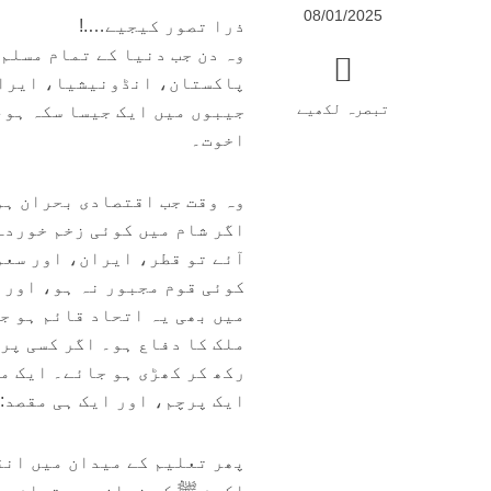
08/01/2025
ذرا تصور کیجیے….!
وہ دن جب دنیا کے تمام مسلم
پاکستان، انڈونیشیا، ایران،
تبصرہ لکھیے
جیبوں میں ایک جیسا سکہ ہو،
اخوت۔
وہ وقت جب اقتصادی بحران ہو
اگر شام میں کوئی زخم خوردہ
آئے تو قطر، ایران، اور سعو
کوئی قوم مجبور نہ ہو، اور 
میں بھی یہ اتحاد قائم ہو جا
ملک کا دفاع ہو۔ اگر کسی پر 
رکھ کر کھڑی ہو جائے۔ ایک م
ایک پرچم، اور ایک ہی مقصد: “
پھر تعلیم کے میدان میں انقل
اکرم ﷺ کی زبان ہے، تمام مس