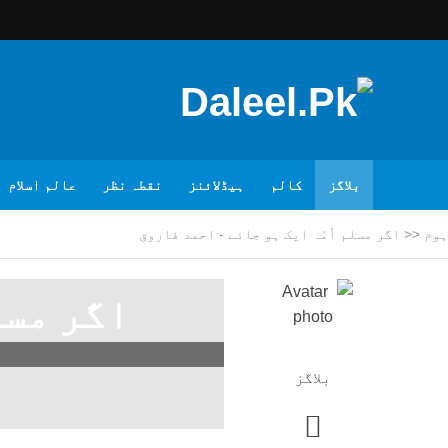
بلاگز
کالم
ہیڈلائنز
نقطہ نظر
عالم اسلام
ہوم
<<
اگر مسلم اُمّہ ایک ہو جائے - احمد فاروق
اگر مسل
بلاگز