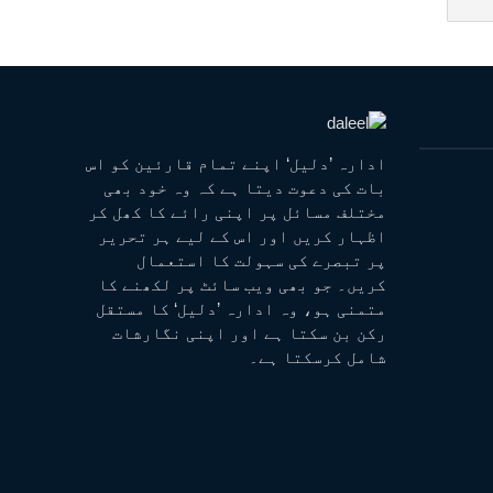
ادارہ ’دلیل‘ اپنے تمام قارئین کو اس
بات کی دعوت دیتا ہے کہ وہ خود بھی
مختلف مسائل پر اپنی رائے کا کھل کر
اظہار کریں اور اس کے لیے ہر تحریر
پر تبصرے کی سہولت کا استعمال
کریں۔ جو بھی ویب سائٹ پر لکھنے کا
متمنی ہو، وہ ادارہ ’دلیل‘ کا مستقل
رکن بن سکتا ہے اور اپنی نگارشات
شامل کرسکتا ہے۔