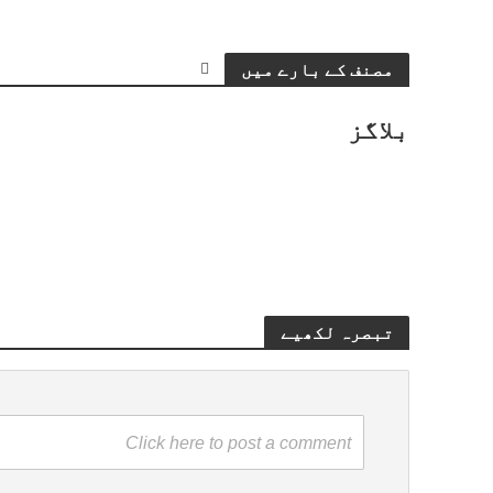
مصنف کے بارے میں
بلاگز
تبصرہ لکھیے
Click here to post a comment