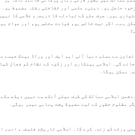
خود حاصل ہو۔ دینی، علمی اور ثقافتی رشتہ مضبوط ہو۔
یاری ہوں۔ صرف علم کے تبادلے کا ذریعہ، غلامی کا نہیں
کن ہے… اگر نیت خالص ہو، قیادت مخلص ہو، اور عوام بی
؟
عاون سے مسلم دنیا آئی ایم ایف اور ورلڈ بینک جیسے م
جائے گی۔ اسلامی بینکاری اور زکوٰۃ کے نظام کو فعال کیا
مہ ممکن ہوگا۔
دشمن اسلامی ممالک کی طرف میلی آنکھ سے نہیں دیکھ سکے 
ر مظلوم خطوں کے لیے مضبوط پشت پناہی میسر ہوگی۔
نی ورثے کو زندہ کرے گا۔ اسلامی تاریخ، فلسفہ، ادب، ا