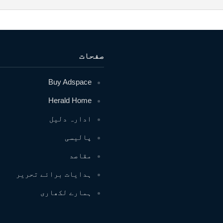
صفحات
Buy Adspace
Herald Home
ادارہ دلیل
پالیسی
مقاصد
ہدایات برائے تحریر
ہمارے لکھاری