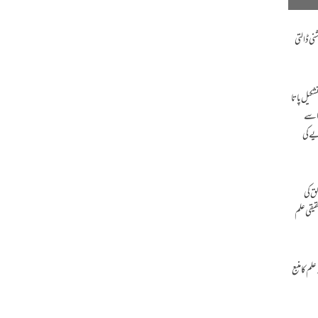
نی ڈالتی
شکیل پاتا
 اسے
 نظریے کی
انسان کو خالق کی
یقی علم
ات کی واضح نشانیاں ہیں کہ علم کا منبع