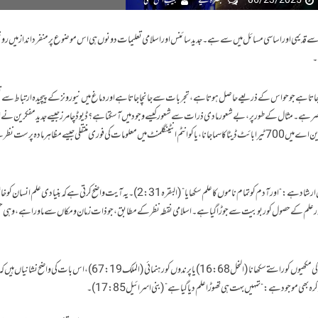
06/23/2025
تبصرہ لکھیے
مجیب الحق حقی
سب سے قدیمی اور اساسی مسائل میں سے ہے۔ جدید سائنس اور اسلامی تعلیمات دونوں ہی اس موضوع پر منفرد انداز میں روش
ے۔
 دیا جاتا ہے جو حواس کے ذریعے حاصل ہوتا ہے، تجربات سے جانچا جاتا ہے اور دماغ میں نیورونز کے پیچیدہ ارتباط سے ت
صر ہے۔ مثال کے طور پر، بے شعور مادی ذرات سے شعور کیسے وجود میں آ سکتا ہے؟ ڈیوڈ چامرز جیسے جدید مفکرین نے
“شعور کا مشکل مسئلہ” قرار دیا ہے۔ اسی طرح، 1 گرام ڈی این اے میں 700 ٹیرا بائٹ ڈیٹا کا سما جانا، یا کوانٹم انٹینگلمنٹ میں معلومات کی فوری منتقلی جیسے مظاہر مادہ پرست
اسلامی تعلیمات علم کو ربانی عطا قرار دیتی ہیں۔ قرآن مجید میں ارشاد ہے: “اور آدم کو تمام ناموں کا علم سکھایا” (البقرہ 2:31)۔ یہ آیت واضح کرتی ہے کہ بنیادی علم 
ر علم کے حصول کو ربوبیت سے جوڑا گیا ہے۔ اسلامی نقطہ نظر کے مطابق، جو ذات زمان و مکاں سے ماورا ہے، وہی حق
فطرت میں پائے جانے والے حیرت انگیز نظام، جیسے شہد کی مکھیوں کو راستے سکھانا (النحل 16:68) یا پرندوں کو رہنمائی (الملک 67:19)، اس ب
ہ بھی موجود ہے: “تمہیں بہت ہی تھوڑا علم دیا گیا ہے” (بنی اسرائیل 17:85)۔