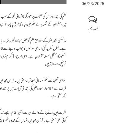
06/23/2025
علم کی ابتدا اور اس کی حقیقت پر غور کرنا انسانی فکر کے 
ہیں، مگر ان کے نقطہ ہائے نظر میں بنیادی فرق پایا جاتا ہ
تبصرہ لکھیے
سائنسی نقطہ نظر کے مطابق علم کو محض ڈیٹا کا مجموعہ قرار
ہے۔ مگر یہ نظریہ کئی اساسی سوالوں کا جواب دینے سے قا
توضیح سے بالاتر ہیں۔
طرف سے عطا ہوا۔ سورہ علق کی ابتدائی آیات میں پڑھنے او
رکھ سکتی ہے۔
کوئی اعلیٰ ہستی ہے۔ قرآن مجید میں انسان کے محدود علم کا تذکر