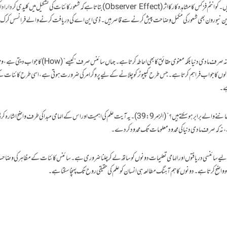
جدید سائنس کے سامنے بھی کئی بنیادی سوالات حل طلب ہیں۔ کوانٹم فزکس کا مشاہدہ کار کا اثر (Observer Effect) بتاتا ہے کہ شعور کائنات کی تشکیل میں کلیدی کرد
 2023 کی جدید تحقیق کے مطابق، دماغ کے 86 بلین نیورون بھی شعور کی مکمل وضاحت پیش کرنے سے قاصر ہیں۔ ڈی این اے کی دریافت کرنے والے فرانسس ک
اسلامی نقطہ نظر کی برتری اس کے جامع ہونے میں ہے۔ یہ نہ صرف مادی دنیا بلکہ معنوی حقائق کا بھی احاطہ کرتا ہے۔ جہاں س
کس نے” (Who) کے اساسی سوالوں کا جواب فراہم کرتا ہے۔ جس طرح کمپیوٹر کو چلانے کے لیے پروگرامر کی ضرورت ہوتی ہے، اسی طرح کائنات 
ہے۔
قرآن مجید میں ارشاد ہے: “کہہ دیجئے کیا جاننے والے اور نہ جاننے والے برابر ہو سکتے ہیں؟” (الزمر 39:9)۔ یہ آیت علم کی اہمیت اور اس کے الہامی مبدا کی طرف و
، نہ کہ صرف مادی دنیا کی محدود معلومات تک محدود کر دے۔
نے کے لیے سائنسی دریافتوں اور الہامی تعلیمات دونوں کو ساتھ لے کر چلنا ضروری ہے۔ سائنس کائنات کے مظاہر کی وضاح
و واضح کرتا ہے۔ دونوں کا ہم آہنگ مطالعہ ہی انسان کو علم کی حقیقی روح تک پہنچا سکتا ہے۔