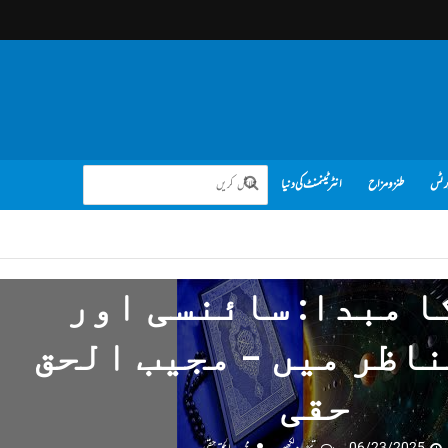
رٹس
طنز و مزاح
انٹرٹینمنٹ کی دنیا
ا مبدا: سائنسی اور
ناظر میں – مجیب الحق
حقی