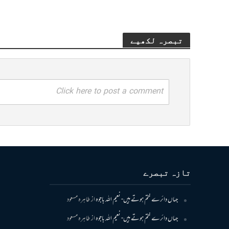
تبصرہ لکھیے
Click here to post a comment
تازہ تبصرے
جہاں دائرے ختم ہوتے ہیں- نعیم اللہ باجوہ
از
طاہرہ مسعود
جہاں دائرے ختم ہوتے ہیں- نعیم اللہ باجوہ
از
طاہرہ مسعود