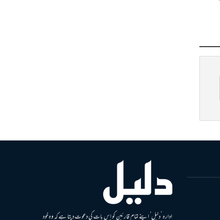
ادارہ ’دلیل‘ اپنے تمام قارئین کو اس بات کی دعوت دیتا ہے کہ وہ خود