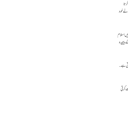
ار ادا کرتا
رک نے خود
ائنس صرف “کیسے” (How) کا جواب دیتی ہے، وہیں اسلام
کے پیچیدہ
اضح اشارہ کرتی ہے۔
ت کرتی