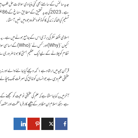
ہے۔
تسلیم کیا تھا کہ زندگی کا کوڈ خود بخود وجود میں نہیں آ سکتا۔
“کیوں” (Why) اور “
نظام کو چلانے کے لیے ایک عظیم ہستی کا ہونا ضروری 
حقیقی علم وہی ہے جو انسان کو خالق کی معرفت تک پہنچائے
آخر میں یہ کہا جا سکتا ہے کہ علم کی حقیقی نوعیت کو سمجھ
ہے، جبکہ اسلام ان مظاہر کے پیچھے کارفرما حکمت اور مقصد ک