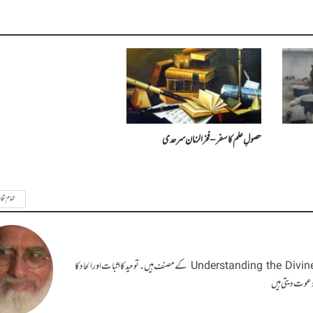
حصولِ علم کا سفر – فخرالزمان سرحدی
تمام تحا
مجیب الحق حقی ریٹائرڈ پی آئی اے آفیسر ہیں۔ دو کتب " خدائی سرگوشیاں" اور۔ Understanding the Divine Whispers کے مصنف ہیں۔ توحید کا اثبات اور الحاد کا
دعوت دیتی ہیں