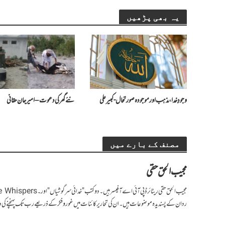
یہ بھی پڑھیں
وجودِ خدا، مذہب اور موجودہ صورتحال- کبیر علی
نئے گھر کی دعوت – امیرجان حقانی
مصنف کے بارے میں
مجیب الحق حقی
رد ان کے پسندیدہ موضوعات ہیں۔ ان کی تحاریر کائنات میں غوروفکر کے ذریعے رب تک پہنچنے کی 