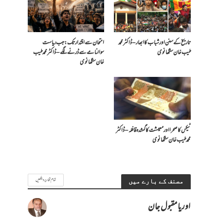
تاریخ کے سنن اور شباب کا ابھار – ڈاکٹر محمد
امتحان سے اقتدار تک: جب ریاست
طیب خان سنگھانوی
سوالنامے سے ڈرنے لگے – ڈاکٹر محمد طیب
خان سنگھانوی
ٹیکس کا صحرا اور معیشت کا گمشدہ قافلہ – ڈاکٹر
محمد طیب خان سنگھانوی
تمام تحاریر دیکھیں
مصنف کے بارے میں
اوریا مقبول جان