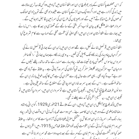
کہ اس مملکت پاکستان کے باہر جو بلوچ ایران اور افغانستان میں آباد ہیں وہ کس قدر بدترین حالات
میں زندگی گزار رہے ہیں اور اگر وہ ایک دن لڑ کے پاکستان سے علیحدہ ہو بھی گئے تو یہ پڑوسی ممالک
گِدھوں کی طرح منڈلاتے آئیں گے اور بھیڑیوں کی طرح ان کی سرزمین پر قابض ہو جائیں گے۔
سردار عطاء اللہ مینگل کا یہ بیان نواب اکبر بگٹی کے سانحے کے تھوڑی دیر بعد کا ہے۔ اس زمانے
میں بھارت نے افغانستان اور ایران میں ابھی اپنی نئی حکمت عملی کے حساب سے کام شروع کیا
ہی تھا۔
افغانستان میں قونصل خانے کھل رہے تھے اور ایران میں زاہدان کے بھارتی قونصل خانے کی
سرگرمیاں چاہ بہار کی بندرگاہ تک پھیل گئی تھیں۔ یہ وہی بندرگاہ ہے جہاں بھارتی ’’را‘‘ کا حاضر
سروس جاسوس کلبھوشن یادیو تعینات تھا۔ چاہ بہار سے سمندر کے ساتھ ساتھ ریتلے ٹیلوں کے
درمیان آپ سڑک پر چند کلو میٹر سفر کریں تو پاکستان کی سرحد آ جاتی ہے۔ یہ علاقہ بے آباد بھی ہے
اور بے آب و گیاہ بھی۔ یہی صورت حال پورے مکران کی ہے جس کا ایک طویل بارڈر ایران کے
ساتھ منسلک ہے۔ اس کے بعد یہ سرحد خاران اور چاغی کے اضلاع کے ساتھ چلی جاتی ہے۔
دونوں طرف بلوچ قبائل آباد ہیں۔ قبیلہ پاکستان میں ہے تو سردار ایران میں، سردار پاکستان میں تو
قبیلہ ایران میں۔ یہ تقسیم انگریز کی آمد سے پہلے نہ تھی۔
وہ بیس لاکھ بلوچ جو آجکل ایران میں آباد ہیں، ان کے علاقے 21 جنوری 1929ء کو ایرانی بادشاہ
رضا شاہ پہلوی کے دور میں ایران کا حصہ بنے۔ میر دوست محمد باراک زئی اس وقت ایرانی شہر، چاہ
بہار، نک شہر، سرباز، زاہدان اور کاش پر مشتمل مغربی بلوچستان کی آزاد ریاست کا سربراہ تھا۔ یہ علاقہ
میر بہرام خان باراک زئی کے زیر حکومت ایک خود مختار علاقہ تھا جس پر1915ء میں انگریزوں نے
حملہ کیا اور شکست کھائی۔ بہرام خان کے مرنے کے بعد جب دوست محمد سربراہ بنا تو اس سے