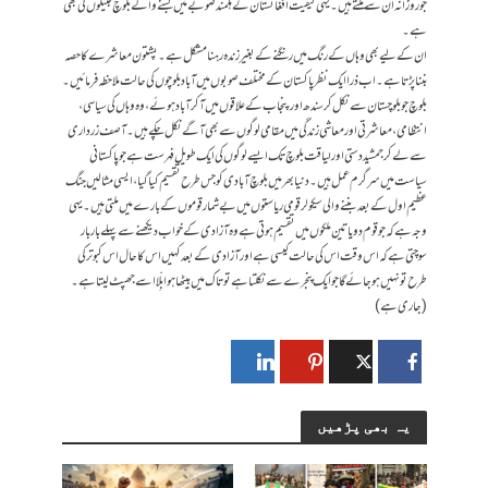
جو روزانہ ان سے ملتے ہیں۔ یہی کیفیت افغانستان کے ہلمند صوبے میں بسنے والے بلوچ قبیلوں کی بھی
ہے۔
ان کے لیے بھی وہاں کے رنگ میں رنگنے کے بغیر زندہ رہنا مشکل ہے۔ پشتون معاشرے کا حصہ
بننا پڑتا ہے۔ اب ذرا ایک نظر پاکستان کے مختلف صوبوں میں آباد بلوچوں کی حالت ملاحظہ فرمائیں۔
بلوچ جو بلوچستان سے نکل کر سندھ اور پنجاب کے علاقوں میں آ کر آباد ہوئے، وہ وہاں کی سیاسی،
انتظامی، معاشرتی اور معاشی زندگی میں مقامی لوگوں سے بھی آگے نکل چکے ہیں۔ آصف زرداری
سے لے کر جمشید دستی اور لیاقت بلوچ تک ایسے لوگوں کی ایک طویل فہرست ہے جو پاکستانی
سیاست میں سرگرم عمل ہیں۔ دنیا بھر میں بلوچ آبادی کو جس طرح تقسیم کیا گیا، ایسی مثالیں جنگ
عظیم اول کے بعد بننے والی سیکولر قومی ریاستوں میں بے شمار قوموں کے بارے میں ملتی ہیں۔ یہی
وجہ ہے کہ جو قوم دو یا تین ملکوں میں تقسیم ہوتی ہے وہ آزادی کے خواب دیکھنے سے پہلے بار بار
سوچتی ہے کہ اس وقت اس کی حالت کیسی ہے اور آزادی کے بعد کہیں اس کا حال اس کبوتر کی
طرح تو نہیں ہو جائے گا جو ایک پنجرے سے نکلتا ہے تو تاک میں بیٹھا ہوا بِلّا اسے جھپٹ لیتا ہے۔
(جاری ہے)
یہ بھی پڑھیں