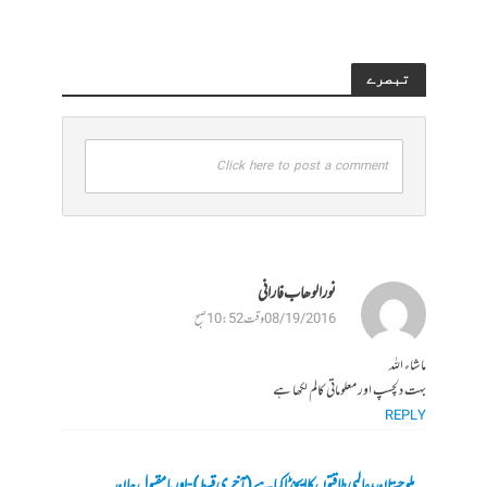
تبصرے
Click here to post a comment
نورالوھاب فارانی
08/19/2016 وقت 10:52 صبح
ما شاء اللہ
بہت دلچسپ اور معلوماتی کالم لکھا ہے
REPLY
بلوچستان، عالمی طاقتوں کا ایجنڈا کیا ہے (آخری قسط)-اوریا مقبول جان