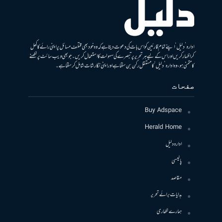
ادارہ ’دلیل‘ اپنے تمام قارئین کو اس بات کی دعوت دیتا ہے کہ وہ خود بھی مختلف مسائل پر اپنی رائے کا کھل
کر اظہار کریں اور اس کے لیے ہر تحریر پر تبصرے کی سہولت کا استعمال کریں۔ جو بھی ویب سائٹ پر لکھنے
کا متمنی ہو، وہ ادارہ ’دلیل‘ کا مستقل رکن بن سکتا ہے اور اپنی نگارشات شامل کرسکتا ہے۔
صفحات
Buy Adspace
Herald Home
ادارہ دلیل
پالیسی
مقاصد
ہدایات برائے تحریر
ہمارے لکھاری