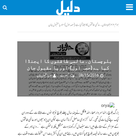
ہوم
<<
بلوچستان۔عالمی طاقتوں کا ایجنڈا کیا ہے (حصہ اول)-اوریا مقبول جان
بلوچستان۔عالمی طاقتوں کا ایجنڈا
کیا ہے (حصہ اول)-اوریا مقبول جان
08/15/2016
تبصرے
اوریا مقبول جان
بزرگ بلوچ رہنما سردار عطاء اللہ مینگل نے چند سال پہلے بلوچ نوجوانوں سے ملاقات کے دوران
ایک پتے کی بات کی تھی۔ کہا ’’آزادی حاصل کرنا آسان ہے لیکن ان پڑوسیوں اور عالمی طاقتوں
کے عزائم کے مقابلے میں اسے سنبھال کر رکھنا بہت مشکل بلکہ ناممکن ہے‘‘۔ دنیا بھر کے
بلوچوں میں سے ساٹھ فیصد بلوچ جو پاکستان میں رہتے ہیں ان کی اکثریت اس حقیقت سے واقف ہے