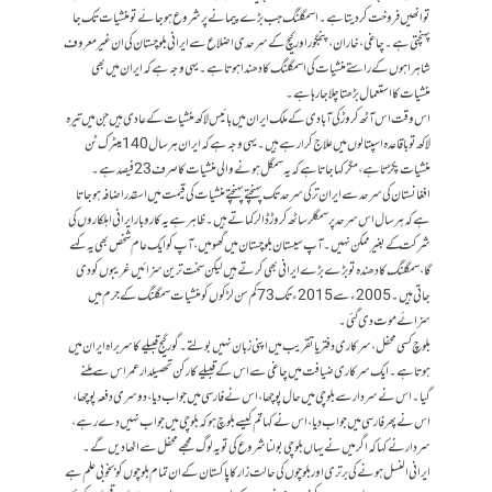
تو انھیں فروخت کر دیتا ہے۔ اسمگلنگ جب بڑے پیمانے پر شروع ہو جائے تو منشیات تک جا
پہنچتی ہے۔ چاغی، خاران، پنجگور اور کیچ کے سرحدی اضلاع سے ایرانی بلوچستان کی ان غیر معروف
شاہراہوں کے راستے منشیات کی اسمگلنگ کا دھندا ہوتا ہے۔ یہی وجہ ہے کہ ایران میں بھی
منشیات کا استعمال بڑھتا چلا جا رہا ہے۔
اس وقت اس آٹھ کروڑ کی آبادی کے ملک ایران میں بائیس لاکھ منشیات کے عادی ہیں جن میں تیرہ
لاکھ تو باقاعدہ اسپتالوں میں علاج کرا رہے ہیں۔ یہی وجہ ہے کہ ایران ہر سال 140 میٹرک ٹن
منشیات پکڑتا ہے، مگر کہا جاتا ہے کہ یہ سمگل ہونے والی منشیات کا صرف 23 فیصد ہے۔
افغانستان کی سرحد سے ایران ترکی سرحد تک پہنچتے پہنچتے منشیات کی قیمت میں اسقدر اضافہ ہو جاتا
ہے کہ ہر سال اس سرحد پر سمگلر ساٹھ کروڑ ڈالر کماتے ہیں۔ ظاہر ہے یہ کاروبار ایرانی اہلکاروں کی
شرکت کے بغیر ممکن نہیں۔ آپ سیستان بلوچستان میں گھومیں، آپ کو ایک عام شخص بھی یہ کہے
گا، سمگلنگ کا دھندہ تو بڑے بڑے ایرانی بھی کرتے ہیں لیکن سخت ترین سزائیں غریبوں کو دی
جاتی ہیں۔ 2005ء سے 2015ء تک 73 کم سن لڑکوں کو منشیات سمگلنگ کے جرم میں
سزائے موت دی گئی۔
بلوچ کسی محفل، سرکاری دفتر یا تقریب میں اپنی زبان نہیں بولتے۔ گور گیج قبیلے کا سربراہ ایران میں
ہوتا ہے۔ ایک سرکاری ضیافت میں چاغی سے اس کے قبیلے کا رکن تحصیلدار عمر اس سے ملنے
گیا۔ اس نے سردار سے بلوچی میں حال پوچھا، اس نے فارسی میں جواب دیا، دوسری دفعہ پوچھا،
اس نے پھر فارسی میں جواب دیا، اس نے کہا تم کیسے بلوچ ہو کہ بلوچی میں جواب نہیں دے رہے،
سردار نے کہا کہ اگر میں نے یہاں بلوچی بولنا شروع کی تو یہ لوگ مجھے محفل سے اٹھا دیں گے۔
ایرانی النسل ہونے کی برتری اور بلوچوں کی حالت زار کا پاکستان کے ان تمام بلوچوں کو بخوبی علم ہے