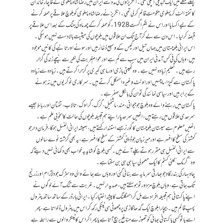
پہلے خطے میں ایک تبدیلی آ چکی تھی۔ انگریزوں کی مدد سے ایران میں رضاشاہ پہلوی نے قاچار خاندان
کا تختہ الٹ کر پہلوی حکومت قائم کر لی تھی۔ انگریز نے رضا شاہ پہلوی کو بلوچ علاقے پر حملہ کرنے
کے لیے اکسایا اور اس نے یکم اگست 1928ء کو حملہ کر کے چھ ماہ کی جنگ کے بعد اس علاقے پر
قبضہ کر لیا۔ اس دن سے لے کر آج تک ان علاقوں میں بلوچوں کی حیثیت بالادست نہیں ہوسکی۔
اس ایرانی بلوچستان میں جہاں تیل اور گیس کے وسیع ذخائر ہیں اور سونے اور تانبے کی کانیں موجود
ہیں، وہاں کی فی کس آمدنی ایران میں سب سے کم ہے اور عوام غربت کی لکیر سے نیچے زندگی گزار
رہے ہیں۔ تعلیم زیادہ نہیں ہے۔ وہ کھیتی باڑی اور ماہی گیری پر گزارا کرتے ہیں۔ زیادہ سے زیادہ
پاکستان سے کپڑا، ماچسیں اور اونٹ وغیرہ اسمگل کرتے ہیں۔ سرکاری نوکریوں میں نہ ہونے
کے برابر ہیں اور سیاسی نمائندگی تو ان کی بالکل صفر ہے۔
پاکستان میں رہنے والے وہ بلوچ جو جیوانی، مند، ماشخیل، گرک، گراوک، تالاب، تفتان اور رباط جیسے
سرحدی علاقوں میں رہتے ہیں، انھیں سرحد پار اپنے ہم قبیلہ بلوچوں کی حالت کا بخوبی علم ہے۔
انھیں معلوم ہے سیستان بلوچستان کا گورنر جسے استندار کہتے ہیں، ہمیشہ ایرانی النسل ہو گا، فرمان دار جو
کمشنر کی سطح کا افسر ہے اور میر زبان جو ڈپٹی کمشنر کے سطح کا افسر ہے ، یہ بھی گزشتہ نوے سالوں
سے ایرانی النسل ہی مقرر ہوتے چلے آئے ہیں۔ کسی بلوچ کو شاید یہ خواب بھی دکھائی نہیں دیتے کہ
وہ ’’گرمک‘‘ یعنی کسٹم کا ایک معمولی سپاہی ہی بن سکتا ہے۔
چاہ بہار کی بندر گاہ جو بھارتی سرمایہ سے بنائی گئی اور وہاں سے جانے والی وہ سڑک جو دلآرام اور زرنج
تک جاتی ہے، وہاں بلوچ مزدور تو ہو سکتے ہیں، عہدیدار نہیں۔ غربت سے تنگ آئے لوگوں نے
اپنے پاکستانی ہم قبیلہ افراد سے مل کر اسمگلنگ کا پیشہ اختیار کیا۔ ایرانی بارڈر کے ساتھ ساتھ پٹرول
پمپ قائم ہیں۔ بیچارا بلوچ ایک گدھا گاڑی پر چھوٹی سی ٹینکی رکھ کر اس میں پٹرول ڈلواتا ہے، پھر
اسے یا تو کسی پاکستانی بھائی کو تھوڑے منافع پر بیچ آتا ہے یا پھر اگر اس کا ٹینکر والوں سے رابطہ ہے