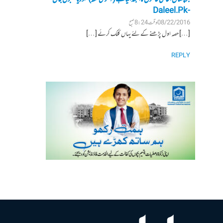
- Daleel.Pk
08/22/2016 وقت 8:24 صبح
[…] حصہ اول پڑھنے کے لئے یہاں کلک کرئے […]
REPLY