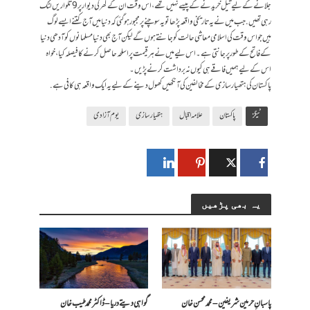
جلانے کے لیے تیل خریدنے کے پیسے نہیں تھے، اس وقت ان کے گھر کی دیوار پر 9 تلواریں لٹک
رہی تھیں. جب میں نے یہ تاریخی واقعہ پڑھا تو یہ سوچنے پر مجبور ہوگئی کہ دنیا میں آج کتنے ایسے لوگ
ہیں جو اس وقت کی اسلامی معاشی حالت کو جانتے ہوں گے لیکن آج بھی دنیا مسلمانوں کو آدھی دنیا
کے فاتح کے طور پر جانتی ہے۔ اس لیے میں نے ہر قیمت پر اسلحہ حاصل کرنے کا فیصلہ کیا، خواہ
اس کے لیے ہمیں فاقے ہی کیوں نہ برداشت کرنے پڑیں۔
پاکستان کی ہتھیار سازی کے مخالفین کی آنکھیں کھول دینے کےلیے یہ ایک واقعہ ہی کافی ہے.
ٹیگز
پاکستان
علامہ اقبال
ہتھیار سازی
یوم آزادی
یہ بھی پڑھیں
پاسبانِ حرمین شریفین – محمد محسن خان
گواہی دیتے دریا – ڈاکٹر محمد طیب خان