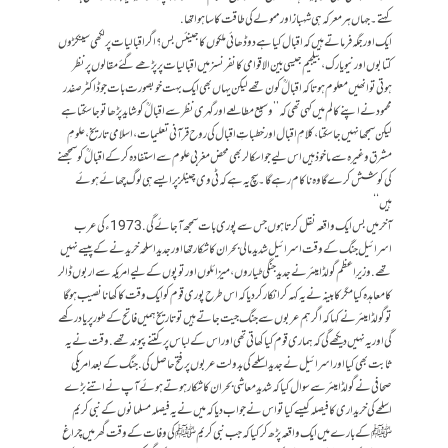
کہتے۔ جہاں ہر معرکہ ہی شہباز اور ممولے کی طاقت کا سا ہوا تھا.
ایک اور جگہ فرماتے ہیں کہ اقبال کیا ہے دو ڈھائی ملکوں کا جینئس بس؟ اگر اقبالیات پر لکھی سینکڑوں
کتابوں اور نیویارک، بیلجیم جیسی بین الاقوامی کانفرنسز میں اقبالیات پر پڑھے گئے مقالوں پر نظر
ہوتی تو انھیں معلوم ہوتا کہ اقبالؒ کون تھے لیکن یہاں بھی ایک بہت خوبصورت بات جو ڈاکٹر صفدر
محمود نے اپنے کالم میں کہی تھی کہ ’’وسیع مطالعے اور گہری نظر سے اقبالؒ کو شاید پڑھا تو جاسکتا ہے
لیکن سمجھا نہیں جاسکتا، کلامِ اقبال اور خطباتِ اقبال کی روح قرآنی تعلیمات، اسلامی تاریخ، علومِ
مشرق وغیرہ سے ماخوذ ہیں اس لیے جو اسکالر بھی محض مغربی علوم سے استفادہ کرکے اقبالؒ کو سمجھنے
کی کوشش کرےگا وہ ناکام رہے گا۔ سچ یہ ہے کہ ٹی وی چینلز پر ایسے ہی لوگ چھائے ہوئے
ہیں‘‘
آخر میں بس ایک واقعہ نقل کرتا ہوں جس سے پوری بات سمجھ آ جائے گی. 1973ء کی عرب
اسرائیل جنگ کے وقت اسرائیل شدید مالی بحران کا شکار تھا اور جدید اسلحہ خریدنے کے پیسے نہیں
تھے. وزیرِاعظم گولڈا میئر نے جدید جنگی طیاروں، میزائلوں اور توپوں کے لیے امریکہ سے اربوں ڈالر
کا معاہدہ کیا مگر کابینہ نے یہ کہہ کر انکار کردیا کہ اس طرح پوری قوم کو ایک وقت کا کھانا نصیب ہوگا
تو گولڈا میئر نے کہا کہ اگر ہم عربوں سے جنگ جیت جاتے ہیں تو تاریخ ہمیں فاتح کے طور پر یاد رکھے
گی اور یہ نہیں دیکھے گی کہ ہماری قوم کیا کھاتی تھی اور اس کے لباس پر کتنے پیوند تھے. وقت نے یہ
ثابت بھی کیا اور اسرائیل نے جدید اسلحے کی بدولت عربوں پر فتح حاصل کی. جنگ کے بعد امریکی
صحافی نے گولڈا میئر سے سوال کیا کہ شدید معاشی بحران کا شکار ہوتے ہوئے آپ نے اتنے بڑے
اسلحے کی خریداری کا فیصلہ کیسے کیا تو اس نے جواب دیا کہ میں نے یہ فیصلہ مسلمانوں کے نبی کریم
ﷺ کے بارے میں ایک واقعہ پڑھ کر کیا کہ جب نبی کریمﷺ کی وفات کے وقت گھر میں چراغ