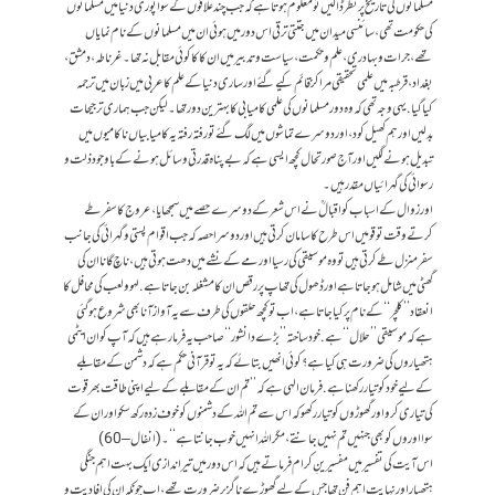
مسلمانوں کی تاریخ پر نظر ڈالیں تو معلوم ہوتا ہے کہ جب چند علاقوں کے سوا پوری دنیا میں مسلمانوں
کی حکومت تھی، سائنسی میدان میں جتتی ترقی اس دور میں ہوئی ان میں مسلمانوں کے نام نمایاں
تھے، جرات و بہادری، علم و حکمت، سیاست و تدبیر میں ان کا کا کوئی مقابل نہ تھا۔ غرناطہ، دمشق،
بغداد، قرطبہ میں علمی تحقیقی مراکز قائم کیے گئے اور ساری دنیا کے علم کا عربی میں زبان میں ترجمہ
کیاگیا. یہی وجہ تھی کہ وہ دور مسلمانوں کی علمی کامیابی کا بہترین دور تھا۔ لیکن جب ہماری ترجیحات
بدلیں اور ہم کھیل کود، اور دوسرے تماشوں میں لگ گئے تو رفتہ رفتہ یہ کامیابیاں ناکامیوں میں
تبدیل ہونے لگیں اور آج صورتحال کچھ ایسی ہے کہ بےپناہ قدرتی وسائل ہونے کے باوجود ذلت و
رسوائی کی گہرائیاں مقدر ہیں۔
اور زوال کے اسباب کو اقبالؒ نے اس شعر کے دوسرے حصے میں سمجھایا، عروج کا سفر طے
کرتے وقت تو قومیں اس طرح کا سامان کرتی ہیں اور دوسرا حصہ کہ جب اقوام پستی و گہرائی کی جانب
سفرِ منزل طے کرتی ہیں تو وہ موسیقی کی رسیا اور مے کے نشے میں دھت ہوتی ہیں، ناچ گانا ان کی
گھٹی میں شامل ہوجاتا ہے اور ڈھول کی تھاپ پر رقص ان کا مشغلہ بن جاتا ہے. لہو و لعب کی محافل کا
انعقاد ’’ کلچر‘‘ کے نام پر کیا جاتا ہے، اب تو کچھ حلقوں کی طرف سے یہ آواز آنا بھی شروع ہوگئی
ہے کہ موسیقی ’’حلال‘‘ ہے. خودساختہ ’’بڑے دانشور‘‘ صاحب یہ فرما رہے ہیں کہ آپ کو ان ایٹمی
ہتھیاروں کی ضرورت ہی کیا ہے؟ کوئی انھیں بتائے کہ یہ تو قرآنی حکم ہے کہ دشمن کے مقابلے
کےلیے خود کو تیار رکھنا ہے. فرمان الہی ہے کہ ’’تم ان کے مقابلے کے لیے اپنی طاقت بھر قوت
کی تیاری کرو اور گھوڑوں کو تیار رکھو کہ اس سے تم اللہ کے دشمنوں کو خوف زدہ رکھ سکو اور ان کے
سوا اوروں کو بھی جنہیں تم نہیں جانتے، مگر اللہ انہیں خوب جانتا ہے‘‘۔ ( انفال – 60 )
اس آیت کی تفسیر میں مفسیرینِ کرام فرماتے ہیں کہ اس دور میں تیر اندازی ایک بہت اہم جنگی
ہتھیار اور نہایت اہم فن تھا جس کے لیے گھوڑے ناگزیر ضرورت تھے، اب چونکہ ان کی افادیت و