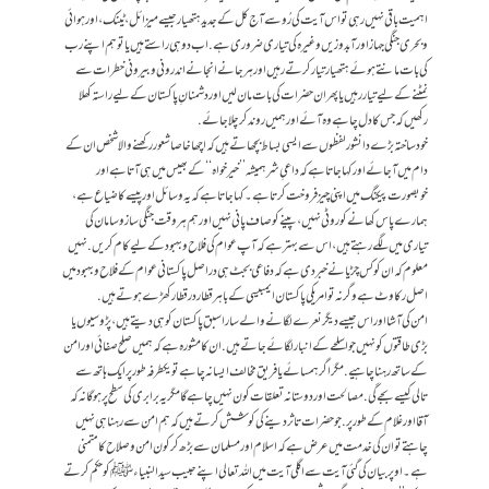
اہمیت باقی نہیں رہی تو اس آیت کی رُو سے آج کل کے جدید ہتھیار جیسے میزائل، ٹینک، اور ہوائی
و بحری جنگی جہاز اور آبدوزیں وغیرہ کی تیاری ضروری ہے. اب دو ہی راستے ہیں یا تو ہم اپنے رب
کی بات مانتے ہوئے ہتھیار تیار کرتے رہیں اور ہر جانے انجانے اندرونی و بیرونی خطرات سے
نمٹنے کے لیے تیار رہیں یا پھر ان حضرات کی بات مان لیں اور دشمنانِ پاکستان کے لیے راستہ کھلا
رکھیں کہ جس کا دل چاہے وہ آئے اور ہمیں روند کر چلا جائے.
خود ساختہ بڑے دانشور لفظوں سے ایسی بساط بچھاتے ہیں کہ اچھا خاصا شعور رکھنے والا شخص ان کے
دام میں آجائے اور کہا جاتا ہے کہ داعیِ شر ہمیشہ ’’خیرخواہ‘‘ کے بھیس میں ہی آتا ہے اور
خوبصورت پیکنگ میں اپنی چیز فروخت کرتا ہے۔ کہا جاتا ہے کہ یہ وسائل اور پیسے کا ضیاع ہے،
ہمارے پاس کھانے کو روٹی نہیں، پینے کو صاف پانی نہیں اور ہم ہر وقت جنگی سازوسامان کی
تیاری میں لگے رہتے ہیں، اس سے بہتر ہے کہ آپ عوام کی فلاح و بہبود کے لیے کام کریں. نہیں
معلوم کہ ان کو کس چڑیا نے خبر دی ہے کہ دفاعی بجٹ ہی دراصل پاکستانی عوام کے فلاح و بہبود میں
اصل رکاوٹ ہے وگرنہ تو امریکی پاکستان ایمبیسی کے باہر قطار در قطار کھڑے ہوتے ہیں.
امن کی آشا اور اس جیسے دیگر نعرے لگانے والے سارا سبق پاکستان کو ہی دیتے ہیں، پڑوسیوں یا
بڑی طاقتوں کو نہیں جو اسلحے کے انبار لگائے جاتے ہیں. ان کا مشورہ ہے کہ ہمیں صلح صفائی اور امن
کے ساتھ رہنا چاہیے. مگر اگر ہمسائے یا فریق مخالف ایسا نہ چاہے تو یکطرفہ طور پر ایک ہاتھ سے
تالی کیسے بجے گی. مصالحت اور دوستانہ تعلقات کون نہیں چاہے گا مگر یہ برابری کی سطح پر ہوگا نہ کہ
آقا اور غلام کے طور پر. جو حضرات تاثر دینے کی کوشش کرتے ہیں کہ ہم امن سے رہنا ہی نہیں
چاہتے تو ان کی خدمت میں عرض ہے کہ اسلام اور مسلمان سے بڑھ کر کون امن و صلاح کا متمنی
ہے۔ اوپر بیان کی گئی آیت سے اگلی آیت میں اللہ تعالی اپنے حبیب سیدالنبیاء ﷺ کو حکم کرتے