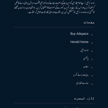
ادارہ ’دلیل‘ اپنے تمام قارئین کو اس بات کی دعوت دیتا ہے کہ وہ خود بھی مختلف مسائل پر اپنی رائے کا کھل
کر اظہار کریں اور اس کے لیے ہر تحریر پر تبصرے کی سہولت کا استعمال کریں۔ جو بھی ویب سائٹ پر لکھنے
کا متمنی ہو، وہ ادارہ ’دلیل‘ کا مستقل رکن بن سکتا ہے اور اپنی نگارشات شامل کرسکتا ہے۔
صفحات
Buy Adspace
Herald Home
ادارہ دلیل
پالیسی
مقاصد
ہدایات برائے تحریر
ہمارے لکھاری
تازہ تبصرے