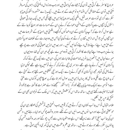
عروج کا سفر طے کرتی ہیں تو ان کی ترجیحات کیا ہوتی ہیں اور جب وہ زوال و پستی کی راہوں کی مسافر
بنتی ہیں تو ان کے مشاغل کس اقسام و نوعیت کے ہوتے ہیں۔ ایک بڑے مشہور دانشور کی ویڈیو
نظر سے گزری تو بہت عرصہ قبل دیکھی ایک اور ویڈیو ذہن میں چلنے لگی جس میں ایک بھارتی صحافی
اسکول کی بچیوں سے پاکستان کے ایٹمی دھماکے کرنے پر ان کے احساسات اور سوچ کو جاننے کے
لیے سوال کرتا ہے کہ آپ پاکستان کے ان دھماکوں کو کیسے دیکھتی ہیں؟ ویڈیو کے شروعات میں
ان بچیوں کو پرجوش انداز میں تقاریر کرتے ہوئے دکھایا گیا جس میں وہ بھارت کے خلاف اور پاکستان
کے حق میں اپنے اپنے دلائل دیتے دکھائیں گئیں۔ اور بعد میں انڈین صحافی کی طرف سے پوچھے
جانے پر جب وہ اپنے خیالات کا اظہار کرتی ہیں تو وہ میرے لیے کچھ حیران کن تھا، وہ بچیاں
میرے خیال میں آٹھویں یا نویں جماعت کی طالبات ہوں گی، ان میں سے ایک بچی نے کہا کہ
پاکستان کو نہیں کرنے چاہیے تھے، دوسری بچی نے کہا کہ کرنے تو نہیں چاہیے تھے لیکن انڈیا
نے پہل کی تو پھر مجبورا پاکستان کو بھی کرنے پڑے، ایک اور بچی گفتگو میں حصہ لیتے ہوئے کہتی ہے
کہ یہ ضیاع ہے ملکی وسائل کا. یہاں ذہن میں یہ سوال اُبھرتا ہے کہ یہ سوچ پچوں کو کہاں سے ملتی
ہے؟ تو میرے نزدیک وہ میڈیا پہ بیٹھے خود کو ’’بڑا دانشور‘‘ سمجھنے والے حضرات کا تحفہ ہے جو خود تو
غلامانہ ذہینیت رکھتے ہی ہیں، ساتھ ساتھ اس کوشش میں ہیں کہ اس ملک کے نوجوان بھی ان کے
نقشِ قدم پر چل نکلیں۔
علامہ اقبال تو اس جانب نشان دہی کرتے ہیں کہ قومیں جب اٹھتی ہیں تو شمشیر کی جھنکار ہی ان کی
موسیقی ہوتی ہے اور میدانوں میں صدائیں ان کے نغمے، وہ ہر وقت چوکس اور تیار رہتے ہیں، دشمن
ان کی جانب میلی آنکھ سے نہ دیکھے اس لیے وہ ہتھیاروں سے لیس، چوکنّے اور ہمہ وقت دشمن کی
چالوں پر نظر رکھے ہوئے ہوتے ہیں۔ ساتھ ہی علم و حکمت میں ان کی گہری دلچسپی ہوتی ہے.