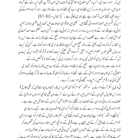
ہیں کہ ’’اور اے نبی، اگر یہ دشمن صلاح و سلامتی کی طرف مائل ہوں تو آپ بھی اس کے لیے آمادہ
ہوجائیں، اور اللہ پر بھروسہ کریں یقیناً وہی سب کچھ سننے اور جاننے والا ہے۔ اور اگر وہ دھوکے کی
نیت بھی رکھتے ہوں تو تمھاریے لیے اللہ ہی کافی ہے۔‘‘ ( انفال – 61،62 )
اس کی تفسیر میں مولانا مودودیؒ لکھتے ہیں ’’یعنی بین الاقوامی معاملات میں تمھاری پالیسی بزدلانہ نہیں
ہونی چاہیے بلکہ خدا کے بھروسہ پر بہادرانہ اور دلیرانہ ہونی چاہیے۔ دشمن جب گفتگو سے مصالحت کی
خواہش ظاہر کرے، بے تکلف اس کے لیے تیار ہوجاؤ اور صلح کے لیے ہاتھ بڑھانے سے اس بنا
پر انکار نہ کرو کہ وہ نیک نیتی کے ساتھ صلح نہیں کرنا چاہتا بلکہ غداری کا ارادہ رکھتا ہے، کسی کی نیت
بہرحال یقینی طور پر معلوم نہیں ہوسکتی، اگر وہ واقعی صلح کی نیت رکھتا ہو تو تم خوامخواہ اس کی نیت پہ
شبہ کرکے کے خونریزی کو طول کیوں دو۔ اور اگر وہ غداری کی نیت رکھتا ہو تو تمھیں خدا کے
بھروسے سے بہادر ہونا چاہیے، صلح کے بڑھنے والے ہاتھ کے جواب میں ہاتھ بڑھاؤ تاکہ تمھاری
اخلاقی برتری ثاپت ہو اور لڑائی کے لیے اٹھنے والے ہاتھ کو اپنی قوتِ بازو سے توڑ کر پھینک دو تاکہ
کبھی کوئی غدار قوم تمھیں نرم چارہ سمجھنے کی جرات نہ کرے۔‘‘
ٹی وی پر نظر آنے والے یہ ’’دانشور‘‘ عوام کو ذہنی طور پر اس قدر الجھا دینا چاہتے ہیں کہ ملکی دفاع تو
دور اس کا خیال بھی ان کے ذہنوں میں ابھرنے نہ پائے، آئے دن ملکی دفاعی اداروں اور فوج کے
خلاف ہرزہ رسائی اور ان کے خلاف زہر اگلتے رہنا، طنز و طعن کرنا ان کے مشاغل میں سے ہے۔
عوام اور فوج کو ایک دوسرے کے سامنے لاکھڑا کرنا جن کا مقصدِ حیات ہے۔ ایک بہت ہی
’’جوشیلے دانشور‘‘ جو خود اپنے خیالات میں تضاد رکھتے ہیں، اکثرعلامہ اقبال کے کلام کو ایسے انداز میں
عوام کے سامنے پیش کرتے ہیں جیسے یہ بےوقوفی کے سوا کچھ نہیں، علامہ صاحب کی شخصیت کو
متنازع بنانے کے لیے ان کے اشعار پر بھپکیاں کسی جاتی ہیں اور کہا جاتا ہے کہ بھلا شہباز اور
ممولے کا بھی کوئی مقابلہ ہے. انھوں نے تاریخ اسلام کے آغاز کا کچھ مطالعہ کیا ہوتا تو ایسی بات نہ