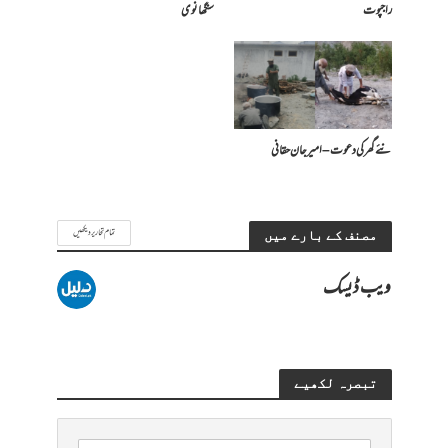
راجپوت
سنگھانوی
نئے گھر کی دعوت – امیرجان حقانی
تمام تحاریر دیکھیں
مصنف کے بارے میں
ویب ڈیسک
تبصرہ لکھیے