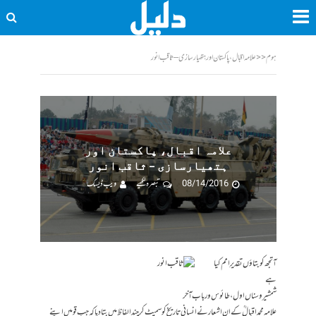
ہوم
<<
علامہ اقبال، پاکستان اور ہتھیارسازی – ثاقب انور
علامہ اقبال، پاکستان اور
ہتھیارسازی – ثاقب انور
08/14/2016
تبصرہ لکھیے
ویب ڈیسک
آ تجھ کو بتاؤں تقدیرِ امم کیا
ہے
شمشیر و سناں اول، طائوس و رباب آخر
علامہ محمد اقبالؒ کے ان اشعار نے انسانی تاریخ کو سمیٹ کر چند الفاظ میں بتادیا کہ جب قومیں اپنے