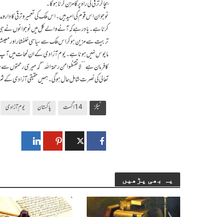
بچا کر ترقی کی راہ پر گامزن کرنا ہوگا۔
نوجوان اس قوم کی امید ہیں۔ اس ملک کی تعمیر وترقی کا دارو
کرنا ہے۔ یاد رہے کہ آنے والے کل میں نوجوانوں نے ہی اس 
تربیت سے مزین ہو کر اس ملک سے سیاسی خلفشار اور معیشت کی
مایوس نہیں ہونا ہے۔ یوم آزادی کے ان لمحات میں آپ تمام
کا فرمان ہے ’’ لاتقنظوا من رحمۃ اللہ‘‘ کہ میری رحمتوں 
تعالیٰ کی نصرت شامل حال ہوگی۔ ہمیں حقیقی آزادی کے ث
ٹیگز
14 اگست
پاکستان
یوم آزادی
یہ بھی پڑھیں