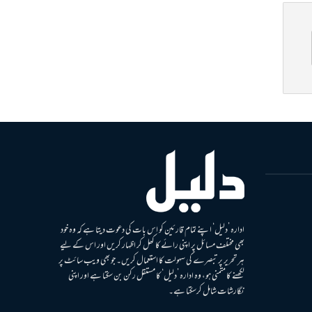
ادارہ ’دلیل‘ اپنے تمام قارئین کو اس بات کی دعوت دیتا ہے کہ وہ خود
بھی مختلف مسائل پر اپنی رائے کا کھل کر اظہار کریں اور اس کے لیے
ہر تحریر پر تبصرے کی سہولت کا استعمال کریں۔ جو بھی ویب سائٹ پر
لکھنے کا متمنی ہو، وہ ادارہ ’دلیل‘ کا مستقل رکن بن سکتا ہے اور اپنی
نگارشات شامل کرسکتا ہے۔