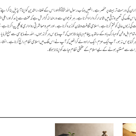
مدار ان کی درست تربیت پر منحصر ہے ۔ انھیں جناب رسول اللہ ﷺ اور اس کے خلفاء راشدین کو اپنا آئیڈیل بنا کر اپنے ا
ملک کی تعمیر و ترقی میں شاندار کردار ادا کرنا ہے۔ ہر نوجوان سے درمندانہ گزارش ہے کہ محنت سے پڑھ کر اور اعلی اخ
 زبوں حالی کو ختم کرنا ہے۔ اسلامی ثقافت و تمدن کو زندہ کرنا ہے۔ اور صبر و معاشرتی رواداری کا کلچر پیدا کرنا ہ
 اہل وطن کو مبارک باد کے ساتھ یہ پیغام دینا چاہتا ہوں کہ آپ مایوس ہرگز نہ ہوں۔ اللہ نے مایوسی سے منع فرمایا
سے ہرگز مایوس نہ ہو۔ آپ ایک عزم، ایک ارادہ لے کراٹھیں کہ آپ نے اس ملک میں اسلامی نظام رائج کرنا ہے۔ انشاء
مرات سے مستفید ہونے کے لیے اسلام کے حقیقی نظام حیات کو اپنانا ہوگا۔