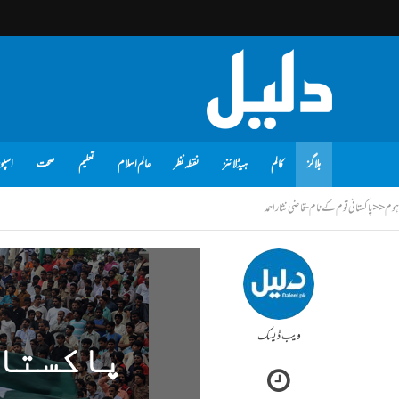
بلاگز
کالم
ہیڈلائنز
نقطہ نظر
عالم اسلام
تعلیم
صحت
اسپو
ہوم
<<
پاکستانی قوم کے نام - قاضی نثاراحمد
ویب ڈیسک
پاکستان