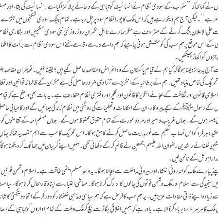
کہا تھا کہ’’ مغرب کے سودی نظام نے انسانیت کو تباہی کے دھانے پر لا کھڑا کیا ہے۔ انسانیت کی بقاء اور مسل
مر ہے‘‘۔ لیکن آج ہم دیکھ رہے ہیں کہ اس ملک کا پورا نظام سود پر چل رہا ہے۔ تمام بینک سودی شکنجوں میں جکڑ
سے علی الاعلان جنگ کرنے کے مترادف ہے مگر ہمارے نااہل حکمران روز روز نئی نئی سودی سکیمیں اور بنکاری نظا
ٓزادی کے اس موقع پر ہم سب کی کوشش ہونی چاہیے کہ ہم دامے درمے، قدمے سخنے اس سودی نظام سے برأت کا اظہار 
 جڑوں کو اکھاڑ پھینکیں۔
یہ جائزہ لینا ہوگا کہ کیا ہم نے قیام پاکستان کے وہ اغراض و مقاصد حاصل کیے ہیں؟ یقینا نہیں۔ تو پھر ان مقاصد جلیل
یم تحریک کی خاص بنیاد تھیں۔ ہم نے برطانیہ کے انگریز سے آزادی ضرور حاصل کی ہے مگر ان کے ظالمانہ قوانین اور ن
لامی قانون اور ثقافت کے بجائے انگریز کا قانون اور کلچر اور دفتری نظام متعارف ہے۔ یہ بات بھی واضح ہے کہ قیام
اور اس کے رسول ﷺ کے سچے پیروکار ، ان کے احکامات و تعلیمات کی روشنی میں نظام زندگی چلائیں گے اور کامیابی حاص
 حقوق میسر ہوں گے۔ جہاں غریب و امیر اور مرد و عورت کے تمام حقوق محفوظ ہوں گے۔ جہاں مسلم امہ کے تقاضوں کو
و عقیدہ ہر فر د کو اس نصاب تعلیم سے نورہدایت حاصل کرنے کا حق ہوگا۔ اس تحریک کا سب سے اہم مقصد یہ تھا کہ یہاں
 خدارا ہوش کے ناخن لیں۔
اپنے پیارے ملک کو اندرونی انتشار اور بیرونی مداخلت سے بچانا ہوگا۔ یہ واحد مسلم ایٹمی طاقت ہے۔ اسلام دشمن قوتی
یں سنجیدگی سے اسلام اور ملک دشمن قوتوں کی چالوں کا ادارک کر نا ہوگا۔ معاشی اعتبار سے اپنا وقار بحال کرنا ہوگا، سیا
یادہ اپنے ذاتی مفادات عزیز ہیں۔ یہ ہم سب کا فرض ہے کہ ہم سیاسی و مذہبی خلفشار کو دور کرکے اتحاد ویکجہتی کا شاند
 کا ہر ہر ادارہ برباد کر ڈالا ہے۔ یاد رہے کہ ہمیں اخلاقی بگاڑ سے بچ کر ملک و ملت کے تمام اداروں کو تباہی کے 