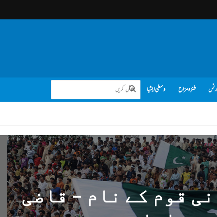
رٹس
طنز و مزاح
وسطی ایشیا
ی قوم کے نام – قاضی