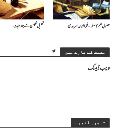
حصولِ علم کا سفر – فخرالزمان سرحدی
تحلیل نفیسی – شہزاد حنیف
مصنف کے بارے میں
ویب ڈیسک
تبصرہ لکھیے