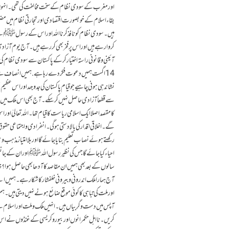
اورمغرب کے سودی نظام کے سخت مخالفت کی تھی۔ انہوں نے 
بقاء اسلام کے خوبصورت اقتصادی اور تجارتی نظام میں مض
ہیں۔ سود ی نظام کو نافذ کرنا اللہ اور اس کے رسول ﷺ 
کروا رہے ہیں اور اس پر فخر بھی کر رہے ہیں۔ آج یوم ا
آئینی و قانونی راستہ اختیار کر کے پاکستان سے سودی نظام کی
14 اگست ہمیں دعوت فکر دے رہا ہے. ہمیں انصاف سے آج 
نشاندہی ہونی چاہیے جو قیام پاکستان کی جدوجہد اور اس عظ
سے قطعاً آزادی حاصل نہیں کرسکے۔ آج بھی اس ملک میں اس
کامقصد اصلا ایک اسلامی ریاست کا قیام تھا۔ اللہ تعالیٰ 
گے۔ اخلاقی اقدار کی بالادستی ہوگی۔ انفرادی و اجتماعی
رکھتے ہوئے نصاب تعلیم بنایا جائے گا اور بلاامتیاز مذہب 
سالوں کے بعد بھی ہمیں ان مقاصد کا آدھا بھی حاصل ہوا؟
آج ہمارا ملک اندرونی و بیرونی خلفشار کا شکار ہے۔ ہمیں 
اور ملت کی تباہی کا کوئی موقع ضائع ہونے نہیں دیتی ہیں۔ ہم
آپس میں دست وگربیاں ہیں۔ انہیں ملک و ملت اور اسلام سے ز
کریں۔ نااہل حکمرانوں اور بیوروکریسی کے غنڈوں نے اس ملک