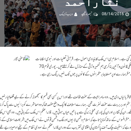
نثاراحمد
08/14/2016
تبصرہ لکھیے
ویب ڈیسک
کھی گئی ہے۔اسلام ہی اس ملک کا بنیادی اصول ہے۔ قرآنی تعلیمات اور نبوی احکامات
ہی اس ملک و ملت کا حقیقی سہارا ہیں۔ اور شریعت اسلام کو ملکی قانون و آئین بنا کر ہی ہم تعمیر و ترقی کے منازل طے کرسکتے ہیں۔ پوری قوم 70
 ہمارے اوپر مسلط جابر حکمرانوں کے کانوں پر جوں تک نہیں رینگ رہی ہے۔
بانیاں دی ہیں۔ وہ سامراجیت کے سخت مخالف تھے اور اس پر کسی بھی قسم کا سمجھوتہ کرنے کے لیے قطعا تیار نہی
و ستم اور بربریت سے سخت نفرت تھی۔ ہمارے اسلاف کا ایک واضح مقصد تھا کہ وہ معاشرے کو برائیوں سے پاک کرنا
ان کی تقاریر اور ان کی پوری عملی زندگی سے یہ باتیں عیاں ہوتی ہیں۔ قائداعظم اس ملک کے بانی ہیں۔ وہ بھی اس م
ہیں، مگر افسوس کے ساتھ کہنا پڑتا ہے کہ اسلام دشمن لابیوں اور ملک دشمن قوتوں نے اس ملک میں شریعت اسلامی کے 
 موجود ہے کہ اسٹیٹ بینک آف پاکستان کی افتتاحی تقریب کے دوران قائداعظم نے سودی نظام کے بخیے ادھیڑ دیے تھ