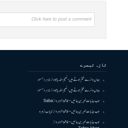
Click here to post a comment
تازہ تبصرے
جہاں دائرے ختم ہوتے ہیں- نعیم اللہ باجوہ
از
طاہرہ مسعود
جہاں دائرے ختم ہوتے ہیں- نعیم اللہ باجوہ
از
طاہرہ مسعود
جب جذبات خبر بن جائیں – فاطمۃالزہرہ
از
Saba
جب جذبات خبر بن جائیں – فاطمۃالزہرہ
از
نایاب زہرہ
جب جذبات خبر بن جائیں – فاطمۃالزہرہ
از