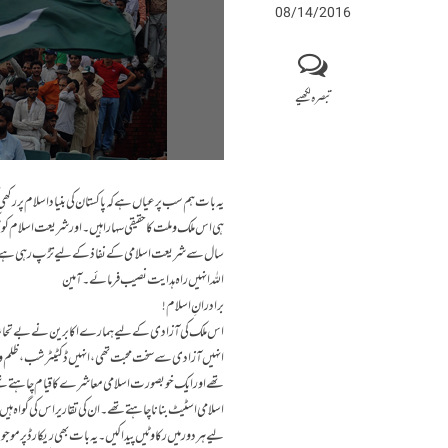
08/14/2016
تبصرہ لکھیے
یہ بات ہم سب پر عیاں ہے کہ پاکستان کی بنیاد اسلام پر ر
سال سے شریعت اسلامی کے نفاذ کے لیے تڑپ رہی ہے مگر
اللہ انہیں راہ ہدایت نصیب فرمائے۔ آمین
برادرانِ اسلام!
اس ملک کی آزادی کے لیے ہمارے اکابرین نے بے تحاشا قر
انہیں آزادی سے سخت محبت تھی، انہیں ڈکٹیٹر شب، ظلم 
تھے اور ایک خوبصورت اسلامی معاشرے کا قیام چاہتے تھے۔ 
اسلامی اسٹیٹ بنانا چاہتے تھے۔ ان کی تقاریر اس کی گواہ 
لیے ہر دور میں رکاوٹیں پیدا کیں۔ یہ بات بھی ریکارڈ پر