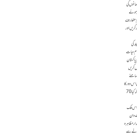
مانوں کی
ے ہوئے
م متعارف
کریں اور
ہ کی
ظام حیات
 پاکستان
ل کریں
 سامنے
 اس دور کا
احیاء کیا جائے گا جس کی نظیر رسول اللہ ﷺ اور ان کے جانشین خلفائے راشدین رضوان اللہ علیہم اجمعین نے قائم کرکے دکھائی تھی۔ ہمیں اپنے گریبان میں جھانک کر دیکھنا ہوگا کہ کیا 70
ں اس ملک
ست دان
ار مظاہر ہ
دھانے سے