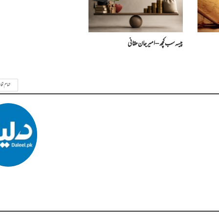
پیسہ سب کچھ – امیرجان حقانی
تمام تحا