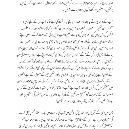
امید، فارغ کرنے پر،جو یقینامجاہدے سے کم نہیں ،جزائے خیر عطافرمائے اور ان کے رزق میں
برکتیں ،وسعتیں اور کشادگیاں عطا فرمائے،آمین۔
آپ کے والدین نے یہ مجاہدہ صرف اس لیے برداشت کیا ہے تاکہ آپ ان کے لیے ذخیرہ
ٔآخرت بن سکیں۔انھوں نے احادیث میں پڑھ اور سُن رکھا ہے کہ ایک عالم دین ایسے سیکڑوں
لوگوں کی ،جن پر ان کی بداعمالیوں کی وجہ سے جہنّم واجب ہوچکی ہوگی ، شفاعت کرکے انھیں اپنے
ساتھ جنت میں لے جائے گا۔وہ اسی شفاعت کی امید میں اتنا بڑا مجاہدہ کررہے ہیں ۔انھوں نے
احادیث میں یہ بھی سن رکھا ہے کہ باعمل حافظِ قرآن کے والدین کو قیامت کے دن ایسا تاج پہنایا
جائے گا،جس کی روشنی کے آگے سیکڑوں سورجوں کی روشنی بھی ماند اور ہیچ ہے،وہ اس اعزاز کی امید
رکھتے ہیں ۔انھیں عزت وکرامت کے اس تاج کی بارگاہِ الٰہی سے امید ہے جو حافظ ِ قرآن کے ماں
باپ کو پہنایا جائے گا۔وہ چاہتے ہیں کہ ان کے بچے کے قدموں کے نیچے بھی فرشتے اعزاز واکرام
کے طور پر اپنے پر بچھائیں ۔یہ ہیں وہ امیدیں ،آرزوئیں اور امنگیں جن کے حصول کے لیے انھوں
نے آپ کو دینی مدارس میں بھیجا ہے۔اگر یہ باتیں ہر وقت آپ کے دل ودماغ میں موجود اور ذہن
میں مستحضر ہوں گی ،تو ان شاء اللہ !آپ اپنے شب وروز کا ہر لمحہ اس احتیاط سے گزاریں گےکہ ان
اعزازات کے نہ صرف خود مستحق بن سکیں گے بلکہ اپنے والدین اور سرپرستوں کی امنگوں پر بھی
پورا اترسکیں گے۔اللہ تعالیٰ آپ کا حامی وناصر ہو۔آمین!
ذیل میں اکابر کے تجربوں اور نصائح کی روشنی میں آپ کی خدمت میں ایک دستورُالعمل پیش کرنے
کی سعی کی جارہی ہے،جس کے مطابق اپنے شب وروز گزارنے کی آپ میں سے ہر طالب ِ علم
کوشش کرے،چاہے وہ قرآن مجیدحفظ وناظرہ کا طالبِ علم ہو،یاتجوید وقرأت کا،یادرسِ نظامی