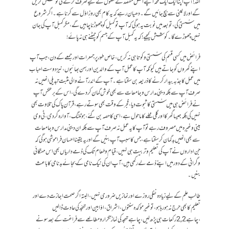
اللہ!آپ اپنا ایک ایک لمحہ اپنے اصل مقصد کے حصول کے لیے صرف کرنے کی کوشش کریں
گے اور لایعنی سے بچ جائیں گے۔ دھیان رہے کہ یہ کام بھی روز ِ اوّل سے کرنا ہے۔اگر شروع
میں سُستی کی ،تو بعد میں نوبت یہ ہوگی کہ آپ تو کمبل کو چھوڑناچاہیں گے،مگر کمبل آپ کی جان
نہیں چھوڑے گا۔کوشش کیجیے!کہ یہ کمبل آپ کے جسم کوچمٹنے ہی نہ پائے!
فرائض میں کسی قسم کی سُستی وکوتاہی نہ کریں،خاص طور پر جمعرات اور جمعے کے دن ،جب آپ
اپنے گھروں کو جاتے ہیں کیونکہ آپ کاعمل آپ کے والدین اور بہن بھائیوں ،نیز دوست احباب
میں عمل کا جذبہ بیدار کرنے کا ذریعہ بن سکتا ہے ۔آپ کے اندر آنے والی مثبت تبدیلی انھیں نہ
صرف آپ سے بلکہ دینی مدارس وجامعات سے بھی خوش گمان کردے گی،اس کے برعکس آپ
نے فرائض ہی میں سُستی کا ثبوت دیا،فجر کے وقت بھی سوتے رہے ،قرآن پاک کی تلاوت بھی
نہیں کی بلکہ جیسا گھر کا اور گلی محلے کا ماحول ہے،اسی کا حصہ بن گئے ،ہوٹلنگ،آوارہ گردی،ٹی وی
بینی وغیرہ میں مصروف رہے تو آپ کا یہ عمل نہ صرف آپ سے بلکہ ان دینی مدارس وجامعات
سے بھی انھیں بدگمان کرسکتاہے،جس کا سبب آپ بنیں گے اور یہ یقینااحسان فراموشی ہوگی کہ
جن اداروں نے آپ کی تعلیم وتربیت ہی نہیں ،قیام وطعام تک کی ذمے داریاں بھی اس مہنگائی
وگرانی کے دور میں اپنے ذمے لے رکھی ہیں ،آپ ان کی نیک نامی کے بجائے بدنامی کا باعث
بنیں ۔
طالب علم کے لیے زیادہ نفلی روزے اور نمازیں ضروری نہیں ،البتہ اگر صحت اجازت دے اور
تعلیم کا بھی حرج نہ ہورہا ہو،تو غیر مؤکدہ سنتوں،اشراق،اوّابین اور تہجّد کی عادت ڈالیں
،چاہے 2,2رکعات ہی پڑھ لیں ،چاہے تہجدکی نماز تکرار ومطالعے سے فراغت کے بعد سونے