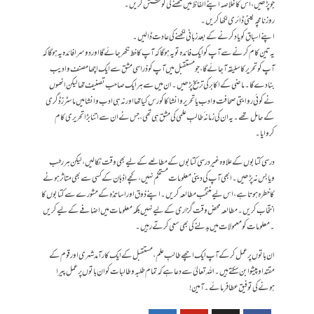
جو پڑھیں ،اس کا خلاصہ اپنے الفاظ میں لکھنے کی کوشش کریں ۔
روزنامچہ یعنی ڈائری لکھا کریں۔
اپنے اسباق کو یاد کرنے کے بعد زبانی لکھنے کی عادت ڈالیں۔
یہ تین کام کرنے سے آپ کو ایک فائدہ تو یہ ہوگا کہ آپ کاخط نکھر جائے گااور دوسرا فائدہ یہ ہوگاکہ
آپ کو تحریرکا سلیقہ آجائے گا،جو مستقبل میں آپ کو ذراسی مشق سے ایک اچھا مصنف وادیب
بنادے گا۔ماضی کے اکابر کی تریخ پڑھیں ۔ان میں سے ہر ایک صاحب تصنیف تھالیکن انھوں
نے کوئی روایتی صحافت وادب یاتحریروانشا کاکورس کیا تھااور نہ ہی ادب وانشا میں ماسٹرزڈگری
کے حامل تھے ۔یہ ان کی زمانہ ٔ طالبِ علمی کی مشق ہی تھی ،جس نے ان سے اتنا بڑاتحریری کام
کروایا۔
درسی کتابوں کے علاوہ غیر درسی کتابوں کے مطالعے کے لیے بھی وقت نکالیں ،لیکن ہر رطب
ویابس نہ پڑھیں ۔ابھی آپ کی دینی معلومات مستحکم نہیں ،کچے اذہان کے کسی سے بھی متاثر ہونے
کا خطرہ ہوتا ہے، اس لیے منتخب مطالعہ کریں ۔اپنے ذوق اور اساتذہ کے مشورے سے کتابوں کا
انتخاب کریں ۔مطالعہ محض وقت گزاری کے لیے نہیں بلکہ معلومات میں اضافے کے لیے کریں
۔معلومات کو معمولات میں بدلنے کی بھی سعی کرتے رہیں ۔
ان باتوں پر عمل کرکے آپ ایک اچھے طالبِ علم،مستقبل کے ایک کارآمد شہری اورقوم کے
مقتداوپیشوا بن سکتے ہیں۔ اللہ تعالیٰ سے دعا ہے کہ تمام طلبہ وطالبات کو ان باتوں پر عمل پیرا
ہونے کی توفیق عطا فرمائے۔آمین!