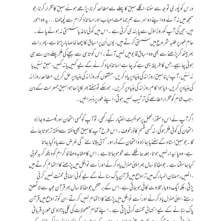
درس کوپُوری توجّہ سے سننا،اگلے سبق کا پہلے سے مطالعہ کرنا،پڑھے ہوئے سبق کا تکرار کرنا،جو
سمجھ میں نہ آئے وہ اپنے دوسرے ہم جماعت احباب اور اساتذۂ کرام سے پُوچھنا…یہ وہ امور
ہیں،جن کی آپ کو روزِ اوّل سے پابندی کرنی ہے۔اس میں کوئی ناغہ یاسُستی نہ ہونے پائے۔
عام طور پر طلبہ شروع میں سُستی کرتے ہیں ،یوں اُن پر اسباق کا اچھا خاصا بار پڑتاہے،پھر رات
بھر بیٹھ کر پڑھنے سے بھی وہ اسباق قابو میں نہیں آتے۔اس کوتاہی سے بچنے کی فکر پہلے دن سے ہی
ہونی چاہیے ،جس کا طریقہ یہی ہے کہ چاہے اساتذہ یاد کرنے کے لیے کہیں یا نہ کہیں ،سبق سُنیں یا
نہ سُنیں،آپ اپنا سبق روزانہ کی بنیاد پر یاد کریں ،مشقوں کو روزانہ کی بنیاد پر حل کریں ،مطالعہ روزانہ
کی بنیاد پر کریں ،دیا ہوا کام روزانہ کی بنیاد پر کریں ۔ہوسکے تو ہفتے بھر کا پڑھا ہوا سبق جمعرات کے دن
،جب شام کو تکرار مطالعے کی ترتیب نہیں ہوتی،اپنے طور پر دُہرالیں ۔
اگر آپ نے اس دستورُالعمل پر مواظبت اختیار کیے رکھی،تو آپ کو کسی امتحان اور ٹیسٹ وجائزہ
امتحان کی کوئی فکر ہوگی،نہ کسی قسم کا ڈر خوف۔اس طرح آپ کا سبق بھی پُختہ سے پُختہ تر ہوتا جائے
گا۔جو سبق استاد کے سننے یاجائزہ وامتحان کے ڈراور ’’آئی بلاٹالنے‘‘کی غرض سے یاد کیاجاتا
ہے،وہ پائیدار نہیں ہوتا،جلد حافظے سے محو ہوجاتا ہے۔اس کامشاہدہ حفّاظِ کرام کو دیکھ کر بہ خوبی
کیاجاسکتاہے۔جو حفّاظ سال بھر اپنی منزل یاد کرنے اور اُسے نوافل میں پڑھنے کا اہتمام کرتے ہیں
،انھیں رمضان المبارک میں تراویح میں قرآن پاک سنانے کے لیے کوئی اضافی محنت نہیں کرنی
پڑتی،بلکہ ایک دو بار تلاوت کافی ہوجاتی ہے،اس کے برعکس جو حفّاظ سال بھر قرآن مجید سے لاتعلق
رہتے ،اپنی منزل یاد کرنے اور اُسے نوافل میں پڑھنے کا اہتمام نہیں کرتے ،ان کو تراویح میں قرآن
پاک سنانے کے لیے انتہائی محنت کرنی پڑتی ہے۔اپنے تمام معمولات کی کلّی یاجزوی طور پر قربانی