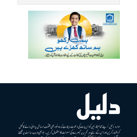
ادارہ ’دلیل‘ اپنے تمام قارئین کو اس بات کی دعوت دیتا ہے کہ وہ خود بھی مختلف مسائل پر اپنی رائے کا کھل
کر اظہار کریں اور اس کے لیے ہر تحریر پر تبصرے کی سہولت کا استعمال کریں۔ جو بھی ویب سائٹ پر لکھنے