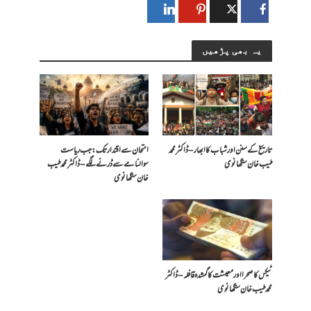
یہ بھی پڑھیں
تاریخ کے سنن اور شباب کا ابھار – ڈاکٹر محمد
امتحان سے اقتدار تک: جب ریاست
طیب خان سنگھانوی
سوالنامے سے ڈرنے لگے – ڈاکٹر محمد طیب
خان سنگھانوی
ٹیکس کا صحرا اور معیشت کا گمشدہ قافلہ – ڈاکٹر
محمد طیب خان سنگھانوی