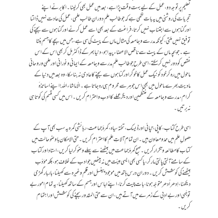
تعلیم پر توجہ دو،عمل کے لیے بہت وقت پڑاہے،بعد میں عمل بھی کرلینا۔اکابر نے اپنے
تجربات کی روشنی میں یہ بات لکھی ہے کہ جو طالب علم دورانِ طالب علمی ،عمل کی عادت نہیں ڈالتا
اور گناہوں سے اجتناب نہیں کرتا،فراغت کے بعد بھی اسے عمل کرنے اور گناہوں سے بچنے کی
توفیق نہیں ملتی، کیونکہ مدرسے وجامعہ کی مثال ماں کے پیٹ کی سی ہے،جس میں بچے کا جسم بنتا
ہے۔جو بچہ ماں کے پیٹ سے ناقص الاعضاء پید اہو،دنیا بھر کے ڈاکٹر مل کر بھی اس کے اس
نقص کودور نہیں کرسکتے ،اسی طرح جو طالب علم مدرسے وجامعہ کے ایمانی ونورانی اور علمی وروحانی
ماحول میں رہ کر خود کو نیک عمل کا خوگر اور گناہوں سے بچنے کا عادی نہ بناسکا،وہ بعد میں دنیا کے
مادیت بھرے ماحول میں بھی اس جوہر سے محروم ہی رہ جاتا ہے۔الّاماشاء اللہ! اپنے اساتذہ ٔ
کرام،مدرسے وجامعہ کے منتظمین اور دیگر عملے کاادب واحترام کریں۔اس میں کسی قسم کی کوتاہی
نہ برتیں ۔
اسی طرح کتاب،کاپی،تپائی اور ڈیسک ،تختہ سیاہ،کمرۂ جماعت ،رہائشی کمرہ یہ سب بھی آپ کے
حصول ِ علم میں ممدّومعاون ہیں ۔ان تمام آلاتِ علم کا احترام کریں ۔حتی الامکان باوضو حالت میں
کتاب کا مطالعہ وتکرار کریں ۔صبح کمرۂ جماعت میں بیٹھنے سے پہلے وضو کرلیا کریں ،استاد اورکتاب
کے سامنے آلتی پالتی مار کر،یا کسی بھی ایسی ہیئت میں نہ بیٹھیں جو ادب کے خلاف ہو،بلکہ مؤدّب
بیٹھنے کی کوشش کریں ۔دورانِ درس ہاتھ میں موجود پینسل اور قلم وغیرہ سے کھیلنا،بار بار گھڑی
دیکھنا،اِدھر اُدھر متوجّہ ہونا،بات چیت کرنا،اپنے لباس اور جسم کے ساتھ کھیلنا ،یہ تمام امور بے
توجّہی اور بے ادبی کے زمرے میں آتے ہیں ،ان سے حتی المقدور بچنے کی کوشش اور اہتمام
کریں ۔