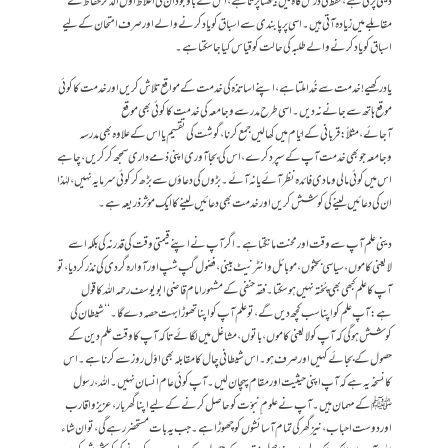
دینی پڑتی ہے،حفظ کی درس گاہ میں بیٹھنا پڑتاہے،اس کے باوجود ان کی اغلاط اوّل الذکر حفّاظ کے
مقابلے میں زیادہ آتی ہیں ۔اسی پر پابندی سے اسباق کو یاد کرنے والے اور صرف امتحان کے لیے
اسباق کو یاد کرنے والے طلبہ کی حالت کو قیاس کیا جاسکتاہے۔
یاد رکھیے!خدمت سے خُدا ملتاہے،اپنے اساتذہ کی خدمت کے مواقع تلاش کریں اور خدمت کا کوئی
موقع ہاتھ سے جانے نہ دیں۔اسی طرح مدرسے وجامعہ کی خدمت کا کوئی بھی موقع
آجائے،مثلاً:قربانی کے ایّام میں کھالیں جمع کرنا،گوشت کی تقسیم یا اس کے علاوہ بھی مدرسہ
وجامعہ جو بھی خدمت آپ کے سپرد کرے،اس کی بجاآوری اپنی ذمے داری سمجھ کرکریں ،چاہے
اس میں کوئی مالی ومادی فائدہ نظر آئے یا نہ آئے۔ بڑوں کی دعاؤں سے بڑھ کرکوئی سرمایہ نہیں ،لہٰذا
ان کی دعائیں لینے کی کوشش کریں اور خدمت بھی دعائیں لینے کا ایک مؤثر ذریعہ ہے۔
دینی علم آپ سے وقت اور محنت مانگتا ہے۔اگر آپ نے اپنے قیمتی وقت کی قدر نہ کی بلکہ اسے
لایعنی کاموں،سیاسی بحثوں،موبائل وانٹرنیٹ بینی،فضول گپ شپ اور آوارہ گردی کی نذر کردیا،تو
آپ کا علم کبھی بھی پُختہ نہیں ہوسکتا۔ فقہ حنفی کے مشہورامام قاضی ابویوسف رحمہ اللہ کاقول
ہے:آپ علم کو اپنا سب کچھ دیں گے،توعلم آپ کو اپنا تھوڑا بہت حصہ دے گا۔‘‘ شیطان کی
کوشش ہوگی کہ آپ کو لایعنی کاموں،باتوں ،مشاغل میں لگائے تاکہ آپ کا وقت علم دین کے
حصول کے بجائے کہیں اور صرف ہو۔اس شیطانی چال کا مقابلہ بھی اوّل روز سے کرناہے۔اس
کا نسخہ یہ ہے کہ آپ اپنی حیثیت اور مقام پہچان لیں ۔آپ کوئی عام انسان نہیں ۔اللہ، رسول
ﷺ کے مہمان ہیں ۔آپ نے علوم ِ نبوّت کو حاصل کرنے کے لیے اپنا گھر بار،عزیز واقارب
اور دوست احباب،نیز گھر کی تمام آسائشوں کو چھوڑا ہے۔جب یہ بات مستحضر رہے گی ، تو ان شاء