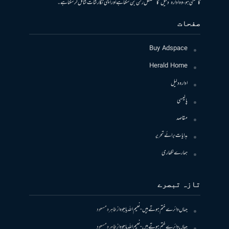
کا متمنی ہو، وہ ادارہ ’دلیل‘ کا مستقل رکن بن سکتا ہے اور اپنی نگارشات شامل کرسکتا ہے۔
صفحات
Buy Adspace
Herald Home
ادارہ دلیل
پالیسی
مقاصد
ہدایات برائے تحریر
ہمارے لکھاری
تازہ تبصرے
جہاں دائرے ختم ہوتے ہیں- نعیم اللہ باجوہ
از
طاہرہ مسعود
جہاں دائرے ختم ہوتے ہیں- نعیم اللہ باجوہ
از
طاہرہ مسعود