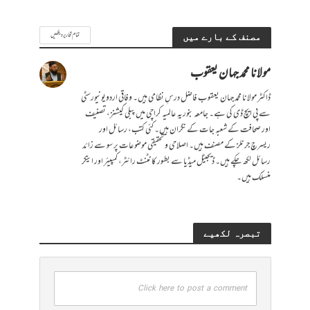
تمام تحاریر دیکھیں
مصنف کے بارے میں
مولانا محمد جہان یعقوب
ڈاکٹر مولانا محمد جہان یعقوب فاضل درسِ نظامی ہیں۔ وفاقی اردویونیورسٹی
سے پی ایچ ڈی کی ہے۔ جامعہ بنوریہ عالمیہ کراچی میں پبلی کیشنز، تصنیف
اور صحافت کے شعبہ جات کے نگران ہیں۔ کئی کتب، رسائل اور
ریسرچ جرنلز کے مصنف ہیں۔ اصلاحی و تحقیقی موضوعات پر سو سے زائد
رسائل لکھ چکے ہیں۔ ڈیجیٹل میڈیا سے بطور کانٹنٹ رائٹر، کمپیئر اور اینکر
منسلک ہیں۔
تبصرہ لکھیے
Click here to post a comment