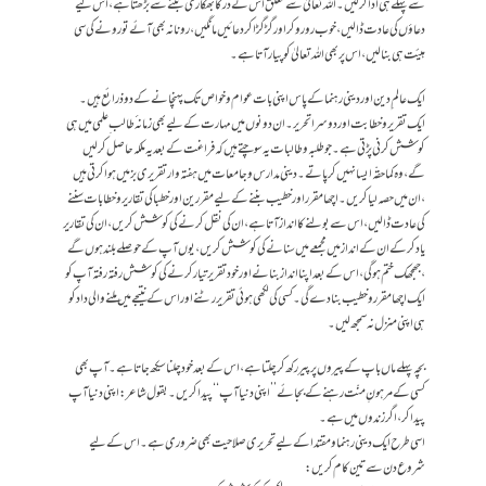
سے پہلے ہی ادا کرلیں۔ اللہ تعالیٰ سے تعلق اُس کے در کا بھکاری بننے سے بڑھتا ہے،اس لیے
دعاؤں کی عادت ڈالیں ،خوب رورو کر اور گڑ گڑاکر دعائیں مانگیں ،رونا نہ بھی آئے تو رونے کی سی
ہیئت ہی بنالیں ،اس پر بھی اللہ تعالیٰ کو پیار آتا ہے۔
ایک عالم ِ دین اور دینی رہنما کے پاس اپنی بات عوام وخواص تک پہنچانے کےدوذرائع ہیں ۔
ایک تقریروخطابت اور دوسراتحریر ۔ ان دونوں میں مہارت کےلیے بھی زمانہ ٔ طالب ِ علمی میں ہی
کوشش کرنی پڑتی ہے۔جو طلبہ وطالبات یہ سوچتے ہیں کہ فراغت کے بعد یہ ملکہ حاصل کرلیں
گے،وہ کماحقّہ ایسا نہیں کرپاتے ۔دینی مدارس وجامعات میں ہفتہ وارتقریری بزمیں ہوا کرتی ہیں
،ان میں حصہ لیا کریں ۔اچھا مقرر اور خطیب بننے کے لیے مقررین اور خطباکی تقاریر وخطابات سننے
کی عادت ڈالیں ،اس سے بولنے کا انداز آتا ہے،ان کی نقل کرنے کی کوشش کریں ،ان کی تقاریر
یاد کرکے ان کے انداز میں مجمعے میں سنانے کی کوشش کریں ،یوں آپ کے حوصلے بلند ہوں گے
،جھجھک ختم ہوگی ،اس کے بعد اپنا انداز بنانے اور خود تقریر تیار کرنے کی کوشش رفتہ رفتہ آپ کو
ایک اچھا مقرر وخطیب بنادے گی۔کسی کی لکھی ہوئی تقریررٹنے اور اس کے نتیجے میں ملنے والی داد کو
ہی اپنی منزل نہ سمجھ لیں۔
بچہ پہلے ماں باپ کے پیروں پر پیر رکھ کر چلتا ہے ،اس کے بعد خود چلنا سیکھ جاتا ہے۔آپ بھی
کسی کے مرہونِ منّت رہنے کے بجائے ’’اپنی دنیا آپ‘‘پید اکریں ۔بقول شاعر :اپنی دنیا آپ
پید اکر،اگر زندوں میں ہے۔
اسی طرح ایک دینی رہنماومقتدا کے لیے تحریری صلاحیت بھی ضروری ہے۔اس کے لیے
شروع دن سے تین کام کریں: