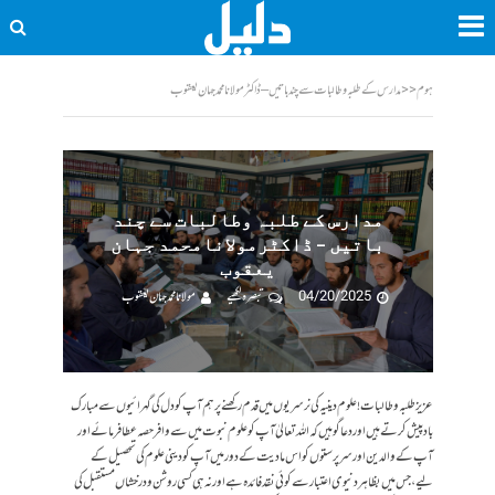
ہوم
<<
مدارس کے طلبہ وطالبات سے چند باتیں – ڈاکٹرمولانامحمد جہان یعقوب
مدارس کے طلبہ وطالبات سے چند
باتیں – ڈاکٹرمولانامحمد جہان
یعقوب
04/20/2025
تبصرہ لکھیے
مولانا محمد جہان یعقوب
عزیزطلبہ وطالبات!علوم دینیہ کی نرسریوں میں قدم رکھنے پرہم آپ کو دل کی گہرائیوں سے مبارک
باد پیش کرتے ہیں اور دعاگوہیں کہ اللہ تعالیٰ آپ کو علوم نبوت میں سے وافر حصہ عطا فرمائے اور
آپ کے والدین اور سرپرستوں کو اس مادیت کے دور میں آپ کو دینی علوم کی تحصیل کے
لیے،جس میں بظاہر دنیوی اعتبار سے کوئی نقد فائدہ ہے اور نہ ہی کسی روشن ودرخشاں مستقبل کی