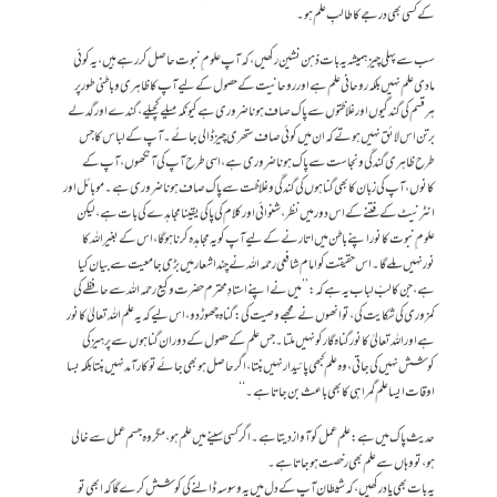
کے کسی بھی درجے کا طالبِ علم ہو۔
سب سے پہلی چیزہمیشہ یہ بات ذہن نشین رکھیں ،کہ آپ علوم ِنبوت حاصل کررہے ہیں،یہ کوئی
مادی علم نہیں بلکہ روحانی علم ہے اور روحانیت کے حصول کے لیے آپ کا ظاہری وباطنی طور پر
ہرقسم کی گندگیوں اور غلاظتوں سے پاک صاف ہوناضروری ہے کیونکہ میلے کچیلے ،گندے اور گدلے
برتن اس لائق نہیں ہوتے کہ ان میں کوئی صاف ستھری چیز ڈالی جائے۔آپ کے لباس کا جس
طرح ظاہری گندگی ونجاست سے پاک ہونا ضروری ہے،اسی طرح آپ کی آنکھوں،آپ کے
کانوں،آپ کی زبان کا بھی گناہوں کی گندگی وغلاظت سے پاک صاف ہونا ضروری ہے۔موبائل اور
انٹرنیٹ کے فتنے کے اس دور میں نظر،شنوائی اور کلام کی پاکی یقینامجاہدے کی بات ہے،لیکن
علوم ِ نبوت کانور اپنے باطن میں اتارنے کے لیے آپ کو یہ مجاہدہ کرنا ہوگا،اس کے بغیر اللہ کا
نورنہیں ملے گا۔اس حقیقت کو امام شافعی رحمہ اللہ نے چند اشعار میں بڑی جامعیت سے بیان کیا
ہے،جن کا لبّ لباب یہ ہے کہ: ’’میں نے اپنے استادِمحترم حضرت وکیع رحمہ اللہ سے حافظے کی
کمزوری کی شکایت کی ،توانھوں نے مجھے وصیت کی:گناہ چھوڑدو،اس لیے کہ یہ علم اللہ تعالیٰ کا نور
ہے اور اللہ تعالیٰ کا نور گناہ گار کونہیں ملتا۔جس علم کے حصول کے دوران گناہوں سے پرہیز کی
کوشش نہیں کی جاتی،وہ علم کبھی پائیدار نہیں بنتا،اگر حاصل ہوبھی جائے تو کارآمد نہیں بنتابلکہ بسا
اوقات ایسا علم گمراہی کا بھی باعث بن جاتا ہے۔‘‘
حدیث پاک میں ہے:علم عمل کو آواز دیتا ہے۔اگر کسی سینے میں علم ہو،مگر وہ جسم عمل سے خالی
ہو،تو وہاں سے علم بھی رخصت ہوجاتا ہے۔
یہ بات بھی یاد رکھیں ،کہ شیطان آپ کے دل میں یہ وسوسہ ڈالنے کی کوشش کرے گاکہ ابھی تو