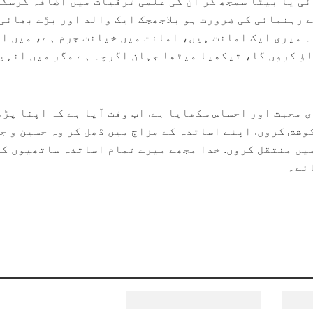
ی یا بیٹا سمجھ کر ان کی علمی ترقیات میں اضافہ کرسک
ے رہنمائی کی ضرورت ہو بلاجھجک ایک والد اور بڑے بھائی
 میری ایک امانت ہیں، امانت میں خیانت جرم ہے، میں ا
اؤ کروں گا، تیکھیا میٹھا جہان اگرچہ ہے مگر میں انہی
 محبت اور احساس سکھایا ہے. اب وقت آیا ہے کہ اپنا پڑھ
وشش کروں. اپنے اساتذہ کے مزاج میں ڈھل کر وہ حسین و ج
یں منتقل کروں. خدا مجھے میرے تمام اساتذہ ساتھیوں کو
ائے۔