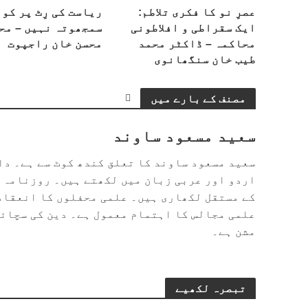
عصرِ نو کا فکری تلاطم:
ریاست کی رِٹ پر کو
ایک سقراطی و افلاطونی
سمجھوتہ نہیں – مح
محاکمہ – ڈاکٹر محمد
محسن خان راجپوت
طیب خان سنگھانوی
مصنف کے بارے میں
سعید مسعود ساوند
سعید مسعود ساوند کا تعلق کندھ کوٹ سے ہے۔ د
اردو اور عربی زبان میں لکھتے ہیں۔ روزنامہ ا
کے مستقل لکھاری ہیں۔ علمی محفلوں کا انعقاد
علمی مجالس کا اہتمام معمول ہے۔ دین کی سچائی
مشن ہے۔
تبصرہ لکھیے