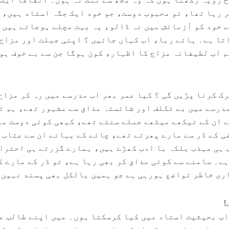
ر رہا تھا، تو محبوب دوست، جو خود ایک جگہ استاد ہیں، 
ے خود کو آزمائش میں نہ ڈالو، یہ بہت مچلے ہوجاتے ہیں،
تا ہے۔ ہائے ربا، اب کہاں جائیں ؟ اپنی جبلت اور مزاج
 اب لطیفانہ مزاج کا اظہار، کون ہوگا جن سے بے خوف ہو
ک کرنا پڑیں گی ؟ کیا عمر بھر اب مدرسے میں رہ کر مزاح
درسے میں بے تکلف اور شائستہ مذاق سے مشہور تھے، ہم ت
ے ان کے تیکھے میٹھے جملے سنتے تھے، کبھی کوئی دوست م
ی کے ڈر سے مارے پھرتے تھے، چائے کے بہانے ان سے عتاب 
 ہی مہذب بلکہ با ادب کھڑے ہیں، ہمارے گزرتے ہی احترام
ہے۔ سامنے سے کوئی مذاق کر بھی رہا ہے، تو ڈر کے مارے ک
ری خاطر تواضع ہورہی ہے جو ہمیں بالکل بھی پسند نہیں 
!
اب بحیثیت استاد میں کیا کرسکتا ہوں۔ میں اپنے طالب ع