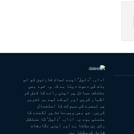
ادارہ ’دلیل‘ اپنے تمام قارئین کو اس
بات کی دعوت دیتا ہے کہ وہ خود بھی
مختلف مسائل پر اپنی رائے کا کھل کر
اظہار کریں اور اس کے لیے ہر تحریر
پر تبصرے کی سہولت کا استعمال
کریں۔ جو بھی ویب سائٹ پر لکھنے کا
متمنی ہو، وہ ادارہ ’دلیل‘ کا مستقل
رکن بن سکتا ہے اور اپنی نگارشات
شامل کرسکتا ہے۔