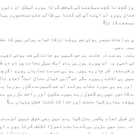
وز کچھ نا کچھ سیکھنے کی کوشش کرتا ہوں، لیکن ان دنوں 
مان ہوں، اب اپنے آپ کو کتنا ہی طالب علم سمجھوں، یہا
مجھے گا نا!
ی مراعات میسر ہوتی جو پہلے ان کا خواب ہوتی ہیں کا مش
سبہ بھی۔
ندہ ہم سے نہ جلے، ہم جو کہیں ہو جائے کی ضد ہوتی تھی، 
ی تھی، وہ اب پوری ہورہی ہے، ایک بیل بجانے پر دو دو ط
ر شرمندہ کر جارہے ہیں۔ ہم ہی سب سے نمایاں ہوں، اگرچہ
یں ہی تکتے رہیں، مگر تب “ایں خیال محال است” تھا، نال
اور ہم ہی مورد عتاب ہوتے، اب جب کہیں سے گزر ہورہا ہے 
ے کانوں میں رس گھول رہے ہیں، سکون اور راحت مل رہی ہے
یچھے ہماری کیا محنت اور خدا کا کتنا فضل پنہاں ہے!
دن قبل تھا، یکسر بدل گیا ہے، میں بھی خوش نہیں اس سے، 
ہ ہے، میں بڑوں ہی کے سامنے تھوڑا تکلف کرتا ہوں ، اپ
 رویہ رکھتا ہوں کہ وہ مجھ سے تنگ نہ ہوں۔ اتفاقاً ایک