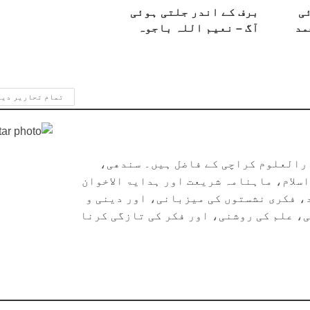
ئی
برف کے اندر جلتی ہوئی
مد
آگ – نعیم اللہ باجوہ
تمام تحاریر دی
ارالعلوم کراچی کے فاضل ہیں۔ سندھی،
سلام، ماہنامہ شریعت اور ہدایۃ الاخوان
، فکری نشستوں کی میزبانی، اور دینی و
، علم کی روشنی، اور فکر کی تازگی کرنا