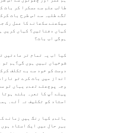
طالب علم سے مسکرا کر بات ک
لگے طلبہ سے اس طرح بات کرک
سیکھنے سکھانے کا عمل رک جا
کہاں دفنائیں؟ کہاں کریں ہم
ہوگی اب بات؟
کیا اب یہ تمام تر عادتیں تر
شوخیاں نہیں ہوں گی؟ہم تو م
دوست کو خود سے بے تکلف کرک
انداز میں بات کرے تو ناراض
وجہ پوچھتے تھے، یہاں تو سب
پہلے آپ کا نعرہ بلند ہوتا 
استاد کو تکلیف نہ آئے۔ ہما
ہائے، کیا رنگ ہیں زمانے کے
بہر حال میں ایک استاد ہوں 