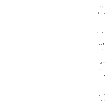
ایک
ں تو
اہدہ
تھی
الب
ائق
“یہ
،
میرا
نے