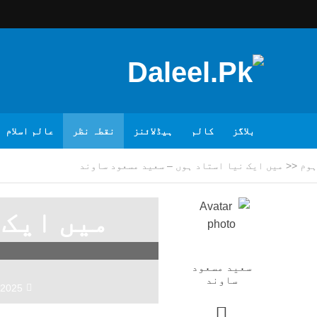
بلاگز
کالم
ہیڈلائنز
نقطہ نظر
عالم اسلام
ہوم
<<
میں ایک نیا استاد ہوں – سعید مسعود ساوند
میں ایک 
سعید مسعود
ساوند
/2025