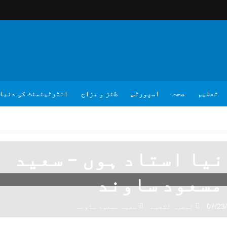
تعلیم
صحت
اسپورٹس
طنز و مزاح
انٹرٹینمنٹ کی دنیا
نیا استاد ہوں – سعید
مسعود ساوند
07/23
تبصرہ لکھیے
سعید مسعود ساوند