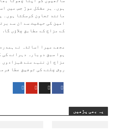
ساتھیوں کو اپنا چھوٹا بھائ
ہوں۔ ہر مشکل موڑ جس میں اس
مانند تعاون کرسکتا ہوں۔ یہ
امین کی حیثیت سے ان سے برت
کے مزاج کے مطابق چلاؤں گا.
مجھے میرا اساتذہ نے ہمدردی
ہوا سبق دوبارہ دہرانے کی ک
مزاج ان ننہے منے شہزادوں م
روش چلنے کی توفیق عطا فرم
یہ بھی پڑھیں