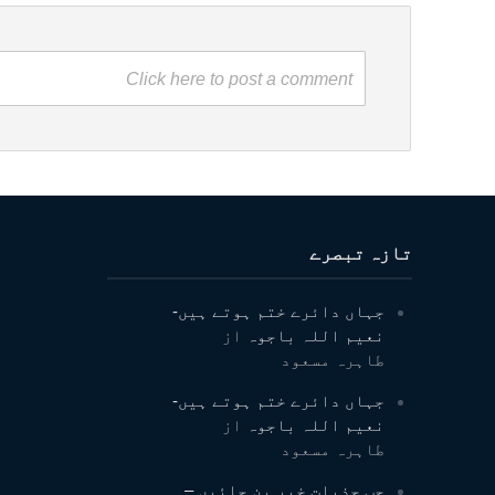
Click here to post a comment
تازہ تبصرے
جہاں دائرے ختم ہوتے ہیں-
نعیم اللہ باجوہ
از
طاہرہ مسعود
جہاں دائرے ختم ہوتے ہیں-
نعیم اللہ باجوہ
از
طاہرہ مسعود
جب جذبات خبر بن جائیں –