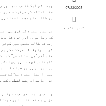
ویسے تو ایک طالب علم ہوں ر
07/23/2025
جگہ استاد کی حیثیت سے براج
ہر طالب علم مجھے استاذ ہی س
تبصرہ لکھیے
تو میں استاذ کو کون سی ایس
کر رہا ہوں، اور خود کا محا
زمانہ طالب علمی میں کوئی ب
تو بے وقوفانہ حرکت مگر ہوت
علم آکر “جی استاد جی” کہہ ک
کارنامہ کچھ نہ ہو بس لوگ ہم
ہم عصر ہم ہی پر جملے کستے، 
ہمارا نیا استاد ہے” کے جمل
خدا جانے ان چند لفظوں کے پ
وہ لب و لہجہ جو اب سے پانچ 
مزاج بے تکلفانہ اور دوستان
ہم عمر اور چھوٹوں سے اس طرح