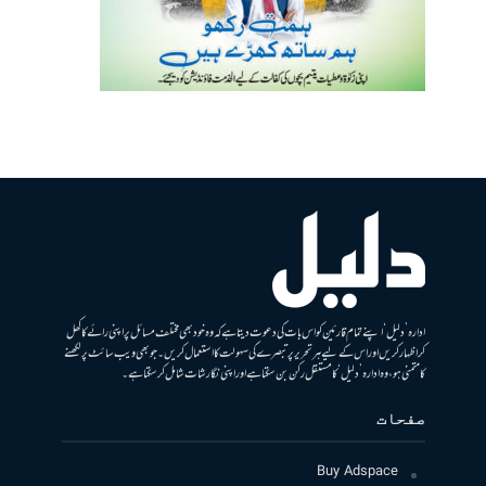
ادارہ ’دلیل‘ اپنے تمام قارئین کو اس بات کی دعوت دیتا ہے کہ وہ خود بھی مختلف مسائل پر اپنی رائے کا کھل
کر اظہار کریں اور اس کے لیے ہر تحریر پر تبصرے کی سہولت کا استعمال کریں۔ جو بھی ویب سائٹ پر لکھنے
کا متمنی ہو، وہ ادارہ ’دلیل‘ کا مستقل رکن بن سکتا ہے اور اپنی نگارشات شامل کرسکتا ہے۔
صفحات
Buy Adspace