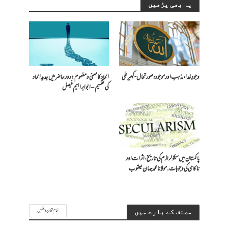
یہ بھی پڑھیں
وجودِ خدا، مذہب اور موجودہ صورتحال- کبیر علی
الحاد کا معنی و مفہوم: دور حاضر میں جدید الحاد
کی تقسیم – ابو ابراہیم فیصل
پاکستان میں سیکولرازم کی تاریخ، اثرات اور
ناکامی کی وجوہات. مولانامحمدجہان یعقوب
تمام تحاریر دیکھیں
مصنف کے بارے میں