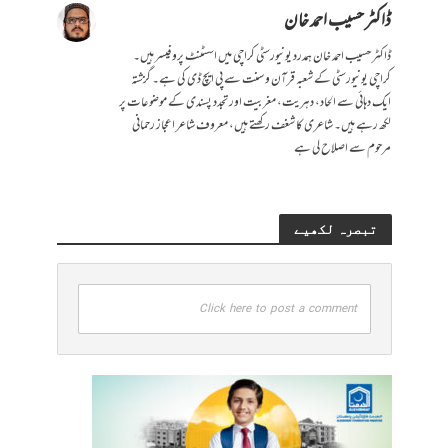
ڈاکٹر حسیب احمد خان
ڈاکٹر حسیب احمد خان ہمدرد یونیورسٹی کراچی میں اسسٹنٹ پروفیسر ہیں۔
کراچی یونیورسٹی کے شعبہ قرآن و سنت سے پی ایچ ڈی کی ہے۔ گزشتہ
ایک دہائی سے الحاد، دہریت، مغربیت اور تجدد پسندی کے موضوعات پر
لکھ رہے ہیں۔ شاعری کا شغف رکھتے ہیں، معروف شاعر اعجاز رحمانی
مرحوم سے اصلاح لی ہے
تبصرہ لکھیے
Click here to post a comment