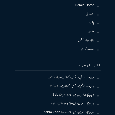
Herald Home
ادارہ دلیل
پالیسی
مقاصد
ہدایات برائے تحریر
ہمارے لکھاری
تازہ تبصرے
جہاں دائرے ختم ہوتے ہیں- نعیم اللہ باجوہ
از
طاہرہ مسعود
جہاں دائرے ختم ہوتے ہیں- نعیم اللہ باجوہ
از
طاہرہ مسعود
جب جذبات خبر بن جائیں – فاطمۃالزہرہ
از
Saba
جب جذبات خبر بن جائیں – فاطمۃالزہرہ
از
نایاب زہرہ
جب جذبات خبر بن جائیں – فاطمۃالزہرہ
از
Zahra khan