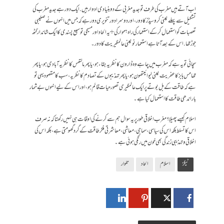
اب آتے ہیں مغرب کی طرف تو جدید مغربی کے دو بنیادی ادوار ہیں. ایک دور ہے جدید مغرب کی
تشکیل سے پہلے یعنی کروسیڈز کا دور ، اور دوسرا دور تنویری دور ہے کہ جس میں انہوں نے صلیبی
تعصبات کو استعمال کرکے استعمار کی راہ ہموار کی÷ یہ الحاد اور مسیحی توسیع پسندی کا ایک شاندار گٹھ
جوڑ تھا . اس کے بعد آتا ہے استعمار نو یعنی عالمگیریت کا دور۔
سچائی تو یہ ہے کہ مغرب میں چاہے وہ ڈارون کا نظریہ بقاء ہو ، یا پھر مالتھس کا نظریہ آبادی ہو ،یا پھر
تھامس ہابز کا عفریت یعنی لیوائیتھون ہو ، یا پھر تہذیبوں کے تصادم کا نظریہ، سب کا مقصود یہی تو
ہے کہ طاقت کے بل بوتے پر ایک عالمگیری تصور حیات قائم ہو، اور اس کے لیے انہوں بے شمار
بار اندھی طاقت کا استعمال کیا ہے۔
اسلام کیسے پھیلاِ؟ مغرب اخلاقی طور پر یہ سوال ہم سے کرنے کی اوقات ہی نہیں رکھتا کہ نہ صرف
اس کا تسلط بلکہ اس کی سیاسی ، سماجی ، معاشی ، معاشرتی فکر طاقت کے گرد گھومتی ہے، بلکہ اس کی
اخلاقی و تہذیبی زندگی بھی خون میں رنگی ہوئی ہے۔
ٹیگز
اسلام
الحاد
تلوار