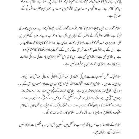
سچ تو یہ ہے کہ دنیا کا کوئی بھی نظام قوت کے بغیر قائم ہو سکتا ہے نہ چل سکتا ہے. نظام سے مراد
سیاسی نظام ہے. اب وہ ملکی سیاست ہو یا بین الاقوامی سیاست ، یہ اصول عین فطرت انسانی کے
مطابق ہے۔
اسلام تلوار سے نہیں پھیلا، اسلام کا نظام حکومت تلوار کے ذریعے قائم ہوا ہے. ہردو میں جوہری
فرق ہے. مغالطہ سوال کرنے والوں کے اذہان میں بھی ہے اور جواب دینے والوں کے اذہان میں
بھی، اور ہر دو جانب غلو موجود ہے. اسلامی دعوت اور چیز ہے اور اسلام کا پھیلاؤ دعوت کا میدان
ہے. اس کے بعد خلافت یا حکومت شرعی ہے کہ جس کے ماتحت جہاد اور قضا کا نظام قائم ہوتا
ہے. یہ دفاعی بھی ہے اور اقدامی بھی ہے. اس کا بنیادی مقصود اسلامی ریاست کی حدود کی حفاظت
اور پھیلاؤ ہے. اسلامی دعوت اسی پر موقوف نہیں ہے۔
اسلام ایک مکمل تصور حیات ہے جس کی اعتقادی ، معاشرتی ، اخلاقی ، روحانی ، معاشی ، عدالتی اور
سیاسی جہات ہیں۔ اسلامی دعوت درحقیقت اعتقاد کی ترویج کا میدان ہے اور مسلمان داعی کے اندر
روحانی و اخلاقی صفات کا ہونا ضروری ہے. اسلامی دعوت کے نتیجے میں عبادات اور معاشرت
وجود میں آتی ہیں. جب ایک اسلامی معاشرت تشکیل کے مراحل سے گزرتی ہے تو پھر سیاست ،
عدالت ، معیشت کا میدان کھلتا ہے. سیاست سے منسلک ایک دائرہ حربی ہے جس کا بنیادی کام
اپنی حدود کا دفاع اور پھیلاؤ ہے تاکہ دعوت اسلامی کا راستہ صاف ہو سکے۔
اسلام کے علاوہ مذاہب ہوں یا نظام، سب نامکمل ہیں. کہیں پر بھی اس درجہ تفصیلات موجود نہیں
اور نہ ہی اتنی باریکیاں ہیں۔