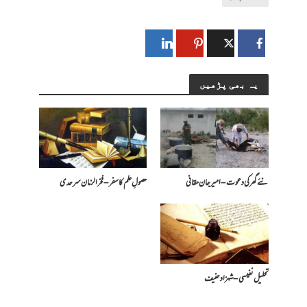
یہ بھی پڑھیں
نئے گھر کی دعوت – امیرجان حقانی
حصولِ علم کا سفر – فخرالزمان سرحدی
تحلیل نفیسی – شہزاد حنیف