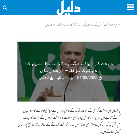
ہوم
<<
دہشت گردی کے خلاف جنگ، حافظ نعیم کا دوٹوک مؤقف – ارشدزمان
دہشت گردی کے خلاف جنگ، حافظ نعیم کا
دوٹوک مؤقف – ارشدزمان
04/03/2025
تبصرہ لکھیے
ارشد زمان
پاکستان میں دہشت گردی کے خلاف جنگ کے نام پر برسوں سے ریاستی ادارے کارروائیاں
کرتے آ رہے ہیں۔ ہر بار سرکاری بیانیہ یہی ہوتا ہے کہ دہشت گردوں کے خلاف کامیاب
آپریشن کیا گیا اور کوئی عام شہری نشانہ نہیں بنا۔ مگر وقت گزرنے کے ساتھ ساتھ حقائق کچھ اور ہی
کہانی سناتے ہیں۔