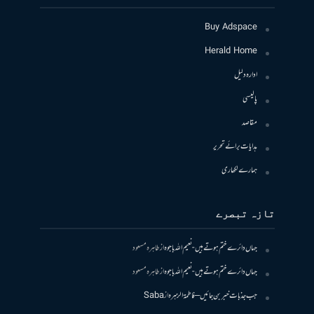
Buy Adspace
Herald Home
ادارہ دلیل
پالیسی
مقاصد
ہدایات برائے تحریر
ہمارے لکھاری
تازہ تبصرے
جہاں دائرے ختم ہوتے ہیں- نعیم اللہ باجوہ
از
طاہرہ مسعود
جہاں دائرے ختم ہوتے ہیں- نعیم اللہ باجوہ
از
طاہرہ مسعود
جب جذبات خبر بن جائیں – فاطمۃالزہرہ
از
Saba