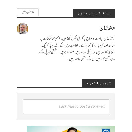
تمام تحاریر دیکھیں
مصنف کے بارے میں
ارشد زمان
ارشد زمان سیاست و سماج پر گہری نظر رکھتے ہیں۔ انھی موضوعات پر
مطالعہ اور تجزیہ ان کا شوق ہے۔ اقامتِ دین کے لیے برپا تحریک
اسلامی کا حصہ ہیں اور عملی جدوجہد میں مصروف ہیں۔ حقیقی تبدیلی کے
لیے عملی کاوشیں ان کے مشن کا حصہ ہیں۔
تبصرہ لکھیے
Click here to post a comment