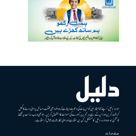
ادارہ ’دلیل‘ اپنے تمام قارئین کو اس بات کی دعوت دیتا ہے کہ وہ خود بھی مختلف مسائل پر اپنی رائے کا کھل
کر اظہار کریں اور اس کے لیے ہر تحریر پر تبصرے کی سہولت کا استعمال کریں۔ جو بھی ویب سائٹ پر لکھنے
کا متمنی ہو، وہ ادارہ ’دلیل‘ کا مستقل رکن بن سکتا ہے اور اپنی نگارشات شامل کرسکتا ہے۔
صفحات