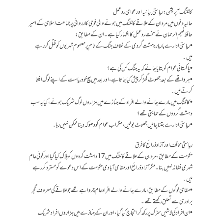
کاٹلنگ آپریشن: ریاستی بیانیہ اور عوامی ردعمل
حالیہ دنوں میں مردان کے علاقے کاٹلنگ میں ہونے والی فوجی کارروائی پر جماعت اسلامی کے امیر
حافظ نعیم الرحمان نے سخت ردعمل کا اظہار کیا ہے۔ ان کے مطابق:
• ریاستی ادارے بار بار دہشت گردی کے خلاف جنگ کے نام پر معصوم شہریوں کو قتل کر رہے
ہیں۔
• پاکستانی عوام کو بتایا جائے کہ یہ جنگ کس کی ہے؟
• ہر واقعے کے بعد جھوٹ گھڑ کر پیش کیا جاتا ہے، اور بعد میں سچ خود ریاست کے اپنے لوگ افشا
کرتے ہیں۔
• کاٹلنگ میں مارے جانے والے افراد کے جنازے میں ہزاروں لوگ شریک ہوئے، کیا یہ سب
دہشت گردوں کے حمایتی تھے؟
• ریاستی ادارے جتنا چاہیں جھوٹ بولیں، مگر اب عوام کو دھوکہ دینا ممکن نہیں رہا۔
ریاستی مؤقف اور آزاد ذرائع کا فرق
حکومت کے مطابق، مردان کے علاقے کاٹلنگ میں 17 دہشت گردوں کو ہلاک کیا گیا اور کوئی عام
شہری نشانہ نہیں بنا۔ مگر آزاد ذرائع اور مقامی آبادی حکومت کے اس دعوے کو مسترد کر رہے
ہیں۔
• مقامی لوگوں کے مطابق، مارے جانے والے افراد عام چرواہے تھے جو علاقے کی معروف گجر
برادری سے تعلق رکھتے تھے۔
• ان افراد کی لاشیں سڑک پر رکھ کر احتجاج کیا گیا، اور ان کے جنازے میں ہزاروں افراد شریک