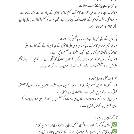
ریاستی بیانیے پر بڑھتے ہوئے سوالات
• کاٹلنگ جیسے واقعات میں حکومت کا مؤقف اکثر مقامی آبادی کے بیانات سے متضاد ہوتا ہے۔
• اگر واقعی دہشت گردی کے خلاف جنگ کی جا رہی ہے، تو ریاست کو مکمل شفافیت اپنانی چاہیے
تاکہ عوام کا اعتماد بحال ہو۔
پاکستان کے لیے غیرجانب دار خارجہ پالیسی کی ضرورت
• حافظ نعیم الرحمان کا مؤقف کہ پاکستان کو بیرونی طاقتوں کے دباؤ میں آنے کے بجائے اپنی
خودمختاری کو مقدم رکھنا چاہیے، ایک مضبوط اور منطقی دلیل ہے۔
• جنرل قمر جاوید باجوا کا اعتراف کہ یہ جنگ پاکستان پر مسلط کی گئی تھی، اس بات کا ثبوت ہے کہ پچھلی
حکومتوں اور اسٹیبلشمنٹ نے فیصلے کرتے وقت قومی مفادات کو نظر انداز کیا۔
عوامی ردعمل اور ریاستی دباؤ
• جب کسی واقعے میں معصوم شہری مارے جاتے ہیں اور پھر حکومت اس پر پردہ ڈالنے کی کوشش
کرتی ہے، تو عوام میں غصہ اور بے اعتمادی مزید بڑھتی ہے۔
• سیاسی قیادت، خصوصاً جماعت اسلامی جیسے رہنما، اگر مسلسل دباؤ ڈالتے رہیں تو شاید ریاست کو
اپنی پالیسیوں پر نظر ثانی کرنی پڑے۔
آگے کیا ہونا چاہیے؟
پاکستان کو ایک آزاد خارجہ پالیسی تشکیل دینی چاہیے جو قومی مفادات پر مبنی ہو۔
ہر فوجی آپریشن سے پہلے تمام اسٹیک ہولڈرز کو اعتماد میں لینا ضروری ہے۔