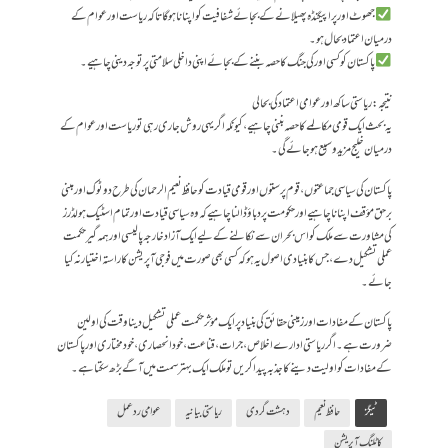
جھوٹ اور پراپیگنڈہ پھیلانے کے بجائے شفافیت کو اپنانا ہوگا تاکہ ریاست اور عوام کے
درمیان اعتماد بحال ہو۔
پاکستان کو کسی اور کی جنگ کا حصہ بننے کے بجائے اپنی داخلی سلامتی پر توجہ دینی چاہیے۔
نتیجہ: ریاستی ساکھ اور عوامی اعتماد کی بحالی
یہ بحث ایک قومی مکالمے کا حصہ بننی چاہیے، کیونکہ اگر یہی روش جاری رہی تو ریاست اور عوام کے
درمیان خلیج مزید وسیع ہو جائے گی۔
پاکستان کی سیاسی جماعتوں، قوم پرستوں اور قومی قیادت کو حافظ نعیم الرحمان کی طرح دوٹوک اور مبنی
برحق مؤقف اپنانا چاہیے اور حکومت پر دباؤ ڈالنا چاہیے کہ وہ سیاسی قیادت اور تمام اسٹیک ہولڈرز
کی مشاورت سے ملک کو اس بحران سے نکالنے کے لیے ایک آزاد خارجہ پالیسی اور ہمہ گیر حکمت
عملی تشکیل دے، جس کا بنیادی اصول یہ ہو کہ کسی بھی صورت میں فوجی آپریشن کا راستہ اختیار نہ کیا
جائے۔
پاکستان کے مفادات اور زمینی حقائق کی بنیاد پر ایک مؤثر حکمت عملی تشکیل دینا وقت کی اولین
ضرورت ہے۔ اگر ریاستی ادارے اخلاص، جرات، قناعت، خود انحصاری، خود مختاری اور پاکستان
کے مفادات کو اولیت دینے کا جذبہ پیدا کریں تو ملک ایک بہتر سمت میں آگے بڑھ سکتا ہے۔
ٹیگز
حافظ نعیم
دہشت گردی
ریاستی بیانیہ
عوامی ردعمل
کاٹلنگ آپریشن