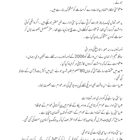
ہوئے۔
• حکومتی اہلکار متضاد بیانات دے کر معاملے کو مشکوک بنا رہے ہیں۔
یہ صورتحال ایک بار پھر ثابت کرتی ہے کہ ریاستی ادارے غیر معتبر ہو چکے ہیں۔ اگر واقعی کوئی
دہشت گرد مارا گیا تھا، تو حکومت کو کھلے دل سے سچ بولنا چاہیے تھا۔ مگر مسلسل جھوٹ بول کر
معاملے کو مزید مشکوک بنا دیا گیا ہے۔
ڈمہ ڈولہ مدرسہ حملہ: تاریخ کی دہرائی
حافظ نعیم الرحمان نے اس واقعے کو 2006 کے ڈمہ ڈولہ مدرسہ حملے سے تشبیہ دی، جہاں:
• حکومت نے کہا کہ دہشت گردوں کا تربیتی مرکز تباہ کیا گیا۔
• بعد میں حقیقت سامنے آئی کہ وہاں 80 معصوم طلبہ شہید ہوئے، جن میں اکثریت قرآن کے حفاظ
کی تھی۔
• ریاست نے اس وقت بھی امریکی حملے کی پردہ پوشی کی اور عوام سے جھوٹ بولا۔
ریاستی بیانیے کی کمزوری اور تضادات
• ریاستی ادارے عوام کو بتائیں کہ وہ امریکا کے غلام ہیں یا پاکستانی عوام کے محافظ؟
• ریاستی بیانیے کے تضادات نے عوام کے اعتماد کو شدید نقصان پہنچایا ہے۔
• سابق آرمی چیف جنرل قمر جاوید باجوا نے خود اعتراف کیا کہ یہ جنگ پاکستان پر مسلط کی گئی تھی۔
ریاستی دباؤ اور سیاسی قیادت کی خاموشی