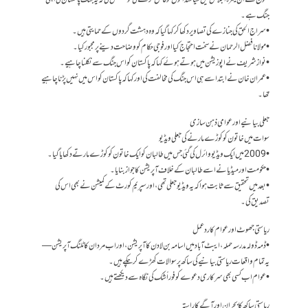
• فوج نے ان کیمرہ اجلاس میں سیاستدانوں کو قائل کرنے کی کوشش کی کہ یہ جنگ پاکستان کی اپنی
جنگ ہے۔
• سراج الحق کی جنازے کی تصاویر دکھا کر کہا گیا کہ وہ دہشت گردوں کے حمایتی ہیں۔
• مولانا فضل الرحمان نے سخت احتجاج کیا اور فوجی حکام کو وضاحت دینے پر مجبور کیا۔
• نواز شریف نے اپوزیشن میں ہوتے ہوئے کہا کہ پاکستان کو اس جنگ سے نکلنا چاہیے۔
• عمران خان نے ابتدا سے ہی اس جنگ کی مخالفت کی اور کہا کہ پاکستان کو اس میں نہیں پڑنا چاہیے
تھا۔
جعلی بیانیے اور عوامی ذہن سازی
سوات میں خاتون کو کوڑے مارنے کی جعلی ویڈیو
• 2009 میں ایک ویڈیو وائرل کی گئی جس میں طالبان کو ایک خاتون کو کوڑے مارتے دکھایا گیا۔
• حکومت اور میڈیا نے اسے طالبان کے خلاف آپریشن کا جواز بنایا۔
• بعد میں تحقیق سے ثابت ہوا کہ یہ ویڈیو جعلی تھی، اور سپریم کورٹ کے کمیشن نے بھی اس کی
تصدیق کی۔
ریاستی جھوٹ اور عوام کا ردعمل
• ڈمہ ڈولہ مدرسہ حملہ، ایبٹ آباد میں اسامہ بن لادن کا آپریشن، اور اب مردان کاٹلنگ آپریشن—
یہ تمام واقعات ریاستی بیانیے کی ساکھ پر سوالات کھڑے کر چکے ہیں۔
• عوام اب کسی بھی سرکاری دعوے کو فوراً شک کی نگاہ سے دیکھتے ہیں۔
ریاستی ساکھ کا بحران اور آگے کا راستہ