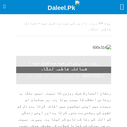
ہوم
<<
روزہ داروں کی عید سے قبل عید – شمائلہ
فاطمہ لنگاہ
روزہ داروں کی عید سے قبل عید –
شمائلہ فاطمہ لنگاہ
03/27/2025
تبصرہ لکھیے
نقطہ نظر
رمضان المبارک صرف روزوں کا مہینہ نہیں بلکہ یہ
روحانی انقلاب کا موسم ہوتا ہے۔ ہر مسلمان اس
مہینے میں اپنی نیکیوں میں اضافہ کرتا ہے، دل کو
تقویٰ کی روشنی سے منور کرتا ہے اور اپنی زندگی
کو اللہ کی رضا کے تابع کر لیتا ہے۔ یہی وہ مہینہ
ہے جب بھوکے کو کھانا کھلانے کی حقیقی خوشی نصیب