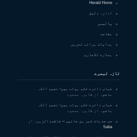
Herald Home
ادارہ دلیل
پالیسی
مقاصد
ہدایات برائے تحریر
ہمارے لکھاری
تازہ تبصرے
جہاں دائرے ختم ہوتے ہیں- نعیم اللہ
باجوہ
از
طاہرہ مسعود
جہاں دائرے ختم ہوتے ہیں- نعیم اللہ
باجوہ
از
طاہرہ مسعود
جب جذبات خبر بن جائیں – فاطمۃالزہرہ
از
Saba