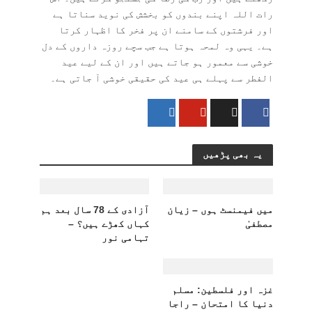
رات اللہ اپنے بندوں کو بخشش کی نوید سناتا ہے
اور فرشتوں کے سامنے ان پر فخر کا اظہار کرتا
ہے۔ یہی وہ لمحہ ہوتا ہے جب سچے روزہ داروں کے دل
خوشی سے معمور ہو جاتے ہیں اور ان کے لیے عید
الفطر سے پہلے ہی عید کی حقیقی خوشی آ جاتی ہے۔
یہ بھی پڑھیں
میں فیمنسٹ ہوں – زیان
آزادی کے 78 سال بعد ہم
مصطفیٰ
کہاں کھڑے ہیں؟ –
تہامی نور
غزہ اور فلسطین: مسلم
دنیا کا امتحان – راجا