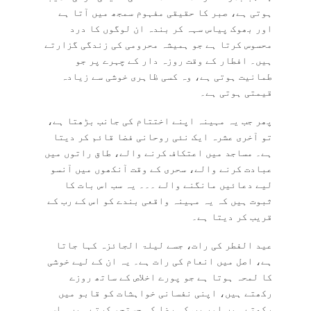
ہوتی ہے، صبر کا حقیقی مفہوم سمجھ میں آتا ہے
اور بھوک پیاس سہہ کر بندہ ان لوگوں کا درد
محسوس کرتا ہے جو ہمیشہ محرومی کی زندگی گزارتے
ہیں۔ افطار کے وقت روزہ دار کے چہرے پر جو
طمانیت ہوتی ہے، وہ کسی ظاہری خوشی سے زیادہ
قیمتی ہوتی ہے۔
پھر جب یہ مہینہ اپنے اختتام کی جانب بڑھتا ہے،
تو آخری عشرہ ایک نئی روحانی فضا قائم کر دیتا
ہے۔ مساجد میں اعتکاف کرنے والے، طاق راتوں میں
عبادت کرنے والے، سحری کے وقت آنکھوں میں آنسو
لیے دعائیں مانگنے والے ۔۔۔ یہ سب اس بات کا
ثبوت ہیں کہ یہ مہینہ واقعی بندے کو اس کے رب کے
قریب کر دیتا ہے۔
عید الفطر کی رات، جسے لیلۃ الجائزہ کہا جاتا
ہے، اصل میں انعام کی رات ہے۔ یہ ان کے لیے خوشی
کا لمحہ ہوتا ہے جو پورے اخلاص کے ساتھ روزے
رکھتے ہیں، اپنی نفسانی خواہشات کو قابو میں
رکھتے ہیں اور رب کی رضا کی جستجو کرتے ہیں۔ اس