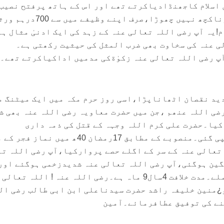
اسلام کاجھنڈادیاکرتے تھے اور اس کے ہاتھ پرفتح نصیب
ہوجاتی تھی۔اس نے چاندی سوناکچھ نہیں چھوڑا،صرف اپنے وظی
یہ آپ رضی اللہ تعالی عنہ کے زہد کی ایک ادنیٰ مثال ہے
ی عنہ کی سخاوت بھی ضرب المثل کی حیثیت رکھتی ہے۔
ید نقصان اٹھاناپڑا،اسی روز حرم مکہ میں ایک میٹنگ م
ضی اللہ عنھم ،جن میں حضرت معاویہ رضی اللہ عنہ بھی ش
یا۔حضرت علی کرم اللہ وجہہ کے قتل کی ذمہ داری
عبدالرحمن ابن ملجم کوسونپی گئی۔منصوبے کے مطابق 17رمضان 40ھ میں ن
 تعالی عنہ کے سر کے اگلے حصے پروارکیا،آپ رضی اللہ ت
بعد اپنے خالق حقیقی سے جاملے۔مدت خلافت 4سال9 ماہ ہے۔رضی اللہ عنہ ! اللہ تعالی
منین خلیفہ راشد حضرت سیدناعلی ابن ابی طالب رضی ال
لنے کی توفیق عطافرمائے۔آمین