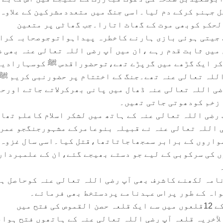
 جہنم کرکے دم لیا۔اسی جنگ میں متعددمشرکین کے علاوہ
لحکم کوبھی موت کے گھاٹ اتارا۔جب گھاٹی پر متعین
 جیتی ہوئی بازی ہارنے کاخطرہ پیداہواتوجوصحابہ کرا
میں ثابت قدم رہے ،ان میں آپ رضی اللہ تعالی عنہ بھی 
کر ایک گڑھے میں گرپڑے تھے،توحضوراقدس ﷺ کوسہارادین
اللہ تعالی عنہ تھے۔جنگ کے اختتام پر حضورنبی کریم ﷺ 
ضی اللہ تعالی عنہ ڈھال میں پانی بھرکرلاتے جاتے اورح
 زخم کودھوتی جاتی تھیں۔
5ھ)میں آپ رضی اللہ تعالی عنہ نے قبیلہ بنوعامرکے مشہورجنگجو عم
واروں کے برابر سمجھاجاتاتھا،قتل کیا۔اسی سال غزوہ
 کی سرکوبی کے لیے جو دستے بھیجے گئے،ان کے علمبردار
(6ھ)میں صلح نامہ لکھنے کاشرف بھی آپ رضی اللہ تعالی عنہ کوحاصل 
واہ کے طور پراس عہدنامے پردستخط بھی فرمائے۔
٭….غزوہ خیبر(7ھ)میں خیبر کے 12قلعوں میں سے ایک قلعہ حصن القموص کی فتح میں
آخریہ قلعہ آپ رضی اللہ تعالی عنہ کے ہاتھوں فتح ہوا