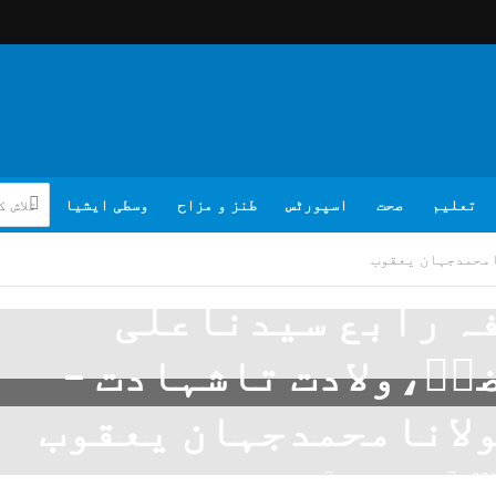
تعلیم
صحت
اسپورٹس
طنز و مزاح
وسطی ایشیا
امحمدجہان یعقوب
ہ رابع سیدناعلی
یؓ،ولادت تاشہادت –
لانامحمدجہان یعقوب
03/
تبصرہ لکھیے
مولانا محمد جہان یعقوب