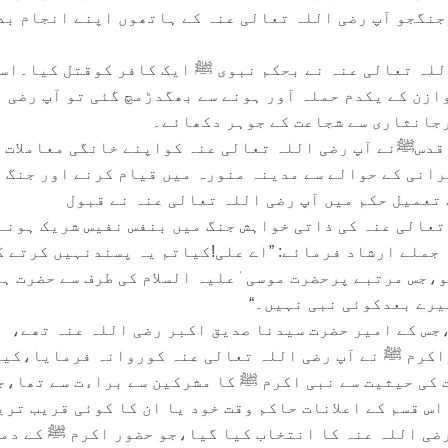
نگجو آپ رضی اللہ تعالی عنہ کے ہاتھوں اپنے انجام بد
ں آپ رضی اللہ تعالی عنہ نے بحکم نبوی ﷺ ایک کافر کوقتل کیا۔اس
ازن کے یکدم حملہ آور ہونے سے بھگدڑمچ گئی تو آپ رضی 
رجانثاری سے شجاعت کے جوہر دکھائے۔
ھ)میں حضوراقدسﷺنے آپ رضی اللہ تعالی عنہ کواپنے خانگی معاملات
انی کے حوالے سے مدینہ منورہ میں قیام کرنے اور جنگ 
تعمیل حکم میں آپ رضی اللہ تعالی عنہ نے قبول
عالی عنہ کی ذاتی خواہش جنگ میں بنفس نفیس شریک ہونے
جملے ارشاد فرمائے: ”اے علی!کیاتم یہ پسندنہیں کرتے ک
و،جس مرتبے پرحضرت موسی ٰعلیہ السلام کی طرف سے حضرت ہ
یرے بعدکوئی نبی نہیں۔“
 کے پہلے حج(9ھ)میں،جس کے امیر حضرت سیدنا صدیق اکبر رضی اللہ عنہ تھے،
اکرم ﷺ نے آپ رضی اللہ تعالی عنہ کوروانہ فرمایا،کیو
ت کی حیثیت سے نبی اکرم ﷺ کا مشرکین سے براءت سے تھا،ج
اس قسم کے اعلانات حاکم وقت خود یا ان کا کوئی قریب تری
ضی اللہ عنہ کا انتخاب کیا گیا،جو حضور اکرم ﷺ کے دم