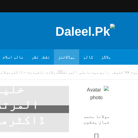
بلاگز
کالم
ہیڈلائنز
نقطہ نظر
عالم اسلام
ہوم
<<
خلیفہ رابع سیدناعلی المرتضیؓ،ولادت تاشہادت - ڈاکٹرمولان
خلیف
المرتض
ڈاکٹرمو
مولانا محمد
جہان یعقوب
22/2025