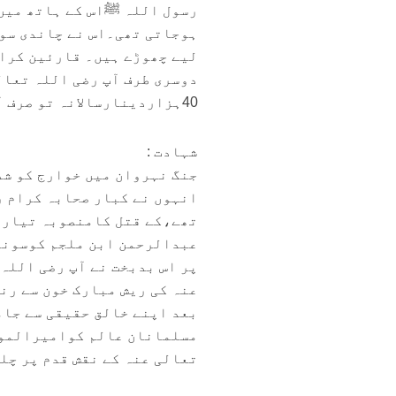
رسول اللہ ﷺاس کے ہاتھ میں 
لیے چھوڑے ہیں۔ قارئین کرام!
دوسری طرف آپ رضی اللہ تعال
40ہزاردینارسالانہ تو صرف آپ رضی اللہ تعالی عنہ زکوٰةکی مدمیں اداکیاکرتے تھے۔
شہادت :
جنگ نہروان میں خوارج کو شد
انہوں نے کبار صحابہ کرام ر
تھے،کے قتل کامنصوبہ تیار ک
پر اس بدبخت نے آپ رضی اللہ
مسلمانان عالم کوامیرالمو¿
تعالی عنہ کے نقش قدم پر چ