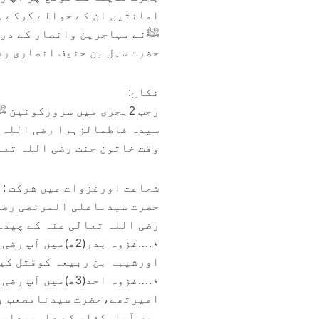
ﷺنے مہاجرین وانصار کے درم
حضرت سہل بن حنیف انصاری ر
نکاح:
سیدہ فاطمالزہرا رضی اللہ ت
وقت خاتون جنت رضی اللہ تعالی عنہا ک
شجاعت اورغزوات میں شرکت :
حضرت سیدناعلی المرتضی رضی
رضی اللہ تعالی عنہ کے چیدہ
٭….غزوہ بدر(2ھ)
اورشیبہ بن ربیعہ کوقتل کی
٭….غزوہ احد(3ھ)
امیرتھے،حضرت سیدنامصعب بن
میں آیا،کفار کے علمبردارا