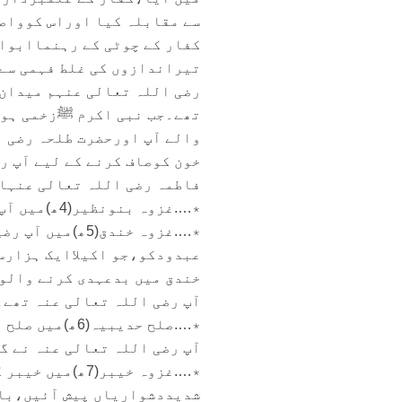
سے مقابلہ کیا اوراس کوواصل
کفار کے چوٹی کے رہنماابوا
تیراندازوں کی غلط فہمی سے
رضی اللہ تعالی عنہم میدان 
تھے۔جب نبی اکرم ﷺزخمی ہو
والے آپ اورحضرت طلحہ رضی 
خون کوصاف کرنے کے لیے آپ ر
فاطمہ رضی اللہ تعالی عنہا
٭….غزوہ بنونظیر(4ھ)میں آپ رضی اللہ تعالی عنہ کے ہاتھ میں لشکر اسلام کاعلم تھا۔
٭….غزوہ خندق(
عبدودکو،جو اکیلاایک ہزارس
خندق میں بدعہدی کرنے والوں
آپ رضی اللہ تعالی عنہ تھے۔
٭….صلح حدیبیہ
آپ رضی اللہ تعالی عنہ نے گ
شدیددشواریاں پیش آئیں،بال