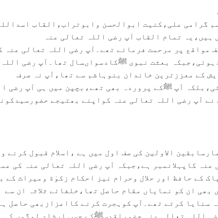
سم گرامی علی،کنیت ابوالحسن وابوتراب،القاب اسداللہ
یں،یہ تمام القاب آپ رضی اللہ تعالی عنہ
مواقع پر مرحمت فرمائے تھے۔آپ رضی اللہ تعالی عنہ ک
 الفیل کے 7برس بعدہوئی،جبکہ بعثت نبوی ﷺکادسواںسال تھا۔آپ رضی اللہ
یش کے معززترین خاندان بنوہاشم سے تھا،آپ نہ صرف
،بلکہ آپ ﷺکے پروردہ بھی تھے،بچپن میں ہی آپ رضی ال
 نے آپ رضی اللہ تعالی عنہ کواپنے بھتیجے حضورسیدکون
ارسابقین الاولین کی صف اول میں ہے ،اسلام قبول کرنے و
 عنہ کاپہلانمبر ہے،جبکہ آپ رضی اللہ تعالی عنہ کی عمر
رآن پاک کے حافظ اور حلال وحرام نیز احکام زکوٰة ومیراث کے ب
بھی ان کو نمایاں مقام حاصل تھا،خلفائے ثلاثہ ان سے
ہ سنایا کرتے تھے۔آپ کوہجرت کرنے کااعزازبھی حاصل ہے
رضی اللہ تعالی عنہ حضوراقدسﷺکے حسب ارشاد لوگوں کی