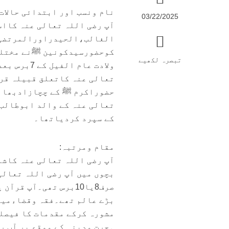
نام ونسب اور ابتدائی حالات
03/22/2025
آپ رضی اللہ تعالی عنہ کاا
الغالب،الحیدراورالمرتضی ہ
کوحضورسیدکونین ﷺنے مختلف 
تبصرہ لکھیے
ولادت عام
تعالی عنہ کاتعلق قبیلہ قر
حضوراکرم ﷺ کے چچازادبھائی
تعالی عنہ کے والد ابوطالب
کے سپرد کردیاتھا۔
مقام ومرتبہ:
آپ رضی اللہ تعالی عنہ کاشم
بچوں میں آپ رضی اللہ تعالی
صرف8یا10برس تھی۔آپ ق
بڑے عالم تھے۔فقہ وقضاءمیں 
مشورہ کرکے مقدمات کا فیصل
ہجرت مدینہ کے موقع پر آپ 