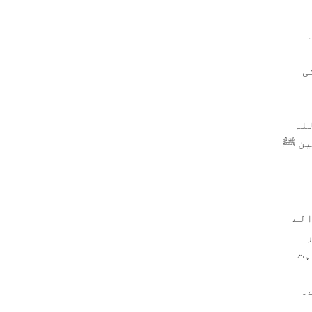
ی
لہ
ین ﷺ
الے
ہت
۔