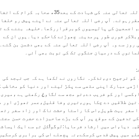
حضرت سیدناعثمان غنی رضی اللہ تعالی عنہ کی شہادت کے بعد35ھ صحابہ کرام کے 
قررہوئے۔ آپ رضی اللہ تعالی عنہ نے اپنے پیش رو خلفا
م اجمعین کی پالیسیوں کوبرقراررکھا۔خلیفہ بننے کے ت
بلاکر فوری طور پرمدینہ چھوڑنے کاحکم دیا۔یوں ان کے
روز سے وہ آپ رضی اللہ تعالی عنہ کے بھی دشمن بن گئے۔
مانوں کے درمیان جنگوں تک کی نوبت بھی آئی۔
:
 کو ترجیح دی،تذکرہ نگاروں نے لکھا ہے کہ جب تہجد کی 
اڑھی مبارک اپنی مٹھی سے پکڑ لیتے اور دنیا کو مخاطب 
،کسی اور کو فریب دے،تو مجھ سے لگاو¿ رکھتی ہے ،میری
 تین طلاقیں دے چکا ہوں،تیری وفا قلیل،عمر تھوڑی اور م
 سفر بہت طویل،اس کا راستا وحشت ناک اور زاد سفر رتھ
کی تدفین کے موقع پر آپ کے بڑے صاحبزادے حضرت حسن مجتب
طبہ دیا،اس میں ارشاد فرمایا:لوگو!کل تم سے ایک ایساش
لم میں پیش قدمی کرسکے،نہ پچھلے اس کی برابری کرسکیں