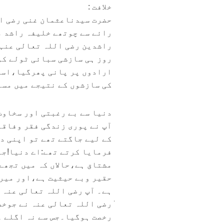
خلافت :
رائے سے چوتھے خلیفہ راشد م
راشدین رضی اللہ تعالی عنہ
روز ہی سازشی سبائی ٹولے کو
ارادوں پر پانی پھرگیا،اسی 
کی سازشوں کے نتیجے میں مسل
دنیا سے بے رغبتی اور سخاوت
آپ نے پوری زندگی فقر وفاقہ
کے لیے جاگتے تھے تو اپنی د
فرمایا کرتے تھے:اے دنیا!جا
مشتاق ہے،حالاں کہ میں تجھے
حقیر وبے حیثیت ہے،اور میرا
ہے۔ آپ رضی اللہ تعالی عنہ 
ٰرضی اللہ تعالی عنہ نے جوخ
رخصت ہوگیا۔جس سے نہ اگلے ع