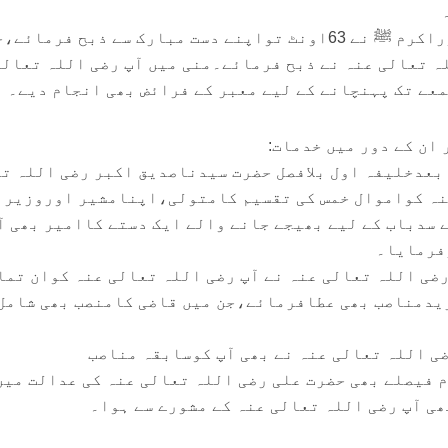
٭….حجة الوداع(10ھ)میں حضوراکرم ﷺ نے 63اونٹ تواپنے دست مبارک سے ذبح فرما
ہ تعالی عنہ نے ذبح فرمائے۔منی میں آپ رضی اللہ تعالی
عے تک پہنچانے کے لیے معبر کے فرائض بھی انجام دیے۔
 ان کے دور میں خدمات:
بعدخلیفہ اول بلافصل حضرت سیدناصدیق اکبر رضی اللہ ت
عنہ کواموال خمس کی تقسیم کامتولی،اپنامشیر اوروزیرہ
سدباب کے لیے بھیجے جانے والے ایک دستے کاامیر بھی آ
فرمایا۔
ی اللہ تعالی عنہ نے آپ رضی اللہ تعالی عنہ کوان تما
دمناصب بھی عطافرمائے،جن میں قاضی کامنصب بھی شامل
ی اللہ تعالی عنہ نے بھی آپ کوسابقہ مناصب
فیصلے بھی حضرت علی رضی اللہ تعالی عنہ کی عدالت میں
ی آپ رضی اللہ تعالی عنہ کے مشورے سے ہوا۔