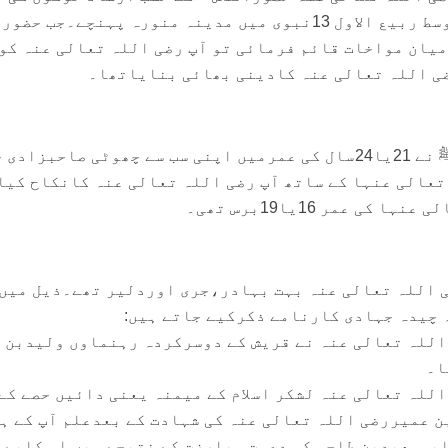
امانتیں ان کے حوالے کرکے وسط ربیع الاول 13نبوی میں مدینہ منورہ پہنچے۔جب 
یان مواخات قائم فرمائی تو آپ رضی اللہ تعالی عنہ کو
ضی اللہ تعالی عنہ کادینی بھائی بنایاتھا۔
رجب 2ہجری میں سرورکونین ﷺ نے 21یا24سال کی عمرمیں اپنی سب سے چھوٹی صاحبزا
عالی عنہا کے ساتھ آپ رضی اللہ تعالی عنہ کانکاح کیا
ی عمر 16یا19برس تھی۔
 اللہ تعالی عنہ بہت بہادر،جری اوردلیر تھے۔ذیل میں 
 چیدہ جہادی کارنامے ذکرکیے جاتے ہیں:
میں آپ رضی اللہ تعالی عنہ نے قریش کے دوسرکردہ رہنماوں ولیدبن
ا۔
میں آپ رضی اللہ تعالی عنہ لشکر اسلام کے میمنہ یعنی دائیں حصے کے
 عمیررضی اللہ تعالی عنہ کی شہادت کے بعدعلم آپ کے ہ
بوسعیدبن طلحہ کی دعوت مبارزت کے نتیجے میں اس کابے 