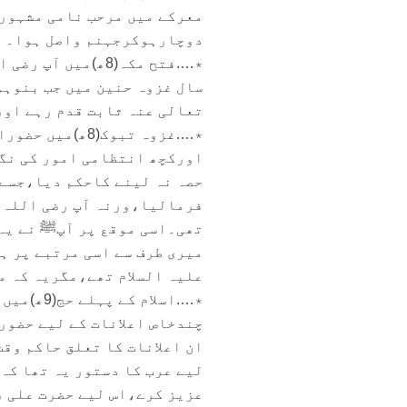
معرکے میں مرحب نامی مشہورج
دوچارہوکرجہنم واصل ہوا۔
٭….فتح مکہ(8ھ)می
سال غزوہ حنین میں جب بنوہو
تعالی عنہ ثابت قدم رہے او
٭….غزوہ تبوک(8
اورکچھ انتظامی امور کی نگر
حصہ نہ لینے کاحکم دیا،جسے 
فرمالیا،ورنہ آپ رضی اللہ ت
تھی۔اسی موقع پر آپﷺ نے یہ 
میری طرف سے اسی مرتبے پر ہ
علیہ السلام تھے،مگریہ کہ م
٭….اسلام
چندخاص اعلانات کے لیے حضور
ان اعلانات کا تعلق حاکم وق
لیے عرب کا دستور یہ تھا کہ 
عزیز کرے،اس لیے حضرت علی ر