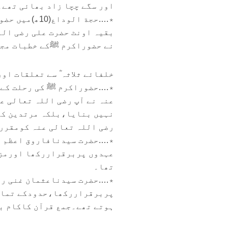
اور سگے چچا زاد بھائی تھے۔
بقیہ اونٹ حضرت علی رضی الل
نے حضوراکرم ﷺکے خطبات مجم
خلفائے ثلاثہ ؓ سے تعلقات اور
٭….حضوراکرم ﷺ کی رحلت کے 
عنہ نے آپ رضی اللہ تعالی 
نہیں بنایا،بلکہ مرتدین کے 
رضی اللہ تعالی عنہ کومقرر
٭….حضرت سیدنافاروق اعظم رض
عہدوں پربرقراررکھا اورمزی
تھا۔
٭….حضرت سیدناعثمان غنی رض
پربرقراررکھا،حدودکے تمام 
ہوتے تھے۔جمع قرآن کاکام بھ