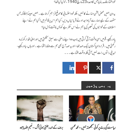
خودمختار ملک بنایا جس کا وعدہ 23 مارچ 1940ء کو کیا گیا تھا؟
یہ دن ہمیں محض جشن منانے کا نہیں، بلکہ خود احتسابی کا موقع فراہم کرتا ہے۔ ہمیں سوچنا ہوگا کہ جس
مقصد کے لیے ہمارے آبا و اجداد نے قربانیاں دیں، کیا ہم اس پر قائم ہیں؟ کیا ہم نے اپنے
اسلاف کے خوابوں کی تعبیر کی یا ہم نے اس نظریے کو پس پشت ڈال دیا؟
یاد رکھیے، قومیں اسی وقت ترقی کرتی ہیں جب وہ اپنے ماضی سے سبق سیکھتی ہیں اور اپنی اقدار کو زندہ
رکھتی ہیں۔ قراردادِ پاکستان ایک عہد تھا، اور یہ عہد آج بھی ہم سے وفا مانگتا ہے۔ اور ہاں، یاد رکھیے،
تبدیلی راتوں رات نہیں آتی بلکہ وقت لگتا ہے۔۔۔
یہ بھی پڑھیں
ریاست کی رِٹ پر کوئی سمجھوتہ نہیں – محمد محسن
برف کے اندر جلتی ہوئی آگ – نعیم اللہ باجوہ