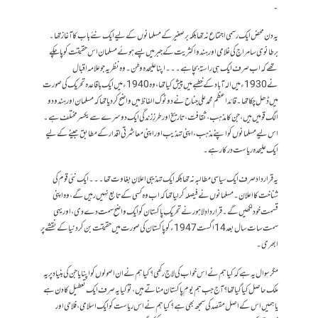
۔
یہ دن محض ایک رسمی اجتماع نہ تھا بلکہ برصغیر کے مسلمانوں کے لیے ایک نئے باب کا آغاز تھا۔
برطانوی سامراج کی غلامی اور ہندو اکثریت کے جبر میں پسے ہوئے مسلمان اس حقیقت کو پا چکے
تھے کہ اب صرف ایک ہی راستہ بچا ہے ۔۔۔ اپنا علیحدہ وطن۔ وہ نظریہ جو علامہ اقبال
نے 1930ء میں الہ آباد کے خطبے میں پیش کیا تھا، وہ 1940ء میں ایک باقاعدہ تحریک کی صورت
میں ڈھل چکا تھا۔ قائداعظم محمد علی جناح نے دوٹوک الفاظ میں واضح کر دیا تھا کہ مسلمان اور ہندو دو
الگ قومیں ہیں، جن کا مذہب، ثقافت، تاریخ اور طرزِ زندگی ایک دوسرے سے یکسر مختلف ہے۔
اس لیے مسلمانوں کو اپنے مذہب، اپنی تہذیب اور اپنی معاشرتی اقدار کے مطابق جینے کے لیے
ایک علیحدہ ریاست درکار ہے۔
یہ قرارداد صرف ایک سیاسی مطالبہ نہ تھا بلکہ ایک تہذیبی اعلانِ بغاوت تھا ۔۔۔ ایک نئی قوم کی
شناخت کا اعلان۔ مسلمانوں نے فیصلہ کر لیا تھا کہ اب وہ کسی کے تابع نہیں رہیں گے، وہ اپنی
قسمت خود لکھیں گے۔ قراردادِ لاہور نے تحریکِ پاکستان کو ایک واضح سمت دے دی، اور یہی
سمت سات سال بعد 14 اگست 1947ء کو پاکستان کی صورت میں حقیقت بن کر دنیا کے نقشے پر
ابھری۔
مگر سوال یہ ہے کہ کیا ہم نے اس خواب کی لاج رکھی؟ کیا ہم نے ان اصولوں کو اپنایا جن کی بنیاد پر یہ
ملک حاصل کیا گیا تھا؟ آج جب ہم یومِ پاکستان مناتے ہیں، تو کیا یہ صرف ایک تعطیل کا دن ہے
یا ہمیں اس کے اصل مقصد کی سمجھ بھی ہے؟ کیا ہم نے اس ریاست کو ایک اسلامی، فلاحی اور