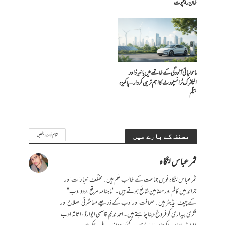
خان راجپوت
ماحولیاتی آلودگی کے خاتمے میں ہائبرڈ اور
الیکٹرک ٹرانسپورٹ کا اہم ترین کردار – پاکیزہ
بیگم
تمام تحاریر دیکھیں
مصنف کے بارے میں
ثمر عباس لنگاہ
ثمر عباس لنگاہ نویں جماعت کے طالب علم ہیں۔ مختلف اخبارات اور
جرائد میں کالم اور مضامین شائع ہوتے ہیں۔ "ماہنامہ مرقع اردو ادب"
کے چیف ایڈیٹر ہیں۔ صحافت اور ادب کے ذریعے معاشرتی اصلاح اور
فکری بیداری کو فروغ دینا چاہتے ہیں۔ احمد ندیم قاسمی ایوارڈ، اثاثہ ادب