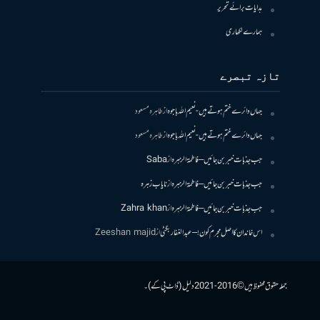
ہدایات برائے تحریر
ہمارے لکھاری
تازہ تبصرے
جہاں دائرے ختم ہوتے ہیں- نعیم اللہ باجوہ
از
طاہرہ مسعود
جہاں دائرے ختم ہوتے ہیں- نعیم اللہ باجوہ
از
طاہرہ مسعود
جب جذبات خبر بن جائیں – فاطمۃالزہرہ
از
Saba
جب جذبات خبر بن جائیں – فاطمۃالزہرہ
از
نایاب زہرہ
جب جذبات خبر بن جائیں – فاطمۃالزہرہ
از
Zahra khan
اس خاندان کا اصل مجرم کون! – عبدالغفار بگٹی
از
Zeeshan majid
جملہ حقوق محفوظ ہیں © 2016-2021 دلیل (ڈاٹ پی کے)۔