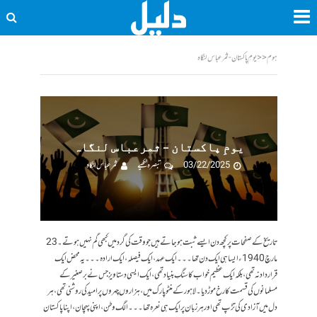
ہوم
<<
یومِ پاکستان - ثمرعباس لنگاہ
یومِ پاکستان – ثمرعباس لنگاہ
03/22/2025
تبصرہ لکھیے
ثمر عباس لنگاہ
تاریخ کے صفحات پر کچھ دن ایسے ثبت ہو جاتے ہیں جو وقت کی گرد میں کبھی گم نہیں ہوتے۔ 23
مارچ 1940ء ایسا ہی ایک دن تھا ۔۔۔ ایک عہد، ایک فیصلہ، ایک ارادہ ۔۔۔ یہ محض ایک
قرارداد نہ تھی، بلکہ ایک عظیم خواب کا سنگِ بنیاد تھی، ایک ایسی دستاویز جس نے برصغیر کے
مسلمانوں کی قسمت کا رخ موڑ دیا۔ لاہور کے منٹو پارک میں، ہزاروں چہروں پر امید کی روشنی تھی، ہر
دل میں آزادی کی تڑپ تھی اور ہر زبان پر ایک ہی نعرہ تھا ۔۔۔ الگ وطن، اپنی پہچان، اپنا پاکستان