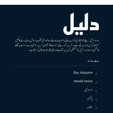
ادارہ ’دلیل‘ اپنے تمام قارئین کو اس بات کی دعوت دیتا ہے کہ وہ خود بھی مختلف مسائل پر اپنی رائے کا کھل
کر اظہار کریں اور اس کے لیے ہر تحریر پر تبصرے کی سہولت کا استعمال کریں۔ جو بھی ویب سائٹ پر لکھنے
کا متمنی ہو، وہ ادارہ ’دلیل‘ کا مستقل رکن بن سکتا ہے اور اپنی نگارشات شامل کرسکتا ہے۔
صفحات
Buy Adspace
Herald Home
ادارہ دلیل
پالیسی
مقاصد