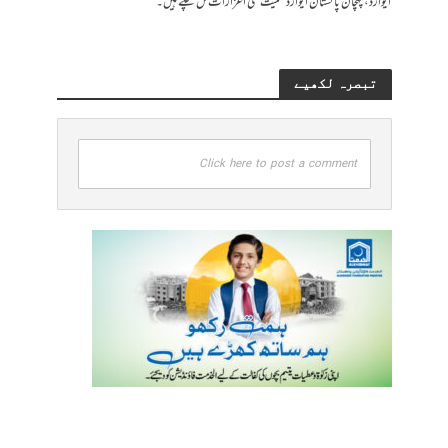
ایوارڈ، پہچان پاکستان ایوارڈ سمیت کئی اعزازات مل چکے ہیں۔
تبصرہ لکھیے
Click here to post a comment