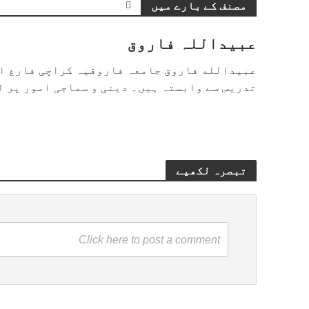
مصنف کے بارے میں
عبیداللہ فاروق
عبیدالله فاروق جامعہ فاروقیہ کراچی فارغ ال
تدریس سے وابستہ ہیں۔ دینی و سماجی امور پر ل
تبصرہ لکھیے
Click here to post a comment