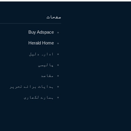
صفحات
Buy Adspace
Herald Home
ادارہ دلیل
پالیسی
مقاصد
ہدایات برائے تحریر
ہمارے لکھاری