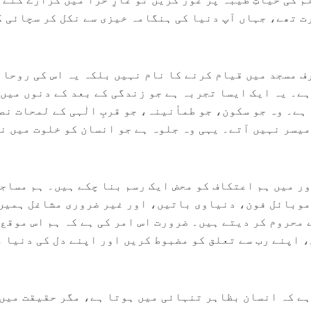
ت تھے، جہاں آپ دنیا کی ہنگامہ خیزی سے نکل کر سچائی ک
ف مسجد میں قیام کرنے کا نام نہیں بلکہ یہ اس کی روحان
ہے۔ یہ ایک ایسا تجربہ ہے جو زندگی کے بعد کے دنوں میں
ے۔ وہ جو سکون، جو طمأنینہ، جو قربِ الٰہی کے لمحات نص
میسر نہیں آتے۔ یہی وہ جلوہ ہے جو انسان کو خلوت میں ن
ور میں ہم اعتکاف کو محض ایک رسم بنا چکے ہیں۔ ہم مساج
موبائل فون، دنیاوی باتیں، اور غیر ضروری مشاغل ہمیں
محروم کر دیتے ہیں۔ ضرورت اس امر کی ہے کہ ہم اس موقع 
، اپنے رب سے تعلق کو مضبوط کریں اور اپنے دل کی دنیا 
ہے کہ انسان بظاہر تنہائی میں ہوتا ہے، مگر حقیقت میں