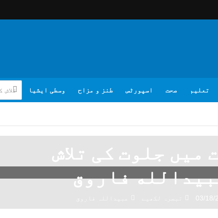
تعلیم
صحت
اسپورٹس
طنز و مزاح
وسطی ایشیا
 میں جلوت کی تلاش
بیدالله فاروق
03/18/
تبصرہ لکھیے
عبیداللہ فاروق