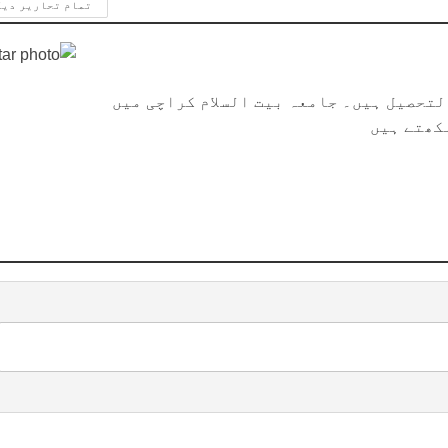
تمام تحاریر دی
تحصیل ہیں۔ جامعہ بیت السلام کراچی میں
کھتے ہیں