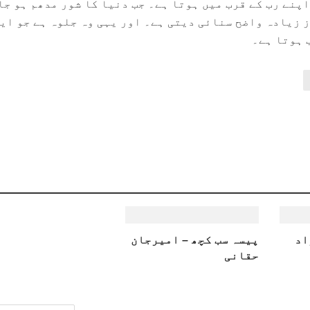
پنے رب کے قرب میں ہوتا ہے۔ جب دنیا کا شور مدھم ہو جا
ز زیادہ واضح سنائی دیتی ہے۔ اور یہی وہ جلوہ ہے جو ای
 ہوتا ہے۔
اد
پیسہ سب کچھ – امیرجان
حقانی