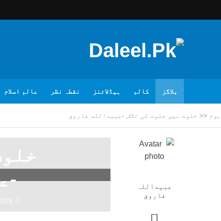
بلاگز
کالم
ہیڈلائنز
نقطہ نظر
عالم اسلام
ہوم
<<
خلوت میں جلوت کی تلاش -عبیدالله فاروق
خلوت
-ع
عبیداللہ
فاروق
2025