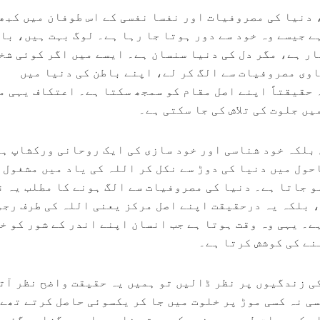
 دنیا کی مصروفیات اور نفسا نفسی کے اس طوفان میں کبھ
ے جیسے وہ خود سے دور ہوتا جا رہا ہے۔ لوگ بہت ہیں، با
ر ہے، مگر دل کی دنیا سنسان ہے۔ ایسے میں اگر کوئی شخ
اوی مصروفیات سے الگ کر لے، اپنے باطن کی دنیا میں
 حقیقتاً اپنے اصل مقام کو سمجھ سکتا ہے۔ اعتکاف یہی م
ں جلوت کی تلاش کی جا سکتی ہے۔
بلکہ خود شناسی اور خود سازی کی ایک روحانی ورکشاپ ہے
حول میں دنیا کی دوڑ سے نکل کر اللہ کی یاد میں مشغول 
ہو جاتا ہے۔ دنیا کی مصروفیات سے الگ ہونے کا مطلب یہ ن
، بلکہ یہ درحقیقت اپنے اصل مرکز یعنی اللہ کی طرف رجو
ے۔ یہی وہ وقت ہوتا ہے جب انسان اپنے اندر کے شور کو خ
نے کی کوشش کرتا ہے۔
ی زندگیوں پر نظر ڈالیں تو ہمیں یہ حقیقت واضح نظر آت
سی نہ کسی موڑ پر خلوت میں جا کر یکسوئی حاصل کرتے تھے
 کی حیاتِ طیبہ پر غور کریں تو غارِ حرا میں گزارے گئے