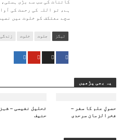
کائنات کی سب سے بڑی ہستی، ا
ہے، تو اللہ کی رحمت کی آوا
سچے معتکف کو خلوت میں نصیب
ٹیگز
جلوت
خلوت
زندگی
یہ بھی پڑھیں
حصولِ علم کا سفر –
تحلیل نفیسی – شہز
فخرالزمان سرحدی
حنیف