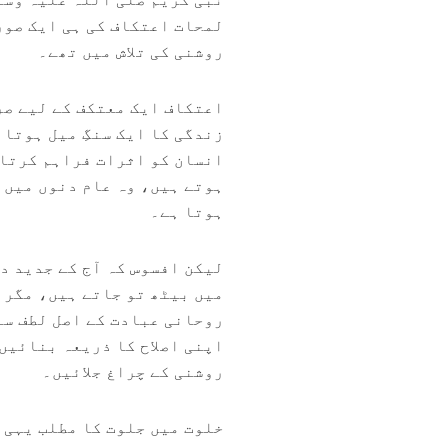
لمحات اعتکاف کی ہی ایک صور
روشنی کی تلاش میں تھے۔
اعتکاف ایک معتکف کے لیے صر
زندگی کا ایک سنگِ میل ہوتا 
انسان کو اثرات فراہم کرتا ہ
ہوتے ہیں، وہ عام دنوں میں 
ہوتا ہے۔
لیکن افسوس کہ آج کے جدید د
میں بیٹھ تو جاتے ہیں، مگر 
روحانی عبادت کے اصل لطف سے 
اپنی اصلاح کا ذریعہ بنائیں
روشنی کے چراغ جلائیں۔
خلوت میں جلوت کا مطلب یہی 