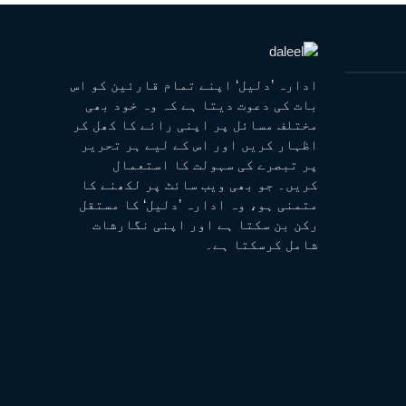
ادارہ ’دلیل‘ اپنے تمام قارئین کو اس
بات کی دعوت دیتا ہے کہ وہ خود بھی
مختلف مسائل پر اپنی رائے کا کھل کر
اظہار کریں اور اس کے لیے ہر تحریر
پر تبصرے کی سہولت کا استعمال
کریں۔ جو بھی ویب سائٹ پر لکھنے کا
متمنی ہو، وہ ادارہ ’دلیل‘ کا مستقل
رکن بن سکتا ہے اور اپنی نگارشات
شامل کرسکتا ہے۔