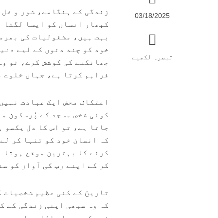
زندگی کے ہنگامے، شور و غل،
03/18/2025
کبھار انسان کو ایسا لگتا ہ
بہت ہیں، مشغولیات کی بھرما
خود کو چند دنوں کے لیے دنی
تبصرہ لکھیے
جھانکنے کی کوشش کرے، تو وہ
فراہم کرتا ہے، جہاں خلوت می
اعتکاف محض ایک عبادت نہیں 
کوئی شخص مسجد کے پُرسکون ما
جاتا ہے، تو اس کا دل یکسو 
کہ انسان خود کو تنہا کر لے
کرنے کا بہترین موقع ہوتا ہ
کر کے اپنے رب کی آواز کو سن
تاریخ کے کئی عظیم شخصیات ک
کہ وہ سبھی اپنی زندگی کے ک
نبی کریم صلی اللہ علیہ وسلم