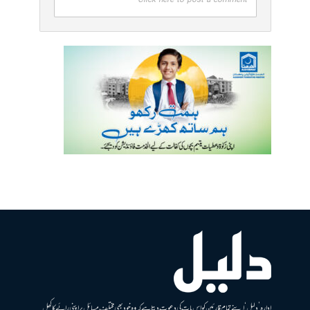
Click here to post a comment
ادارہ ’دلیل‘ اپنے تمام قارئین کو اس بات کی دعوت دیتا ہے کہ وہ خود بھی مختلف مسائل پر اپنی رائے کا کھل