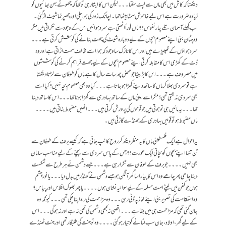
دیکھتا کہ کاش میں بھی ماں سے لپٹ سکتا۔۔۔لیکن اس کا ایثار ہی تو تھا کہ چھوٹے بہن بھائیوں کو
زیادہ ضرورت ہے اس لیے خاموش سمٹابیٹھا تھا۔اچانک زور کی ہوا چلی اور چھپر نما شیٹ اڑ گئی ۔
اب کھلے آسمان تلے چار نفوس؟؟ماں فوراً اٹھتی ہے سرد ہوائیں اس کے وجود سے ٹکراتی ہیں مگر
وہ چٹان بنی اپنے معصوم بچوں کے لیے دوبارہ شیٹ کی چھت بنانے کی کوشش کرتی ہے ۔۔۔
سرد ہواؤں کے تھپیڑے ہیں اور اس کا نازک سا وجود کہ ہوا اسے مخالف سمت اڑاتی ہے اور وہ
ڈٹ کے کھڑی اس کا مقابلہ کرتی اپنے معصوم بچوں کے لیے چھت فراہم کرنے کی کوششوں
میں مصروف ہے۔۔۔اس کا بڑا بیٹا جو محض چھ سات سال کا ہے ماں کو طوفان سے لڑتا دیکھتا
ہے تو سردی بھلا کر ماں کا ساتھ دینے کھڑا ہو جاتا ہے۔۔۔کیا وہ بھی معصوم بچہ نہیں ؟کیا اسے
بھی سردی نہ لگتی تھی ؟مگر اسے اپنی ماں کے ساتھ بہادری سے کھڑا ہونا تھا۔۔۔اس کا ساتھ دینا
تھا۔۔۔یہ مائیں ہی تو ہوتی ہیں جو قوموں کی پرورش کرتی ہیں۔۔۔انھیں مضبوط بناتی ہیں۔۔۔۔
ماں مضبوط ہو تو قومیں بہادری کے جھنڈے گاڑتی ہیں۔
یہ احوال ہے ایک فلسطینی ماں کا یہ منظر دیکھ کر روح کانپ جاتی ہے کہ کیسے برف کے طوفان سے
تن تنہا اپنے بچوں کو بچاتی ایک عورت ؟؟جس کے پاس سردی سے بچنے کے لیے مناسب سامان
بھی نہیں ۔۔۔۔جو برف کے طوفان سے ٹکرا رہی ہے۔۔۔جسے دشمن نے ہر طرح سے شکست
دینا چاھی پھر چاھے وہ اس کا پیارا سا گھر آنگن ہو جسے دشمن نے کھنڈر میں بدل دیا۔۔۔یا نور چشم
ہوں جو کفن میں لپٹے امت مسلمہ کے لیے سوالیہ نشان ہوں۔۔۔۔یا پھر بھوک افلاس اور پیاس ؟
وہ استقامت کی تصویر بنی اپنے محاز پہ ڈٹی رہی۔۔۔وہ مزاحمت کی راہ اپنا چکی تھی ۔۔۔کیونکہ وہ
جان گئی تھی کہ مزاحمت ہی میں بقا ہے۔۔۔اقصی نہ کبھی دشمن کی تھی نہ ہے اور نہ ہوگی ۔۔۔اس
کے لیے گھر،اولاد،جان سب لٹانے کو تیار ہو گئی ۔۔۔۔وہ تو جنت کی طلبگار تھی اور جنت ٹھنڈے