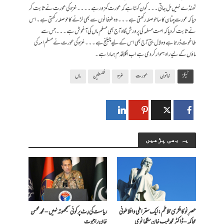
ٹھنڈے نہیں مل جاتی ۔۔۔کون کہتا ہے کہ عورت کمزور ہے۔۔۔۔غزہ کی عورت نے ثابت کر
دیا کہ عورت چٹان کا ساحوصلہ رکھتی ہے ۔۔۔وہ طوفانوں سے بھی لڑنے کا حوصلہ رکھتی ہے۔اس
نے ثابت کر دیا کہ امت مسلمہ کی پرورش گاہ آج بھی مسلم ماں کی آغوش ہے ۔۔۔جس سے
طاغوت ڈرتا ہے وہ لال بتی آج بھی اس کے لیے چیلنج ہے۔۔۔غزہ کی عورت نے مسلم امہ کی
ماؤں کے لیے راہ ہموار کر دی ہے اب اگلا قدم ہمارا ہے۔
ٹیگز
خاتون
عورت
غزہ
فلسطین
ماں
یہ بھی پڑھیں
عصرِ نو کا فکری تلاطم: ایک سقراطی و افلاطونی
ریاست کی رِٹ پر کوئی سمجھوتہ نہیں – محمد محسن
محاکمہ – ڈاکٹر محمد طیب خان سنگھانوی
خان راجپوت