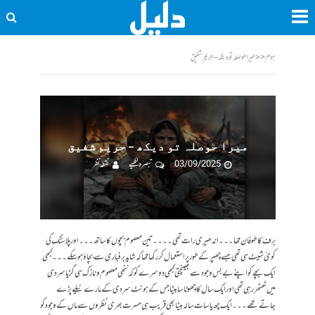
ہوم
<<
میرا حوصلہ تو دیکھ – حریم شفیق
میرا حوصلہ تو دیکھ – حریم شفیق
03/09/2025
تبصرہ لکھیے
نقطہ نظر
برف کا طوفان تھا۔۔۔اندھیری رات تھی ۔۔۔۔تین معصوم بچوں کا ساتھ۔۔۔اور پلاسٹک کی
کوئ شیٹ سی تھی جسے چھپر کے طور پر استعمال کر رکھا تھا کہ شاید برفباری سے بچاؤ ہو سکے ۔۔۔کبھی
ایک بچے کو اپنے بے بس وجود سے بھینچتی کبھی دوسرے کو کہ ننھی معصوم و نازک سی گڑیا سردی
میں ٹھٹھر رہی تھی اور ایک سال کا چھوٹا سا بیٹا جس کے ہونٹ سردی کے مارے نیلے پڑے
جاتے تھے۔۔۔ایک چھ یا سات سالہ بیٹا بھی قریب ہی حسرت بھری نظروں سے ماں کے وجود کو