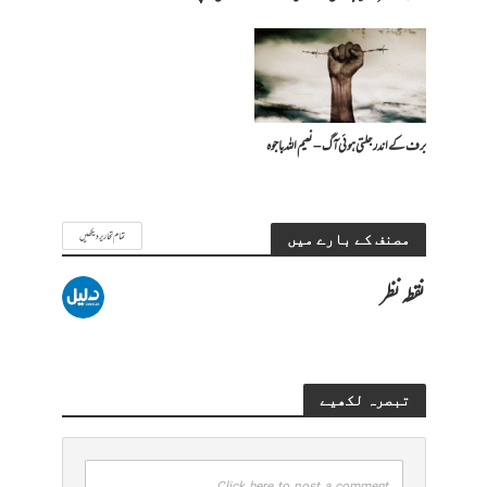
برف کے اندر جلتی ہوئی آگ – نعیم اللہ باجوہ
تمام تحاریر دیکھیں
مصنف کے بارے میں
نقطہ نظر
تبصرہ لکھیے