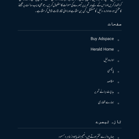
کر اظہار کریں اور اس کے لیے ہر تحریر پر تبصرے کی سہولت کا استعمال کریں۔ جو بھی ویب سائٹ پر لکھنے
کا متمنی ہو، وہ ادارہ ’دلیل‘ کا مستقل رکن بن سکتا ہے اور اپنی نگارشات شامل کرسکتا ہے۔
صفحات
Buy Adspace
Herald Home
ادارہ دلیل
پالیسی
مقاصد
ہدایات برائے تحریر
ہمارے لکھاری
تازہ تبصرے
جہاں دائرے ختم ہوتے ہیں- نعیم اللہ باجوہ
از
طاہرہ مسعود