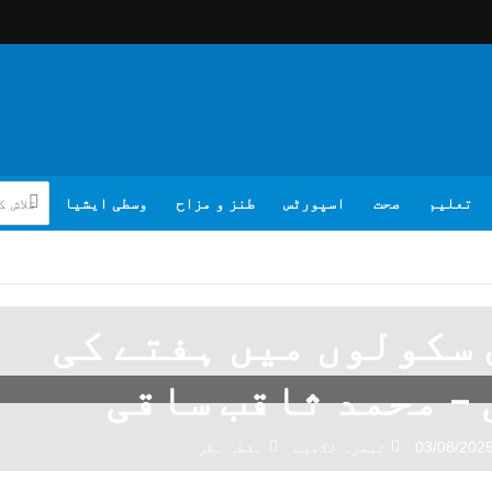
تعلیم
صحت
اسپورٹس
طنز و مزاح
وسطی ایشیا
سکولوں میں ہفتے کی
– محمد ثاقب ساقی
03/08/202
تبصرہ لکھیے
نقطہ نظر