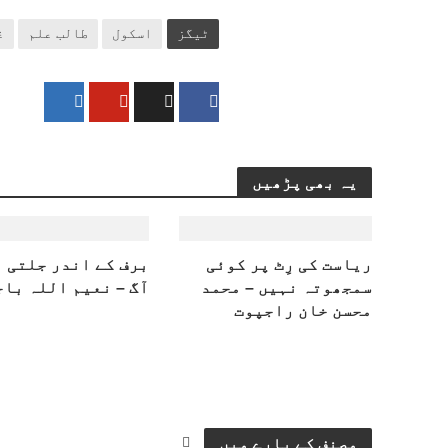
ٹیگز
اسکول
طالب علم
غ
یہ بھی پڑھیں
ریاست کی رِٹ پر کوئی
برف کے اندر جلتی 
سمجھوتہ نہیں – محمد
آگ – نعیم اللہ باج
محسن خان راجپوت
مصنف کے بارے میں