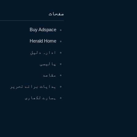
صفحات
Buy Adspace
Herald Home
ادارہ دلیل
پالیسی
مقاصد
ہدایات برائے تحریر
ہمارے لکھاری