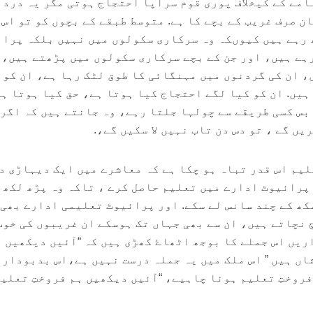
امے کے کیخلاف پوری قوم سراپا احتجاج ہوتی مگر یہ درد 
ن صرف غریب کے بچے کا ہے. متوسط طبقے کے بچوں کو تو اس 
ھ رہے ہیں کیوںکہ وہ سرکاری سکولوں میں نہیں بلکہ پرا
ہے ہیں، اور جن کے بچے سرکاری سکولوں میں پڑھتے ہیں، 
، ان کی گردنوں میں مہنگائی کا طوق لٹک رہا ہے، ان کو 
 ہیں. ان کو کیا لگے احتجاج کیا ہوتا ہے، حق کیا ہوتا ہ
بس کسی طریقے سے چولہا جلتا رہے، وہ جانتے ہیں کہ اگر 
ں گے ، تو دس دن تاب نہیں لا سکیں گے،.
یم اس قدر تباہ ہو چکا ہے کہ معاشرے میں ایک دیہاڑی د
 پرائیوٹ ادارے میں تعلیم حاصل کرے ، تاکہ وہ پڑھ لکھ 
کھ کے چند سانس لے سکے. اور پرائیوٹ تعلیمی ادارے بھی 
 نچاتے ہیں، ان سے بھی جہاں تک ہوسکے ان غریبوں کی خوب
ریں اس جملے کا بوجھ اٹھاۓ کھڑی ہیں کہ “آئیں دیکھیں ہ
اں ہیں ” اس ملک میں یہ جملہ درست نہیں ہے،اس بدبودار 
فروختِ تعلیم ہونا چاہیے، “آئیں دیکھیں ہم فروختِ تعلیم