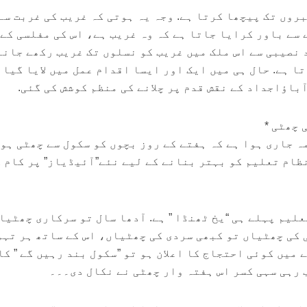
روں تک پیچھا کرتا ہے. وجہ یہ ہوتی کہ غریب کی غربت سے
 سے باور کرایا جاتا ہے کہ وہ غریب ہے، اس کی مفلسی کے
 نصیبی سے اس ملک میں غریب کو نسلوں تک غریب رکھے جانے
 ہے. حال ہی میں ایک اور ایسا اقدام عمل میں لایا گیا
آباؤاجداد کے نقش قدم پر چلانے کی منظم کوشش کی گئی.
 چھٹی *
ہ جاری ہوا ہے کہ ہفتے کے روز بچوں کو سکول سے چھٹی ہوگ
ظام تعلیم کو بہتر بنانے کے لیے نئے”آئیڈیاز” پر کام 
لیم پہلے ہی “یخ ٹھنڈا ” ہے. آدھا سال تو سرکاری چھٹیا
 کی چھٹیاں تو کبھی سردی کی چھٹیاں، اس کے ساتھ ہر تہ
 میں کوئی احتجاج کا اعلان ہو تو ”سکول بند رہیں گے ” کا
 رہی سہی کسر اس ہفتہ وار چھٹی نے نکال دی۔۔۔