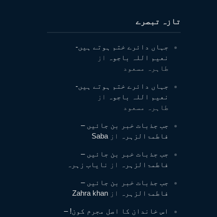
تازہ تبصرے
جہاں دائرے ختم ہوتے ہیں-
نعیم اللہ باجوہ
از
طاہرہ مسعود
جہاں دائرے ختم ہوتے ہیں-
نعیم اللہ باجوہ
از
طاہرہ مسعود
جب جذبات خبر بن جائیں –
فاطمۃالزہرہ
از
Saba
جب جذبات خبر بن جائیں –
فاطمۃالزہرہ
از
نایاب زہرہ
جب جذبات خبر بن جائیں –
فاطمۃالزہرہ
از
Zahra khan
اس خاندان کا اصل مجرم کون! –