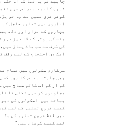
چاہیے تو یہ تھا کہ اس حکم ن
غریب کا درد ہے، اس میں نقصا
کوئی فرق نہیں ہے. وہ تو پڑ
اداروں میں تعلیم حاصل کر ر
بچاروں کے ہزار اور دکھ ہیں
وقت کی روٹی کے لالے پڑے ہوۓ
کی طرف سے سب جاۓ پہاڑ میں، 
ایک دن احتجاج کے لیے وقف کری
سرکاری سکولوں میں نظام تعل
بھی چاہتا ہے اس کا بچہ کسی
کم از کم اس ظالم سماج میں س
مظلوموں کو سہی تگنی کا ناچ
بجاتے ہیں. اسکولوں کی دیوا
کیسے فروعِ تعلیم کے لیے کوش
میں لفظ فروغِ تعلیم کی جگہ 
لیے کیسے کوشاں ہیں ”