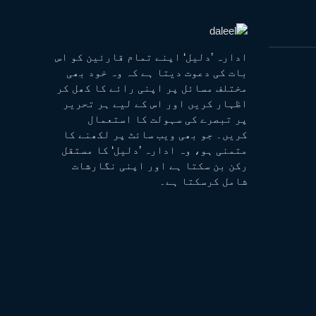
ادارہ ’دلیل‘ اپنے تمام قارئین کو اس
بات کی دعوت دیتا ہے کہ وہ خود بھی
مختلف مسائل پر اپنی رائے کا کھل کر
اظہار کریں اور اس کے لیے ہر تحریر
پر تبصرے کی سہولت کا استعمال
کریں۔ جو بھی ویب سائٹ پر لکھنے کا
متمنی ہو، وہ ادارہ ’دلیل‘ کا مستقل
رکن بن سکتا ہے اور اپنی نگارشات
شامل کرسکتا ہے۔