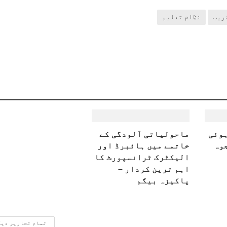
ریب
نظام تعلیم
ہوئی
ماحولیاتی آلودگی کے
وہ
خاتمے میں ہائبرڈ اور
الیکٹرک ٹرانسپورٹ کا
اہم ترین کردار –
پاکیزہ بیگم
تمام تحاریر دی