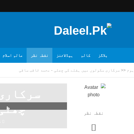
بلاگز
کالم
ہیڈلائنز
نقطہ نظر
عالم اسلام
ہوم
<<
سرکاری سکولوں میں ہفتے کی چھٹی - محمد ثاقب ساقی
سرکاری 
چھٹی 
نقطہ نظر
5