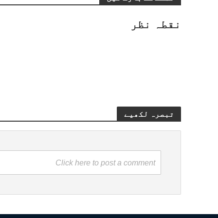
نقطہ نظر
تبصرہ لکھیے
Click here to post a comment