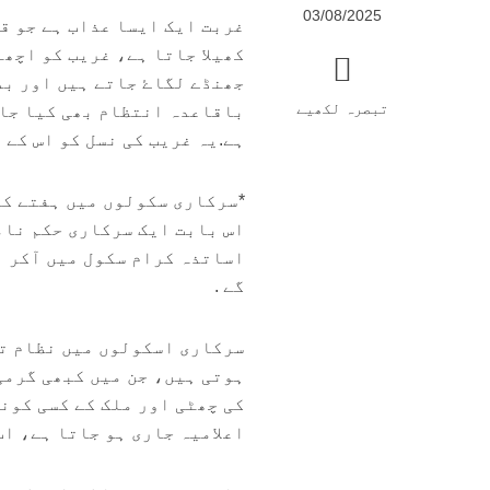
03/08/2025
غربت ایک ایسا عذاب ہے جو قب
کھیلا جاتا ہے، غریب کو اچھے
جھنڈے لگاۓ جاتے ہیں اور بد
تبصرہ لکھیے
باقاعدہ انتظام بھی کیا جاتا
ہے.یہ غریب کی نسل کو اس کے 
*سرکاری سکولوں میں ہفتے کی
اس بابت ایک سرکاری حکم نام
اساتذہ کرام سکول میں آکر ن
گے .
سرکاری اسکولوں میں نظام تع
ہوتی ہیں، جن میں کبھی گرمی
کی چھٹی اور ملک کے کسی کونے
اعلامیہ جاری ہو جاتا ہے، اب