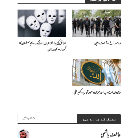
دوسرا رخ – آصف امین
منافق کی چار نشانیاں اور ایک سچے مسلمان کا
کردار – محمد عدنان
وجودِ خدا، مذہب اور موجودہ صورتحال- کبیر علی
تمام تحاریر دیکھیں
مصنف کے بارے میں
عاطف ہاشمی