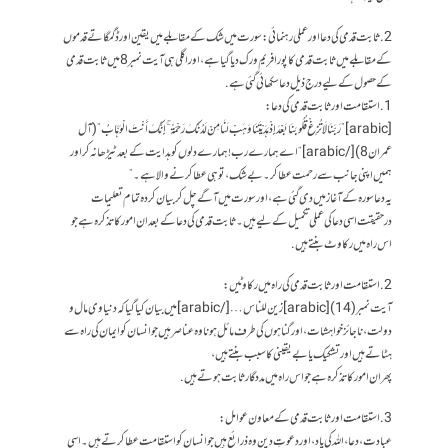
2. ثابت قدمی کی دعا اور عملی رہنمائی: سورت میں شک کے مقابلے میں یقین اور ڈگمگاتے قدموں
کے مقابلے میں ثابت قدمی کا پورا فریم ورک دیا گیا ہے، اور اگلی ہی آیت نمبر 8 میں ثابت قدمی
کے حصول کے لیے درج ذیل دعا سکھائی گئی ہے.
1. استقامت اور ثابت قدمی کی دعا:
[arabic]”رَبَّنَا لَا تُزِغْ قُلُوبَنَا بَعْدَ إِذْ هَدَيْتَنَا وَهَبْ لَنَا مِنْ لَدُنْكَ رَحْمَةً ۚ إِنَّكَ أَنْتَ الْوَهَّابُ” (آل
عمران8)[/arabic] “اے ہمارے رب! ہمارے دلوں کو ہدایت کے بعد ٹیڑھا نہ کر اور
ہمیں اپنی جانب سے رحمت عطا کر۔ بے شک، تو ہی عطا کرنے والا ہے۔”
یہ دعا سورہ کے آغاز میں دی گئی ہے، اور سورت میں آگے چل کر بیان کردہ تمام تعلیمات
درحقیقت اسی دعا کی عملی تکمیل کے لیے ہیں۔ثابت قدمی کی دعا کے بعد ان امور کا تذکرہ ہے جو
اس راہ میں رکاوٹ بنتے ہیں.
2. استقامت اور ثابت قدمی کی راہ میں رکاوٹیں:
آیت نمبر (14) [arabic]زین للناس…[/arabic] میں بیان کیا گیا کہ دنیاوی مال و
دولت، ناجائز خواہشات، اور گناہوں کی طرف مائل ہونا وہ عناصر ہیں جو انسان کو ایمان کی راہ سے
ہٹاتے ہیں اور تشکیک یا بے یقینی کا سبب بنتے ہیں،
پھر ان امور کا تذکرہ ہے جو اس راہ میں مددگار ثابت ہوتے ہیں.
3. استقامت اور ثابت قدمی کے معاون عوامل:
عبادت، دعا، اللہ کی یاد، اور دعوتِ دین وہ ذرائع ہیں جو انسان کو استقامت عطا کرتے ہیں۔اسی