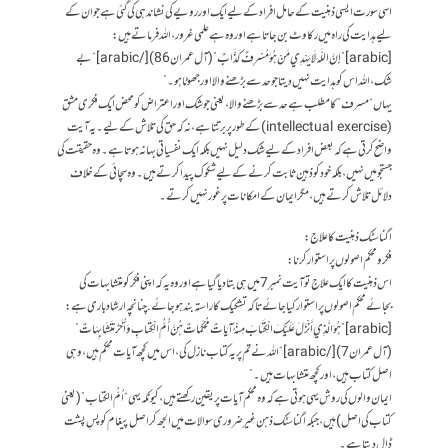
اسی سورت ایسی ذہنیت کے حامل افراد کے لیے ایک اور رویے کی نشاندہی کی گئی ہے جو ان کے
لیے ہدایت کی راہ میں رکاوٹ بن جاتا ہے اور وہ ہے علمی غرور، اللہ فرماتے ہیں:
[arabic]”إِنَّ اللَّهَ لَا يَهْدِي مَنْ هُوَ مُسْرِفٌ كَذَّابٌ” (آل عمران 86)[/arabic] “بے
شک، اللہ اس کو ہدایت نہیں دیتا جو حد سے بڑھنے والا اور جھوٹا ہو۔”
یہاں “مسرف” کا مطلب ہے حد سے بڑھنے والا، یعنی جو شک اور اعتراض کو محض ایک فکری مشق
(intellectual exercise) کے طور پر برتتا ہے، نہ کہ حق کی تلاش کے لیے۔ یہ آیت
واضح کرتی ہے کہ بعض افراد کے لیے شک دلیل نہیں بلکہ ایک نفسیاتی بہانہ ہوتا ہے۔ وہ حقیقت کی
جستجو میں نہیں، بلکہ خود کو ذہین ثابت کرنے کے لیے شکوک پیدا کرتے ہیں۔ وہ سچائی کے خلاف
دلائل تلاش کرتے ہیں، مگر ایمان کے امکانات پر غور نہیں کرتے۔
اگناسٹک ذہنیت کا علاج:
فکر و محکم اصولوں پر استوار کرنا:
اس ذہنیت کا ایک علاج تو آیت نمبر 7 میں ہی بتا دیا گیا ہے اور وہ یہ کہ اپنی فکر کو متشابہات کی
بجائے محکم اصولوں پر استوار کیا جائے تاکہ تشکیک کا راستہ بند ہو جائے. چنانچہ ارشاد باری ہے:
[arabic]”هُوَ الَّذِي أَنْزَلَ عَلَيْكَ الْكِتَابَ مِنْهُ آيَاتٌ مُحْكَمَاتٌ هُنَّ أُمُّ الْكِتَابِ وَأُخَرُ مُتَشَابِهَاتٌ”
(آل عمران 7)[/arabic] “اللہ نے تم پر یہ کتاب نازل کی، اس میں کچھ آیات محکم ہیں، وہی
اصل کتاب ہیں، اور کچھ متشابہات ہیں۔”
ایمان والوں کی روش یہی ہوتی ہے کہ وہ محکم آیات پر یقین رکھتے ہیں، کیونکہ یہی “اُمُّ الکتاب” (یعنی
کتاب کی اصل) ہیں، جبکہ اگناسٹک ذہن غیر ضروری سوالات میں الجھ کر اصل پیغام کو پسِ پشت
ڈال دیتا ہے۔