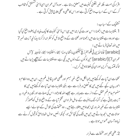
اقرار کی ہمت، بلکہ غیر یقینی کیفیت میں معلق رہتا ہے۔ سورہ آل عمران اسی ذہنی کشمکش کو مخاطب
کر کے اس کے اسباب واضح کرتی ہے اور اس کا علمی و عملی علاج پیش کرتی ہے۔
تشکیک کے اسباب:
1. متشابہات میں الجھنا: اس سورت کی ابتدا میں ہی اس ذہنی کیفیت کا ایک بنیادی پہلو واضح کیا گیا
ہے اور وہ ہے متشابہات میں الجھنا اور محکمات کے واضح دلائل کو نظرانداز کرنا، چنانچہ آیت نمبر 7
میں اللہ تعالیٰ فرماتے ہیں:
[arabic]”فَأَمَّا الَّذِينَ فِي قُلُوبِهِمْ زَيْغٌ فَيَتَّبِعُونَ مَا تَشَابَهَ مِنْهُ ابْتِغَاءَ الْفِتْنَةِ وَابْتِغَاءَ تَأْوِيلِهِ” (آل
عمران 7)[/arabic] “جن لوگوں کے دلوں میں کجی ہے، وہ متشابہات کے پیچھے پڑ جاتے ہیں
تاکہ فتنہ پیدا کریں اور ان کی غلط تاویل کریں۔”
محکمات ان آیات کو کہتے ہیں جو بالکل واضح، غیر مبہم اور قطعی طور پر قابل فہم ہیں. ان میں وہ احکام و
امور بیان کیے گئے ہیں جن کا تعلق ہر فرد سے ہے. جبکہ متشابہات ان آیات کو کہتے ہیں جن کا
مفہوم عام فہم عقل کے دائرے سے باہر ہے جیسے اللہ کا وجود، اس کی صفات اور تقدیر وغیرہ. یہ
آیت بتاتی ہے کہ اگناسٹک ذہنیت کے حامل افراد ان محکم آیات کے واضح دلائل کو چھوڑ کر
متشابہات کے غیر ضروری الجھاؤ میں مبتلا رہتے ہیں۔ وہ حقیقت کی تلاش کے بجائے ایسے
سوالات میں الجھ جاتے ہیں جن میں شک کی گنجائش ہو، کیونکہ انھیں سوال اٹھانا حق کو قبول کرنے سے
زیادہ آسان محسوس ہوتا ہے۔
2. علمی تکبر اور حقیقت سے فرار