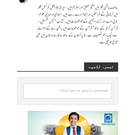
عاطف ہاشمی قطر میں مقیم محقق اور مترجم ہیں، سپریم جوڈیشل کونسل قطر
میں ترجمانی کے فرائض سرانجام دے رہے ہیں. اسلامی و سماجی علوم،
عربی ادب اور ترجمہ دلچسپی کے موضوعات ہیں۔ کتاب "تیس نشستیں:
قرآن کریم کے ساتھ" قرآن کے موضوعات میں باہمی ربط کے حوالے
سے ایک اہم تصنیف ہے، جو پاکستان کے ساتھ ساتھ ہندوستان میں بھی
شائع ہو چکی ہے۔
تبصرہ لکھیے
Click here to post a comment