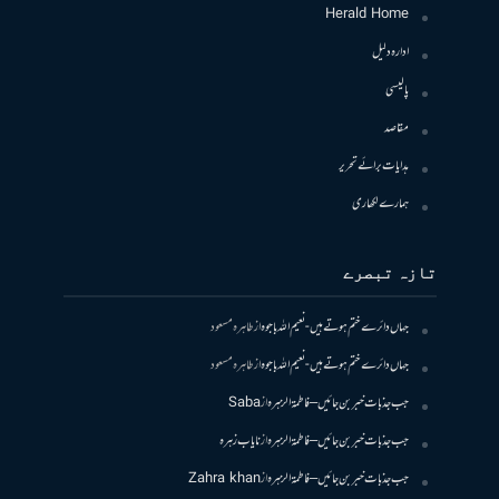
Herald Home
ادارہ دلیل
پالیسی
مقاصد
ہدایات برائے تحریر
ہمارے لکھاری
تازہ تبصرے
جہاں دائرے ختم ہوتے ہیں- نعیم اللہ باجوہ
از
طاہرہ مسعود
جہاں دائرے ختم ہوتے ہیں- نعیم اللہ باجوہ
از
طاہرہ مسعود
جب جذبات خبر بن جائیں – فاطمۃالزہرہ
از
Saba
جب جذبات خبر بن جائیں – فاطمۃالزہرہ
از
نایاب زہرہ
جب جذبات خبر بن جائیں – فاطمۃالزہرہ
از
Zahra khan