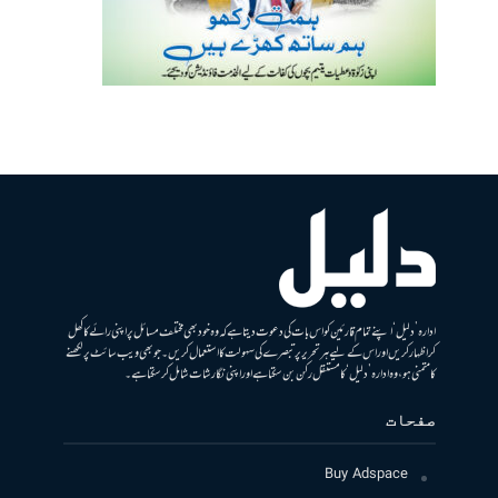
ادارہ ’دلیل‘ اپنے تمام قارئین کو اس بات کی دعوت دیتا ہے کہ وہ خود بھی مختلف مسائل پر اپنی رائے کا کھل
کر اظہار کریں اور اس کے لیے ہر تحریر پر تبصرے کی سہولت کا استعمال کریں۔ جو بھی ویب سائٹ پر لکھنے
کا متمنی ہو، وہ ادارہ ’دلیل‘ کا مستقل رکن بن سکتا ہے اور اپنی نگارشات شامل کرسکتا ہے۔
صفحات
Buy Adspace