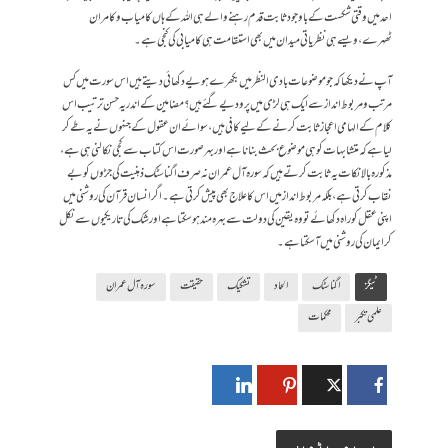
احد میں وقتی شکست کے باوجود ثابت قدم رہنے والے ہی اللہ کے ہاں کامیاب وکامران
ٹھہرے، ویسے ہی نظریاتی میدان میں بھی استقامت ہی کامیابی کی کنجی ہے۔
آپ نے دیکھا کہ جو موضوعات بادی النظر میں بکھرے ہویے دکھائی دیتے ہیں اس سورت میں کس
مرتب و مربوط انداز سے ایک ہی لڑی میں پرو دیے گئے ہیں؟ مضامین کے اندر یہ حسن ترتیب اس
کلام کے الہامی اعجاز ثابت کرنے کے لیے کافی ہیں، سوائے ان عقول کے جنہوں نے یہ طے کر
لیا ہے کہ متشابہات کو ہی موضوع بحث بنانا ہے اور بہر صورت اس کتاب سے کجی نکالنی ہی ہے،
مذکورہ بالا نکات یہ ثابت کرتے ہیں کہ سورہ آل عمران نہ صرف اگناسٹک ذہنیت کی جڑوں کو بے
نقاب کرتی ہے، بلکہ مربوط انداز میں اس کا علاج بھی پیش کرتی ہے۔ اگر انسان قرآن کی روشنی میں
اپنی عقل کو راہ دکھائے تو وہ یقین کی دولت سے بہرہ مند ہو سکتا ہے اور شک کی تاریکیوں سے نکل
کر ایمان کی روشنی میں آ سکتا ہے۔
ٹیگز
اگناسٹک
الحاد
تشکیک
حقیقت
سورہ آل عمران
علمی تکبر
محکمات
یہ بھی پڑھیں