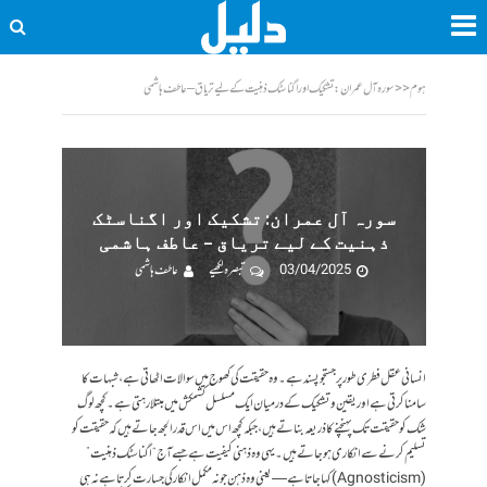
ہوم
<<
سورہ آل عمران: تشکیک اور اگناسٹک ذہنیت کے لیے تریاق – عاطف ہاشمی
سورہ آل عمران: تشکیک اور اگناسٹک
ذہنیت کے لیے تریاق – عاطف ہاشمی
03/04/2025
تبصرہ لکھیے
عاطف ہاشمی
انسانی عقل فطری طور پر جستجو پسند ہے۔ وہ حقیقت کی کھوج میں سوالات اٹھاتی ہے، شبہات کا
سامنا کرتی ہے اور یقین و تشکیک کے درمیان ایک مسلسل کشمکش میں مبتلا رہتی ہے۔ کچھ لوگ
شک کو حقیقت تک پہنچنے کا ذریعہ بناتے ہیں، جبکہ کچھ اس میں اس قدر الجھ جاتے ہیں کہ حقیقت کو
تسلیم کرنے سے انکاری ہو جاتے ہیں۔ یہی وہ ذہنی کیفیت ہے جسے آج “اگناسٹک ذہنیت”
(Agnosticism) کہا جاتا ہے—یعنی وہ ذہن جو نہ مکمل انکار کی جسارت کرتا ہے نہ ہی