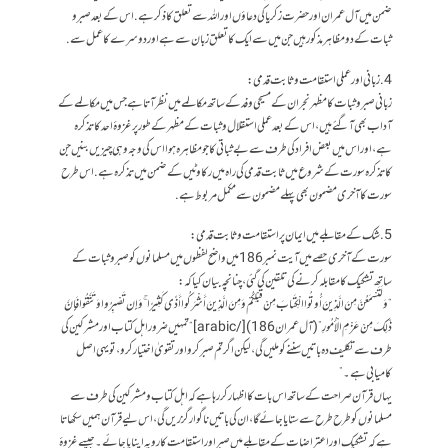
ضمن میں آل عمران اور حضرت زکریا کی دعاؤں اور اللہ سے تعلق کا ذکر ہے. اس کے بعد صبر و
ثبات کے دو مظاہر مذکور ہیں جن میں سے ایک کا تعلق زبان سے ہے اور دوسرے کا عمل سے.
4. زبانی اور عملی استقامت و ثابت قدمی:
زبانی صبر و ثبات کا مظہر نجران کے مسیحی وفد کے ساتھ مکالمے میں نظر آتا ہے جس میں مکالمے کے
آداب بھی آ گئے ہیں، اس کے بعد عملی استقلال و ثبات کے مظہر کے طور پر غزوۂ احد کا تذکرہ
ہے، اور اس میں بعض افراد کی طرف سے بے ثباتی کا جو مظاہرہ ہوا اس کی وجہ وہی چیزیں بنیں جن
کا تذکرہ سورت کے شروع میں ثابت قدمی کی راہ میں رکاوٹیں کے ضمن میں تذکرہ ہے. اس طرح
سورت کا آخری مضمون بھی پہلے مضمون سے مکمل مربوط ہے.
5. شک کے مقابلے میں ایمان پر استقامت و ثابت قدمی:
سورت کے آخری حصے میں آیت نمبر 186 میں واضح لفظوں میں مسلمانوں کو صبر و ثبات کے
ساتھ تشکیک کا مقابلہ کرنے کی تلقین کی گئی، چنانچہ بیان کیا کہ:
“وَلَتَسْمَعُنَّ مِنَ الَّذِينَ أُوتُوا الْكِتَابَ مِنْ قَبْلِكُمْ وَمِنَ الَّذِينَ أَشْرَكُوا أَذًى كَثِيرًا ۚ وَإِن تَصْبِرُوا وَتَتَّقُوا فَإِنَّ
ذَٰلِكَ مِنْ عَزْمِ الْأُمُورِ” (آل عمران 186)[/arabic] “تمہیں ضرور اہل کتاب اور مشرکین کی
طرف سے تکلیف دہ باتیں سننے کو ملیں گی، لیکن اگر تم صبر کرو اور تقویٰ اختیار کرو، تو یہی اصل
کامیابی ہے۔”
یہاں قرآن صراحت کے ساتھ اس بات کا اظہارکر رہا ہےکہ اہل کتاب و مشرکین کی طرف سے
مسلمانوں کو طرح طرح سے ستایا جائے گا، ان کی باتیں ناگوار گزریں گی، اس لیے قرآن ہمیں سکھاتا
ہے کہ تشکیک اور اعتراضات کے مقابلے میں صبر اور استقامت کا رویہ اپنایا جائے۔ جیسے غزوۂ