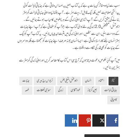
سب سے زیادہ متاثر کن بات یہ ہے کہ یہ کتاب ہمیں یہ احساس دلاتی ہے کہ جذباتی ذہانت کوئی
پیدائشی صلاحیت نہیں بلکہ ایک قابلِ تربیت ہنر ہے۔ آپ جتنا زیادہ اپنی جذباتی ذہانت کو بہتر
بنانے کی مشق کریں گے، آپ اتنا ہی اپنی زندگی کے ہر پہلو میں کامیاب ہوتے جائیں گے۔
ایموشنل انٹیلیجنس 2.0 زندگی بدلنے والی کتاب ہے، جو آپ کو سکھاتی ہے کہ آپ اپنے جذبات
کے دوست بنیں، ان سے سیکھیں، اور اپنی زندگی میں مثبت تبدیلیاں لائیں۔ یہ کتاب آپ کو ایک
بہتر انسان بننے کا راستہ دکھاتی ہے، ایسا انسان جو نہ صرف اپنے جذبات کو سمجھتا ہے بلکہ دوسروں
کے جذبات کو بھی قدر کی نگاہ سے دیکھتا ہے۔
میں آپ کو پْرخلوص دعوت دیتا ہوں کہ آج ہی اس کتاب کا مطالعہ کریں اور اپنی زندگی کو بہتر سے
بہترین بنائیں۔
ٹیگز
اعتماد
انسان
ایموشنل انٹیلی جنس
ٹریوس بریڈبیری
جذبات
جذباتی ذہانت
جین گریوز
خود آگاہی
زندگی
سماجی تعلقات
غصہ
کامیابی