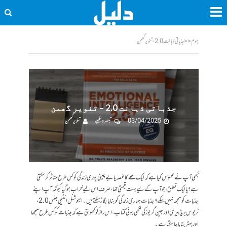
ہوم
<<
جذباتی ذہانت 2.0 - تنویر گھمن
جذباتی ذہانت 2.0 – تنویر گھمن
03/04/2025
تبصرہ لکھیے
تنویر گھمن
کبھی آپ نے محسوس کیا ہے کہ ایک لمحے کا غصہ یا بے چینی پوری زندگی کو کس طرح متاثر کر سکتی
ہے؟ یا ایک تعلق، جو آپ کے لیے بہت قیمتی تھا، صرف اس لیے خراب ہو گیا کیونکہ آپ اپنے
جذبات کو سمجھ نہیں سکے؟ جذبات ہماری زندگی کو بنا یا بگاڑ سکتے ہیں۔ ایموشنل انٹیلی جنس 2.0،
ٹریوس بریڈبیری اور جین گریوز کی لکھی ہوئی کتاب، اس راز کو کھولتی ہے کہ جذبات کو کس طرح سمجھا
اور بہتر بنایا جا سکتا ہے۔