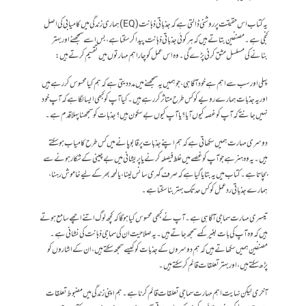
یہ کتاب اس حقیقت پر روشنی ڈالتی ہے کہ جذباتی ذہانت (EQ) ہماری زندگی میں کامیابی کی اصل
کنجی ہے۔ مصنفین بتاتے ہیں کہ ہر کوئی جذباتی ذہانت پیدا کر سکتا ہے، بس اسے سمجھنے اور بہتر
بنانے کی مسلسل مشق کرنی پڑے گی۔ وہ اس عمل کو چار اہم مہارتوں میں تقسیم کرتے ہیں:
پہلی اور سب سے اہم ہے خود آگاہی، جو ہمیں یہ سمجھنے میں مدد دیتی ہے کہ ہم کیا محسوس کر رہے ہیں
اور یہ جذبات ہمارے رویے کو کس طرح متاثر کر رہے ہیں۔ کیا آپ کو کبھی ایسا لگا ہے کہ آپ خود
نہیں جانتے کہ آپ کو غصہ کیوں آیا؟ یا آپ کیوں بے سکون ہیں؟ جذبات کو سمجھنا پہلا قدم ہے۔
دوسری مہارت ہمیں سکھاتی ہے کہ ہم اپنے جذبات پر قابو پانے میں کس طرح کامیاب ہو سکتے
ہیں۔ یہ وہ ہنر ہے جو آپ کو غصے میں غلط فیصلہ کرنے یا پریشانی میں بے چینی کے شکار ہونے سے
بچاتا ہے۔ کتاب میں یہ بتایا گیا ہے کہ صرف گہری سانس لینا، یا لمحہ بھر کے لیے خاموش رہنا،
ہمارے جذباتی ردعمل کو کس حد تک بہتر بنا سکتا ہے۔
تیسری مہارت سماجی آگاہی ہے۔ آپ نے کبھی محسوس کیا ہوگا کہ کچھ لوگ اتنے اچھے سامع ہوتے
ہیں کہ وہ آپ کی بات بغیر کہے سمجھ جاتے ہیں۔ یہ صلاحیت ان کی سماجی ذہانت کی نشانی ہے۔
مصنفین ہمیں سکھاتے ہیں کہ ہم دوسروں کے جذبات کو کیسے سمجھ سکتے ہیں، ان کے اشاروں کو
پڑھ سکتے ہیں، اور بہتر تعلقات قائم کر سکتے ہیں۔
آخری لیکن نہایت اہم مہارت سماجی تعلقات قائم کرنا ہے۔ ہم اپنی زندگی میں مضبوط تعلقات