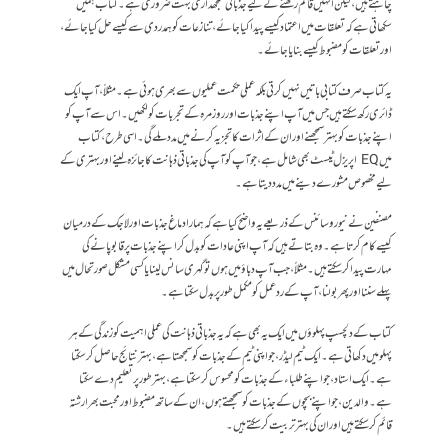
چاہتے ہیں، لیکن انہیں قائم رکھنے کے لیے جذباتی سمجھداری بہت ضروری ہے۔ کتاب ہمیں
سکھاتی ہے کہ تعلقات میں اعتماد کیسے پیدا کیا جائے، تنازعات کو ہمدردی سے کیسے حل کیا جائے،
اور تعلقات کو مضبوط کیسے بنایا جائے۔
یہ کتاب صرف کتابی باتیں نہیں کرتی بلکہ عملی حکمت عملیوں سے بھری ہوئی ہے۔ مثلاً، آپ ایک
ڈائری رکھ سکتے ہیں جس میں آپ اپنے جذبات اور روزمرہ کے تجربات کو لکھیں۔ اس سے آپ کو
اپنے جذبات کو بہتر سمجھنے اور ان کے اثرات کا تجزیہ کرنے میں مدد ملے گی۔ اسی طرح، کتاب
میں EQ اپریزل ٹیسٹ بھی شامل ہے، جو آپ کو آپ کی جذباتی ذہانت کا جائزہ لینے اور بہتری کے
لیے مخصوص مشورے دینے میں مدد دیتا ہے۔
مصنفین نے نیوروسائنس کے ذریعے یہ واضح کیا ہے کہ ہمارا دماغ جذبات اور لاجک کے درمیان
کیسے کام کرتا ہے۔ وہ بتاتے ہیں کہ آپ اپنی عادات کو بدل کر اپنے جذبات پر قابو پانے کی
مہارت پیدا کر سکتے ہیں۔ مثلاً، جب آپ دباؤ میں ہوں تو گہری سانس لینا یا کسی مشکل صورتحال میں
پہلے سننا اور پھر بولنا، آپ کے ردعمل کو مکمل طور پر بدل سکتا ہے۔
کتاب کے دلچسپ پہلوؤں میں ایک یہ بھی ہے کہ یہ جذباتی ذہانت کی عملی اہمیت کو زندگی کے ہر
پہلو میں دکھاتی ہے۔ ایک ٹیم لیڈر ، جو اپنی ٹیم کے جذبات کو سمجھتا ہے، بہتر نتائج حاصل کر سکتا
ہے۔ ایک استاد، جو اپنے طلباء کے جذبات کو محسوس کر سکتا ہے، بہتر طور پر تعلیم دے سکتا
ہے۔ والدین، جو اپنے بچوں کے جذبات کو سمجھتے ہوں ، ان کے ساتھ مضبوط اور محبت بھرا رشتہ
قائم کر سکتے ہیں اور ان کی بہتر تربیت کر سکتے ہیں۔