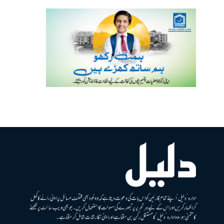
ادارہ ’دلیل‘ اپنے تمام قارئین کو اس بات کی دعوت دیتا ہے کہ وہ خود بھی مختلف مسائل پر اپنی رائے کا کھل
کر اظہار کریں اور اس کے لیے ہر تحریر پر تبصرے کی سہولت کا استعمال کریں۔ جو بھی ویب سائٹ پر لکھنے
کا متمنی ہو، وہ ادارہ ’دلیل‘ کا مستقل رکن بن سکتا ہے اور اپنی نگارشات شامل کرسکتا ہے۔