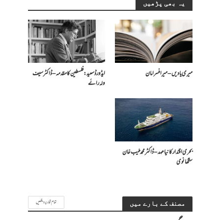
یہ بھی پڑھیں
میری یادیں – میر افسر امان
ایڈورڈ سعید: فلسطین کا مقدمہ – ڈاکٹر سیف
ولہ رائے
بحری اقتدار کا نیا عہد – ڈاکٹر محمد طیب خان
سنگھانوی
تمام تحاریر دیکھیں
مصنف کے بارے میں