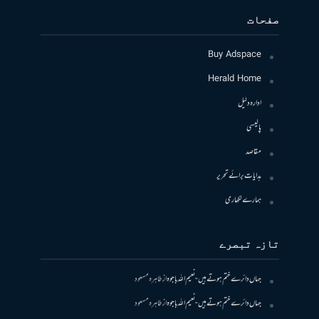
صفحات
Buy Adspace
Herald Home
ادارہ دلیل
پالیسی
مقاصد
ہدایات برائے تحریر
ہمارے لکھاری
تازہ تبصرے
جہاں دائرے ختم ہوتے ہیں- نعیم اللہ باجوہ
از
طاہرہ مسعود
جہاں دائرے ختم ہوتے ہیں- نعیم اللہ باجوہ
از
طاہرہ مسعود