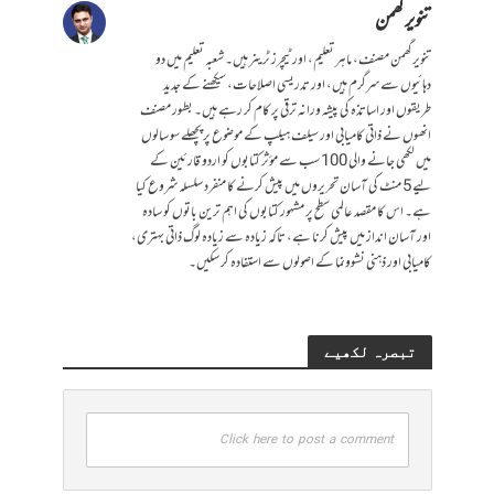
تنویر گھمن
تنویر گھمن مصنف، ماہر تعلیم، اور ٹیچرز ٹرینر ہیں۔ شعبہ تعلیم میں دو
دہائیوں سے سرگرم ہیں، اور تدریسی اصلاحات، سیکھنے کے جدید
طریقوں اور اساتذہ کی پیشہ ورانہ ترقی پر کام کر رہے ہیں۔ بطور مصنف
انھوں نے ذاتی کامیابی اور سیلف ہیلپ کے موضوع پر پچھلے سو سالوں
میں لکھی جانے والی 100 سب سے مؤثر کتابوں کو اردو قارئین کے
لیے 5 منٹ کی آسان تحریروں میں پیش کرنے کا منفرد سلسلہ شروع کیا
ہے۔ اس کا مقصد عالمی سطح پر مشہور کتابوں کی اہم ترین باتوں کو سادہ
اور آسان انداز میں پیش کرنا ہے، تاکہ زیادہ سے زیادہ لوگ ذاتی بہتری،
کامیابی اور ذہنی نشوونما کے اصولوں سے استفادہ کر سکیں۔
تبصرہ لکھیے
Click here to post a comment