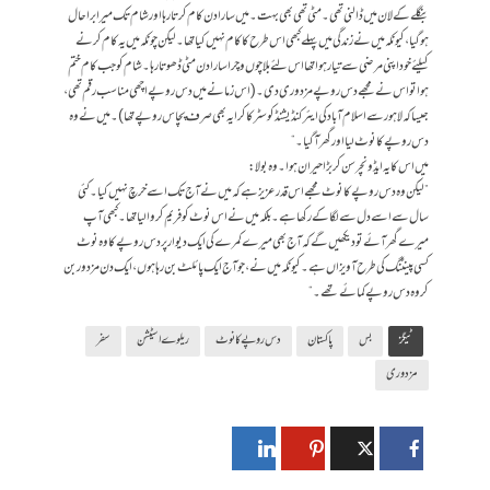
بنگلے کے لان میں ڈالنی تھی۔ مٹی تھی بھی بہت۔ میں سارا دن کام کرتا رہا اور شام تک میرا برا حال
ہوگیا، کیونکہ میں نے زندگی میں پہلے کبھی اس طرح کا کام نہیں کیا تھا۔ لیکن چونکہ میں یہ کام کرنے
کیلئے خود اپنی مرضی سے تیار ہوا تھا اس لئے بلا چوں و چرا سارا دن مٹی ڈھوتا رہا۔ شام کو جب کام ختم
ہوا تو اس نے مجھے دس روپے مزدوری دی۔ (اس زمانے میں دس روپے اچھی مناسب رقم تھی،
جیسا کہ لاہور سے اسلام آباد کی ایئر کنڈیشنڈ کوسٹر کا کرایہ بھی صرف پچاس روپے تھا)۔ میں نے وہ
دس روپے کا نوٹ لیا اور گھر آگیا۔“
میں اس کا یہ ایڈونچر سن کر بڑا حیران ہوا۔ وہ بولا :
”لیکن وہ دس روپے کا نوٹ مجھے اس قدر عزیز ہے کہ میں نے آج تک اسے خرچ نہیں کیا۔ کئی
سال سے اسے دل سے لگا کے رکھا ہے۔ بلکہ میں نے اس نوٹ کو فریم کروا لیا تھا۔ کبھی آپ
میرے گھر آئے تو دیکھیں گے کہ آج بھی میرے کمرے کی ایک دیوار پر دس روپے کا وہ نوٹ
کسی پینٹنگ کی طرح آویزاں ہے۔ کیونکہ میں نے، جو آج ایک پائلٹ بن رہا ہوں، ایک دن مزدور بن
کر وہ دس روپے کمائے تھے۔“
ٹیگز
بس
پاکستان
دس روپے کا نوٹ
ریلوے اسٹیشن
سفر
مزدوری