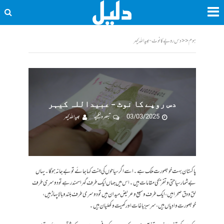
ہوم
<<
دس روپے کا نوٹ - عبیداللہ کیہر
دس روپے کا نوٹ – عبیداللہ کیہر
03/03/2025
تبصرہ لکھیے
عبیداللہ کیہر
پاکستان بہت خوبصورت ملک ہے۔ اسے اگر سیاحوں کی جنت کہا جائے تو بے جا نہ ہوگا۔ یہاں
بے شمار سیاحتی و تفریحی مقامات ہیں۔ اس میں جہاں ایک طرف گہرا سمندر ہے تو دوسری طرف
لق و دق صحرا ہیں، ایک طرف وسیع و عریض میدان ہیں تو دوسری طرف بلند و بالا پہاڑ ہیں،
خوبصورت وادیاں ہیں، سرسبز باغات اور کھیت و کھلیان ہیں۔