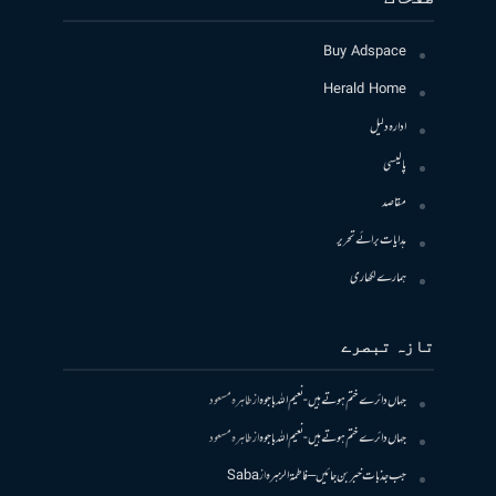
Buy Adspace
Herald Home
ادارہ دلیل
پالیسی
مقاصد
ہدایات برائے تحریر
ہمارے لکھاری
تازہ تبصرے
جہاں دائرے ختم ہوتے ہیں- نعیم اللہ باجوہ
از
طاہرہ مسعود
جہاں دائرے ختم ہوتے ہیں- نعیم اللہ باجوہ
از
طاہرہ مسعود
جب جذبات خبر بن جائیں – فاطمۃالزہرہ
از
Saba