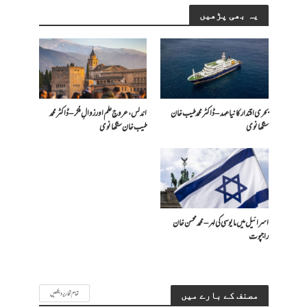
یہ بھی پڑھیں
بحری اقتدار کا نیا عہد – ڈاکٹر محمد طیب خان
اندلس، عروجِ علم اور زوالِ فکر – ڈاکٹر محمد
سنگھانوی
طیب خان سنگھانوی
اسرائیل میں مایوسی کی لہر – محمد محسن خان
راجپوت
تمام تحاریر دیکھیں
مصنف کے بارے میں