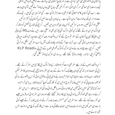
پاکستان کی تو خود اپنی ہی اتنی آبادی ہے کہ صرف پاکستانی ہی سیاحت کے شوقین ہو جائیں تو یہی
ایک بہت بڑی معاشی سرگرمی ہوگی، اور اگر غیر ملکی سیاح بھی یہاں زیادہ آنے لگیں تو کیا ہی بات
ہے۔اب تو پاکستان کا مواصلاتی نظام بھی بہت بہتر ہوگیا ہے۔ کئی موٹرویز بن گئی ہیں۔ ایک جگہ
سے دوسری جگہ جانا بہت آسان ہوگیا ہے۔ یہ زیادہ پرانی بات نہیں کہ پاکستان کی اکثر سڑکیں
سنگل ہوا کرتی تھیں، دو رویہ سڑکیں تو بس چند ہی شہروں میں تھیں۔ کراچی کی شارع فیصل کو دیکھ کر
ہی لوگ حیران ہوتے تھے کہ کیا کوئی سڑک اتنی چوڑی بھی ہو سکتی ہے۔ میں نے جب 90ء کی دہائی
میں اپنی گاڑی پر پاکستان کے سفر شروع کئے تو اس وقت صرف کراچی سے حیدرآباد تک سپر ہائی
وے ہی دو رویہ ہوتی تھی۔ حیدرآباد سے آگے لاہور پشاور تک تقریباً سب سڑکیں سنگل ہوا کرتی
تھیں۔کراچی سے پشاور جانے والی سڑک کو لوگ مجموعی طور پر کے ایل پی روڈ KLP Road
(یعنی کراچی۔لاہور۔پشاور روڈ) کہتے تھے۔ یہ ساری سڑک زیادہ تر سنگل تھی۔
اُس وقت بسوں کے ذریعے سفر بھی بہت کم ہوتا تھا۔ زیادہ تر لوگ ریل گاڑی میں سفر کرتے تھے۔
ریل کی سیٹ اور برتھ کئی کئی دن پہلے بک کروانے کے بعد ہی مقررہ تاریخ پر ایک دو دن کا سفر ممکن
ہوتا تھا۔ جب لاہور سے راولپنڈی اسلام آباد جانے والی جی ٹی روڈ ڈبل ہوئی تو اس پر چھوٹے سائز کی
خوبصورت جاپانی کوسٹر بسیں چلنا شروع ہوئیں جن کو ”فلائنگ کوچ“ کہا جاتا تھا۔ یہ بڑی آرام دہ
ایئرکنڈیشنڈ منی بسیں ہوتی تھیں جن کا اندرونی حصہ بالکل ہوائی جہاز کی طرح ہوتا تھا۔ اس میں سفر
کرنے والے بھی خود کو تقریباً ہوائی جہاز ہی کا مسافر سمجھتے تھے اور دورانِ سفر ہوائی مسافروں جیسے
ہی نخرے دکھاتے تھے۔ وہ سفر میں کسی ہمسفر سے بات نہ کرتے اور یوں ظاہر کرتے جیسے کوئی
بڑے ہی امیر کبیر ہیں اور صرف جہاز میں سیٹ نہ ملنے کی وجہ سے اس فلائنگ کوچ میں ارجنٹ سفر پر
مجبور ہوئے ہیں۔