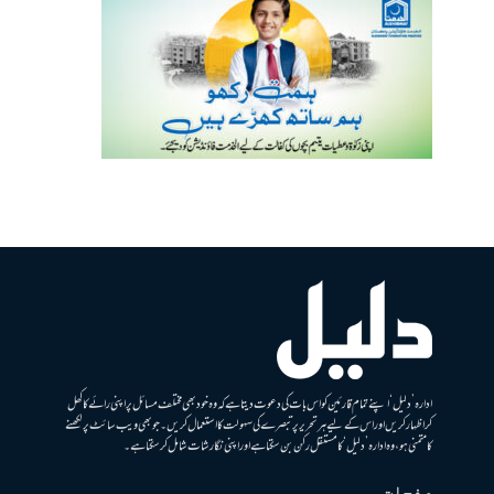
ادارہ ’دلیل‘ اپنے تمام قارئین کو اس بات کی دعوت دیتا ہے کہ وہ خود بھی مختلف مسائل پر اپنی رائے کا کھل
کر اظہار کریں اور اس کے لیے ہر تحریر پر تبصرے کی سہولت کا استعمال کریں۔ جو بھی ویب سائٹ پر لکھنے
کا متمنی ہو، وہ ادارہ ’دلیل‘ کا مستقل رکن بن سکتا ہے اور اپنی نگارشات شامل کرسکتا ہے۔
صفحات