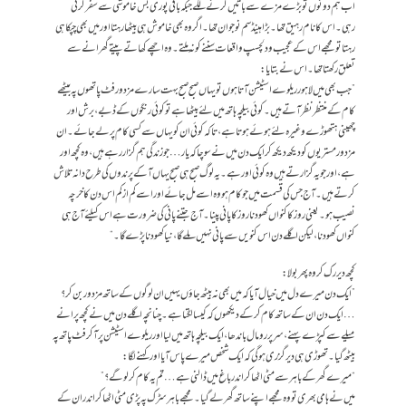
اب ہم دونوں تو بڑے مزے سے باتیں کرنے لگے جبکہ باقی پوری بس خاموشی سے سفر کرتی
رہی۔ اس کا نام رہیق تھا۔ بڑا ہینڈسم نوجوان تھا ۔اگر وہ بھی خاموش ہی بیٹھا رہتا اور میں بھی چپکا ہی
رہتا تو مجھے اس کے عجیب و دلچسپ واقعات سننے کو نہ ملتے۔ وہ اچھے کھاتے پیتے گھرانے سے
تعلق رکھتا تھا۔ اس نے بتایا :
”جب بھی میں لاہور ریلوے اسٹیشن آتا ہوں تو یہاں صبح صبح بہت سارے مزدور فٹ پاتھوں پہ بیٹھے
کام کے منتظر نظر آتے ہیں ۔کوئی بیلچہ ہاتھ میں لئے بیٹھا ہے تو کوئی رنگوں کے ڈبے، برش اور
چھینی ہتھوڑے وغیرہ لئے ہوئے ہوتا ہے، تاکہ کوئی ان کو یہاں سے کسی کام پر لے جائے۔ ان
مزدور مستریوں کو دیکھ دیکھ کر ایک دن میں نے سوچا کہ یار … جو زندگی ہم گزار رہے ہیں، وہ کچھ اور
ہے، اور جو یہ گزارتے ہیں وہ کوئی اور ہے۔ یہ لوگ صبح ہی صبح یہاں آکے پرندوں کی طرح دانہ تلاش
کرتے ہیں۔ آج جس کی قسمت میں جو کام ہو وہ اسے مل جائے اور اسے کم از کم اس دن کا خرچہ
نصیب ہو۔ یعنی روز کا کنواں کھودنا روز کا پانی پینا۔ آج جتنے پانی کی ضرورت ہے اس کیلئے آج ہی
کنواں کھودنا، لیکن اگلے دن اس کنویں سے پانی نہیں ملے گا، نیا کھودنا پڑے گا۔“
کچھ دیر رک کر وہ پھر بولا :
”ایک دن میرے دل میں خیال آیا کہ میں بھی نہ بیٹھ جاؤں یہیں ان لوگوں کے ساتھ مزدور بن کر؟
… ایک دن ان کے ساتھ کام کر کے دیکھوں کہ کیسا لگتا ہے۔ چنانچہ اگلے دن میں نے کچھ پرانے
میلے سے کپڑے پہنے، سر پر رومال باندھا، ایک بیلچہ ہاتھ میں لیا اور ریلوے اسٹیشن پرآکر فٹ پاتھ پہ
بیٹھ گیا۔تھوڑی ہی دیر گزری ہوگی کہ ایک شخص میرے پاس آیا اور کہنے لگا :
“میرے گھر کے باہر سے مٹی اٹھا کر اندر باغ میں ڈالنی ہے … تم یہ کام کر لو گے؟”
میں نے ہامی بھری تو وہ مجھے اپنے ساتھ گھر لے گیا۔ مجھے باہر سڑک پہ پڑی مٹی اٹھا کر اندر ان کے