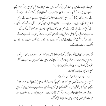
ہم نے اسی زمانے میں سیاحت شروع کی تھی۔ کراچی سے ہم شالیمار ایکسپریس میں بیٹھ کر لاہور پہنچتے
تھے جہاں ریلوے اسٹیشن کے سامنے ہی اسلام آباد جانے والی فلائنگ کوچز کے اڈے ہوتے
تھے۔ اُس وقت (80ء کی دہائی میں) لاہور سے راولپنڈی کے پچاس روپے ہوتے تھے۔ ہم
اسلام آباد پہنچ کر وہاں سے مری، سوات، کاغان، چترال وغیرہ کی طرف نکل جاتے تھے۔ لیکن ہم
تھے کراچی والے، بولنے والے، ہم سے خاموش رہا نہیں جاتا تھا۔ جبکہ ہم فلائنگ کوچ کے
دوسرے مسافروں کو بالکل خاموش بیٹھا دیکھتے جو یا تو صرف سامنے کی طرف دیکھ رہے ہوتے
تھے یا پھر کسی انگلش میگزین کی ورق گردانی کر رہے ہوتے تھے۔ بے تکلف نہیں ہوتے تھے بس
اکڑے اکڑے رہتے تھے۔
ایک دن میں اسی طرح ایک فلائنگ کوچ میں راولپنڈی جا رہا تھا۔ میرے برابر والی سیٹ پر ایک
نوجوان بیٹھا ہوا تھا۔ وہ اسی طرح خاموش اور اکڑا بیٹھا تھا۔ میں نے تھوڑی دیر بعد اس سے گفتگو
شروع کی اور اس سے پوچھا کہ وہ کہاں جا رہا ہے؟
”میں رسالپور جا رہا ہوں“ وہ بولا۔
”آپ رسالپور میں رہتے ہیں؟“ میں نے پوچھا۔
”نہیں، میں وہاں ٹریننگ پر ہوں“ وہ بولا۔ ”میں پاکستان ایئر فورس میں جی ڈی پائلٹ بن رہا ہوں“
مجھے یہ سن کر بڑی خوشی ہوئی۔ گفتگو آگے بڑھی تو میں نے بھی اسے اپنے بارے میں بتایا کہ کراچی
سے آیا ہوں اور شمالی علاقوں میں سیر و تفریح کیلئے جا رہا ہوں۔ اس پر وہ کچھ مزید بے تکلف ہوا اور
حیرت انگیز طور پر کچھ ہی دیر میں ہماری دوستی ہوگئی۔