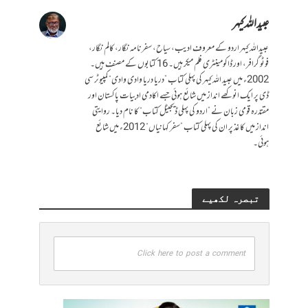
عبیداللہ کیہر
عبیداللہ کیہر اردو کے معروف ادیب، سیاح، سفرنامہ نگار، کالم نگار،
فوٹو گرافر، اور ڈاکومینٹری فلم میکر ہیں۔ 16 کتابوں کے مصنف ہیں۔
2002ء میں عبید اللہ کیہر کی پہلی کتاب ”دریا دریا وادی وادی“ کمپیوٹر سی
ڈی پر ایک انوکھے انداز میں شائع ہوئی جسے اکادمی ادبیات پاکستان اور
مقتدرہ قومی زبان نے ”اردو کی پہلی ڈیجیٹل کتاب“ کا نام دیا۔ روایتی
انداز میں کاغذ پر ان کی پہلی کتاب ”سفر کہانیاں“ 2012ء میں شائع
ہوئی۔
تبصرہ لکھیے
Click here to post a comment