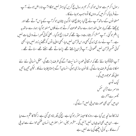
رسول اکرم سے سوال ہوا کہ اگر ہم ہر سال حج کریں کیا بہتر نہیں ہوگا؟ آپ ناراض ہوئے، آپ
نے فرمایا کہ اگر میں کہہ دوں گا تو واجب ہوجائے گا۔
مسلمانوں کے ساتھ آپ نے حج کیا، پہلا حج تھا، لوگ پریشان ہوکر آپ کے پاس آتے تھے اور
پوچھتے تھے کہ یا رسول اللہ ! ہمارے ساتھ طواف کرتے ہوئے فلاں مسئلہ ہوگیا، ہمارے ساتھ یہ
پرابلم ہوگئی۔ آپ مسکرا کر بشارت دیتے تھے کہ تمہارا حج ہوگیا۔ یعنی کوئی گھبرانے والی بات نہیں
ہے۔ آپ نے ساری زندگی کبھی درس قرآن نہیں دیا، کبھی اپنی باتوں کو لکھنے پر زور نہیں دیا، کبھی
کوئی تفسیر قرآن نہیں لکھوائی۔ آپ قران پڑھتے تھے، پڑھاتے تھے، سنتے تھے، سناتے تھے۔
آپ ﷺ جانتے تھے کہ ارتقائی طور پر انسانیت آگے کی طرف بڑھے گی، عقل انسانی نئے نئے
امکانات کی طرف جائے گی۔ قانون سازی ہوگی ، انسان آگے بڑھتا چلا جائے گا۔ لیکن تین باتیں
اپنی جگہ موجود رہیں گی۔
ایک توحید
دوسرے تزکیہ نفس
تیسرے آخرت
ان میں کسی بھی صورت تبدیلی نہیں آئے گی۔
نماز کا ڈھانچہ بن گیا ہے، روزہ کا مہینہ مقرر ہوگیا ہے، حج کی جگہ بتا دی گئی ہے، زکوٰۃ کا حکم دے دیا
ہے۔ ان میں بھی تبدیلیاں نہیں آئیں گی۔ مگر مریض، سفر ، حضر میں انسان فقہی حوالے سے تبدیلی
کرے گا۔ یہ کوئی اچنبھے کی بات نہیں ہے