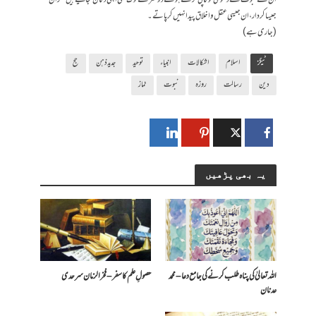
جیسا کردار ، ان جیسی عقل و اخلاق پیدا نہیں کرپاتے۔
(جاری ہے)
ٹیگز
اسلام
اشکالات
انبیاء
توحید
جدید ذہن
حج
دین
رسالت
روزہ
نبوت
نماز
یہ بھی پڑھیں
اللہ تعالیٰ کی پناہ طلب کرنے کی جامع دعا – محمد
حصولِ علم کا سفر – فخرالزمان سرحدی
عدنان