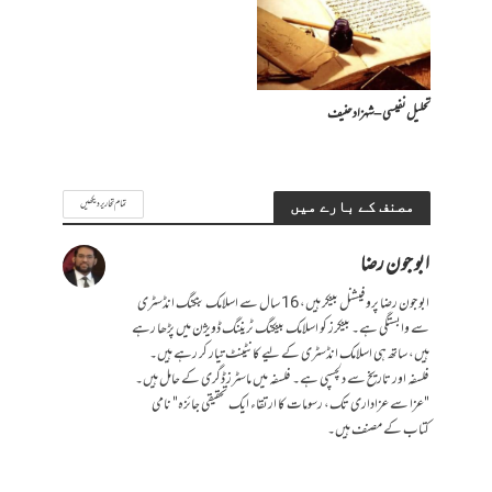
تحلیل نفیسی – شہزاد حنیف
تمام تحاریر دیکھیں
مصنف کے بارے میں
ابو جون رضا
ابو جون رضا پروفیشنل بینکر ہیں، 16 سال سے اسلامک بنکنگ انڈسٹری
سے وابستگی ہے۔ بینکرز کو اسلامک بینکنگ ٹریننگ ڈویژن میں پڑھا رہے
ہیں، ساتھ ہی اسلامک انڈسٹری کے لیے کانٹینٹ تیار کر رہے ہیں۔
فلسفہ اور تاریخ سے دلچسپی ہے۔ فلسفہ میں ماسٹرز ڈگری کے حامل ہیں۔
"عزا سے عزاداری تک، رسومات کا ارتقاء ایک تحقیقی جائزہ" نامی
کتاب کے مصنف ہیں۔