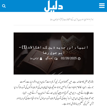
ہوم
<<
انبیاء اور جدید ذہن کے اشکالات (1) - ابو جون رضا
انبیاء اور جدید ذہن کے اشکالات (1) –
ابو جون رضا
02/28/2025
تبصرہ لکھیے
ابو جون رضا
جتنا مجھ حقیر کا مطالعہ ہے .میں سمجھتا ہوں کہ نبی کریم بہت آسان دین دیکر دنیا سے رخصت
ہوئے۔ انبیاء کا کام ایجادات کرنا نہیں ہوتا، وہ کچھ بنیادی چیزوں کی طرف لوگوں کی توجہ دلا کر دنیا
سے چلے جاتے ہیں۔ دین میں تنوع اور پیچیدگیاں بعد کے انسان پیدا کرتے ہیں۔ انبیاء
جو دعوت لاتے ہیں ان میں انسانیت کی توحید کی طرف توجہ مبذول کروانا، قیامت کی خبر دینا اور
تزکیہ نفس کی تعلیم دینا شامل ہوتا ہے۔