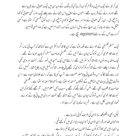
نبی کریم نے ایک عربی بدو قوم کو ایسا ٹرینڈ کیا کہ جنگ کے میدان میں ایک صحابی نے جو پیاسے
تھے اور مرنے کے قریب تھے، انہوں نے اپنی پیاس بجھانے سے پہلے ایک اور زخمی صحابی کو خود
پر ترجیح دی۔ ان زخمی صحابی نے دوسرے صحابی کو خود پر ترجیح دی۔ ایسا کوئی فلسفی کرسکتا ہے؟ کسی
عقل والے اور بلند ترین سوچ کے حامل انسان کے اندر اتنا دم نہیں ہے کہ وہ ایسی قوم تیار
کردے جس کے سامنے egoism ہیچ ہے۔
ایک مسلم فلسفی کے حوالے سے قصہ ملتا ہے کہ ان کا شاگرد اکثر ان سے کہتا تھا کہ آپ فی زمانہ اگر
نبوت کا دعوی کریں تو لوگ ایمان لے آئیں گے۔ فلسفی صاحب مسکرا کر چپ ہوجاتے تھے ۔
ایک دفعہ یہ دونوں استاد شاگرد سفر میں تھے، راستے میں ایک مسجد میں ٹھہر گئے۔ سخت سردی تھی،
فجر سے ذرا پہلے استاد نے شاگرد کو آواز دی کہ مجھے پانی پلا دو۔ شاگرد کمبل میں دبکا پڑا تھا۔ کمبل کے
اندر سے کہنے لگا کہ اس وقت پانی پینا مضر صحت ہے، آپ کو پتا ہے کہ رات کا خالی معدہ ہے، اس
وقت یخ پانی پیٹ میں انڈیلیں گے تو فلاں مسئلہ ہوسکتا ہے، ڈھماکا مسئلہ ہوسکتا ہے۔ فلسفی
صاحب جو طبیب بھی تھے ، ہنس کر کہنے لگے کہ مجھے یہ سب باتیں معلوم ہیں۔ تم مجھے کہتے ہو کہ میں
نبوت کا دعوی کروں تو لوگ ایمان لے آئیں گے؟ جبکہ مجھے سخت سردی میں پانی پلاتے ہوئے
تمھاری جان نکل رہی ہے۔ تم بہانے بازی کررہے ہو۔
لیکن ابھی دیکھو گلدستہ اذان کی طرف کوئی بڑھ رہا ہے۔
وہ موذن تھا اور فورا ہی اذان کی آواز چہار دیواری میں گونجنے لگی۔
یہ انبیاء ہیں جن کا اثر لوگوں کے ذہنوں پر صدیوں قائم رہتا ہے.
ان کے نبوت کے دعویٰ کو کاپی کرتے ہوئے دوسرے لوگ بھی اپنی دکان سجا لیتے ہیں مگر ان