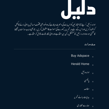
ادارہ ’دلیل‘ اپنے تمام قارئین کو اس بات کی دعوت دیتا ہے کہ وہ خود بھی مختلف مسائل پر اپنی رائے کا کھل
کر اظہار کریں اور اس کے لیے ہر تحریر پر تبصرے کی سہولت کا استعمال کریں۔ جو بھی ویب سائٹ پر لکھنے
کا متمنی ہو، وہ ادارہ ’دلیل‘ کا مستقل رکن بن سکتا ہے اور اپنی نگارشات شامل کرسکتا ہے۔
صفحات
Buy Adspace
Herald Home
ادارہ دلیل
پالیسی
مقاصد
ہدایات برائے تحریر
ہمارے لکھاری