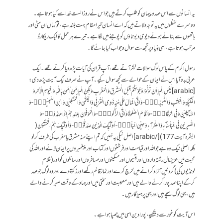
یہ انسانوں سے اس عہد و پیمان کو طلب کرتے ہیں جو اس نے روز الست خدا سے کیا ہوتا ہے۔
دوسرے لفظوں میں یہ توجہ دلاتے ہیں کہ اے انسان تیرا مقام بہت بلند ہے، تو کہاں ان مٹی اور
ہاتھوں سے بنائے ہوئے دیوی دیوتاؤں کو پوجنے میں لگا ہے۔ تیرے ہر عمل کا ایک ریکارڈ
مرتب ہوتا ہے، اسی بنیاد پر تجھ سے سوال وجواب کیا جائے گا۔
رسول اکرم کے پاس لوگ سوالات لیکر آتے تھے، آپ قران کی آیات پڑھ دیا کرتے تھے۔ ایک
عربی بدو آیا اس نے ایمان کے حوالے سے کچھ سوال کیے۔ آپ نے صرف ایک آیت پڑھ دی:
[arabic]لَیْسَ الْبِرَّ اَنْ تُوَلُّوْا وُجُوْهَكُمْ قِبَلَ الْمَشْرِقِ وَ الْمَغْرِبِ وَ لٰـكِنَّ الْبِرَّ مَنْ اٰمَنَ بِاللّٰهِ وَ الْیَوْمِ الْاٰخِرِ وَ
الْمَلٰٓىٕكَةِ وَ الْكِتٰبِ وَ النَّبِیّٖنَۚ-وَ اٰتَى الْمَالَ عَلٰى حُبِّهٖ ذَوِی الْقُرْبٰى وَ الْیَتٰمٰى وَ الْمَسٰكِیْنَ وَ ابْنَ السَّبِیْلِۙ-وَ
السَّآىٕلِیْنَ وَ فِی الرِّقَابِۚ-وَ اَقَامَ الصَّلٰوةَ وَ اٰتَى الزَّكٰوةَۚ-وَ الْمُوْفُوْنَ بِعَهْدِهِمْ اِذَا عٰهَدُوْاۚ-وَ
الصّٰبِرِیْنَ فِی الْبَاْسَآءِ وَ الضَّرَّآءِ وَ حِیْنَ الْبَاْسِؕ-اُولٰٓىٕكَ الَّذِیْنَ صَدَقُوْاؕ-وَ اُولٰٓىٕكَ هُمُ الْمُتَّقُوْنَ (
البقرہ آیت 177)[/arabic] اصل نیکی یہ نہیں کہ تم اپنے منہ مشرق یا مغرب کی طرف کرلو
بلکہ اصلی نیک وہ ہے جو اللہ اور قیامت اور فرشتوں اور کتاب اور پیغمبروں پرایمان لائے اور اللہ کی
محبت میں عزیز مال رشتہ داروں اور یتیموں اور مسکینوں اورمسافروں اور سائلوں کو اور (غلام
لونڈیوں کی) گردنیں آزاد کرانے میں خرچ کرے اور نماز قائم رکھے اور زکوٰۃ دے اوروہ لوگ جو عہد
کرکے اپنا عہد پورا کرنے والے ہیں اور مصیبت اور سختی میں اور جہاد کے وقت صبرکرنے والے
ہیں ، یہی لوگ سچے ہیں اور یہی پرہیزگار ہیں۔
اس آیت کو غور سے دیکھیے، پورا دین اسی میں چھپا ہوا ہے۔