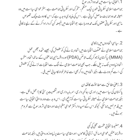
1. انتخابی سیاست میں محدود اثر و رسوخ
جماعت اسلامی نظریاتی طور پر ایک منظم، متحرک اور نظریاتی جماعت ہے، مگر عوامی سیاست میں وہ
ہمیشہ محدود حمایت حاصل کر پائی ہے۔ اس کی بنیادی وجہ یہ ہے کہ اس کا ووٹ بینک مخصوص
مذہبی اور نظریاتی حلقوں تک محدود رہا ہے، جو انتخابات میں فیصلہ کن کردار ادا کرنے کے لیے ناکافی
ہے۔
2. سیاسی اتحادوں میں ناکامی
جماعت اسلامی نے مختلف انتخابات میں اتحاد بنانے کی کوشش کی، جیسے متحدہ مجلس عمل
(MMA)، پاکستان ڈیموکریٹک الائنس (PDA) اور دیگر مذہبی جماعتوں کے ساتھ اتحاد، مگر یہ
اتحاد زیادہ دیر تک نہ چل سکے۔ جب بھی جماعت اسلامی نے الگ سے انتخابات لڑنے کی کوشش
کی، اسے کم ووٹ ملے، جبکہ اتحاد میں رہ کر بھی اسے خاطر خواہ کامیابی نہیں ملی۔
3. زمینی حقائق سے مطابقت کا فقدان
پاکستان کی سیاست میں برادری، جاگیرداری، سرمایہ داری اور شخصیت پرستی کا بڑا عمل دخل ہے،
جبکہ جماعت اسلامی نے ہمیشہ نظریاتی سیاست کو ترجیح دی۔ اس وجہ سے وہ روایتی انتخابی سیاست
میں قدم نہیں جما سکی، کیونکہ اس کے امیدوار اکثر عوامی مقبولیت اور مقامی اثر و رسوخ سے محروم
ہوتے ہیں۔
4. مضبوط انتخابی حکمتِ عملی کی کمی
دیگر جماعتیں عوامی مسائل، ترقیاتی کاموں، اور مقامی سیاست پر زیادہ زور دیتی ہیں، جبکہ جماعت