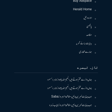
Buy Adspace
Herald Home
ادارہ دلیل
پالیسی
مقاصد
ہدایات برائے تحریر
ہمارے لکھاری
تازہ تبصرے
جہاں دائرے ختم ہوتے ہیں- نعیم اللہ باجوہ
از
طاہرہ مسعود
جہاں دائرے ختم ہوتے ہیں- نعیم اللہ باجوہ
از
طاہرہ مسعود
جب جذبات خبر بن جائیں – فاطمۃالزہرہ
از
Saba
جب جذبات خبر بن جائیں – فاطمۃالزہرہ
از
نایاب زہرہ