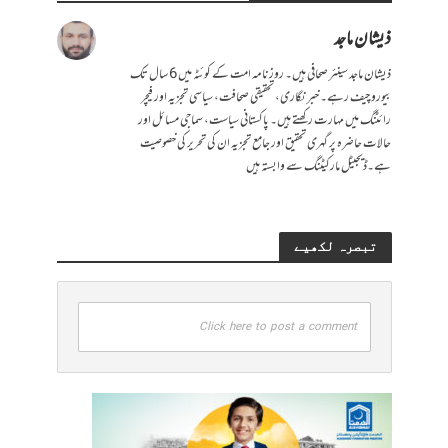
ذیشان ماجد
ذیشان ماجد سینئر صحافی ہیں۔ روزنامہ امت کے کوئٹہ میں 6 سال تک
بیورو چیف رہے۔ خبر نگاری، تحقیقی صحافت، سیاسی تجزیہ اور فیچر
رائٹنگ میں مہارت رکھتے ہیں۔ پاکستانی سیاست، سماجی مسائل اور
حالات حاضرہ پر گہری تحقیق اور جامع تجزیہ ان کی تحریر کی خصوصیت
ہے۔ڈیجیٹل مارکیٹنگ سے وابستہ ہیں
تبصرہ لکھیے
Click here to post a comment