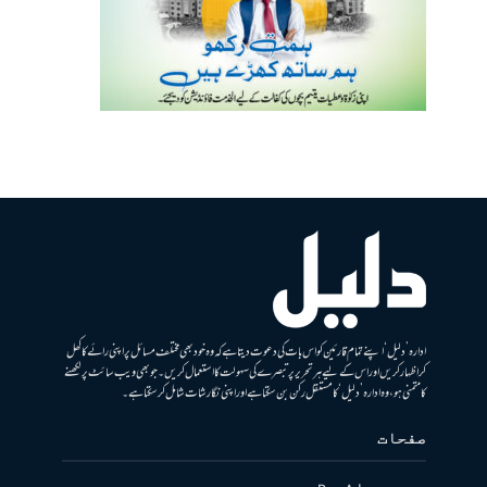
ادارہ ’دلیل‘ اپنے تمام قارئین کو اس بات کی دعوت دیتا ہے کہ وہ خود بھی مختلف مسائل پر اپنی رائے کا کھل
کر اظہار کریں اور اس کے لیے ہر تحریر پر تبصرے کی سہولت کا استعمال کریں۔ جو بھی ویب سائٹ پر لکھنے
کا متمنی ہو، وہ ادارہ ’دلیل‘ کا مستقل رکن بن سکتا ہے اور اپنی نگارشات شامل کرسکتا ہے۔
صفحات