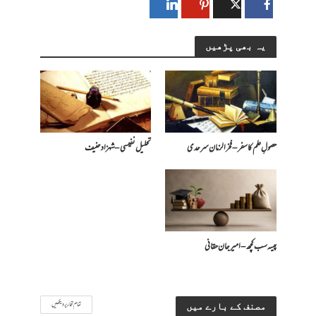
یہ بھی پڑھیں
حصولِ علم کا سفر – فخرالزمان سرحدی
تحلیل نفیسی – شہزاد حنیف
پیسہ سب کچھ – امیرجان حقانی
تمام تحاریر دیکھیں
مصنف کے بارے میں