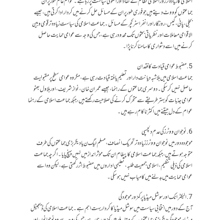
اسلامی کا زیادہ تر زور اسلامی نظام کے نفاذ اور اصولی سیاست پر رہا ہے۔ عوام عام طور پر ان
جماعتوں کو ووٹ دیتے ہیں جو فوری طور پر ان کے مسائل حل کرنے میں کردار ادا کرتی ہیں، جیسے
بجلی، پانی، گیس، روزگار اور انفراسٹرکچر کے مسائل۔ جماعت اسلامی کی سیاست زیادہ تر قومی و بین
الاقوامی معاملات اور نظریاتی بحثوں تک محدود رہی ہے، جس کی وجہ سے عوامی حمایت حاصل
کرنے میں اسے دشواری کا سامنا کرنا پڑا۔
5. مضبوط عوامی قیادت کا فقدان
جماعت اسلامی میں بلاشبہ دیانت دار اور تعلیم یافتہ قیادت رہی ہے، مگر وہ عوامی سطح پر مقبولیت
حاصل نہیں کر سکی۔ دوسری جماعتوں کے رہنما، جیسے عمران خان، نواز شریف، اور بلاول بھٹو
عوامی جذبات کو بہتر طریقے سے متحرک کرنے کی صلاحیت رکھتے ہیں، جبکہ جماعت اسلامی کے رہنما
عوام کے دل جیتنے میں اکثر ناکام رہے ہیں۔
6. نوجوان ووٹرز کی عدم دلچسپی
موجودہ دور میں نوجوان ووٹرز زیادہ تر تحریک انصاف، مسلم لیگ ن یا دیگر بڑی جماعتوں کی طرف
متوجہ ہوتے ہیں، جبکہ جماعت اسلامی کا پیغام ان تک مؤثر انداز میں نہیں پہنچ پایا۔ اگرچہ جماعت
اسلامی کی ذیلی تنظیم، اسلامی جمعیت طلبہ، تعلیمی اداروں میں مضبوط اثر رکھتی ہے، لیکن وہ اسے
عوامی حمایت میں بدلنے میں کامیاب نہیں ہو سکی۔
7. الیکٹرانک اور سوشل میڈیا پر کمزور موجودگی
آج کے دور میں انتخابی سیاست میں سوشل میڈیا کا کردار بہت اہم ہے۔ جماعت اسلامی کی ڈیجیٹل