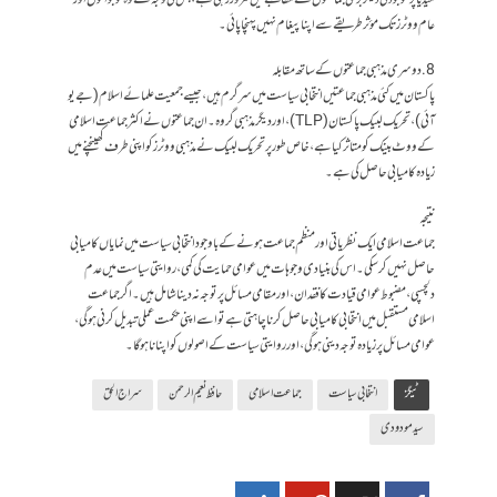
میڈیا پر موجودگی دیگر بڑی جماعتوں کے مقابلے میں کمزور رہی ہے، جس کی وجہ سے وہ نوجوانوں اور
عام ووٹرز تک مؤثر طریقے سے اپنا پیغام نہیں پہنچا پائی۔
8. دوسری مذہبی جماعتوں کے ساتھ مقابلہ
پاکستان میں کئی مذہبی جماعتیں انتخابی سیاست میں سرگرم ہیں، جیسے جمعیت علمائے اسلام (جے یو
آئی)، تحریک لبیک پاکستان (TLP)، اور دیگر مذہبی گروہ۔ ان جماعتوں نے اکثر جماعت اسلامی
کے ووٹ بینک کو متاثر کیا ہے، خاص طور پر تحریک لبیک نے مذہبی ووٹرز کو اپنی طرف کھینچنے میں
زیادہ کامیابی حاصل کی ہے۔
نتیجہ
جماعت اسلامی ایک نظریاتی اور منظم جماعت ہونے کے باوجود انتخابی سیاست میں نمایاں کامیابی
حاصل نہیں کر سکی۔ اس کی بنیادی وجوہات میں عوامی حمایت کی کمی، روایتی سیاست میں عدم
دلچسپی، مضبوط عوامی قیادت کا فقدان، اور مقامی مسائل پر توجہ نہ دینا شامل ہیں۔ اگر جماعت
اسلامی مستقبل میں انتخابی کامیابی حاصل کرنا چاہتی ہے تو اسے اپنی حکمت عملی تبدیل کرنی ہوگی،
عوامی مسائل پر زیادہ توجہ دینی ہوگی، اور روایتی سیاست کے اصولوں کو اپنانا ہوگا۔
ٹیگز
انتخابی سیاست
جماعت اسلامی
حافظ نعیم الرحمن
سراج الحق
سید مودودی