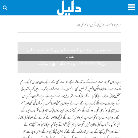
ہوم
<<
منصوبہ بندی کیسے کریں؟ قاسم علی شاہ
منصوبہ بندی کیسے کریں؟ قاسم علی
شاہ
01/10/2025
تبصرہ لکھیے
ویب ڈیسک
وہ چاروں ہم جماعت ہونے کے ساتھ ساتھ اچھے دوست بھی تھے۔ ایک دن بعد ان کا ایک اہم
ٹیسٹ ہونے والا تھا لیکن انھیں فکر نہیں تھی۔ انھوں نے رات کو اپنے کمرے میں گپ شپ کی
محفل جمائی اور خوب ہلا گلا کیا۔ اگلے روز ٹیسٹ شروع ہونے سے پہلے وہ اپنے نگران کے پاس
گئے، چاروں بہت تھکے لگ رہے تھے، ان کے کپڑوں پر مٹی اور ہاتھوں پر گریس لگی تھی اور جسم
سے پسینے کی بو آرہی تھی۔ وہ کہنے لگے، سر! گذشتہ روز ہم چاروں ایک شادی کی تقریب میں گئے
تھے۔ وہاں بہت دیر ہوگئی اور جب ہم واپس آنے لگے توکچھ فاصلہ طے کرنے کے بعد گاڑی کا ٹائر
پنکچر ہوگیا۔ قریب کوئی دکان نہیں تھی جہاں ہم پنکچر لگواتے، چنانچہ ہم گاڑی کو دھکیلتے ہوئے
آئے اور ہاسٹل پہنچنے کے بعد اس قدر تھک گئے تھے کہ بستر پر لیٹتے ہی سوگئے، اس وجہ سے ہم