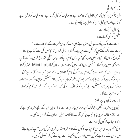
جاتا ہے۔
3: اعلیٰ ظرفی
دل بڑا کریں، کیوں کہ جس کا دل کشادہ ہوتا ہے وہ ہر ایک کو قبول کرتا ہے، وہ ہر ایک کو خوش آمدید
کہتا ہے اور یہی خوبی اس کو منزل پر پہنچا دیتی ہے۔
نیا سال، نئی عادات
سٹیفن گوئس کہتا ہے:
”بہت سے لوگ اچانک تبدیل ہونا چاہتے ہیں جب کہ یہ چیز فطرت کے خلاف ہے۔“
ٍٍبہت سے لوگ کہتے ہیں کہ”کل سے میں ایک گھنٹہ ورزش کروں گا“ یا”میں کل سے کتاب پڑھنا
شروع کروں گا۔“یاد رکھیں جب بھی آپ کسی کام کو اچانک بڑی سطح پر شروع کریں گے وہ آپ
سے کبھی نہیں ہوسکے گا۔ سٹیفن اپنی کتاب میں کہتا ہے کہ انسان کو Mini habit اختیار کرنا
چاہیے۔ اس کا مطلب ہے کہ قدم بہ قدم کوئی کام کرنا، مثال کے طور پر آپ نے کتاب پڑھنی
ہے تو ایک پیراگراف یا ایک صفحہ پڑھ لیں مگر شرط یہ ہے کہ یہ کام مستقل مزاجی کے ساتھ ہو اور
روزانہ کی بنیاد پر ہو، مستقل مزاجی آپ کو توانائی دے گی جس سے آپ کے لیے اس کام کو بڑھانا
آسان ہوجائے گا۔
1: روزانہ کی بنیاد پر سیکھنا
نئی چیزیں ضرور سیکھیں، جو لوگ شعبہ تدریس یا تربیت سے وابستہ ہیں ان کے لیے ضروری ہے کہ
وہ روزانہ مطالعہ کریں یا یوٹیوب پر کسی کتاب کا خلاصہ سنیں اور ان کے نوٹس بنائیں۔
2: کامیاب لوگو ں کی فہرست
اپنی منصوبہ بندی میں ان کام یاب لوگوں کے نام ضرور شامل کریں جن کی طرح آپ بننا چاہتے
ہیں۔ ان کے حالاتِ زندگی پڑھیں اور ان کی اچھی عادات اپنانے کی کوشش کریں۔