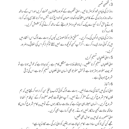
3: شخصی تعمیر
روزانہ کی بنیاد پر خود کو بہتر بنائیں۔ اپنی شخصیت کے کمزور پہلوؤں پر محنت کریں اور اس کے ساتھ
ساتھ روزمرہ زندگی کے کاموں مثلاً کھانا کھانا، مہمان کو الوداع کہنا، شکریہ ادا کرنا، گاڑی پارک کرنا،
جوتے پالش کرنا، کپڑے پیک کرنا وغیرہ بہتر طریقے کے ساتھ کرنے کی کوشش کریں۔
4: مددکرنا
روزانہ کی بنیاد پر لوگوں کی مدد کریں۔ مستحق افراد کو ڈھونڈیں کیوں کہ بہت سے لوگ اس انتظار میں
ہیں کہ کوئی ہماری مدد کرے۔ اگر آپ کسی کو کچھ دے نہیں سکتے تو کم از کم اس کی اخلاقی مدد ضرور
کریں۔
5: اپنی غلطیاں تسلیم کریں
اپنی غلطیاں تسلیم کرنا سیکھیں۔ اپنا ناقد بننا بہت مشکل کام ہے۔ کہا جاتا ہے کہ خوش ہونا ہے تو
تعریف سنو اور بہتر ہونا ہے تو تنقید سنو! جو بھی انسان اپنی غلطیاں تسلیم کرتا ہے اس کی ترقی
شروع ہو جاتی ہے۔
6: آغاز
اپنی زندگی میں آغاز کی عادت ڈالیں۔ بہت سے لوگ کوئی کتاب یا لیکچر سن کر ارادہ کرلیتے ہیں کہ ہم
فلاں کام شروع کریں گے مگر کرتے نہیں۔ آپ اپنی قوتِ فیصلہ مضبوط کرکے’نیا قدم‘ اٹھانا
شروع کریں۔ انسان ہمیشہ یہی سوچتا ہے کہ حالات سازگار ہوں گے تو میں یہ کام شروع کروں گا
حالانکہ حالات کبھی سازگار نہیں ہوتے۔ جو بھی کرنا ہے ابھی کریں۔
اپنی منصوبہ بندی میں یہ سوال بھی لکھیں!
مجھے کن کن لوگوں، عادات، کام، خیالات اور یقین کو اپنی زندگی سے نکالنا چاہیے؟