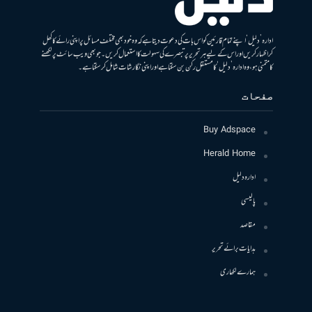
ادارہ ’دلیل‘ اپنے تمام قارئین کو اس بات کی دعوت دیتا ہے کہ وہ خود بھی مختلف مسائل پر اپنی رائے کا کھل
کر اظہار کریں اور اس کے لیے ہر تحریر پر تبصرے کی سہولت کا استعمال کریں۔ جو بھی ویب سائٹ پر لکھنے
کا متمنی ہو، وہ ادارہ ’دلیل‘ کا مستقل رکن بن سکتا ہے اور اپنی نگارشات شامل کرسکتا ہے۔
صفحات
Buy Adspace
Herald Home
ادارہ دلیل
پالیسی
مقاصد
ہدایات برائے تحریر
ہمارے لکھاری