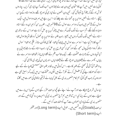
تیاری نہیں کرپائے، لہٰذا آپ ہمارے ساتھ کچھ مہربانی کریں۔ کہانی سننے کے بعد استاد کہنے لگا،
کوئی بات نہیں، میں آپ کا امتحان تین دن بعد لے لیتا ہوں، تب تک آپ تیاری کریں۔ چاروں
خوش ہوگئے کہ چلو آج تو بلا ٹل گئی۔ تین دن انھوں نے تیاری کی اور چوتھے روز وہ استاد کے پاس
پہنچے۔ استاد نے انھیں سوالیہ پرچہ تھمانے سے پہلے کہا، اس پرچے میں صرف دو سوال ہیں، ایک
سوال کے 2 نمبر ہیں جب کہ دوسرے سوال کے 98 نمبر ہیں۔ طلبہ یہ سن کر حیران رہ گئے استاد
دوبارہ کہنے لگے، تم سب نے الگ الگ کمرے میں بیٹھ کریہ پرچہ حل کرنا ہے اور اس کے ساتھ ہی
استاد نے انھیں الگ الگ کمروں میں بھیجا۔ جب طلبہ نے سوالیہ پرچہ کھول کر دیکھا تو پہلا سوال تھا،
”آپ کا نام کیا ہے؟“ دوسرے سوال میں پوچھا گیا تھا، ”گاڑی کا کون سا ٹائر پنکچر ہوا تھا؟“ سوال
دیکھ کر وہ استادکی چال سمجھ گئے اور کسی نہ کسی طرح پرچہ حل کیا۔ جب استاد کے سامنے جوابی پرچہ
آیا تو چاروں کے جوابات مختلف تھے۔ ایک طالب علم نے اگلا دایاں ٹائر لکھا تھا، دوسرے نے
بایاں، تیسرے نے پچھلا بایاں اور چوتھے نے پچھلا دایاں، اور یوں ان کی چوری پکڑی گئی۔
یہ واقعہ آئی آئی ٹی ممبئی کے طلبہ کا ہے۔اس کہانی میں بہ ظاہر طلبہ اپنی سستی چھپانے کے لیے
استاد کو دھوکا دینے کی کوشش کرتے نظر آتے ہیں لیکن درحقیقت اس میں ایک گہرا سبق بھی ہے
اور وہ یہ کہ جب بھی کوئی اہم کام منصوبہ بندی کے بغیر کیا جائے تو نتیجہ ناکامی کی صورت میں نکلتا
ہے۔
نیا سال شروع ہوچکا ہے اور آپ نے اپنے لیے کچھ اہداف مقرر کیے ہوں گے یا اس بارے میں
سوچ رہے ہوں گے، چنانچہ اس تناظر میں ہم آج منصوبہ بندی کی اہمیت پر روشنی ڈالیں گے اور
منصوبہ بندی کے بنیادی اصولوں سے آپ کو متعارف کرائیں گے۔
اہداف (Goals) کی دوقسمیں ہیں۔ طویل المیعاد (Long term) اور مختصر
المیعاد(Short term)