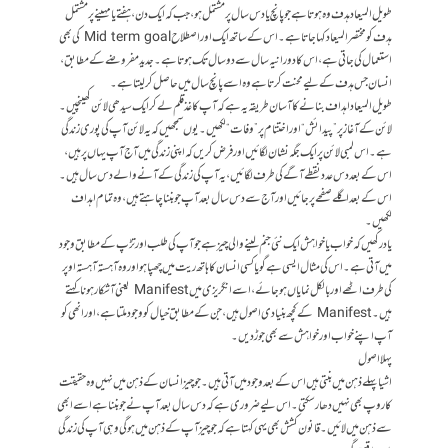
طویل المیعاد ہدف وہ ہوتا ہے جو پانچ یا دس سال پر مشتمل ہو، جب کہ ایک دن، ہفتے یا مہینے پر مشتمل
ہدف کو مختصر المیعاد کہا جاتا ہے۔ اس کے ساتھ ایک اور اصطلاح Mid term goal کی بھی
استعمال کی جاتی ہے، اس کا دورانیہ سال سے دو سال تک ہوتاہے۔ جدید مفروضے کے مطابق،
انسان جس ہدف کے لیے محنت کرتا ہے وہ اسے پانچ سال میں حاصل کرلیتا ہے۔
طویل المیعاد اہداف بنانے کا آسان طریقہ یہ ہے کہ آپ کاغذ قلم لے کر ایک سیدھی لائن کھینچیں۔
لائن کے آغاز پر ”پیدائش“ اور اختتام پر ”وفات“ لکھیں۔ یوں سمجھیں کہ یہ لائن آپ کی پوری زندگی
ہے۔ اس لمبی لائن پر ایک جگہ نشان لگائیں اور فرض کریں کہ اپنی زندگی میں آج آپ یہاں پر ہیں،
اس کے بعد دس عدد نقطے آگے کی طرف لگائیں، یہ آپ کی زندگی کے آنے والے دس سال ہیں۔
اس کے بعد اگلے صفحے پر جائیں اور آج سے دس سال بعد آپ جو بننا چاہتے ہیں، وہ تمام اہداف
لکھیں۔
یاد رکھیں کہ خواب یا خواہش ایک نئی جنم لینے والی چیز ہے جو آپ کی طلب اور تڑپ کے مطابق وجود
میں آتی ہے۔ اس کی مثال ایسی ہے گویا کسی انسان کا ہاتھ ریت میں چھپا ہو اور وہ آہستہ آہستہ اوپر
کی طرف اٹھے اور بالکل نمایاں ہوجائے، اسے انگریزی میں Manifest یعنی آشکار ہونا کہتے
ہیں۔ Manifest کے کچھ بنیادی اصول ہیں، جن کے مطابق خیال کو وجود ملتا ہے، اور انھی کو
آپ اپنے خواب اور خواہش سے بھی جوڑ دیں۔
پہلا اصول
اشیا پہلے ذہن میں بنتی ہیں اس کے بعد وجود میں آتی ہیں۔ جو چیز انسان کے ذہن میں نہیں وہ حقیقت
کا روپ بھی نہیں دھار سکتی۔ اس لیے ضروری ہے کہ دس سال بعد آپ نے جو بننا ہے اسے ابھی
سے ذہن میں لائیں۔ قانون کشش بھی یہی کہتا ہے کہ جو چیز آ پ کے ذہن میں ہوگی وہی آپ کی زندگی