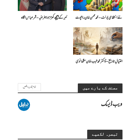
​نئے انتظامی یونٹ – محمد محسن خان راجپوت
خبر کے پیچھے کھڑا ہوا جغرافیہ – ثمر عباس لنگاہ
اغتیالِ تاریخ – ڈاکٹر محمد طیب خان سنگھانوی
تمام تحاریر دیکھیں
مصنف کے بارے میں
ویب ڈیسک
تبصرہ لکھیے