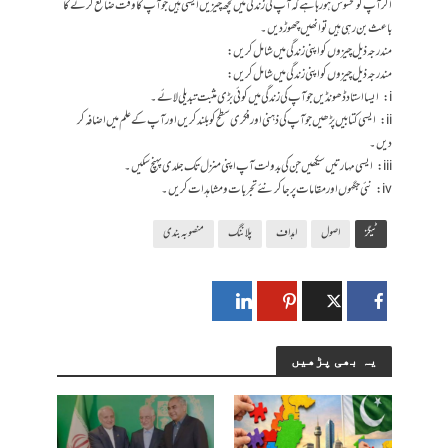
اگر آپ کو محسوس ہو رہا ہے کہ آپ کی زندگی میں کچھ چیزیں ایسی ہیں جو آپ کا وقت ضائع کرنے کا
باعث بن رہی ہیں تو انھیں چھوڑدیں۔
مندرجہ ذیل چیزوں کو اپنی زندگی میں شامل کریں:
مندرجہ ذیل چیزوں کو اپنی زندگی میں شامل کریں:
i: ایسا استاد ڈھونڈیں جو آپ کی زندگی میں کوئی بڑی مثبت تبدیلی لائے۔
ii: ایسی کتابیں پڑھیں جو آپ کی ذہنی اور فکری سطح کو بلند کریں اور آپ کے علم میں اضافہ کر
دیں۔
iii: ایسی مہارتیں سیکھیں جن کی بدولت آپ اپنی منزل تک جلدی پہنچ سکیں۔
iv: نئی جگہوں اور مقامات پر جاکر نئے تجربات و مشاہدات کریں۔
ٹیگز
اصول
اہداف
پلاننگ
منصوبہ بندی
یہ بھی پڑھیں