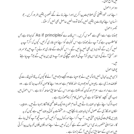
میں واقع ہوگی۔
دوسرا اصول
اپنے اندر”خود یقینی“کی صلاحیت پیدا کریں اور اپنے بنائے گئے تصور پر یقین ضرور کریں۔ جو
انسان اپنے خیالا ت پر یقین نہیں رکھتا تو وہ انھیں حاصل بھی نہیں کرسکتا۔
تیسرا اصول
جو بننا ہے اسے ابھی سے محسوس کریں۔ اس قاعدے کو As if principle کہا جاتا ہے جس
کا مطلب یہ ہے کہ آپ نے جو بننا ہے اس کیفیت کو اپنے اوپر طاری کرلیں، کیوں کہ اگر آپ یہ
نہیں کریں گے تو ویسا بن بھی نہیں پائیں گے۔ اس کیفیت کے طاری ہونے پر آپ میں جو سرور
اور مستی آئے گی وہی اس چیز کو آپ کی طرف کھینچے گی اور آپ وہی بن جائیں گے جو آ پ چاہتے
ہیں۔
چوتھا اصول
ذہن میں یہ خیال نہیں لانا کہ میں نے جو سوچا ہے وہ کیسے وجود میں آئے گا کیوں کہ یہ قانونِ قدرت کی
خلاف ورزی ہے۔ چیزوں کو وجود دینا، اللہ کا کام ہے اور وہ اپنے کاموں کو خوب جانتا ہے۔ وہ
ہمارے ارادے، عزم اور گمان کو دیکھتا ہے اور اس کے مطابق معاملہ کرتا ہے۔ اس اصول میں
جب بھی ”کیسے“ کا لفظ آتا ہے تو یہ اصول کام کرنا چھوڑ دیتا ہے۔
جب لوگ اپنے لیے اہداف بناتے ہیں تو عام طور پر وہ ا یک غلط فہمی کا شکار ہوجاتے ہیں۔ وہ پیسہ،
مکان اور گاڑی کے حصول کو اپنا ہدف بنالیتے ہیں۔ درحقیقت یہ کوئی ہدف نہیں ہے کیوں کہ یہ
چیزیں قابلیت کی بنیاد پر ملتی ہیں۔ آپ اگر اپنے اندر کمال پیدا کرلیں تو یہ سب کچھ آپ کو مل جائے
گا۔ لہٰذا اپنی منصوبہ بندی اس مقصد کے لیے کریں کہ میں نے اپنے اندر فلاں فلاں خوبیاں پیدا کرنی
ہیں اور ان کے مطابق زندگی میں آگے بڑھنا ہے۔