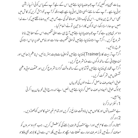
یہ بات بھی یاد رکھیں کہ آپ جو ہدف پانا چاہتے ہیں اس کے لیے آپ کے پاس کوئی انسپائریشن
ہونی چاہیے۔ آپ کے سامنے ایسی مثال ہونی چاہیے جسے دیکھ کر آپ یہ خواہش کریں کہ کاش میں
بھی اس طرح بن جاؤں۔ اس کی ایک مثال سورہ فاتحہ کی ہے جس میں ہم یہ دعا مانگتے ہیں کہ اے خدا
ہمیں سیدھا راستہ دکھا، ان لوگوں کا راستہ جن پر تو نے انعام کیا۔
دوسری چیز یہ ہے کہ آپ جو ہدف پانا چاہتے ہیں آج ہی سے اپنی شخصیت اس کے مطابق بنانا
شروع کریں۔ اگر آپ استاد بننا چاہتے ہیں تو اپنی شخصیت، عادات اور خاص طور پر لباس استاد کی
طرح بنائیں۔
اگر آپ تربیت کار (Trainer) بننا چاہتے ہیں تو اپنی بات چیت بہتر بنائیں، اپنا علم بڑھائیں اور
خندہ پیشانی کے ساتھ لوگوں سے ملنا شروع کریں۔
اگر آپ لکھاری بننا چاہتے ہیں تو کتابوں کے ساتھ وقت گزارنا شرو ع کریں اور مختلف ادبی و علمی
نشستوں میں شرکت کریں۔
طویل المیعاد ہدف حاصل کرنے والوں کی خوبیاں
جو لوگ طویل المیعاد اہداف حاصل کرنا چاہتے ہیں انھیں اپنے اندر درج ذیل خوبیاں پیدا کرنی
چاہییں۔
1: نظر انداز کرنا
بے مقصد باتوں اور کاموں میں اپنا وقت ضائع نہ کریں اور تمام غیر مفید کاموں کو چھوڑ دیں۔
2: درگزر
ہمیشہ درگزر سے کام لیں اور اپنے مقصد کی طرف بڑھنے کی کوشش کریں۔ جب ہم دوسروں کو
معاف کرتے ہیں تو نہ صرف ہمارے تعلقات اچھے ہوتے ہیں بلکہ اس سے دل کا بوجھ بھی ہلکا ہو