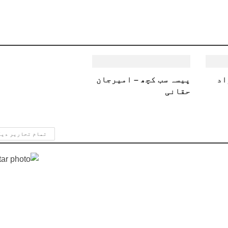
اد
پیسہ سب کچھ – امیرجان
حقانی
تمام تحاریر دی