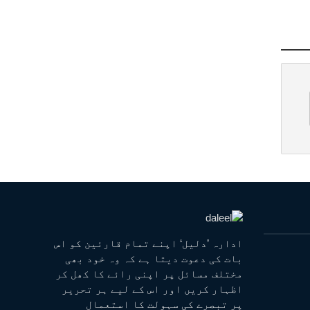
ادارہ ’دلیل‘ اپنے تمام قارئین کو اس
بات کی دعوت دیتا ہے کہ وہ خود بھی
مختلف مسائل پر اپنی رائے کا کھل کر
اظہار کریں اور اس کے لیے ہر تحریر
پر تبصرے کی سہولت کا استعمال