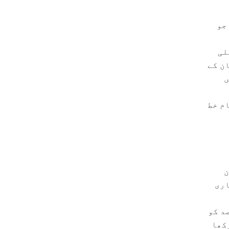
جو
لی
نوی پارلیمان کے
ں
م خط
ن
اری
د کو
رکھا