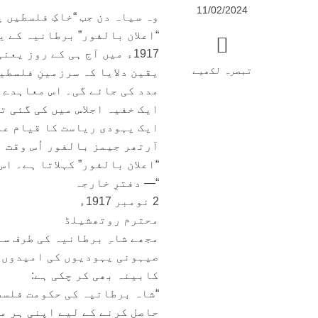
11/02/2024
وہ سیاہ دن جب “خاکِ فلسطیں 
“اعلان بالفور” برطانیہ کے 
تبصرہ لکھیے
یقین دلایا کہ سرزمینِ فلسطی
ایک خفیہ اجلاس میں کی گئی تھ
ایک یہودی ریاست کا قیام عم
آرتھر جیمز بالفور اُس وقت 
“اعلان بالفور” کہلاتا ہے۔ اس
“— دفترِ خارجہ
2 نومبر 1917ء
محترم روتھشیلڈ
مجھے شاہِ برطانیہ کی طرف سے
صیہونی یہودیوں کی امیدوں ک
کابینہ بھی کر چکی ہے:
“شاہ برطانیہ کی حکومت فلسط
حاصل کرنے کے لیے اپنی ہر مم