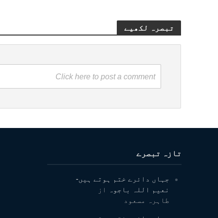
تبصرہ لکھیے
Click here to post a comment
تازہ تبصرے
جہاں دائرے ختم ہوتے ہیں-
نعیم اللہ باجوہ
از
طاہرہ مسعود