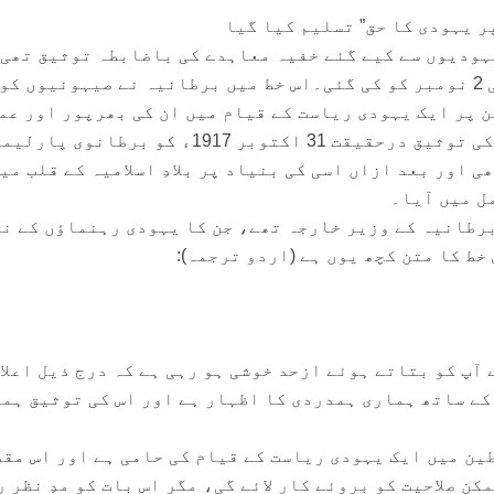
پر یہودی کا حق” تسلیم کیا گیا
یہودیوں سے کیے گئے خفیہ معاہدے کی باضابطہ توثیق تھی 
1917ء میں آج ہی کے روز یعنی 2 نومبر کو کی گئی۔اس خط میں برطانیہ نے صیہونیوں کو
ن پر ایک یہودی ریاست کے قیام میں ان کی بھرپور اور عم
مدد کی جائے گی۔ اس معاہدے کی توثیق درحقیقت 31 اکتوبر 1917ء کو برطا
ی اور بعد ازاں اسی کی بنیاد پر بلادِ اسلامیہ کے قلب می
ل میں آیا۔
برطانیہ کے وزیر خارجہ تھے، جن کا یہودی رہنماؤں کے نا
 خط کا متن کچھ یوں ہے (اردو ترجمہ):
 آپ کو بتاتے ہوئے ازحد خوشی ہو رہی ہے کہ درج ذیل اعلا
ے ساتھ ہماری ہمدردی کا اظہار ہے اور اس کی توثیق ہم
ین میں ایک یہودی ریاست کے قیام کی حامی ہے اور اس مقص
کن صلاحیت کو بروئے کار لائے گی، مگر اس بات کو مدِ نظر 