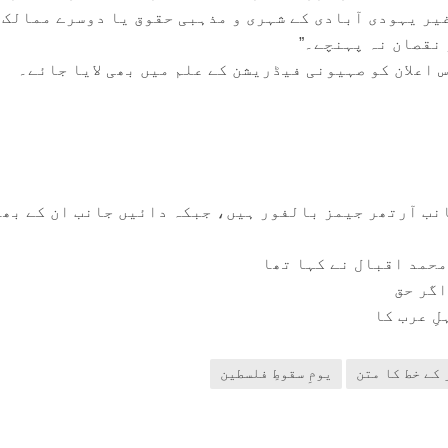
یر یہودی آبادی کے شہری و مذہبی حقوق یا دوسرے ممالک 
نقصان نہ پہنچے۔”
 اعلان کو صہیونی فیڈریشن کے علم میں بھی لایا جائے۔
نب آرتھر جیمز بالفور ہیں، جبکہ دائیں جانب ان کے بھ
 محمد اقبال نے کہا تھا
اگر حق
ِ عرب کا
کے خط کا متن
یومِ سقوطِ فلسطین