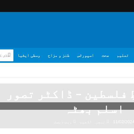
تعلیم
صحت
اسپورٹس
طنز و مزاح
وسطی ایشیا
ِ فلسطین – ڈاکٹر تصور
اسلم بھٹہ
11/02/202
تبصرہ لکھیے
ویب ڈیسک