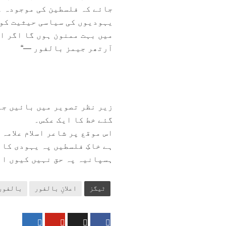
جائے کہ فلسطین کی موجودہ غ
یہودیوں کی سیاسی حیثیت کو 
میں بہت ممنون ہوں گا اگر اس
آرتھر جیمز بالفور —“
زیر نظر تصویر میں بائیں جا
گئے خط کا ایک عکس۔
اس موقع پر شاعر اسلام علامہ
ہے خاکِ فلسطیں پہ یہودی کا 
ہسپانیہ پہ حق نہیں کیوں اہل
ٹیگز
اعلانِ بالفور
بالفور 