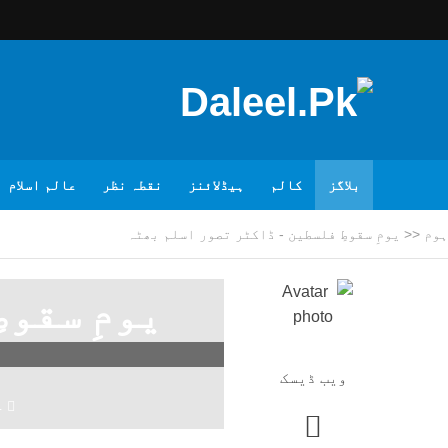
بلاگز
کالم
ہیڈلائنز
نقطہ نظر
عالم اسلام
ہوم
<<
یومِ سقوطِ فلسطین - ڈاکٹر تصور اسلم بھٹہ
یومِ سقوط
ویب ڈیسک
4