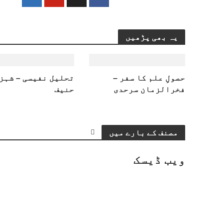
یہ بھی پڑھیں
حصولِ علم کا سفر –
تحلیل نفیسی – شہز
فخرالزمان سرحدی
حنیف
مصنف کے بارے میں
ویب ڈیسک