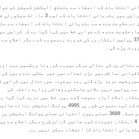
تی انتخابات کے انعقاد سے متعلق الیکشن کمیشن کو جوا
جمع کراتے ہوئے کہا ہے کہ کراچی میں بلدیاتی انتخابات کے لیے 3 ماہ
 نے حکومت سندھ سے بلدیاتی انتخابات کے انعقاد سے مت
ا،حکومت سندھ کے جوابی خط میں کہا گیا ہے کہ کراچی می
بلدیاتی الیکشن کے لیے 37523 پولیس اہلکاروں کی ضرورت ہے،صوبے کے دیگر اضلاع سے
اب متاثرین کی بحالی سرگرمیوں، کورونا ویکسین مہم اور
اقوامی نمائش میں بڑی تعداد میں غیر ملکی مندوبین کی 
صروفیت مزید بڑھ گئی ہے، موجودہ صورتحال میں کراچی ک
 سے پولیس نہیں بلائی جاسکتی،وفاقی وزارت داخلہ کی
ر پولیس اہلکار اسلام آباد بھیجے گئے ہیں۔خط میں مزید کہا گیا ہ
کراچی کے بلدیاتی انتخابات کے لیے مجموعی طور پر 4995 پولنگ اسٹیشن بنائے
اور حساس پولنگ اسٹیشنز پر 4 اہلکار تعینات کیے جائیں گے اس طرح دیگر اضلاع سے 
بلدیاتی انتخابات کا انعقاد ممکن نہیں ہے۔