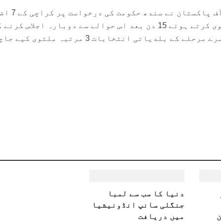
واضح رہے کہ الیکشن کمیشن آف پاکستان نے سن
میں بلدیاتی انتخابات ملتوی کرتے ہوئے 15 دن بعد اس حوالے سے دوبارہ اجلاس کرنے
اعلان کیا تھا۔ سندھ میں دوسرے مرحلے کے بلدیاتی انتخابات 3 مرتبہ ملتوی 
دنیا کا سب سے لمبا
جنگلی سانپ انڈونیشیا
میں دریافت