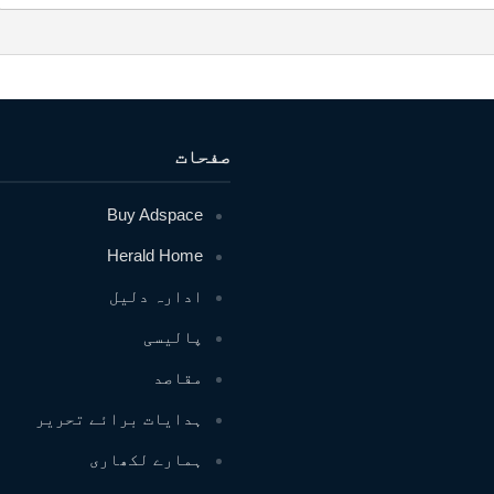
صفحات
Buy Adspace
Herald Home
ادارہ دلیل
پالیسی
مقاصد
ہدایات برائے تحریر
ہمارے لکھاری