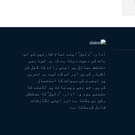
ادارہ ’دلیل‘ اپنے تمام قارئین کو اس
بات کی دعوت دیتا ہے کہ وہ خود بھی
مختلف مسائل پر اپنی رائے کا کھل کر
اظہار کریں اور اس کے لیے ہر تحریر
پر تبصرے کی سہولت کا استعمال
کریں۔ جو بھی ویب سائٹ پر لکھنے کا
متمنی ہو، وہ ادارہ ’دلیل‘ کا مستقل
رکن بن سکتا ہے اور اپنی نگارشات
شامل کرسکتا ہے۔