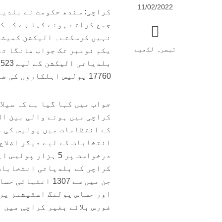
11/02/2022
کراچی: سندھ حکومت نے بلدیا
نہیں کرسکتے۔ الیکشن کمیشن
تبصرہ لکھیے
یکم نومبر تک جواب مانگا تھ
17760 پولیس اہلکاروں کی ضرورت پڑے گی۔
جواب میں کہا گیا ہے کہ سیل
کراچی میں ہونے والی بین ال
کے انتظامات میں پولیس کی م
انتخابات کے لیے دیگر اضلاع
درخواست پر 5 ہزا
فورس بلائے بغیر کراچی میں 