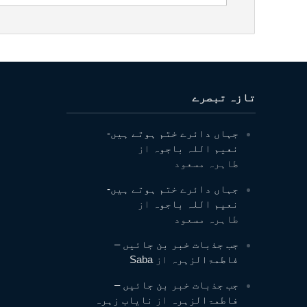
تازہ تبصرے
جہاں دائرے ختم ہوتے ہیں-
نعیم اللہ باجوہ
از
طاہرہ مسعود
جہاں دائرے ختم ہوتے ہیں-
نعیم اللہ باجوہ
از
طاہرہ مسعود
جب جذبات خبر بن جائیں –
فاطمۃالزہرہ
از
Saba
جب جذبات خبر بن جائیں –
فاطمۃالزہرہ
از
نایاب زہرہ