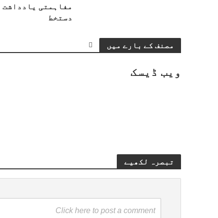
مفاہمتی یادداشت 
دستخط
مصنف کے بارے میں
ویب ڈیسک
تبصرہ لکھیے
Click here to post a comment