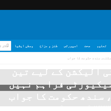
تعلیم
صحت
اسپورٹس
طنز و مزاح
وسطی ایشیا
سکتے، سندھ حکومت کا جواب
 الیکشن کے لیے تین
سیکیورٹی فراہم نہیں
 سندھ حکومت کا جواب
11/02/202
تبصرہ لکھیے
ویب ڈیسک