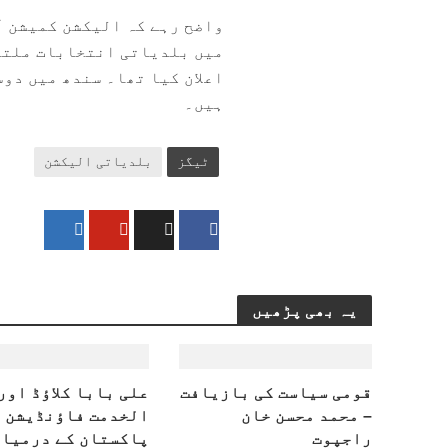
ہیں۔
ٹیگز
بلدیاتی الیکشن
یہ بھی پڑھیں
قومی سیاست کی بازیافت
علی بابا کلاؤڈ اور
– محمد محسن خان
الخدمت فاؤنڈیشن
راجپوت
پاکستان کے درمیان