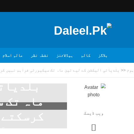
بلاگز
کالم
ہیڈلائنز
نقطہ نظر
عالم اسلام
ہوم
<<
بلدیاتی الیکشن کے لیے تین ماہ تک سیکیورٹی فراہم نہیں کر
بلدیاتی
ماہ تک 
کرسکتے،
ویب ڈیسک
2