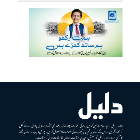
ادارہ ’دلیل‘ اپنے تمام قارئین کو اس بات کی دعوت دیتا ہے کہ وہ خود بھی مختلف مسائل پر اپنی رائے کا کھل
کر اظہار کریں اور اس کے لیے ہر تحریر پر تبصرے کی سہولت کا استعمال کریں۔ جو بھی ویب سائٹ پر لکھنے
کا متمنی ہو، وہ ادارہ ’دلیل‘ کا مستقل رکن بن سکتا ہے اور اپنی نگارشات شامل کرسکتا ہے۔