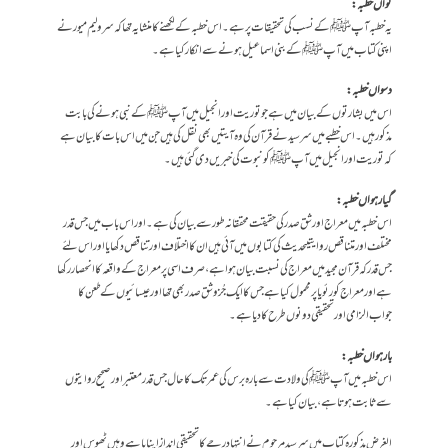
نواں خطبہ :
یہ خطبہ آپ ﷺ کے نسب کی تحقیقات پر ہے ۔اس خطبہ کے لکھنے کا منشا یہ تھا کہ سرولیم میور نے
اپنی کتاب میں آپ ﷺ کے بنی اسماعیل ہونے سے انکار کیاہے ۔
دسواں خطبہ :
اس میں بشارتوں کے بیان میں ہے جو توریت اور انجیل میں آپ ﷺ کے نبی ہونے کی بابت
مذکور ہیں ۔اس خطبے میں سرسید نے قرآن کی وہ آیتیں بھی نقل کی ہیں جن میں اس بات کا بیان ہے
کہ توریت اور انجیل میں آپ ﷺ کو نبوت کی خبریں دی گئی ہیں ۔
گیارہواں خطبہ :
اس خطبہ میں معراج اور شق صدر کی حقیقت محققانہ طور سے بیان کی ہے ۔اور اس باب میں جس قدر
مختلف اور متناقص روایتیںحدیث کی کتابوں میں آئی ہیں ان کا اختلاف اور تناقص دکھایا اور اس لئے
جس قدر کہ قرآن مجید میں معراج کی نسبت بیان ہوا ہے ،صرف اسی پر معراج کے واقعہ کا انحصار رکھا
ہے اور معراج کو رئویا پر محمول کیا ہے جس کا ایک جُز و شق صدر بھی تھا اور عیسائیوں کے طعن کا
جواب الزامی اور تحقیقی دونوں طرح کا دیا ہے ۔
بارہواں خطبہ :
اس خطبہ میں آپ ﷺ کی ولادت سے بارہ برس کی عمر تک کا حال جس قدر معتبر اور صحیح روایتوں
سے ثابت ہوتا ہے ،بیان کیا ہے ۔
الغرض مذکورہ کتاب میں سرسید مرحوم نے انتہا درجے کا تحقیقی انداز اپنایا ہے وہیں ٹھوس اور