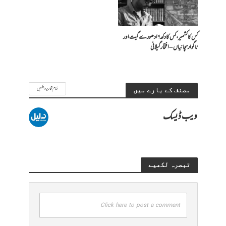
کس کا کشمیر، کس کا دکھ؟ ادھورے گیت اور
ناگوار سچائیاں – افتخار گیلانی
تمام تحاریر دیکھیں
مصنف کے بارے میں
ویب ڈیسک
تبصرہ لکھیے
Click here to post a comment