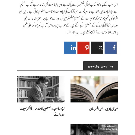
اس سب کے باوجود کتاب املا کی غلطیوں سے پاک ہے وہیں طباعت بھی شاندار ہے کتاب ضخیم
ہے ،ہارڈ باونڈ میں مجلد ہے تاہم قیمت اس کتاب کی زیادہ اور نا مناسب معلوم ہوتی ہے ۔میں اُن
افراد کو یہ تجویز دیتا ہوںکہ جو سیرت کے متعلق مشتشرقین کی اور سے جو بے جا اعتراضاعات نبی
مہربان ﷺ کی زندگی کے متعلق کیے گئے ہیں کے جواب میں وہ اس کتاب کو پڑھ کر اپنی علمی
پیاس بھجا کر حق سے آشنا ہو سکتے ہیں ۔ان شاء اللہ.
یہ بھی پڑھیں
میری یادیں – میر افسر امان
ایڈورڈ سعید: فلسطین کا مقدمہ – ڈاکٹر سیف
ولہ رائے