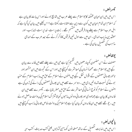
تیسرا خطبہ :
اس میں میں ان ادیان مختلفہ کا جو اسلام سے پہلے عرب میں شایع ہوئے اور اس بات کا بیان ہے
کہ اسلام ان تمام ادیان میں کون سے دین سے مشابہت رکھتا ہے ؟اس خطبے میں بیان کیا گیا ہے کہ
اہل عرب اسلام سے پہلے چار فرقوں میں منقسم تھے ۔بُت پرست ،خدا پرست ،لامذہب ،اور
معتقدین مذیب الہامی ۔ان میں سے اول تین فرقوں کا ذکر کرنے کے بعد عرب کے الہامی
مذاہب کی تفصیل بیان کی ہے ۔
چوتھا خطبہ :
مصنف نے اس مضمون کو چار حصوں میں تقسیم کیا ہے جن میں سے پہلے حصے میں فائدے بیان
کیے ہیں جو اسلام سے عموماً انسان کی معاشرت کو پہنچے ہیں اور اس کے ثبوت میں ان مشہور اور
نامور عیسائی مصنفوں کے اقوال نقل کیے ہیں جنہوں نے اسلام کے حق میں مذہب اسلام کے مفید
ہونے کی نسبت شہادتیں دی ہیں ۔دوسرے حصے میں ان عیسائی مصنفوں کی رائے کی تردید کی ہے
جنہوں نے اسلام کو نوع انسانی کی معاشرت کے حق میں مضر بتایا ہے۔ تیسرے حصے میں ان
فائدوں کا بیان ہے جو یہودی اور عیسائی دونوں مذہبوں کو بالا شتراک اسلام کی بدولت حاصل ہوئے
ہیں ۔چوتھے حصے میں ان فائدوں کو بیان کیا ہے جو اسلام کی بدولت خاص عیسائی مذہب کو پہنچے ہیں
۔
پانچواں خطبہ :
اس میں میں نہایت تفصیل کے ساتھ مسلمانوں کو مذہبی کتابوں یعنی کتب حدیث،کتب سیر