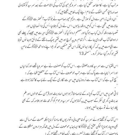
مرتب کیا ہے، کا مطالعہ مکمل کیا ہے ۔سر ولیم میور کی کتاب کی اشاعت کے بعد سرسید کو کتنا دلی
صدمہ پہنچا محسن الملک کے نام اپنے ایک خط میں لکھتے ہیں کہ:
’’ان دنوں زرا میرے دل کو سوزش ہے ۔ولیم میور صاحب نے جو کتاب آنحضرت ﷺکے
حالات میں لکھی ہے ،اُس کو میں دیکھ رہا ہوں ،اس نے دل کو جلا دیا،اُس کی نا انصافیاں اور
تعصبات دیکھ کر دل کباب ہو گیا اور مصمم ارداہ کیا کہ انحضرت ﷺکی سیرت میں جیسے کہ پہلے بھی
ارادہ تھا کتاب لکھ دی جائے ۔ اگر تمام روپیہ خرچ اور میں فقیر بھیک مانگنے کے لائق ہو جائوں تو بلا
سے !قیامت میں یہ کہہ کر پکارا جائوں گا کہ اس فقیر مسکین احمد کو ،جو اپنے دادا محمدﷺکے نام پر
فقیر ہو کر مر گیا ،حاضر کرو ۔‘‘صفحہ13
اس اقتباس سے سرسید کا درد جھلکتا ہے ۔اس کتاب کو مصنف نے بے سروپا قصے اور کہانیاں
اور اسرائیلیات سے پاک رکھا ہے مرتب موصوف نے اس کتاب کے متعلق لکھا ہے کہ :
’’سچ تو یہ ہے کہ اس کتاب سے اُردو زبان میں سیرت نگاری کے ایک نئے باب کا آغاز ہوتا ہے
‘‘۔
ذاتی طور پر میں اس کتاب کو پڑھ کے خاصا متاثر ہوا ہوں احادیث اور قرآن کے حوالوں اور علم
حدیث پر گہری نظر کے سبب میں یہ کہتا ہوں کہ سرسید مرحوم کو اگر محدث اور علامہ کہہ کے بھی
پکارا جائے تو بے جا نہیں ہوتا۔
اس کتاب کو لکھتے ہوئے سرسید کو خاصی مالی دشواریوں کا سامنا کرنا پڑا بلکہ صحت کے مسائل سے
بھی دوچار ہونا پڑا لیکن عشق نبی ﷺ کا ایسا جذبہ موصوف کے دل میں تھا کہ ہزاروں مشکلات کے
باوصف اس کتاب کو لکھنے سے باز نہیں رہیے۔ایک خط میں لکھتے ہیں کہ :