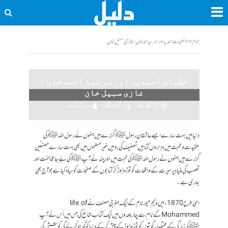
ہوم
<<
خطبات احمدیہ اور سر سید احمد خان - غازی سہیل خان
خطبات احمدیہ اور سر سید احمد خان –
غازی سہیل خان
12 مہینے پہلے
تبصرہ لکھیے
ویب ڈیسک
دنیا میں بہت سارے ایسے عاشقان رسول ﷺ گزرے ہیں جنہوں نے رسول اللہ ﷺ کی
عقیدت و محبت میں ہزاروں کتابیں تصنیف کی ,وہیں غیر مسلموں میں بھی بہت سارے مصنفین
گزرے ہیں جنہوں نے رسول اللہ ﷺ کی محبت میں اور چند نے آپ ﷺ کی بے جا مخالفت اور
تعصب کی بنیاد پر سیرت کے واقعات کو توڑ مڑوڑ کر کتابوں کے صفحات کو سیاہ کیاہے جو آج بھی
جاری ہے۔
اسی طرح 1870ء میں ولیم میور نام کے ایک مغربی مصنف نے life of
Mohammedکے نام سے چار جلدوں میں ایک کتاب شائع کی جس میں اُس نے آپ
ﷺ کی زندگی کے مختلف گوشوں کو توڑ مڑوڑ کے پیش کر کے دنیا کو گمراہ کرنے کی کوشش کی