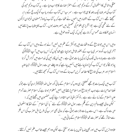
عقلی دالائل کا استعمال کر کے ولیم میور کے اعتراضات کا جواب دیا ہے ۔یہ کتاب ولیم میور کی
کتاب کی صرف ایک جلد کا ہی جواب ہے ۔سرسید اس کتاب کے ہر باب کو ایک حج کے برابر
سمجھتے تھے ،اس کتاب کے اشتہار میں انہوں نے لکھا ہے کہ یہ کتاب زیادہ تر مسلمان نوجوان لڑکوں
کے لئے لکھی گئی ہے،جو انگریزی علوم کی تحصیل میں مصروف ہوں ۔کتاب کا پہلا باب پڑھنے میں
انسان تھکاوٹ محسوس کرتا ہے کیوں کہ ایک تو وہ طویل ہے.
وہیں اس میں جو تاریخ کے واقعات ہیں جو اکثر کے علم میں نہیں آئے ہوتے وہیں اس کتاب کے
آخری باب کو دوسری باب کے بطور شامل ہونا چاہیے تھا کیوں کہ اُس باب میں آپﷺ کی
ولادت سے بارہ سال تک کی زندگی پر بات ہوئی ہے۔میں اُن قارئین کی خدمت میں گزارش کرنا
چاہوںگا کہ جو اس کتاب کو پڑھنا چاہتے ہیں اُنہیں چاہیے کہ وہ پہلے سیرت رسول ﷺ ،انبیا علیہ
السلام اور عرب کی تاریخ کا مطالعہ کریں تب جا کے وہ اس کتاب کو سمجھ سکتے ہیں۔
کتاب میں ایک بات جو مجھے کھٹکتی رہی وہ یہ کہ اسلام کے بانی کو رسول اللہ ﷺ قرار دیا گیا ہے جو کہ
غلط العام بات ہے جب ہم تاریخ اور اسلام پڑھتے ہیں ہمیں معلوم ہوتا ہے کہ اسلام حضرت آدم
علیہ السلام کے زمانے سے ہے۔ ڈاکٹر امتیاز عبدالقادر اپنے ایک مضمون میں لکھتے ہیں کہ:
’’لیکن حالی جیسے عالم دین کے قلم سے رسول اللہ ﷺ کے لئے ’’بانئی اسلام‘‘ کے لفظ کا استعمال
حیرت ناک ہے ،اس سے یہ بات ثابت ہوتی ہے کہ حالی بھی سرسید کی طرح اہل مغرب کی اس فکر
سے متاثر تھے کہ حضرت محمد ﷺ اسلام کے بانی ہیں ۔‘‘
علاوہ ازیں کتاب میں اور بھی چند باتوں پر بات ہو سکتی ہے لیکن وہ ہم جیسے طالب علم نہیں کر سکتے ۔