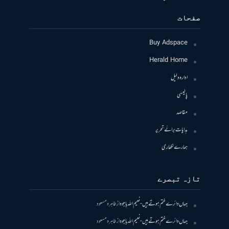
صفحات
Buy Adspace
Herald Home
ادارہ دلیل
پالیسی
مقاصد
ہدایات برائے تحریر
ہمارے لکھاری
تازہ تبصرے
جہاں دائرے ختم ہوتے ہیں- نعیم اللہ باجوہ
از
طاہرہ مسعود
جہاں دائرے ختم ہوتے ہیں- نعیم اللہ باجوہ
از
طاہرہ مسعود