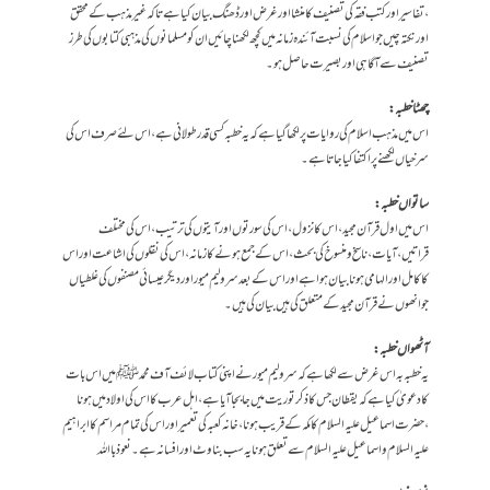
،تفاسیر اور کتب فقہ کی تصنیف کا منشا اور غرض اور ڈھنگ بیان کیا ہے تاکہ غیر مذہب کے محقق
اور نکتہ چیں جو اسلام کی نسبت آئندہ زمانہ میں کچھ لکھنا چائیں ان کو مسلمانوں کی مذہبی کتابوں کی طرز
تصنیف سے آگاہی اور بصیرت حاصل ہو ۔
چھٹا خطبہ :
اس میں مذہب اسلام کی روایات پر لکھا گیا ہے کہ یہ خطبہ کسی قدر طولانی ہے ،اس لئے صرف اس کی
سرخیاں لکھنے پر اکتفا کیا جاتا ہے۔
ساتواں خطبہ :
اس میں اول قرآن مجید ،اس کا نزول ،اس کی سورتوں اور آیتوں کی ترتیب ،اس کی مختلف
قراتیں،آیات ،ناسخ و منسوخ کی بحث ،اس کے جمع ہونے کا زمانہ ،اس کی نقلوں کی اشاعت اور اس
کا کامل اور الہامی ہونا بیان ہوا ہے اور اس کے بعد سر ولیم میور اور دیگر عیسائی مصنفوں کی غلطیاں
جو انھوں نے قرآن مجید کے متعلق کی ہیں بیان کی ہیں ۔
آٹھواں خطبہ :
یہ خطبہ بہ اس غرض سے لکھا ہے کہ سرولیم میور نے اپنی کتاب لائف آف محمد ﷺ میں اس بات
کا دعویٰ کیا ہے کہ یقطان جس کا ذکر توریت میں جا بجا آیا ہے ،اہل عرب کا اس کی اولاد میں ہونا
،حضرت اسماعیل علیہ السلام کا مکہ کے قریب ہونا ،خانہ کعبہ کی تعمیر اور اس کی تمام مراسم کا ابراہیم
علیہ السلام و اسماعیل علیہ السلام سے تعلق ہونا یہ سب بناوٹ اور افسانہ ہے ۔نعوذ بااللہ