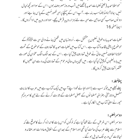
’’مواعظ احمدیہ (یعنی خطبات احمدیہ )لکھنے میں شب و روز مصروف ہوں ،اس کے سوا اور کچھ خیال
نہیں ،جانا آنا ملنا جُلنا سب بند ہے ۔آپ اس کے پہنچنے پر میر ظہور حُسین کے پاس جایئے اور
دونوں صاحب کسی مہاجن سے میرے لئے ہزار روپیہ قرض لیجیے ،سود اور روپیہ میں ادا کروں گا۔‘‘
ایضاًصفحہ 16
خطبات احمدیہ بارہ طویل خطبوں پر مشتمل ہے ۔اُردو زبان میں لکھنی جانے والی سیرت ﷺکے
موضوع پر پہلی باقاعدہ کتاب ہے ۔اس کتاب میں خطبات احمدیہ کا تعارف کے موضوع کے تحت
مولانا الطاف حُسین حالی ؒ نے طویل تعارف پیش کیا ہے ۔اس کے بعد الگ الگ عنوان کی صورت
میں بارہ خطبوں کو پیش کیا گیا ہے ۔میں بھی یہاں حالی مرحوم کے تعارف کی مدد سے ان خطبوں کا
مختصراً تعارف پیش کروں گا۔
پہلا خبطہ :
پہلے خطبے میں جو کہ سب سے بڑا اور بجائے خود اپنے آپ میں ایک کتاب ہے میں عرب کا نہایت
مفصل و تاریخی ،جغرافیہ مسلمانوں کے بعض مسلمات کے ثابت کرنے کے لئے جن کا سرولیم
میور نے اپنی کتاب میں انکار کیا ہے ۔
دوسرا خطبہ :
دوسراخطبہ اس غرض کے لئے لکھا گیا ہے کہ لوگوں کو اس بات کا اندازہ کرنے کا موقع ملے کہ
اسلام سے پہلے عرب کی حالت کیا تھی اور اسلام کے بعد ان کے اخلاق و عادات اور عقائد و
خیالات کس درجہ تک تبدیل ہو گئے ۔