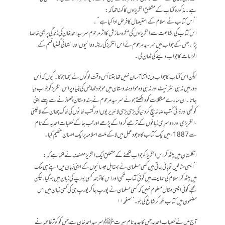
ہے۔مذکورہ کتاب کے متعلق انگریزوں کا کہنا تھا کہ :
’’ اس کتاب نے اسلام کے استیصال کا فرض ادا کیا ہے ‘‘۔
اس کتاب کی اشاعت سے انگریز وں کی مکرہ سازش کا اثر مرحوم سرسید احمد خان کی زندگی پر بھی خاصا
پڑا۔جس کے جواب میں سرسید مرحوم نے اس انگریز کی ریشہ دوانیوں اور انتہائی گھٹیا قسم کے
الزامات کا جواب دینے کی ٹھان لی ۔
لیکن اس کتاب کا جواب دینا اُتنا آسان نہیں تھا جتنا اُس وقت لوگوں نے سجھا ہو گا۔کیوں کہ اُس
دور میں نہ ہی انٹرنیٹ اور نہ ہی وہ مواد ہندوستان میں موجود تھا جس کی بُنیاد پر اس انگریز کو جواب دیا
جاتا۔ ان سارے مشکلات کو دیکھتے ہوئے سرسید مرحوم نے ہندوستان چھوڑ نے سے پہلے اپنی
کوٹھی اور ذاتی کُتب ضانہ بیچ کر دنیا کی بڑی بڑی لائبریریوں اور کُتب خانوں کی خاک چھان کے لاطینی
،انگریزی اور دوسری زبانوں کے ترجمے کروا کے پڑھے اور تب جا کے خطبات احمدیہ کے نام
سے 1887ء میں ایک کتاب کا وجود عمل میں لا کے ملت اسلامہ پر ایک احسانِ عظیم کیا۔
انگلستان میں بیٹھ کر اس انگریز کو جواب لکھنے کے متعلق ایک انگریز مصنف نے لکھا ہے کہ :
’’ایسی مثالیں تو پائی جاتی ہیں کسی مسلمان نے بمقابل عیسائیوں کے اپنی زبان میں اپنے ہی ملک
میں بیٹھ کر اسلام کی حمایت میں کوئی کتاب لکھی اور اس کا ترجمہ کسی یورپ کی زبان میں ہوگیا .لیکن
مجھے کوئی ایسی مثال معلوم نہیں کہ کسی مسلمان نے پورپ جا کر یورپ ہی کی کسی زبان میں اس
مضمون میں کتاب لکھ کر شائع کی ہو ۔‘‘ صفحہ ۱۱
آج میں نے خطباب احمدیہ جس کا جدید نام سیرت ﷺ سرسید احمد خان ہے جس کو کوثر فاطمہ نے