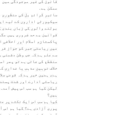
قانون کی غیر موجودگی میں ہ
ممکن ہے۔
سائبر کرائم بل کی منظوری م
سیکیورٹی اداروں کے لیے ایک
بولنے والوں کی زباں بندی ک
قوانین بے حد ضروری ہیں مگر
پاکستان، اسلام اور اخلاقی ا
میں ریاستی جبر کو جواز فرا
سے علم ہے کہ جب وطن دشمنی 
منقطع کی جاتی ہے تو پھر اس
خلاف توہین مذہب یا غداری ک
ہے، ہمیں خبر ہے کہ قومی سلا
ریاستی ادارے اور شدت پسند گ
لیکن کیا ہم سب اس پیش آمدہ
ہیں؟
کیا ہم سب اس ایک نکتے پر مت
پوری آزادی ہے؟ کیا ہم اس آ
آمادہ کرنے، نفرت آمیز مواد