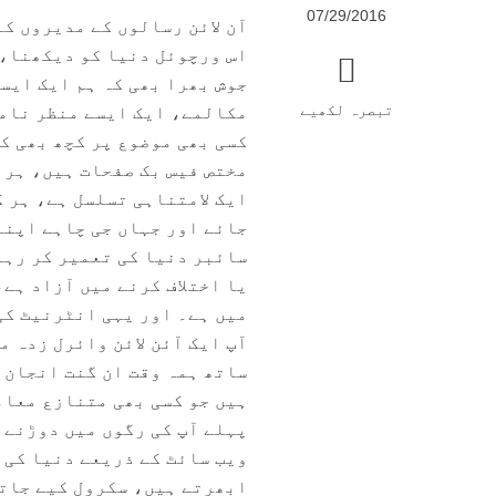
07/29/2016
آن لائن رسالوں کے مدیروں کے 
اس ورچوئل دنیا کو دیکھنا، 
جوش بھرا بھی کہ ہم ایک ایس
تبصرہ لکھیے
مکالمے، ایک ایسے منظر نامے
کسی بھی موضوع پر کچھ بھی کہ
مختص فیس بک صفحات ہیں، ہر 
ایک لامتناہی تسلسل ہے، ہر 
جائے اور جہاں جی چاہے اپنا 
سائبر دنیا کی تعمیر کر رہے
یا اختلاف کرنے میں آزاد ہے،
میں ہے۔ اور یہی انٹرنیٹ ک
آپ ایک آئن لائن وائرل زدہ 
ساتھ ہمہ وقت ان گنت انجان 
ہیں جو کسی بھی متنازع معام
پہلے آپ کی رگوں میں دوڑنے 
ویب سائٹ کے ذریعے دنیا کی ہ
ابھرتے ہیں، سکرول کیے جاتے