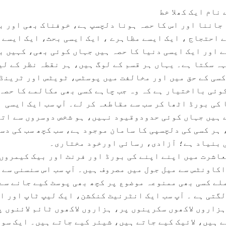
نام ایک کھلا خط
جاننا اور اس کا حصہ ہونا دلچسپ ہے، خوفناک بھی اور ب
ے احتجاج ، ایک ایسے مظاہرے ، ایک ایسی بحث، ایک ایسے
 اور ایک ایسی دنیا کا حصہ ہیں جہاں کوئی بھی، کہیں ب
ہ سکتا ہے۔ یہاں ہر قسم کے لوگ ہیں، ہر نقطہ نظر کے لی
کسی کے حق میں اور مخالفت میں پوسٹس، ٹویٹس اور ٹرینڈ
کوئی بااختیار ہے کہ وہ جب چاہے کسی بھی مکالمے کا حصہ
کی بورڈ اٹھا کر سب سے مقاطعہ کر لے۔ آپ سب ایک ایسی
 ہیں جہاں کوئی حدودوقیود نہیں، ہو شخص دوسروں سے ات
 ہر کسی کی دلچسپی کا سامان موجود ہے، سب کچھ سب کی دس
ی بنیاد ہے؛ آزادی، رسائی اورخود مختاری۔
معاشرت میں اپنے اپنے کی بورڈ اور فرنٹ اور بیک کیمروں
اکاونٹس سے میل جول میں مصروف ہیں۔ آپ سب اس سنسنی سے 
لے کسی بھی ممنوعہ موضوع پر کچھ بھی پوسٹ کیے جانے سے
لگتی ہے ۔ آپ سب ایک انٹرنیٹ کنکشن، ایک لیپ ٹاپ اور ا
زاروں لاکھوں سکرینوں پر، ہزاروں لاکھوں ٹائم لائنوں پ
 ہیں، لائیک کیے جاتے ہیں، شیئر کیے جاتے ہیں۔ ایک سو