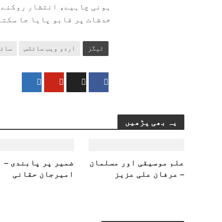
ہونی چاہیے، انتشار روکنے ک
خدشات پر قابو پایا جا سکتا 
ٹیگز
اردو ویب سائٹس
سائب
یہ بھی پڑھیں
علم موسیقی اور مسلمان
ضمیر پر پابندی –
– عرفان علی عزیز
امیرجان حقانی