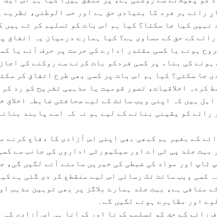
ِ رائے ہر فرد کا بنیادی حق ہے اور حب الوطنی، نظریے ی
نہیں کیا جا سکتا؟ کیا ہم اس بات کو تسلیم کر تے ہیں ک
رائے کے حق کے مساوی ہے؟ کیا ہمارے درمیان یہ اتفاق پ
روح ہونے یا کسی مقتدر ادارے کی حرمت پر حرف آنے یا کس
ہونے کی بناء پر کسی فردکو بات کرنے سے روکنے کی اجاز
ی جا سکتی؟ کیا ہم اس بات پر کسی بھی طرح اتفاق کر سکت
ط کردہ اخلاقیات، تصور قومیت یا مذہبی تشریح کو رد کرن
اہل ہیں کہ اپنی ویب سائٹ کے لیے صحافتی ضابطہ اخلاق خ
 رائے کو یقینی بنانے کے لیے ہو نہ کہ اسے پابند بنانے
ائے کے بغیر ہم کبھی بھی اپنی اس آزادی کا دفاع کرنے م
 بہت جلد پی ٹی اے اور سیکیورٹی اداروں کی جانب سے کسی
پ ٹاپ اور مواد کی ضبطی کی خبریں سامنے آنے لگیں گی، ج
ہ کسی ویب سائٹ تک رسائی اس لیے منقطع کر دی گئی ہے کیو
ے منافی ہے، بہت جلد ہمارے بلاگز پر بھی توہین مذہب او
وے اور مظاہرے ہونے لگیں گے۔
فِ رائے کے حق کو تسلیم کرنا اور کرانا ہی اس آزادی کی