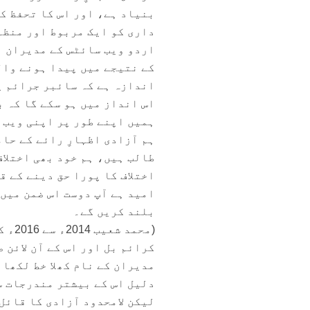
بنیاد ہے، اور اس کا تحفظ ک
داری کو ایک مربوط اور منظم
اردو ویب سائٹس کے مدیران ا
کے نتیجے میں پیدا ہونے وال
اندازہ ہے کہ سائبر جرائم پ
اس انداز میں ہو سکے گا کہ 
ہمیں اپنے طور پر اپنی ویب 
ہم آزادی اظہارِ رائے کے حا
طالب ہیں، ہم خود بھی اختلا
اختلاف کا پورا حق دینے کے ق
امید ہے آپ دوست اس ضمن میں
بلند کریں گے۔
(محم
کرائم بل اور اس کے آن لائن 
مدیران کے نام کھلا خط لکھا 
دلیل اس کے بیشتر مندرجات س
لیکن لامحدود آزادی کا قائل