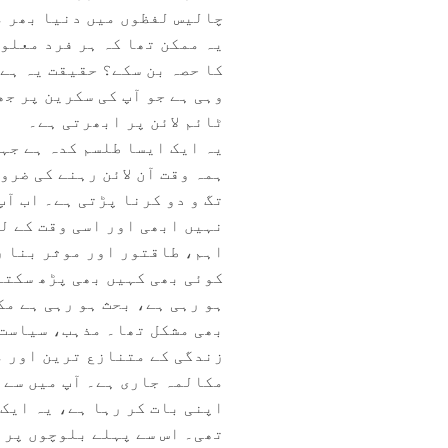
چالیس لفظوں میں دنیا بھر م
یہ ممکن تھا کہ ہر فرد معلو
کا حصہ بن سکے؟ حقیقت یہ ہے 
وہی ہے جو آپ کی سکرین پر جھ
ٹائم لائن پر ابھرتی ہے۔
یہ ایک ایسا طلسم کدہ ہے جہ
ہمہ وقت آن لائن رہنے کی ضرو
تگ و دو کرنا پڑتی ہے۔ اب آپ
نہیں ابھی اور اسی وقت کے ل
اہم، طاقتور اور موثر بنا رہ
کوئی بھی کہیں بھی پڑھ سکتا
ہو رہی ہے، بحث ہو رہی ہے مک
بھی مشکل تھا۔ مذہب، سیاست،
زندگی کے متنازع ترین اور م
مکالمہ جاری ہے۔ آپ میں سے 
اپنی بات کر رہا ہے، یہ ایک 
تھی۔ اس سے پہلے بلوچوں پر 