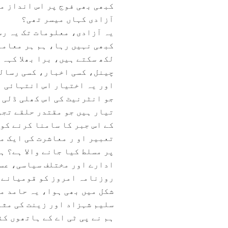
کبھی بھی فوج پر اس انداز م
آزادی کہاں میسر تھی؟
یہ آزادی، معلومات تک یہ رس
کبھی نہیں رہا، ہم ہر معامل
لکھ سکتے ہیں، برا بھلا کہہ 
چینل، کسی اخبار، کسی رسالے
اور یہ اختیار اس انتہائی ا
جو انٹرنیٹ کی اس کھلی ڈلی 
تیار ہیں جو مقتدر حلقے تجو
کے اس جبر کا سامنا کرنے کو
تعبیر او ر معاشرت کی ایک مح
پر مسلط کیا جانے والا ہے؟ ہ
ادارے اور مختلف سیاسی، عسک
روزنامہ امروز کو قومیانے ک
شکل میں بھی ہوا، یہ حامد م
سلیم شہزاد اور زینت کی مثا
ہم نے پی ٹی اے کے ہاتھوں کئ