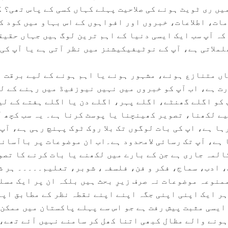
یں ری ٹویٹ ہونے کی صلاحیت پہلے کہاں کسی کے پاس تھی؟ 
مات، اطلاعات، خبروں اور افواہوں کے اس بہاو میں کود ک
کہ آپ سب ایک ایسی دنیا کے اہم ترین لوگ ہیں جہاں حقیق
لملاتی ہے، آپ کے نوٹیفیکیشنز میں نظر آتی ہے یا آپ کی
اں متنازع ہونے، مشہور ہونے یا اہم ہونے کے لیے برقت 
رت ہے، اب آپ کو خبروں میں نہیں نیوزفیڈ میں رہنے کے ل
 کو اگلے گھنٹے، اگلے پہر، اگلے دن یا اگلے ہفتے کے لی
یے لکھنا، تصویر کھینچنا یا پوسٹ کرنا ہے۔ یہ سب کچھ آ
ا ہے، اپ کی بات لوگوں تک بلا روک ٹوک پہنچ رہی ہے، آپ 
 ہے، آپ تک رسائی لامحدود ہے۔اب ان موضوعات پر باآسانی
المہ جاری ہے جن کے بارے میں لکھنے یا بات کرنے کا تصو
 ادب، سماج، فکر و فن، فلسفہ، شوبر، تعلیم۔۔۔۔۔ ہر ش
منوعہ موضوعات نہ صرف زیرِ بحث ہیں بلکہ ان پر ایک مسل
ہر ایک اپنی اپنی جگہ اپنے اپنے نقطہ نظر کے مطابق اپن
ایسی مثبت پیش رفت ہے جو اس سے پہلے پاکستان میں ممکن 
ہونے والے مظال کبھی اتنا کھل کر سامنے نہیں آئے تھے،