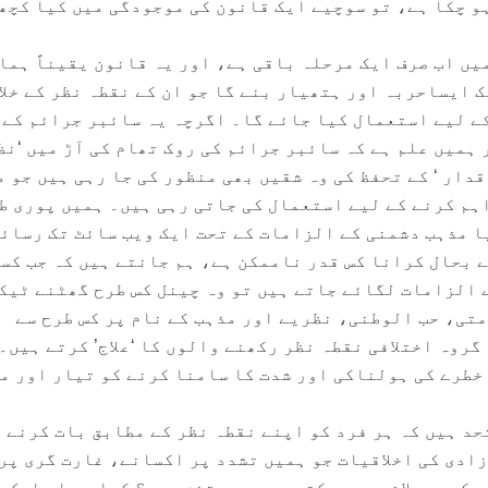
و چکا ہے، تو سوچیے ایک قانون کی موجودگی میں کیا کچھ
یں اب صرف ایک مرحلہ باقی ہے، اور یہ قانون یقیناً ہما
 ایساحربہ اور ہتھیار بنے گا جو ان کے نقطہ نظر کے خلا
ے لیے استعمال کیا جائے گا۔ اگرچہ یہ سائبر جرائم کے 
 ہمیں علم ہے کہ سائبر جرائم کی روک تھام کی آڑ میں ‘نظ
قدار ‘ کے تحفظ کی وہ شقیں بھی منظور کی جا رہی ہیں جو 
ہم کرنے کے لیے استعمال کی جاتی رہی ہیں۔ ہمیں پوری ط
یا مذہب دشمنی کے الزامات کے تحت ایک ویب سائٹ تک رسائ
ے بحال کرانا کس قدر ناممکن ہے، ہم جانتے ہیں کہ جب کسی
ے الزامات لگائے جاتے ہیں تو وہ چینل کس طرح گھٹنے ٹیک
متی، حب الوطنی، نظریے اور مذہب کے نام پر کس طرح سے
روہ اختلافی نقطہ نظر رکھنے والوں کا ‘علاج’ کرتے ہیں۔
 خطرے کی ہولناکی اور شدت کا سامنا کرنے کو تیار اور م
حد ہیں کہ ہر فرد کو اپنے نقطہ نظر کے مطابق بات کرنے 
زادی کی اخلاقیات جو ہمیں تشدد پر اکسانے، غارت گری پر
 کو پھیلانے سے روکتی ہے، پر متفق ہیں؟ کیا ہم اس ایک 