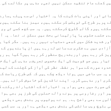
یں کھلے عام تنقید ممکن نہیں تھی، مذہب پر مکالمے کی ی
ائی اور اپنی بات کہنے کا یہ اختیار اس سے پہلے ہمارے
ے پرہر طرح کی ٹویٹس کر سکتے ہیں، میمز بنا سکتے ہیں، 
سکتے ہیں، گالم گلوچ کرسکتے ہیں۔ یہ سب کچھ کسی ٹی وی
، جلسے جلوس یا پارلیمانی بحث میں ممکن نہ تھا۔ یہ آ
ور شدید شکل میں کبھی دستیاب نہیں رہے ہیں۔ مگر کیا ہ
آزادی میں بے فکری سے سانس لے رہے ہیں ان پابندیوں کے 
یز کر رہے ہیں اوربتدریج منظور کر رہے ہیں؟ کیا ہم ری
 تیار ہیں جو قومیت کی ایک مخصوص تعریف، مذہب کی ایک خ
دود صورت کے سوا ہر نقطہ نظر کی آواز کو کچلنے کے لیے 
م یہ سب ماضی میں ہوتا دیکھ چکے ہیں کہ کس طرح ریاست کے
ری اور مذہبی گروہ اپنے ناقدین کو خاموش کراتے ہیں۔ 
ی صورت میں بھی ہوا، یہ اخبارات کے اشتہارات روکنے ک
یر اور رضارومی پر ہونے والے حملوں کی طرز پر بھی ہوا۔
لوں سے بھی واضح ہے۔ ہم نے یوٹیوب پر بندش بھی دیکھی 
ی بلوچ ویب سائٹس کی بندش بھی دیکھی ہے اور یہ سب کسی 