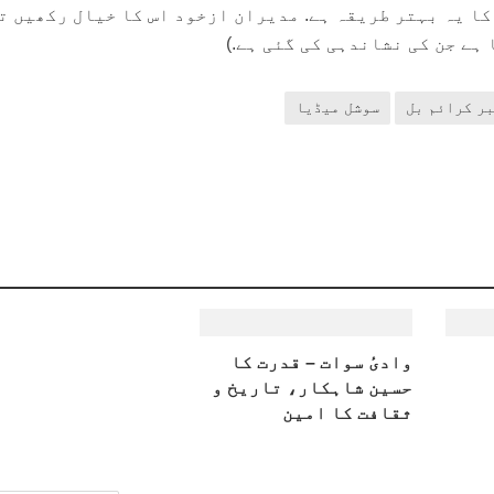
ا یہ بہتر طریقہ ہے. مدیران ازخود اس کا خیال رکھیں ت
ہے جن کی نشاندہی کی گئی ہے.)
ر کرائم بل
سوشل میڈیا
وادیٔ سوات – قدرت کا
حسین شاہکار، تاریخ و
ثقافت کا امین