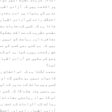
پر اکٹھے ہیں کہ آزادی اظہار
مذہب کی بنیاد پر اسے محدود 
اختلاف رائے کی آزادی اظہار
جاتا ہے کہ کسی کے جذبات مج
مقدس نظریے کے صداقت مشکوک 
معاشرے اور ریاست کو نہیں د
ہیں کہ ہم کسی بھی قسم کی مس
حق رکھتے ہیں، کیا ہم اس کے 
وضع کر سکیں جو آزادی اظہار
لیے؟
مجھے لگتا ہے کہ اس اتفاق ر
کامیاب نہیں ہو سکیں گے اور
کسی ویب سائٹ کے مدیر کے لی
ہی ہمیں پتہ چلے گا کہ کسی ن
اس کا مواد ریاستی مفادات ک
رسالت کے الزامات کے تحت بل
آزادی اظہارِ رائے اور اختلا