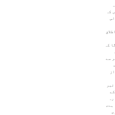
ہ
 کہ
اس
طلاق
ا کہ
ر سے
از
سائبر
کے
رہ
 ہے،
ی