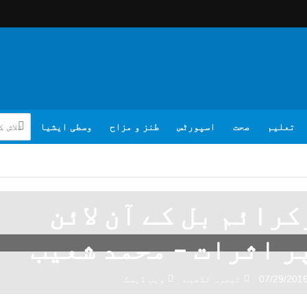
تعلیم
صحت
اسپورٹس
طنز و مزاح
وسطی ایشیا
رائم بل کے آن لائن
ر اثرات – محمد شعیب
07/29/201
تبصرہ لکھیے
ویب ڈیسک