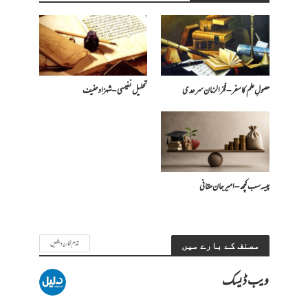
حصولِ علم کا سفر – فخرالزمان سرحدی
تحلیل نفیسی – شہزاد حنیف
پیسہ سب کچھ – امیرجان حقانی
تمام تحاریر دیکھیں
مصنف کے بارے میں
ویب ڈیسک