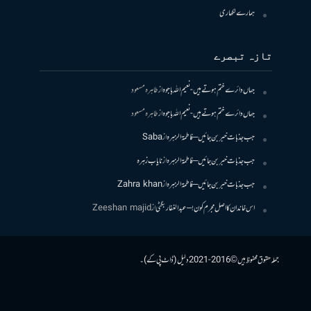
ہمارے لکھاری
تازہ تبصرے
جہاں دائرے ختم ہوتے ہیں- نعیم اللہ باجوہ
از
طاہرہ مسعود
جہاں دائرے ختم ہوتے ہیں- نعیم اللہ باجوہ
از
طاہرہ مسعود
جب جذبات خبر بن جائیں – فاطمۃالزہرہ
از
Saba
جب جذبات خبر بن جائیں – فاطمۃالزہرہ
از
نایاب زہرہ
جب جذبات خبر بن جائیں – فاطمۃالزہرہ
از
Zahra khan
اس خاندان کا اصل مجرم کون! – عبدالغفار بگٹی
از
Zeeshan majid
جملہ حقوق محفوظ ہیں © 2016-2021 دلیل (ڈاٹ پی کے)۔