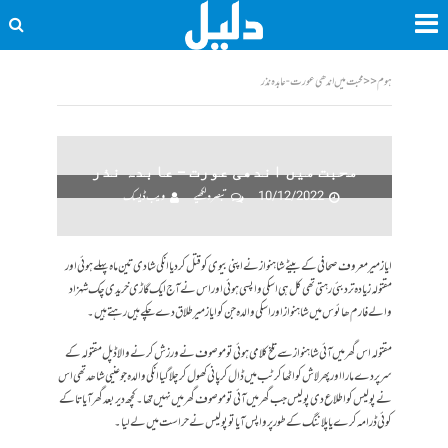
ہوم
<<
محبت میں اندھی عورت - عابدہ نذر
محبت میں اندھی عورت – عابدہ نذر
10/12/2022
تبصرہ لکھیے
ویب ڈیسک
ایاز میر معروف صحافی کے بیٹے شاہنواز نے اپنی بیوی کو قتل کر دیاانکی شادی تین ماہ پہلے ہوئی اور
مقتولہ زیادہ تر دبئی رہتی تھی کل ہی اسکی واپسی ہوئی اور اس نے آج ایک گاڑی خریدی چک شہزاد
والے فارم ھائوس میں شاہنواز اور اسکی والدہ جن کو ایاز میر طلاق دے چکے ہیں رہتے ہیں۔
مقتولہ اس گھر میں آئی شاہنواز سے تلخ کلامی ہوئی تو موصوف نے ورزش کرنے والا ڈپل مقتولہ کے
سر پر دے مارا اور پھر لاش کو اٹھا کر ٹب میں ڈال کر پانی کھول کر چلا گیا انکی والدہ جو عنیی شاھد تھی اس
نے پولیس کو اطلاع دی پولیس جب گھر میں آئی تو موصوف گھر میں نہیں تھا۔کچھ دیر بعد گھر آیا تاکے
کوئی ڈرامہ کرے یا پلاننگ کے طور پر واپس آیا تو پولیس نے حراست میں لے لیا۔