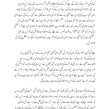
کہانی میں ٹوئسٹ ڈالنے کے لیے گھر کے مالی کو بھگا دیا ممکن آخر سارا مدعہ مالی کے سر پر ڈال دیا
جائے۔شاہنواز کی والدہ وہی خاتون ہے جس کے گھر میں کام کرنے والی نوکرانی جس کی عمر چودہ
سال تھی ریپ کیا ایاز میر نے جسکی وجہ سے شاہنواز کی والدہ نے طلاق لے تھی۔ یہ کہانی ریپ والی
اس دور کی ہے جب نواز شریف وزیر اعظم تھے اور ایاز میر ایم این اے تھے مگر ان دنوں نواز
شریف دو تہائی اکثریت کے ساتھ تھے اور ان پر اخلاقیات کا بھوت سوار تھا ایاز میر سے فور استعفیٰ
لیا گیا اور کہا انکوائری بھگتو اس وقت کھوسہ کے بیٹے نے اداکارہ سپنا کا قتل کیا تو اس سے بھی
استعفیٰ لے لیا گیا جسکی وجہ سے دونوں خاندان نوازشریف کے مخالف ہو گئے اور آجکل پی ٹی آئی
کا حصہ ہیں۔
پہلے کمی کمین، چھوٹے گھروں کی عورتیں قتل ہوتی تھیں کبھی غیرت کے نام پہ تو کبھی جائیداد
بچانے کی خاطر عورت کو راستے سے ہٹا دیا جاتا تھا،مگر اب موت کی دیوی اپر کلاس پہ سائے
پھیلائے بیٹھی ہے۔ دوستی پھر محبت کی شادی اور کچھ مہینوں بعد اس کہانی کا درد ناک انجام قتل کی
صورت میں سامنے آتا ہے۔کچھ عرصہ قبل ایسا ہی ایک قتل ہوا ایک عورت کا جس کا سر ملزم نے
تن سے جدا کر دیا باپ بیٹے کو بچانے کے چکر میں رہا اگر تب ملزم جعفر کو نشانہ عبرت بنایا جاتا تو آج
ایک اور عورت محبت کے نام پہ دھوکا نا کھاتی اور جان سے نا جاتی۔
ایک بات تو ثابت ہوئی کہ کلاس کوئی بھی ہو عورت جاہل ہے یس پڑھی لکھی۔ محبت کی بچھی بساط پہ
مات عورت کی ہی ہے۔ باپ کے بعد دوسرا وہ مرد ہوتا ہے جسے عورت چاہتی ہے اور اس کے
جوتے وہ اپنے ڈوپٹے کے پلو سے صاف کرتی ہے۔ عورت اتنی پاگل ہے کہ اسے بس دو بول
محبت کے بول دو وہ آنکھیں بند کر کے اعتبار کرے گی اور مرد کے پیچھے چل پڑ ے گی پھر چاہے دنیا