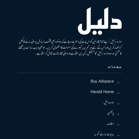
ادارہ ’دلیل‘ اپنے تمام قارئین کو اس بات کی دعوت دیتا ہے کہ وہ خود بھی مختلف مسائل پر اپنی رائے کا کھل
کر اظہار کریں اور اس کے لیے ہر تحریر پر تبصرے کی سہولت کا استعمال کریں۔ جو بھی ویب سائٹ پر لکھنے
کا متمنی ہو، وہ ادارہ ’دلیل‘ کا مستقل رکن بن سکتا ہے اور اپنی نگارشات شامل کرسکتا ہے۔
صفحات
Buy Adspace
Herald Home
ادارہ دلیل
پالیسی
مقاصد
ہدایات برائے تحریر