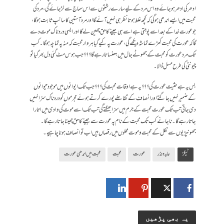
ادھر کی ادھر ہو جائے وہ اس مرد کے لیے سارے رشتوں سے اس سماج سے لڑ جائے گی، مرد کی
محبت میں ایسے اندھی ہو گی کہ کچھ غلط ہوتا نظر ہی نہیں آئے گا اور مرد آستین کا سانپ ثابت ہو گا،
جو عورت خدا کے بعد اسے پوجتی ہے اسے ہی جینے کا حق چھین لے گا اور ایسی درد ناک موت دے
گا کہ عورت کی محبت کھڑے تماشہ دیکھے گی، عورت پہ کیے گیا ہر وار محبت کہ منہ پہ تماچہ ہو گا۔ کب
تک مرد عورت کو محبت کے جھوٹے جال میں ہھنساتا رہے گا؟؟؟جب ہوس مٹ گئی دل بھر گیا تو
چیونٹی کی طرح مسل ڈالا۔
بس یہ ہے حثیت عورت کی؟؟؟ یہ ہے اوقات محبت کی؟؟؟جب تک ایوانوں میں موجود حیوانوں
کے ضمیر نہیں جاگتے اور انصاف کے تقاضے پورے کرتے ہوئے مجرموں کو درد ناک سزا نہیں
دی جاتی تب تک عورت محبت کے جرم میں سزا بھگتے گی تب تک اسے موت کی وادی میں اتارا
جاتا رہے گا۔ نا جانے کب تک محبت کے نام پہ عورت سے جینے کا حق چھینا جاتا رہے گا۔
جھونپڑیوں سے نکل کے محبت و موت محلوں میں رقصاں ہیں اب تو انصاف ہونا چاہیے۔
ٹیگز
عابدہ نذر
عورت
محبت
محبت میں اندھی عورت
یہ بھی پڑھیں