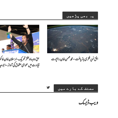
یہ بھی پڑھیں
افق نو پر فکری بازیافت – محمد محسن خان راجپوت
حق دو بہاولنگر تحریک، ارسلان خان خاکوا
قیادت میں عوامی حقوق کی آواز – ابو حید
مصنف کے بارے میں
ویب ڈیسک