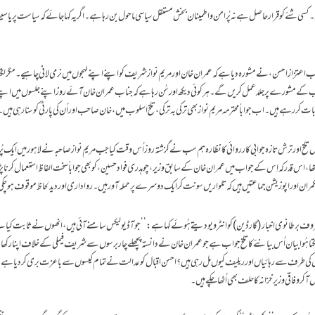
 کسی شئے کو قرار حاصل ہے نہ پُر امن و اطمینان بخش مستقل سیاسی ماحول بن رہا ہے ۔ اگر یہ کہا جائے کہ سیاست پر یاسی
ناب اعتزاز احسن، نے مشورہ دیا ہے کہ عمران خان اور مریم نواز شریف کو اپنے اپنے لہجوں میں نرمی لانی چاہیے ۔مگر لگت
 مشورے پر جلد عمل کریں گے۔ ہر کوئی دیکھ اور سُن رہا ہے کہ جناب عمران خان آئے روز اپنے جلسوں میں اپنے 
 کررہے ہیں۔اب جواباً محترمہ مریم نواز بھی ترکی بہ ترکی ، تلخ اسلوب میں، خان صاحب اور اُن کی پارٹی کو سنا رہی ہیں ۔
اِس تلخ اور ترش تازہ جوابی کارروائی کا نظارہ ہم سب نے گزشتہ روز اُس وقت کیا جب مریم نواز صاحبہ نے لاہور میں ایک پُر
یلا تھا، اس قدر کہ اِس کے جواب میں عمران خان کے سابق وزیر، چوہدری فواد حسین، کو بھی جواباً سخت الفاظ استعمال کرن
حکمران اور اپوزیشن جماعتیں ہیں کہ تلواریں سونت کر ایک دوسرے پر حملہ آور ہیں۔ رواداری اور دید لحاظ موقوف ہو چ
روف برطانوی اخبار (گارڈین) کو انٹرویو دیتے ہُوئے کہا ہے :’’جو آڈیو لیکس سامنے آئی ہیں، انھوں نے ثابت کیا ہ
تا ہُوا بیان اُس بیانئے کا تلخ جواب ہے جو عمران خان نے دانستہ پچھلے چاربرسوں سے شریف فیملی کے خلاف اپنا رکھا
التوں کی طرف سے رہائیاں اور ریلیف کیوں مل رہی ہیں؟احسن اقبال کو عدالت نے تمام کیسوں سے باعزت بری کر دیا ہے۔
 کر وفاقی وزیر خزانہ کا حلف بھی اُٹھا چکے ہیں۔