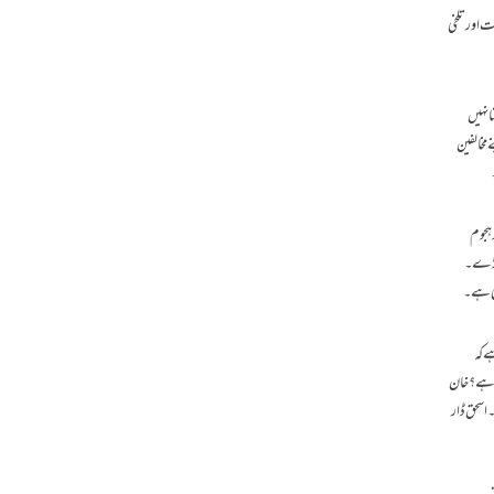
ت اور تلخی
ا نہیں
مخالفین
 ہجوم
ا پڑے۔
کی ہے۔
ے کہ
 ہے ؟ خان
 اسحق ڈار