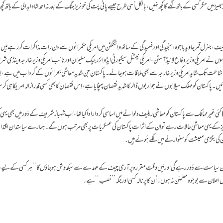
ڑ میں مگر کسی کے ہاتھ لگے گا کچھ نہیں، بالکل اُسی طرح جیسے پانی پَت کی خونریز جنگ کے بعد نہ احمد شاہ ابدالی کے ہاتھ کچھ لگ
نرل قمر جاوید باجوہ، سنجیدگی اور فہمیدگی کے ساتھ واشنگٹن میں امریکی حکمرانوں سے دن رات مذاکرات کررہے ہیں ت
وں نے امریکی وزیر دفاع لائیڈ آسٹن، امریکی نیشنل سیکیورٹی ایڈوائزر جیک سلیوان اور نائب امریکی وزیر خارجہ وینڈی ش
کی اشاعت تک شاید امریکی وزیر خارجہ سے بھی ملاقات ہو جائے۔ پاکستان جن شدید معاشی بحرانوں کے گرداب میں ہے، اِ
 پاکستان کو مہلک سیلابوں نے جو اربوں ڈالر کا شدید نقصان پہنچایا ہے، اِس نقصان کا بھی کسی قدر ازالہ امریکا ہی کر 
 کئی غیر ممالک سے پاکستان کو معاشی ریلیف دلوانے میں اساسی کردار ادا کیا تھا، اب شہباز شریف کے دَور میں بھی یہی ک
یز کے یہی معاشی حالات رہے تو اِن کے اثرات پاکستان کی عسکریات پر بھی مرتب ہوں گے۔ ہمارے سیاستدان اقتد
ہ وطن کی بگڑی معیشت کو سنوارنے میں لگے ہُوئے ہیں۔
اکستان سیاست سے دُور رہے گی اور مَیں وقتِ مقررہ پر آرمی چیف کے عہدے سے سبکدوش ہو جاؤں گا‘‘ ہر کسی کے لیے
 اعلان سے بوجوہ مطمئن نہ ہوں۔ اُن کا پرنالہ کسی اور جگہ ’’نصب‘‘ ہے ۔