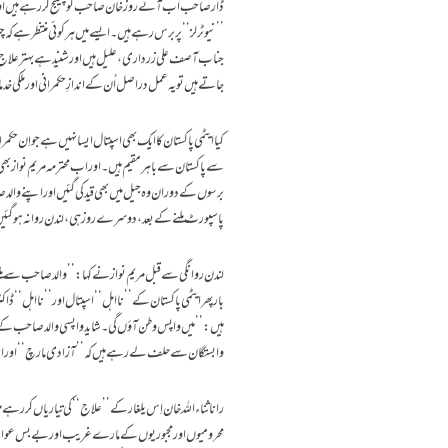
ڈار صاحب اب آئے روز خان صاحب کو چیلنج کررہے ہیں اور
’’نیو ٹرلز‘‘ پر برس رہے ہیں ۔ایسے میں ہر کوئی منتظر ہے ک
جناب آصف علی زرداری، علیل ہیں اور شنید ہے بہتر علا
جاتے ہیں تو یہ عمل دراصل اُن کے اندازِ حکمرانی اور ملکی خد
کیا ایٹمی پاکستان کا ایک بھی اسپتال ایسا نہیں ہے جو اِن ح
سے پاکستان سے باہر مقیم ہیں۔ اور اب محترمہ مریم نواز بھی ع
برسوں کے دوران وہ جیل میں بھی قید کی گئیں اور اپنے وال
پاسپورٹ ملنے کے بعد، دوسرے روز ہی، لندن روانہ ہو گئیں ا
لندن روانگی سے قبل مریم نواز نے کہا: ’’والد صاحب سے مل
بار پھر ایٹمی پاکستان کے ’’نااہل‘‘ اسپتال اور ’’نااہل‘‘ ڈاکٹ
ہیں :’’ میں واپس وطن آؤں گی۔ شاید واپسی والد صاحب کے
وابستگان سے حلف لے رہے ہیں کہ ’’آزادی مارچ‘‘ اور اسلام
رانا ثناء اللہ خان اِس یلغار کے ’’ علاج‘‘ کی تیاریاں کر رہے 
محرومیوں اور مجبوریوں کے مارے غریب اور بے بس عوام ان