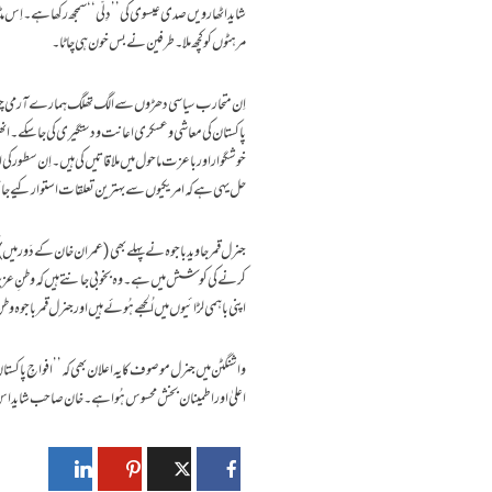
شاید اٹھارویں صدی عیسوی کی ’’دِلّی‘‘ سمجھ رکھا ہے ۔ اِس مڈ بھی
مرہٹوں کو کچھ ملا۔ طرفین نے بس خون ہی چاٹا۔
اِن متحارب سیاسی دھڑوں سے الگ تھلگ ہمارے آرمی چیف، ج
پاکستان کی معاشی و عسکری اعانت و دستگیری کی جا سکے ۔ انھ
خوشگوار اور باعزت ماحول میں ملاقاتیں کی ہیں ۔اِن سطور 
حل یہی ہے کہ امریکیوں سے بہترین تعلقات استوار کیے جائیں۔
جنرل قمر جاوید باجوہ نے پہلے بھی (عمران خان کے دَور میں)
کرنے کی کوشش میں ہے۔ وہ بخوبی جانتے ہیں کہ وطنِ عز
اپنی باہمی لڑائیوں میں اُلجھے ہُوئے ہیں اور جنرل قمر باجو
واشنگٹن میں جنرل موصوف کا یہ اعلان بھی کہ ’’ افواجِ پ
اعلیٰ اور اطمینان بخش محسوس ہُوا ہے ۔ خان صاحب شاید اس