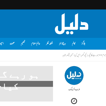
بلاگز
کالم
ہیڈلائنز
نقطہ نظر
عالم اسلام
تعلیم
صحت
اسپو
ہوم
<<
ہو رہے گا کچھ نہ کچھ گھبرائیں کیا- تنویر قیصر شاہد
ہو رہے گا
کیا-
ویب ڈیسک