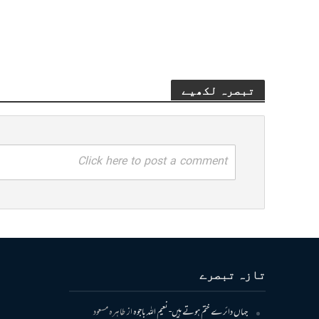
تبصرہ لکھیے
Click here to post a comment
تازہ تبصرے
جہاں دائرے ختم ہوتے ہیں- نعیم اللہ باجوہ
از
طاہرہ مسعود