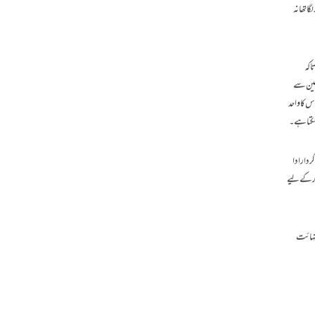
ا تھا نہ
اکہ
رمین سے
س کا واحد
سکتا ہے ۔
ردار ادا
ار کے لیے
 نہائت