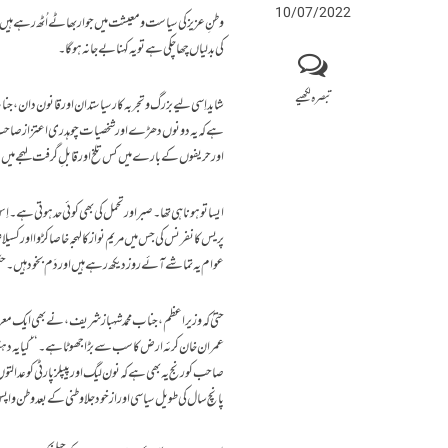
10/07/2022
وطنِ عزیز کی سیاست و معیشت میں جوار بھاٹے اُٹھ رہے ہیں ۔
کی بدلیاں چھا چکی ہے تو یہ کہنا بے جا نہ ہوگا۔
تبصرہ لکھیے
شاید اِسی لیے بزرگ و تجربہ کار سیاستدان اور قانون دان، ج
ہے کہ یہ دونوں دھڑے اور شخصیات چوہدری اعتزاز صاحب کے
اور حریفوں کے بارے میں کس تلخ اور قابلِ گرفت لہجے میں بات
ایسا تو ہونا ہی تھا۔ صبر اور تحمل کی بھی کوئی حد ہوتی ہے ۔
پریس کانفرنس کی جس میں مریم نواز کا لہجہ خاصا کڑوا اور کس
عوام یہ تماشے آئے روز دیکھ رہے ہیں اور دَم بخود ہیں ۔ 
حتیٰ کہ وزیر اعظم ، جناب محمد شہباز شریف، نے بھی ایک مع
عمران خان کرئہ ارض کا سب سے بڑا جھوٹا ہے۔‘‘ کیا یہ دہک
صاحب کو رنج یہ بھی ہے کہ نون لیگ اور پیپلز پارٹی کو عد
پانچ سال کی طویل سیاسی اور ازخود جلاوطنی کے بعد وطن واپس آ