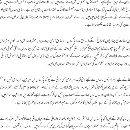
 اُن کے مبینہ ’’کچے چٹھے‘‘ کھولنے کی دھمکیاں بھی دے رہے ہیں ۔یہ واقعات خان صاحب کوگراں گزررہے ہیں۔ نتیجے
ہ چرخِ نیلوفری کیا رنگ بدلتا ہے ؟؟ ہماری سیاست و معیشت کا رنگ البتہ نہائت پریشان کن ہے۔ سابق صدرِ پاکستان اور مر
ج کے لیے دبئی جانے کی تیاریوں میں ہیں۔ہمارے حکمران اور مراعات یافتہ طبقات جب بہتر علاج کی غرض سے بیرون
مات پر کئی سوالیہ نشانات چھوڑ جاتا ہے ۔
کمران طبقات کی بیماریوں کا علاج کر سکے؟ سابق صدرِ پاکستان اور سابق آرمی چیف، پرویز مشرف، بھی مبینہ طور پر بہتر ع
دالتی حکم پر پاسپورٹ ملتے ہی لندن پہنچ گئی ہیں ۔ بغیر کسی مقدمے کے اُن کا پاسپورٹ تین، چار سال عدالتی تحویل میں رہا
د صاحب سے ملاقات بھی نہ کر سکیں۔ یہ خان صاحب کے دَورِ حکومت کی صریح، بڑی زیادتی تھی۔ ناقابلِ فراموش زیادتی
ور اب برطانوی دارالحکومت کی ٹھنڈی ، پُر امن اور دلکشا فضاؤں میں ہیں ۔
نے کے لیے بیقرار ہُوں۔ لندن سے مجھے اپنی ایک سرجری بھی کرانی ہے کیونکہ پاکستان میں میری یہ سرجری نہیں ہو سک
رز یاد آ جاتے ہیں جو اِن پاکستانی اشرافیہ اور مراعات یافتہ طبقات کے افراد کے امراض کا علاج نہیں کر سکتے ۔ محترمہ مریم 
 ساتھ ہو۔‘‘ ایسا اعلان اور بیان خان صاحب کے اعصاب پر بجلی بن کرگرتا ہے۔ ایسے لمحات میں وہ، عجب انداز میں، 
 آباد پر چڑھائی کے لیے اعلان کروں گا تو تم لوگوں نے میرا ساتھ دینا اور ساتھ پوری طرح نبھانا ہے۔
ہیں۔ یہ کیا تماشے ہیں؟ کیا پاکستان میں خدانخواستہ مرہٹوں اور احمد شاہ ابدالی کے درمیان پانی پَت کا فیصلہ کن معرکہ ہونے
 دو ’’ہاتھیوں‘‘ کے عزائم اور سوچوں کے درمیان گھاس کی طرح پِس کررہ گئے ہیں۔ دونوں ’’ہاتھیوں‘‘ نے اسلام ا