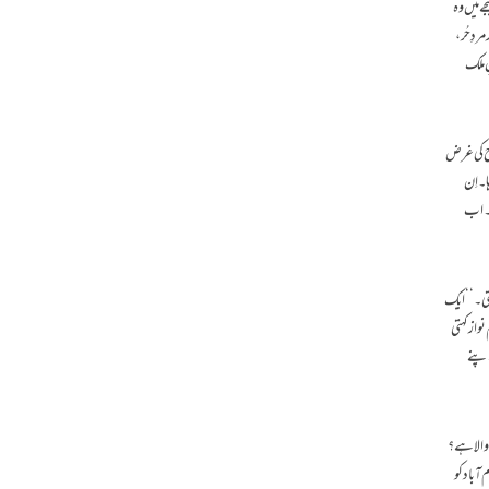
 میں وہ
دِ حُر،
ِ ملک
لاج کی غرض
۔ اِن
 ۔ اب
تی۔‘‘ ایک
نواز کہتی
اپنے
 والا ہے ؟
ٓباد کو