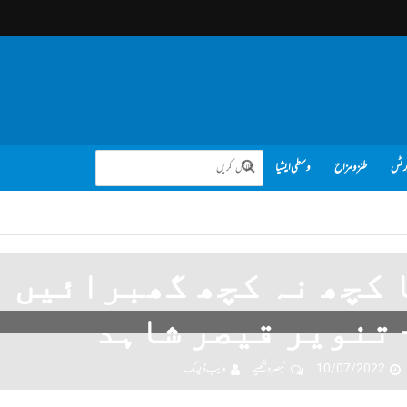
رٹس
طنز و مزاح
وسطی ایشیا
 کچھ نہ کچھ گھبرائیں
 تنویر قیصر شاہد
10/07/2022
تبصرہ لکھیے
ویب ڈیسک