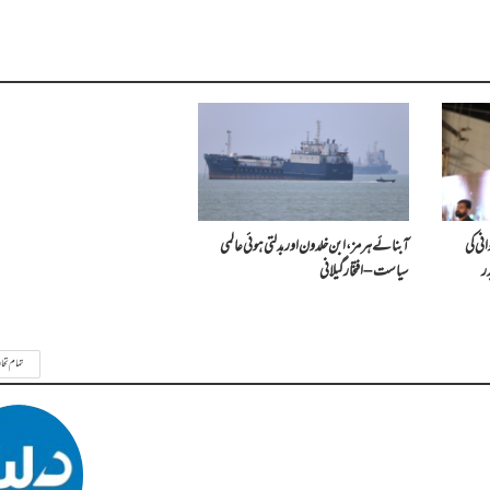
نی کی
آبنائے ہرمز، ابن خلدون اور بدلتی ہوئی عالمی
ر
سیاست – افتخار گیلانی
تمام تحا