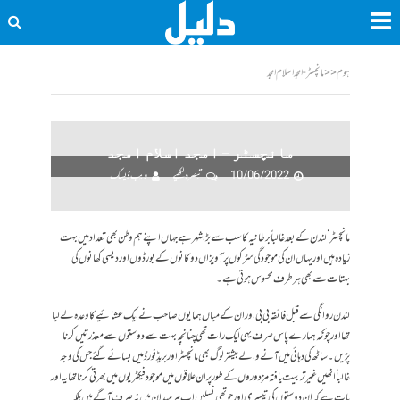
ہوم
<<
مانچسٹر - امجد اسلام امجد
مانچسٹر – امجد اسلام امجد
10/06/2022
تبصرہ لکھیے
ویب ڈیسک
مانچسٹر‘ لندن کے بعد غالباً برطانیہ کا سب سے بڑا شہر ہے جہاں اپنے ہم وطن بھی تعداد میں بہت
زیادہ ہیں اور یہاں ان کی موجودگی سڑکوں پر آویزاں دوکانوں کے بورڈوں اور دیسی کھانوں کی
بہتات سے بھی ہر طرف محسوس ہوتی ہے۔
لندن روانگی سے قبل فائقہ بی بی اور ان کے میاں ہمایوں صاحب نے ایک عشائیے کا وعدہ لے لیا
تھا اور چونکہ ہمارے پاس صرف یہی ایک رات تھی چنانچہ بہت سے دوستوں سے معذرتیں کرنا
پڑیں۔ ساٹھ کی دہائی میں آنے والے بیشتر لوگ بھی مانچسٹر اور بریڈ فورڈ میں بسائے گئے جس کی وجہ
غالباً انھیں غیر تربیت یافتہ مزدوروں کے طور پر ان علاقوں میں موجود فیکٹریوں میں بھرتی کرنا تھا یہ اور
بات ہے کہ ان دوستوں کی تیسری اور چوتھی نسلیں اب ہر میدان میں نہ صرف آگے ہیں بلکہ