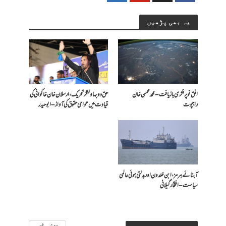
یہ بھی پڑھیں
افق نو پر فکری بازیافت – محمد محسن خان
حق دو بہاولنگر تحریک، ارسلان خان خاکوانی کی
راجپوت
قیادت میں عوامی حقوق کی آواز – ابو حیدر
آبنائے ہرمز، ابن خلدون اور بدلتی ہوئی عالمی
سیاست – افتخار گیلانی