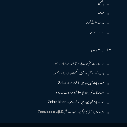
پالیسی
مقاصد
ہدایات برائے تحریر
ہمارے لکھاری
تازہ تبصرے
جہاں دائرے ختم ہوتے ہیں- نعیم اللہ باجوہ
از
طاہرہ مسعود
جہاں دائرے ختم ہوتے ہیں- نعیم اللہ باجوہ
از
طاہرہ مسعود
جب جذبات خبر بن جائیں – فاطمۃالزہرہ
از
Saba
جب جذبات خبر بن جائیں – فاطمۃالزہرہ
از
نایاب زہرہ
جب جذبات خبر بن جائیں – فاطمۃالزہرہ
از
Zahra khan
اس خاندان کا اصل مجرم کون! – عبدالغفار بگٹی
از
Zeeshan majid