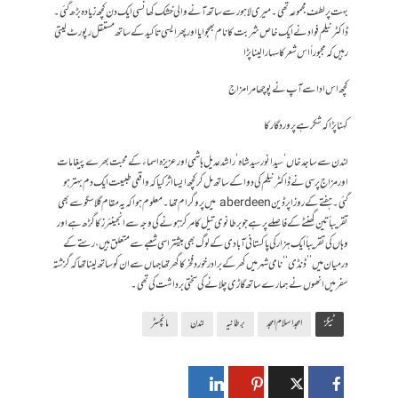
بہت پر لطف مجموعہ تھی۔ میری لاہور سے ساتھ آنے والی خشک کھانسی ایک دن کچھ زیادہ بڑھ گئی۔
ڈاکٹر نیلم فواد نے ایک خاص شربت کا نام بھجوایا اور پھر ایسی تاکید کے ساتھ مستقل رپورٹ لیتی
رہیں کہ مجبوراً اس شعر کا سہارا لینا پڑا
کچھ اس ادا سے آپ نے پوچھا مرا مزاج
کہنا پڑا کہ شکر ہے پروردگار کا
لندن سے ساجد خاں‘ سید انور سید شاہ‘ راشد عدیل ہاشمی اور عزیزہ اسماء کے محبت بھرے پیغامات
اور مزاج پرسی نے ڈاکٹر نیلم کی دوا کے ساتھ مل کر کچھ ایسا اثر کیا کہ واقعی طبیعت ایک دم بہتر ہو
گئی۔ ہفتے کے روز اپرڈین aberdeen میں پروگرام تھا۔ معلوم ہوا کہ یہ مقام گلاسگو سے بھی
تقریباً تین گھنٹے کے فاصلے پر ہے جو برطانوی تیل کا مرکز ہونے کی وجہ سے انجینئرز کا گڑھ ہے اور
وہاں کی تقریباً ایک ہزار کی پاکستانی آبادی کے لوگ بھی بیشتر اسی شعبے سے متعلق ہیں، رستے کے
درمیان میں ’’ڈنڈی‘‘ نامی شہر میں کھر کے برادر خورد فخر کا گھر تھا جہاں سے ان کو ساتھ لینا تھا کہ گزشتہ
سفر میں انھوں نے ہمارے ساتھ گاڑی چلانے کی سختی برداشت کی تھی۔
ٹیگز
امجد اسلام امجد
برطانیہ
لندن
مانچسٹر