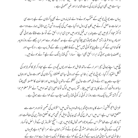
سیاست میں بھی ان کی نمایندگی بہت شاندار اور غیر معمولی ہے۔
یہاں سے یورپی یونین کے منتخب ہونے والے نمایندوں نے بھی پاکستان کے لیے بہت سی
مراعات حاصل کرنے میں کلیدی رول ادا کیا ہے جس کی ایک روشن ترین مثال ہمارے دوست
ڈاکٹر سجاد کریم ہیں جن سے چند برس قبل لاہور میں عزیزی ابرار الحق کے توسط سے ملاقات ہوئی تھی
اور پھر یہ دو طرفہ رشتہ محبت پھیلتا ہی چلا گیا ان کے بے حد محبت بھرے اصرار پر جمعے کے روز دوپہر
کا کھانا ان کے گھر پر طے پایا جو کوئی بیس میل کے فاصلے پر برنلے کے قریب ہے۔دلچسپ اور
پرلطف بات یہ ہوئی کہ ابرار الحق بھی اپنے ’’سہارا‘‘ کی فنڈ ریزنگ کے لیے آئے ہوئے ہیں۔
لنچ میں اپنے بھائی میجر اسرار کے ساتھ شامل ہوئے اور یوں کچھ دیر کے لیے سجاد کریم کا گھر لاہور کی
شکل اختیار کر گیا۔ یورپی یونین‘ برطانیہ کے اندرونی سیاسی خلفشار‘ پاکستان کی صورت حال اور وہاں
سیلاب سے پیدا ہونے والی صورت حال پر گفتگو کے ساتھ پرانی یادوں اور لطائف کا سلسلہ بھی چلتا
رہا اور وقت گزرنے کا پتہ ہی نہیں چلا۔ تقریب میں لوگ تو خاصی بڑی تعداد میں آئے مگر معلوم ہوا
کہ گزشتہ تقریباً ایک ماہ سے روزانہ کوئی نہ کوئی فنڈ ریزنگ سیلاب کے حوالے سے ہوتی ہے۔
غزالی ایجوکیشن ٹرسٹ کا یہ دورہ چونکہ برباد شدہ دیہاتوں میں اسکولوں کی تعمیر نو اور مرمت سے
متعلق تھا اس لیے اس میں اس طرح کی فوری جذباتی اپیل کم تھی جس کا تعلق متاثرین کی حفاظت اور
آبادکاری سے تھا مگر اس کے باوجود صورتحال قابو میں رہی۔ اسٹیج سیکریٹری کے فرائض خاکسار
تحریک کے بانی علامہ عنایت اللہ مشرقی کے پوتے ڈاکٹر رحمان نے سرانجام دیے جو یہاں
برطانوی اور پاکستانی تہذیب کے فروغ کے حوالے سے قائم ایک بہت بڑے ادارے کے