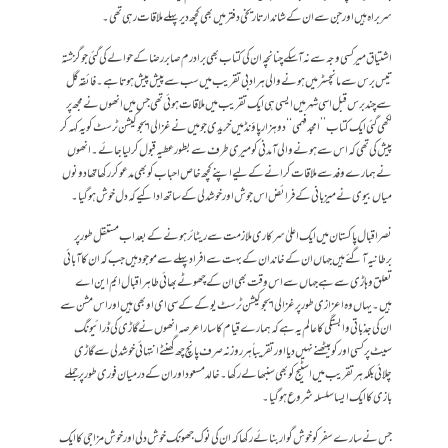
سربراہ ہیں اور جن سے ان کے شاندار تاریخی دفتر میں بھی کچھ دیر پہلے ملاقات رہی تھی۔
اشتیاق میر کسی وجہ سے نہ آ سکے چنانچہ ان کی کتاب بھی برادرم صابر رضا کے حوالے کی گئی جو گزشتہ
تیس برس سے مانچسٹر میں ہونے والی ہر ادبی تقریب میں سب سے پیش پیش ہوتا ہے۔ فائقہ گل
سے چند برس قبل اسی شہر میں ایسی ہی ایک تقریب میں ملاقات ہوئی تھی جس میں انھوں نے مجھ پر
لکھی گئی ایک کتاب ’’امجد فہمی‘‘ دو ہزار پاؤنڈ میں خریدی جو میں نے غزالی ایجوکیشن ٹرسٹ کو یہ کہہ کر
پیش کی تھی کہ اس سے ہونے والی آمدنی کو میری طرف سے بطور عطیہ قبول کر لیا جائے۔انھوں
نے ہمارے وفد سے ملاقات کرانے کے لیے اپنے کچھ خاص احباب کو بھی مدعو کر رکھا تھا دونوں
میاں بیوی نے میزبانی کے فرائض اس جوش اور خوشدلی کے ساتھ ادا کیے کہ دل خوش ہو گیا۔
نصر اقبال پاکستان میں ایک اعلیٰ سرکاری ملازمت سے ریٹائر ہونے کے بعد اب مستقل طور پر
برطانیہ آ گئے ہیں جہاں ان کے خاندان کے بہت سے افراد پہلے سے موجود ہیں جب کہ ان کا آبائی
تعلق وہاڑی سے ہے جہاں سے اس وقت بھی ان کے چھوٹے بھائی طاہر اقبال ایم این اے
ہیں۔ یہاں وہ اعزازی طور پر غزالی ایجوکیشن ٹرسٹ یو کے کے سی ای او بھی ہیں اور اس مشن سے
ان کی جذباتی وابستگی کا عالم یہ ہے کہ ہمارے قیام کا سارا عرصہ انھوں نے گاڑی کی ڈرائیونگ
سیٹ پر کسی اور کو بیٹھنے نہیں دیا اور تقریباً ہر روز نہ صرف پانچ چھ گھنٹے انتہائی خوشدلی سے گاڑی
چلائی بلکہ ہر تقریب میں اسٹیج کو بھی سنبھالے رکھا۔ خالد مسعود اور ان کے درمیان فوری طور پر جملے
بازی کا ایک ایسا سلسلہ شروع ہو گیا۔
جس نے سارے سفر کو خوش گوار بنائے رکھا کہ ان کی نوک جھونک خوش دلی اور خوش مزاجی کا ایک