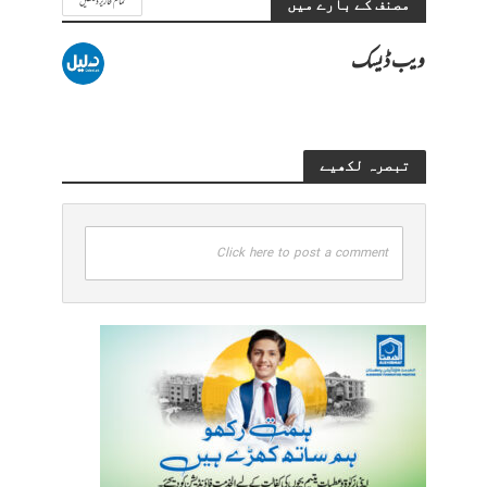
تمام تحاریر دیکھیں
مصنف کے بارے میں
ویب ڈیسک
تبصرہ لکھیے
Click here to post a comment