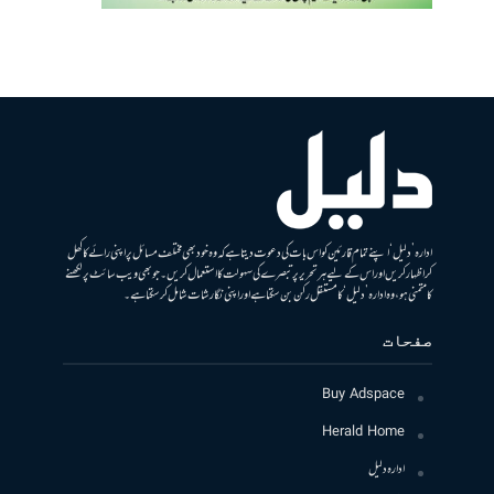
ادارہ ’دلیل‘ اپنے تمام قارئین کو اس بات کی دعوت دیتا ہے کہ وہ خود بھی مختلف مسائل پر اپنی رائے کا کھل
کر اظہار کریں اور اس کے لیے ہر تحریر پر تبصرے کی سہولت کا استعمال کریں۔ جو بھی ویب سائٹ پر لکھنے
کا متمنی ہو، وہ ادارہ ’دلیل‘ کا مستقل رکن بن سکتا ہے اور اپنی نگارشات شامل کرسکتا ہے۔
صفحات
Buy Adspace
Herald Home
ادارہ دلیل